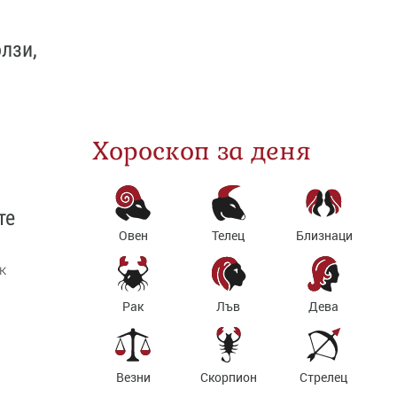
лзи,
Хороскоп за деня
те
Овен
Телец
Близнаци
к
Рак
Лъв
Дева
Везни
Скорпион
Стрелец