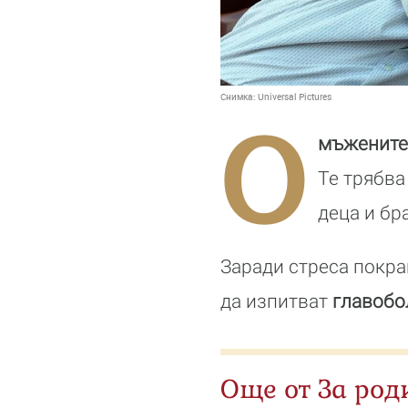
Снимка:
Universal Pictures
О
мъжените 
Те трябва
деца и бр
Заради стреса покра
да изпитват
главобо
Още от За род