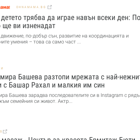
OHNAMAMA.BG
детето трябва да играе навън всеки ден: По
 ще ви изненадат
 движение, по-добър сън, развитие на координацията и
ите умения – това са само част ...
НИ
мира Башева разтопи мрежата с най-нежни
 с Башар Рахал и малкия им син
ра Башева зарадва последователите си в Instagram с рядъ
към семейния си живот. Актр...
BG