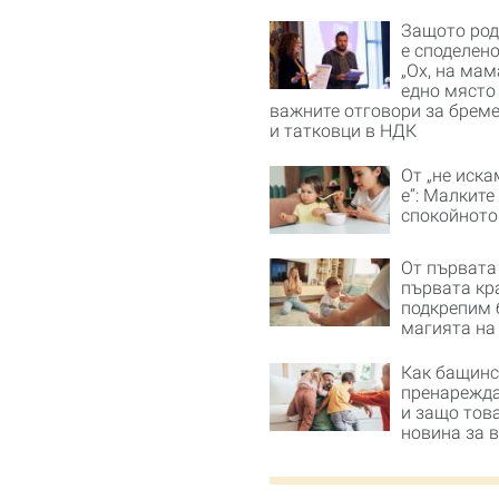
Защото род
е споделено
„Ох, на мам
едно място
важните отговори за бреме
и татковци в НДК
От „не иска
е“: Малките
спокойното
От първата
първата кра
подкрепим 
магията на
Как бащинс
пренарежд
и защо това
новина за 