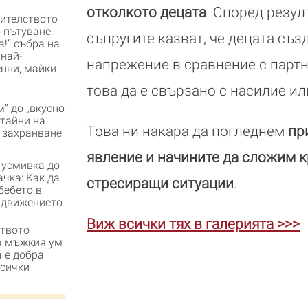
отколкото децата
. Според резул
ителството
 пътуване:
съпругите казват, че децата съз
а!“ събра на
 най-
напрежение в сравнение с партн
нни, майки
това да е свързано с насилие ил
м“ до „вкусно
 тайни на
Това ни накара да погледнем
пр
 захранване
явление и начините да сложим к
 усмивка до
чка: Как да
стресиращи ситуации
.
бебето в
 движението
Виж всички тях в галерията >>>
твото
а мъжкия ум
 е добра
всички