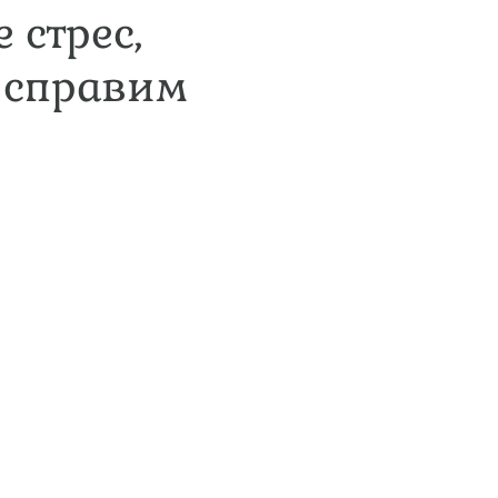
 стрес,
е справим