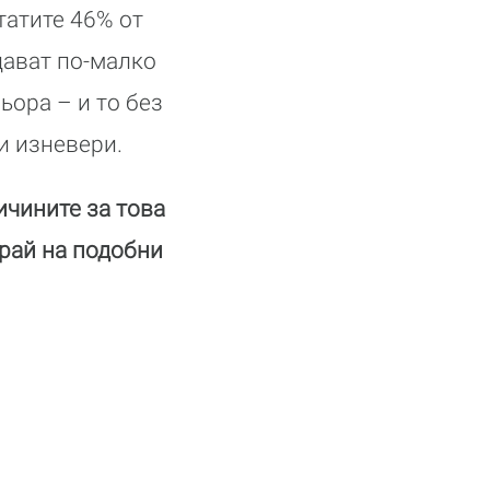
татите 46% от
дават по-малко
ьора – и то без
и изневери.
ичините за това
рай на подобни