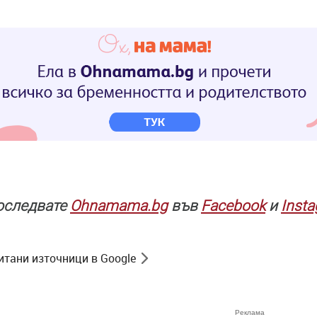
последвате
Ohnamama.bg
във
Facebook
и
Inst
итани източници в Google