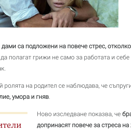
дами са подложени на повече стрес, отколко
 да полагат грижи не само за работата и себе 
ак.
й ролята на родител се наблюдава, че съпруг
лие, умора и гняв
.
Ново изследване показва, че
бр
ители
допринасят повече за стреса на 