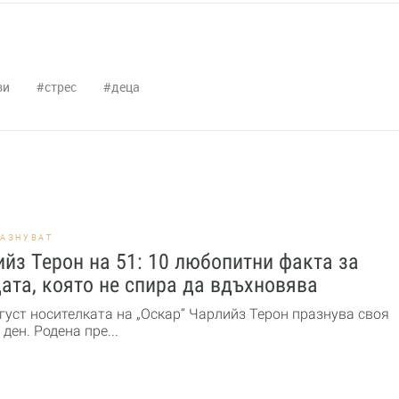
зи
стрес
деца
РАЗНУВАТ
йз Терон на 51: 10 любопитни факта за
ата, която не спира да вдъхновява
густ носителката на „Оскар“ Чарлийз Терон празнува своя
ден. Родена пре...