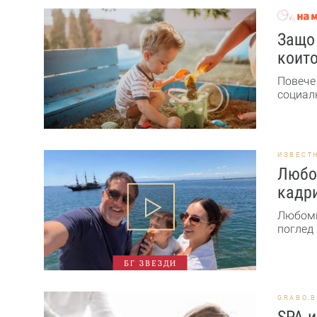
Защо 
които
Повече
социалн
ИЗВЕСТ
Любо
кадри
Любоми
поглед 
БГ ЗВЕЗДИ
GRABO.