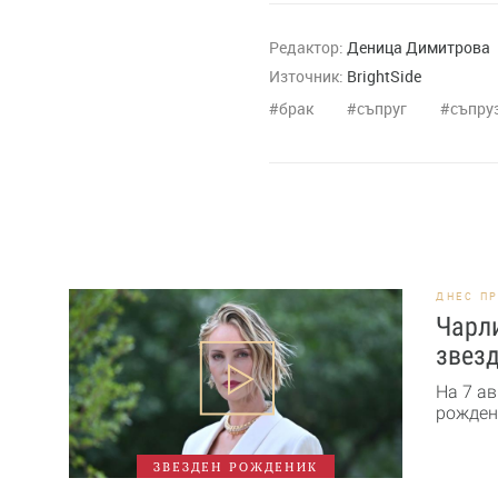
Редактор:
Деница Димитрова
Източник:
BrightSide
брак
съпруг
съпру
ДНЕС П
Чарли
звезд
На 7 ав
рожден 
ЗВЕЗДЕН РОЖДЕНИК