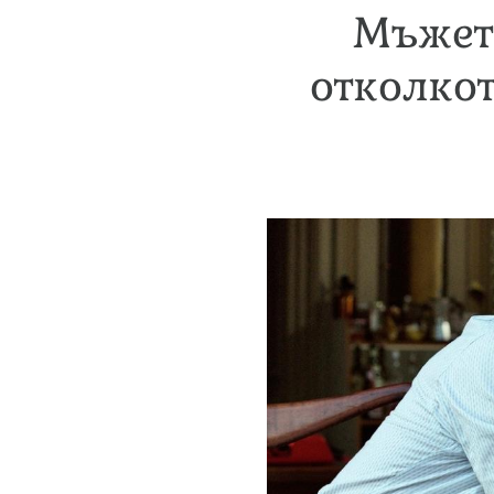
Мъжете
отколкот