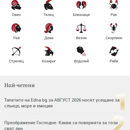
Овен
Телец
Близнаци
Рак
Лъв
Дева
Везни
Скорпион
Стрелец
Козирог
Водолей
Риби
Най-четени
Тапетите на Edna.bg за АВГУСТ 2026 носят усещане за
слънце, море и емоции
Преображение Господне: Какви са поверията за този
свят ден