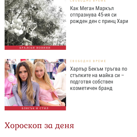
СВОБОДНО ВРЕМЕ
Как Меган Маркъл
отпразнува 45-ия си
рожден ден с принц Хари
КРАЛСКИ НОВИНИ
СВОБОДНО ВРЕМЕ
Харпър Бекъм тръгва по
стъпките на майка си –
подготвя собствен
козметичен бранд
БЛЯСЪК И СТИЛ
Хороскоп за деня