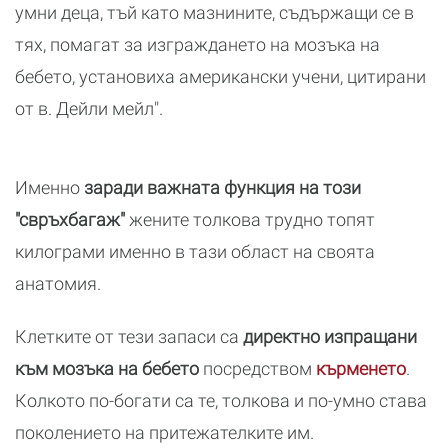
умни деца, тъй като мазнините, съдържащи се в
тях, помагат за изграждането на мозъка на
бебето, установиха американски учени, цитирани
от в. Дейли мейл".
Именно
заради важната функция на този
"свръхбагаж"
жените толкова трудно топят
килограми именно в тази област на своята
анатомия.
Клетките от тези запаси са
директно изпращани
към мозъка на бебето
посредством
кърменето
.
Колкото по-богати са те, толкова и по-умно става
поколението на притежателките им.