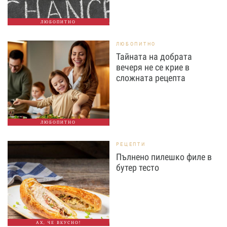
ЛЮБОПИТНО
ЛЮБОПИТНО
Тайната на добрата
вечеря не се крие в
сложната рецепта
ЛЮБОПИТНО
РЕЦЕПТИ
Пълнено пилешко филе в
бутер тесто
АХ, ЧЕ ВКУСНО!