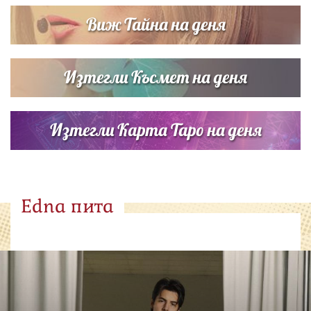
Виж Тайна на деня
Изтегли Късмет на деня
Изтегли Карта Таро на деня
Edna пита