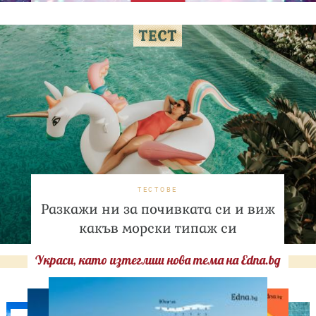
ТЕСТОВЕ
Разкажи ни за почивката си и виж
какъв морски типаж си
Украси, като изтеглиш нова тема на Edna.bg