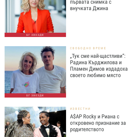
първата снимка с
внучката Джина
БГ ЗВЕЗДИ
СВОБОДНО ВРЕМЕ
„Тук сме най-щастливи“:
Радина Кърджилова и
Пламен Димов издадоха
своето любимо място
БГ ЗВЕЗДИ
ИЗВЕСТНИ
A$AP Rocky и Риана с
откровено признание за
родителството