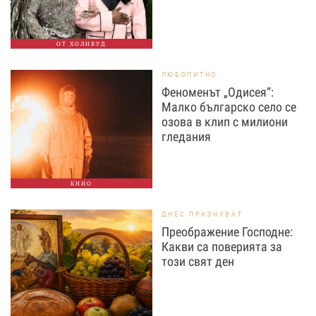
ОТ ХОЛИВУД
ЛЮБОПИТНО
Феноменът „Одисея“:
Малко българско село се
озова в клип с милиони
гледания
КИНО
ДНЕС ПРАЗНУВАТ
Преображение Господне:
Какви са поверията за
този свят ден