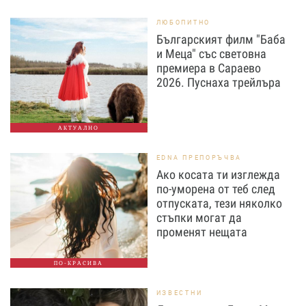
ЛЮБОПИТНО
Българският филм "Баба
и Меца" със световна
премиера в Сараево
2026. Пуснаха трейлъра
АКТУАЛНО
EDNA ПРЕПОРЪЧВА
Ако косата ти изглежда
по-уморена от теб след
отпуската, тези няколко
стъпки могат да
променят нещата
ПО-КРАСИВА
ИЗВЕСТНИ