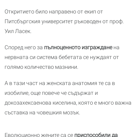
Откритието било направено от екип от
Питсбъргския университет ръководен от проф.
Уил Ласек.
Според него за
пълноценното изграждане
на
нервната си система бебетата се нуждаят от
голямо количество мазнини.
А в тази част на женската анатомия те са в
изобилие, още повече че съдържат и
докозахексаенова киселина, която е много важна
съставка на човешкия мозък.
Еволюционно жените са се
приспособили да