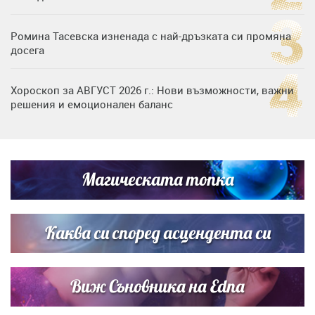
Ромина Тасевска изненада с най-дръзката си промяна
досега
Хороскоп за АВГУСТ 2026 г.: Нови възможности, важни
решения и емоционален баланс
Дъщерята на Гала - Мари отплава с любимия и двете
си деца на семейна морска приказка
Магическата топка
Звездна ваканция в Майорка: Дженифър Анистън,
Кортни Кокс и Джим Къртис заедно на яхта
Каква си според асцендента си
Виж Съновника на Edna