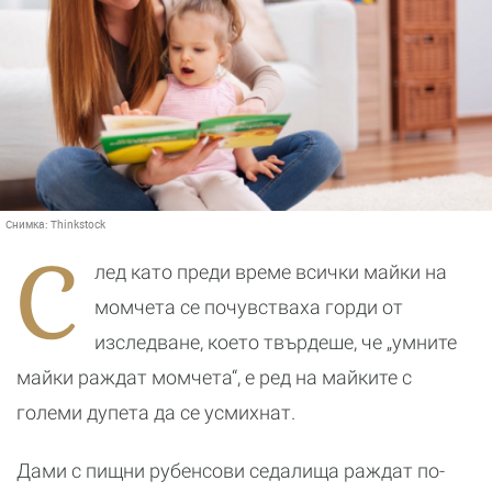
Снимка:
Thinkstock
С
лед като преди време всички майки на
момчета се почувстваха горди от
изследване, което твърдеше, че „умните
майки раждат момчета“, е ред на майките с
големи дупета да се усмихнат.
Дами с пищни рубенсови седалища раждат по-