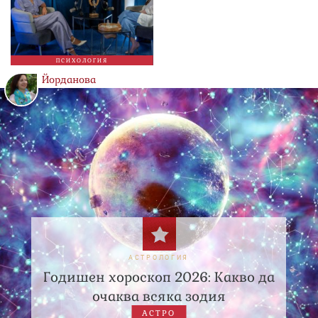
ПСИХОЛОГИЯ
Йорданова
АСТРОЛОГИЯ
Годишен хороскоп 2026: Какво да
очаква всяка зодия
АСТРО