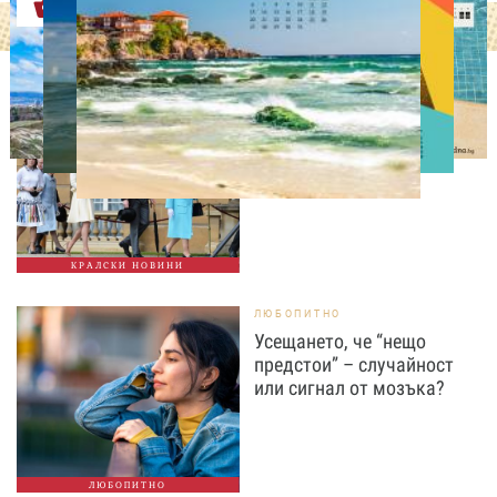
Оферти
СВОБОДНО ВРЕМЕ
Ново бебе в кралското
семейство
КРАЛСКИ НОВИНИ
ЛЮБОПИТНО
Усещането, че “нещо
предстои” – случайност
или сигнал от мозъка?
ЛЮБОПИТНО