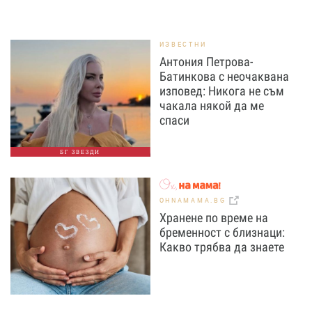
ИЗВЕСТНИ
Антония Петрова-
Батинкова с неочаквана
изповед: Никога не съм
чакала някой да ме
спаси
БГ ЗВЕЗДИ
OHNAMAMA.BG
Хранене по време на
бременност с близнаци:
Какво трябва да знаете