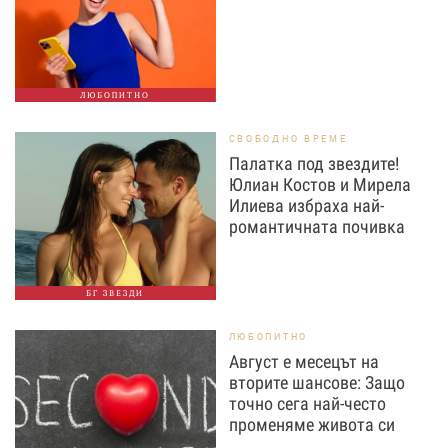
ЛЮБОПИТНО
СВОБОДНО ВРЕМЕ
Палатка под звездите!
Юлиан Костов и Мирела
Илиева избраха най-
романтичната почивка
БГ ЗВЕЗДИ
ЛЮБОПИТНО
Август е месецът на
вторите шансове: Защо
точно сега най-често
променяме живота си