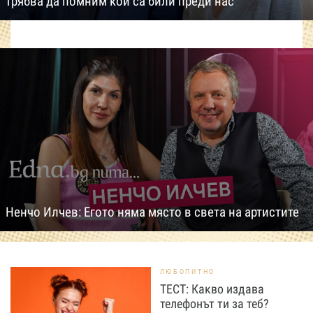
трябва да помним кои са били преди нас
Ненчо Илчев: Егото няма място в света на артистите
ЛЮБОПИТНО
ТЕСТ: Какво издава
телефонът ти за теб?