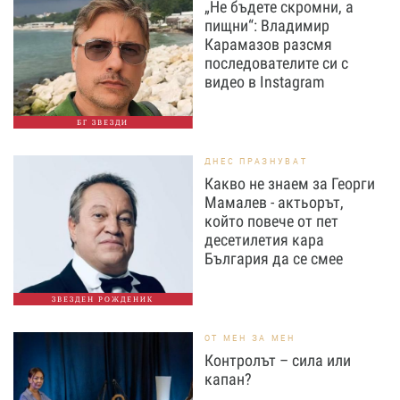
„Не бъдете скромни, а
пищни“: Владимир
Карамазов разсмя
последователите си с
видео в Instagram
БГ ЗВЕЗДИ
ДНЕС ПРАЗНУВАТ
Какво не знаем за Георги
Мамалев - актьорът,
който повече от пет
десетилетия кара
България да се смее
ЗВЕЗДЕН РОЖДЕНИК
ОТ МЕН ЗА МЕН
Контролът – сила или
капан?