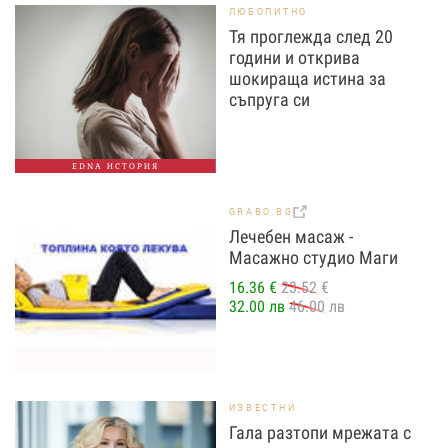
ЛЮБОПИТНО
Тя проглежда след 20
години и открива
шокираща истина за
съпруга си
EDNA ИСТОРИЯ
GRABO.BG
Лечебен масаж -
Масажно студио Маги
16.36 €
23.52 €
32.00 лв
46.00 лв
ИЗВЕСТНИ
Гала разтопи мрежата с