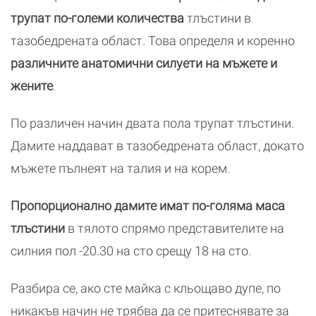
трупат по-големи количества
тлъстини в
тазобедрената област. Това определя и коренно
различните анатомични силуети на мъжете и
жените
.
По различен начин двата пола трупат тлъстини.
Дамите наддават в тазобедрената област, докато
мъжете пълнеят на талия и на корем.
Пропорционално дамите имат по-голяма маса
тлъстини
в тялото спрямо представителите на
силния пол -20.30 на сто срещу 18 на сто.
Разбира се, ако сте майка с кльощаво дупе, по
никакъв начин не трябва да се притеснявате за