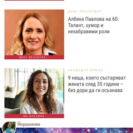
ДНЕС ПРАЗНУВАТ
Албена Павлова на 60:
Талант, хумор и
незабравими роли
ДНЕС ПРАЗНУВА...
СВОБОДНО ВРЕМЕ
9 неща, които състаряват
жената след 35 години –
без дори да ги осъзнава
ПО-КРАСИВА
Йорданова