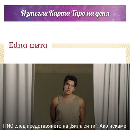
Изтегли Карта Таро на деня
Edna пита
TINO след представянето на „Била си ти“: Ако искаме