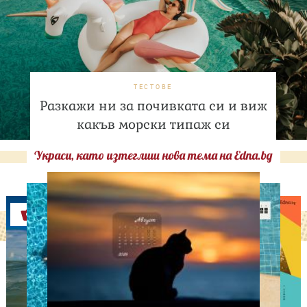
ТЕСТОВЕ
Разкажи ни за почивката си и виж
какъв морски типаж си
Украси, като изтеглиш нова тема на Edna.bg
Оферти
ИЗВЕСТНИ
Любомира Башева
разтопи мрежата с най-