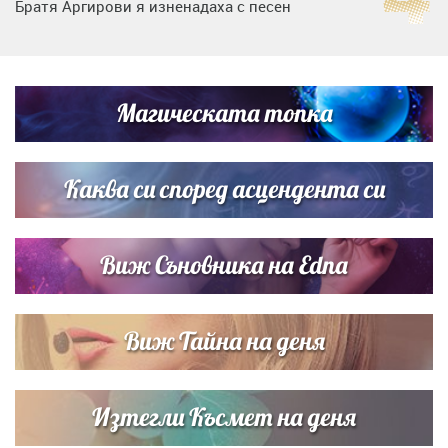
Братя Аргирови я изненадаха с песен
Дневен хороскоп за 6 август, четвъртък
Магическата топка
Списъкът е ясен: Джей Ло и Риана във ВИП гостите на
сватбата на Роналдо
Каква си според асцендента си
Виж Съновника на Edna
Виж Тайна на деня
Изтегли Късмет на деня