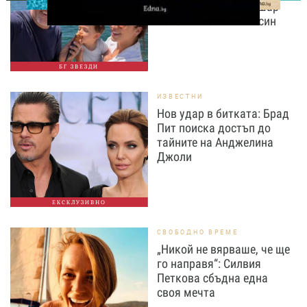
нежните кадри с Башар
Рахал и малкия им син
БГ ЗВЕЗДИ
ИЗВЕСТНИ
Нов удар в битката: Брад
Пит поиска достъп до
тайните на Анджелина
Джоли
ЕКСКЛУЗИВНО
СВОБОДНО ВРЕМЕ
„Никой не вярваше, че ще
го направя“: Силвия
Петкова сбъдна една
своя мечта