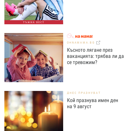
ТЪЖНА ВЕСТ
OHNAMAMA.BG
Късното лягане през
ваканцията: трябва ли да
се тревожим?
ДНЕС ПРАЗНУВАТ
Кой празнува имен ден
на 9 август