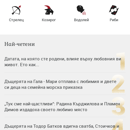
Стрелец
Козирог
Водолей
Риби
Най-четени
Датата, на която сте родени, влияе върху любовния ви
живот. Ето как...
Дъщерята на Гала - Мари отплава с любимия и двете
си деца на семейна морска приказка
„Тук сме най-щастливи“: Радина Кърджилова и Пламен
Димов издадоха своето любимо място
Дъщерята на Тодор Батков вдигна сватба, Стоичков и