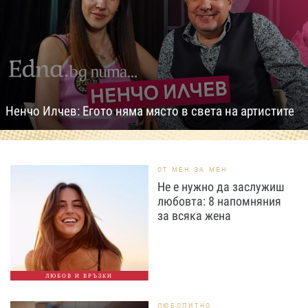
Ненчо Илчев: Егото няма място в света на артистите
ОТ МЕН ЗА МЕН
Не е нужно да заслужиш
любовта: 8 напомняния
за всяка жена
ЛЮБОВ И ВРЪЗКИ
ЛЮБОПИТНО