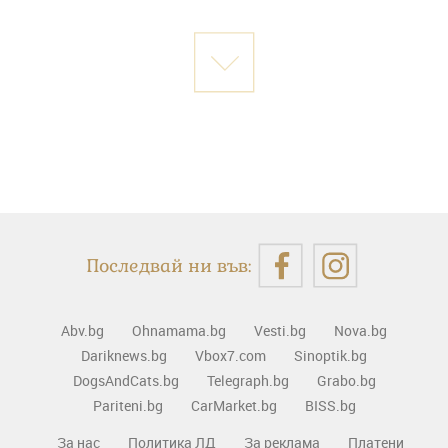
Последвай ни във:
Abv.bg
Ohnamama.bg
Vesti.bg
Nova.bg
Dariknews.bg
Vbox7.com
Sinoptik.bg
DogsAndCats.bg
Telegraph.bg
Grabo.bg
Pariteni.bg
CarMarket.bg
BISS.bg
За нас
Политика ЛД
За реклама
Платени