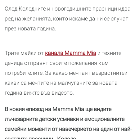
След Коледните и новогодишните празници идва
ред на желанията, които искаме да ни се случат
през новата година.
Трите майки от
канала Mamma Mia
и техните
дечица отправят своите пожелания към
потребителите. За какво мечтаят възрастнитеи
какви са мечтите на малчуганите за новата
година вижте във видеото.
В новия епизод на Mamma Mia ще видите
лъчезарните детски усмивки и емоционалните
семейни моменти от навечерието на един от най-
светлите празници - Коледа.