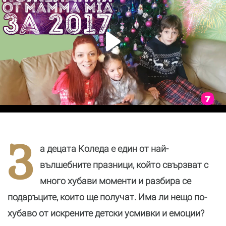
З
а децата Коледа е един от най-
вълшебните празници, който свързват с
много хубави моменти и разбира се
подаръците, които ще получат. Има ли нещо по-
хубаво от искрените детски усмивки и емоции?