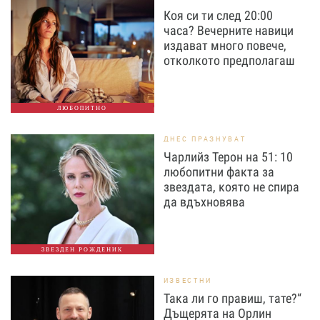
Коя си ти след 20:00
часа? Вечерните навици
издават много повече,
отколкото предполагаш
ЛЮБОПИТНО
ДНЕС ПРАЗНУВАТ
Чарлийз Терон на 51: 10
любопитни факта за
звездата, която не спира
да вдъхновява
ЗВЕЗДЕН РОЖДЕНИК
ИЗВЕСТНИ
Така ли го правиш, тате?“
Дъщерята на Орлин