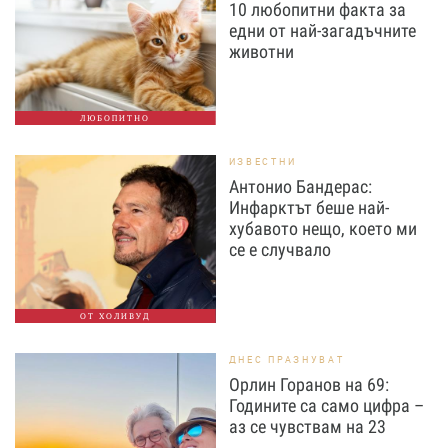
10 любопитни факта за
едни от най-загадъчните
животни
ЛЮБОПИТНО
ИЗВЕСТНИ
Антонио Бандерас:
Инфарктът беше най-
хубавото нещо, което ми
се е случвало
ОТ ХОЛИВУД
ДНЕС ПРАЗНУВАТ
Орлин Горанов на 69:
Годините са само цифра –
аз се чувствам на 23