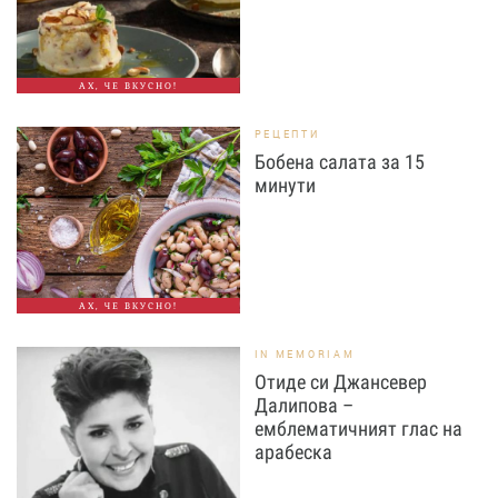
АХ, ЧЕ ВКУСНО!
РЕЦЕПТИ
Бобена салата за 15
минути
АХ, ЧЕ ВКУСНО!
IN MEMORIAM
Отиде си Джансевер
Далипова –
емблематичният глас на
арабеска