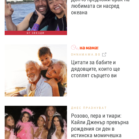
любимата си насред
океана
БГ ЗВЕЗДИ
OHNAMAMA.BG
Цитати за бабите и
дядовците, които ще
стоплят сърцето ви
ДНЕС ПРАЗНУВАТ
Розово, пера и тиари:
Кайли Дженър превърна
рождения си ден в
истинска момичешка