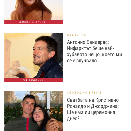
ЛЮБОВ И ВРЪЗКИ
ИЗВЕСТНИ
Антонио Бандерас:
Инфарктът беше най-
хубавото нещо, което ми
се е случвало
ОТ ХОЛИВУД
СВОБОДНО ВРЕМЕ
Сватбата на Кристиано
Роналдо и Джорджина:
Ще има ли церемония
днес?