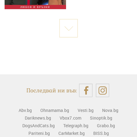
ЛЮБОВ И ВРЪЗКИ
Последвай ни във:
Abv.bg
Ohnamama.bg
Vesti.bg
Nova.bg
Dariknews.bg
Vbox7.com
Sinoptik.bg
DogsAndCats.bg
Telegraph.bg
Grabo.bg
Pariteni.bg
CarMarket.bg
BISS.bg