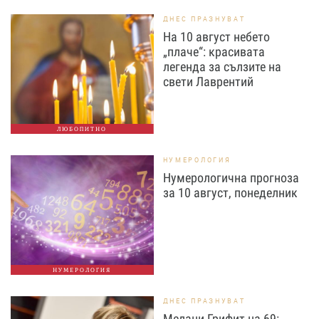
ДНЕС ПРАЗНУВАТ
На 10 август небето
„плаче“: красивата
легенда за сълзите на
свети Лаврентий
ЛЮБОПИТНО
НУМЕРОЛОГИЯ
Нумерологична прогноза
за 10 август, понеделник
НУМЕРОЛОГИЯ
ДНЕС ПРАЗНУВАТ
Мелани Грифит на 69: