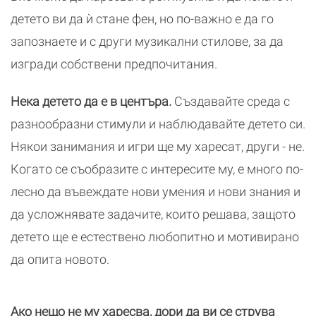
детето ви да ѝ стане фен, но по-важно е да го
запознаете и с други музикални стилове, за да
изгради собствени предпочитания.
Нека детето да е в центъра.
Създавайте среда с
разнообразни стимули и наблюдавайте детето си.
Някои занимания и игри ще му харесат, други - не.
Когато се съобразите с интересите му, е много по-
лесно да въвеждате нови умения и нови знания и
да усложнявате задачите, които решава, защото
детето ще е естествено любопитно и мотивирано
да опита новото.
Ако нещо не му харесва, дори да ви се струва