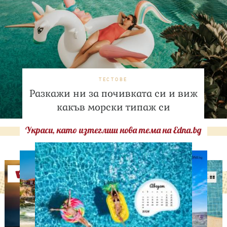
ТЕСТОВЕ
Разкажи ни за почивката си и виж
какъв морски типаж си
Украси, като изтеглиш нова тема на Edna.bg
Оферти
АСТРОЛОГИЯ
Дневен хороскоп за 9