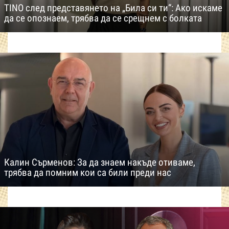
TINO след представянето на „Била си ти“: Ако искаме
да се опознаем, трябва да се срещнем с болката
Калин Сърменов: За да знаем накъде отиваме,
трябва да помним кои са били преди нас