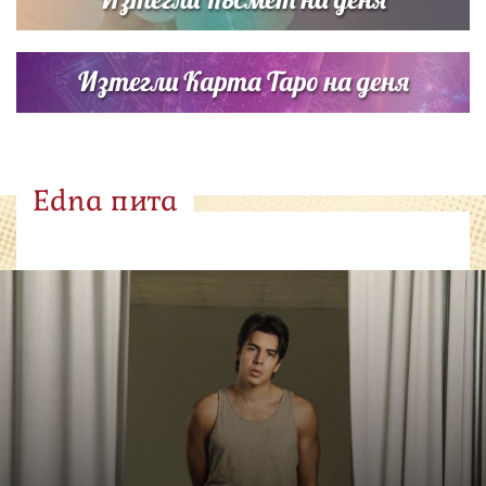
Изтегли Карта Таро на деня
Edna пита