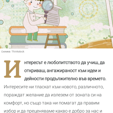
Снимка:
Thinkstock
И
нтересът е любопитството да учиш, да
откриваш, ангажираност към идеи и
дейности продължително във времето.
Интересите ни тласкат към новото, различното,
пораждат желание да излезем от зоната си на
комфорт, но също така ни помагат да правим
избор и да преценяваме какво е добро за нас и