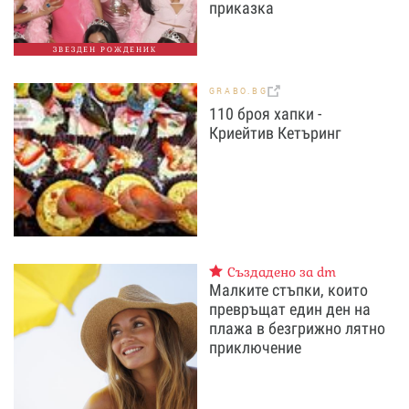
приказка
ЗВЕЗДЕН РОЖДЕНИК
GRABO.BG
110 броя хапки -
Криейтив Кетъринг
Създадено за dm
Малките стъпки, които
превръщат един ден на
плажа в безгрижно лятно
приключение