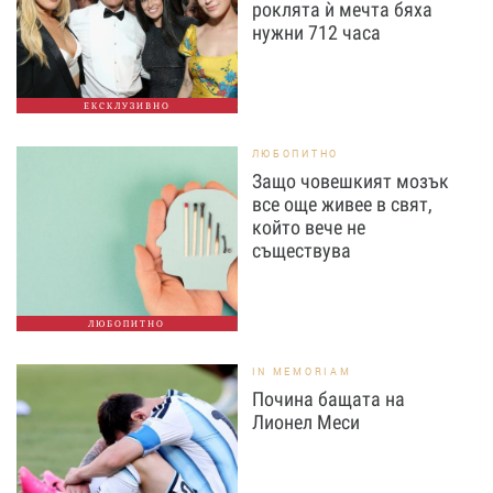
роклята ѝ мечта бяха
нужни 712 часа
ЕКСКЛУЗИВНО
ЛЮБОПИТНО
Защо човешкият мозък
все още живее в свят,
който вече не
съществува
ЛЮБОПИТНО
IN MEMORIAM
Почина бащата на
Лионел Меси