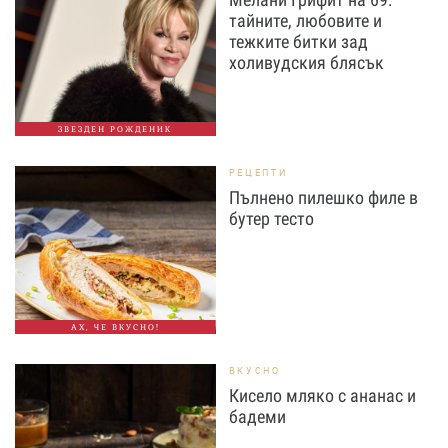
тайните, любовите и
тежките битки зад
холивудския блясък
ЗВЕЗДЕН РОЖДЕНИК
РЕЦЕПТИ
Пълнено пилешко филе в
бутер тесто
АХ, ЧЕ ВКУСНО!
ВКУСНО
Кисело мляко с ананас и
бадеми