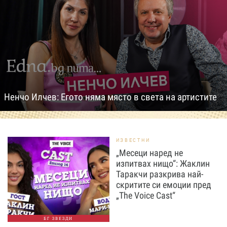
Ненчо Илчев: Егото няма място в света на артистите
ИЗВЕСТНИ
„Месеци наред не
изпитвах нищо“: Жаклин
Таракчи разкрива най-
скритите си емоции пред
„The Voice Cast“
БГ ЗВЕЗДИ