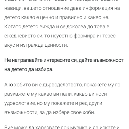
навици, вашето отношение дава информация на
детето какво е ценно и правилно и какво не.
Когато детето вижда и се докосва до това в
ежедневието си, то неусетно формира интерес,
вкус и изгражда ценности.
Не натрапвайте интересите си, дайте възможност
на детето да избира.
Ако хобито ви е дърводелството, покажете му го,
разкажете му какво ви пали, какво ви носи
удоволствие, но му покажете и ред други
възможности, за да избере свое хоби.
Вие може да харесвате рок музика и да искате и