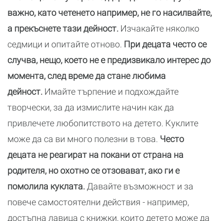
важно, като четенето например, не го насилвайте,
а прекъснете тази дейност.
Изчакайте няколко
седмици и опитайте отново.
При децата често се
случва, нещо, което не е предизвикало интерес до
момента, след време да стане любима
дейност.
Имайте търпение и подхождайте
творчески, за да измислите начин как да
привлечете любопитството на детето. Куклите
може да са ви много полезни в това.
Често
децата не реагират на покани от страна на
родителя, но охотно се отзовават, ако ги е
помолила куклата.
Давайте възможност и за
повече самостоятелни действия - например,
достъпна лавица с книжки, които детето може да