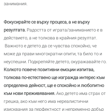
занимания.
Фокусирайте се върху процеса, а не върху
резултата.
Радостта от играта/заниманието е в
действието, а не толкова в крайния резултат.
Важното е детето да се чувства спокойно, че
може да прави многократни опити, та било то и
неуспешни. Подкрепяйте детето, окуражавайте го.
Колкото повече позитивни емоции изпитва,
толкова по-естествено ще изгражда интерес към
определена дейност, ще е спокойно и любопитно
към нови преживявания.
Ако детето има страх от
грешка, ако към него има нереалистични
изисквания за перфектност и непременно добър