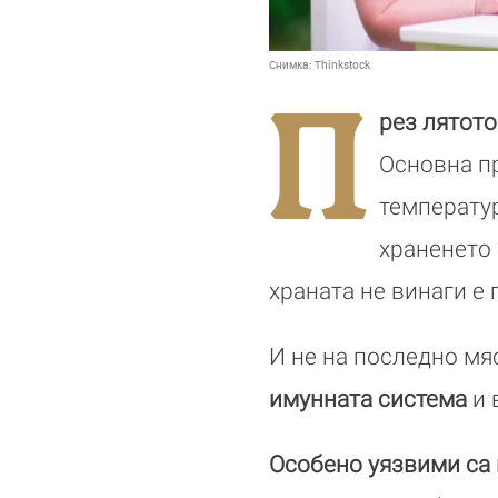
Снимка:
Thinkstock
П
рез лятото
Основна пр
температур
храненето 
храната не винаги е 
И не на последно м
имунната система
и 
Особено уязвими са 