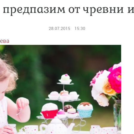
е предпазим от чревни
28.07.2015
15:30
еева