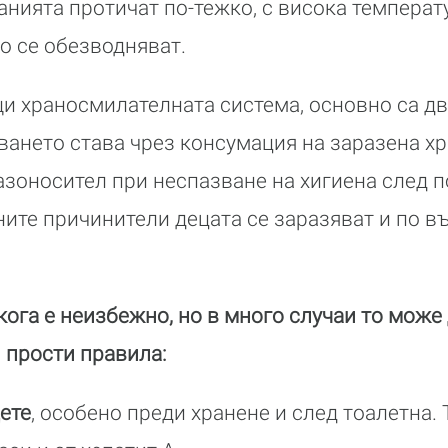
анията протичат по-тежко, с висока температ
о се обезводняват.
и храносмилателната система, основно са дв
ването става чрез консумация на заразена хр
азоносител при неспазване на хигиена след 
ните причинители децата се заразяват и по 
ога е неизбежно, но в много случаи то може 
и прости правила:
ете
, особено преди хранене и след тоалетна.