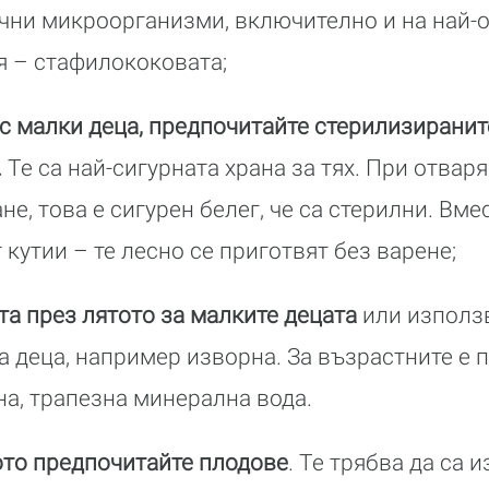
чни микроорганизми, включително и на най-
я – стафилококовата;
а с малки деца, предпочитайте стерилизиранит
.
Те са най-сигурната храна за тях. При отвар
ане, това е сигурен белег, че са стерилни. Вм
кутии – те лесно се приготвят без варене;
та през лятото за малките децата
или използ
за деца, например изворна. За възрастните е 
а, трапезна минерална вода.
тото предпочитайте плодове
. Те трябва да са 