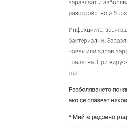
заразяват и заболяв
разстройство и бърз
Инфекциите, засягащ
бактериални. Заразя
човек или здрав зар
тоалетна. При вирус
път.
Разболяването поняк
ако се спазват няко
* Мийте редовно ръц