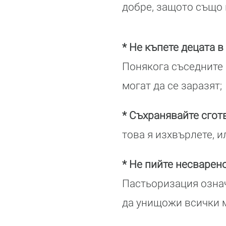
добре, защото също 
* Не къпете децата 
Понякога съседните 
могат да се заразят;
* Съхранявайте сгот
това я изхвърлете, и
* Не пийте несварен
Пастьоризация означ
да унищожи всички 