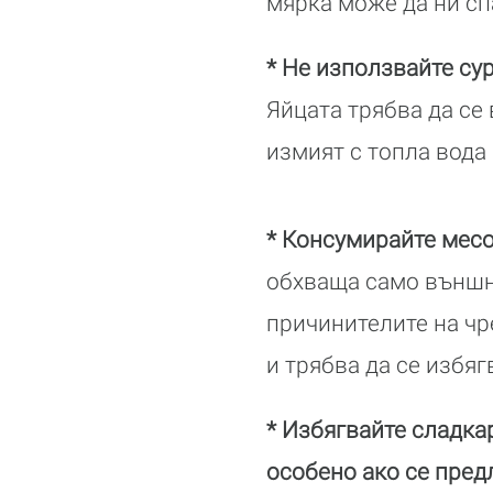
мярка може да ни спа
* Не използвайте су
Яйцата трябва да се
измият с топла вода 
* Консумирайте месо
обхваща само външни
причинителите на чр
и трябва да се избяг
* Избягвайте сладка
особено ако се пред