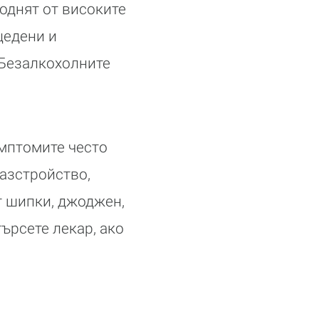
воднят от високите
цедени и
 Безалкохолните
симптомите често
разстройство,
от шипки, джоджен,
ърсете лекар, ако