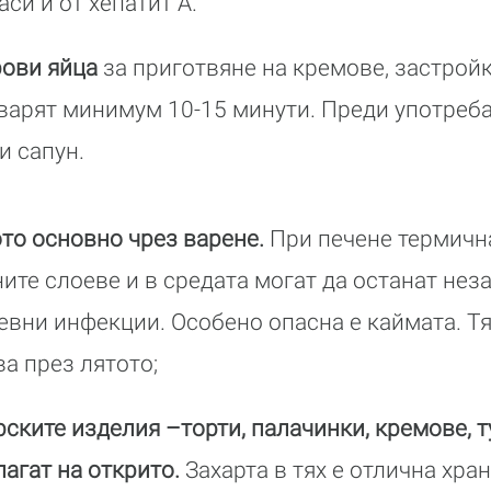
си и от хепатит А.
рови яйца
за приготвяне на кремове, застройк
 варят минимум 10-15 минути. Преди употреба 
и сапун.
то основно чрез варене.
При печене термичн
те слоеве и в средата могат да останат нез
евни инфекции. Особено опасна е каймата. Тя
ва през лятото;
рските изделия –торти, палачинки, кремове, 
лагат на открито.
Захарта в тях е отлична хра