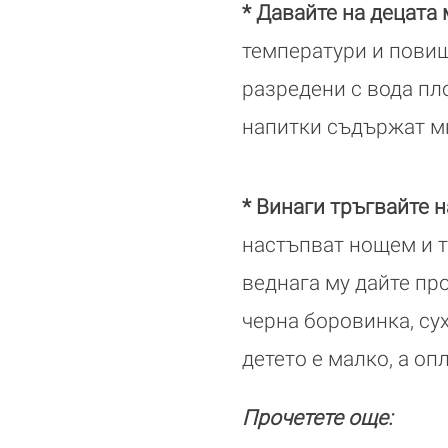
* Давайте на децата
температури и повиш
разредени с вода пл
напитки съдържат мн
* Винаги тръгвайте н
настъпват нощем и т
веднага му дайте про
черна боровинка, су
детето е малко, а оп
Прочетете още: