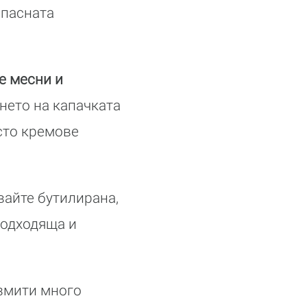
опасната
е месни и
янето на капачката
есто кремове
вайте бутилирана,
подходяща и
измити много