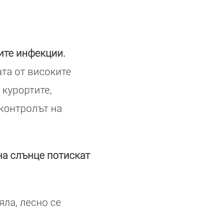
ите инфекции.
ата от високите
 курортите,
 контролът на
на слънце потискат
яла, лесно се