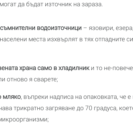
могат да бъдат източник на зараза.
в съмнителни водоизточници
– язовири, езера,
населени места изхвърлят в тях отпадните си
вената храна само в хладилник
и то не-повече
ли отново я сварете;
о мляко
, въпреки надписа на опаковката, че 
ава трикратно загряване до 70 градуса, коет
микроорганизми;