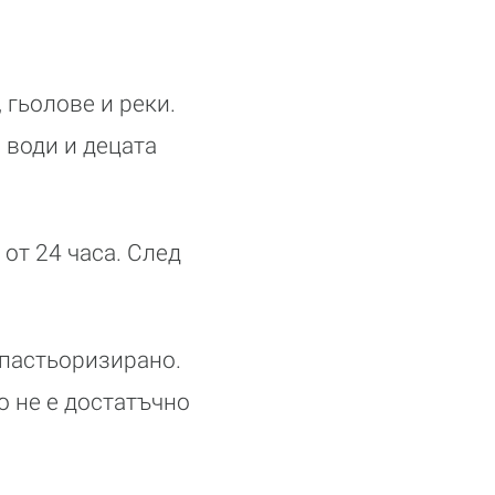
 гьолове и реки.
 води и децата
 от 24 часа. След
е пастьоризирано.
о не е достатъчно