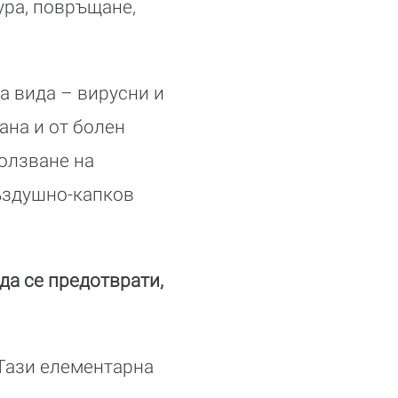
ура, повръщане,
а вида – вирусни и
ана и от болен
ползване на
въздушно-капков
да се предотврати,
 Тази елементарна