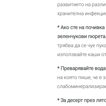
развитието на разли
хранителна инфекци
* Ако сте на почивк
зеленчукови пюрета
трябва да се чуе пук
използвайте каши от 
* Преварявайте вода
на която пише, че е 
слабоминерализиран
* За десерт през ля