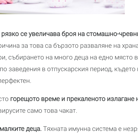
 рязко се увеличава броя на стомашно-чревн
ичина за това са бързото разваляне на хран
и, събирането на много деца на едно място в
по заведения в отпускарския период, където
перфектен.
ясто
горещото време и прекаленото излагане 
вирусите само това чакат.
малките деца.
Тяхната имунна система е незр