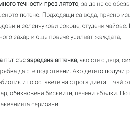
 много течности през лятото
, за да не се обез
еното потене. Подходящи са вода, прясно из
одови и зеленчукови сокове, студени чайове.
ого захар и още повече усилват жаждата;
а път със заредена аптечка
, ако сте с деца, 
рябва да сте подготвени. Ако детето получи 
биотик и го оставете на строга диета – чай 
хар, обикновени бисквити, печени ябълки. Пот
лакванията сериозни.