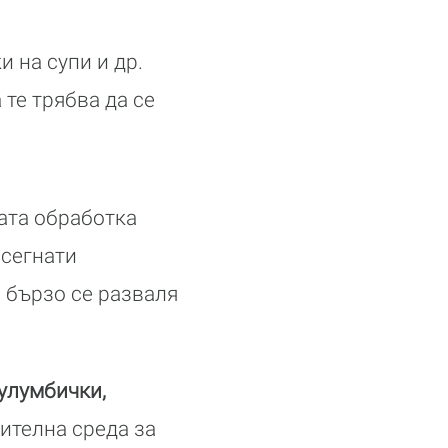
и на супи и др.
те трябва да се
ата обработка
асегнати
 бързо се разваля
тулумбички,
нителна среда за