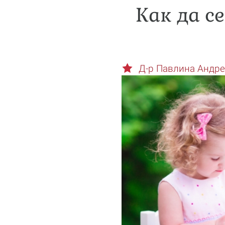
Как да с
Д-р Павлина Андр