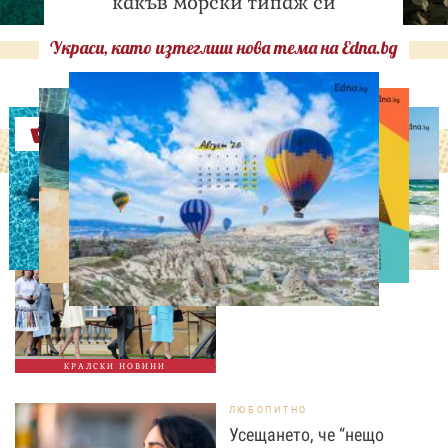
какъв морски типаж си
Украси, като изтеглиш нова тема на Edna.bg
Оферти
СВОБОДНО ВРЕМЕ
Ново бебе в кралското
семейство
КРАЛСКИ НОВИНИ
ЛЮБОПИТНО
Усещането, че “нещо