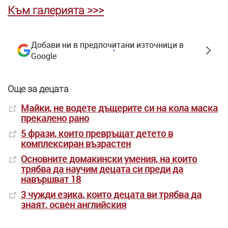
Към галерията >>>
Добави ни в предпочитани източници в
Google
Още за децата
Майки, не водете дъщерите си на кола маска
прекалено рано
5 фрази, които превръщат детето в
комплексиран възрастен
Основните домакински умения, на които
трябва да научим децата си преди да
навършват 18
3 чужди езика, които децата ви трябва да
знаят, освен английския