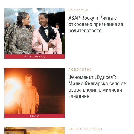
ИЗВЕСТНИ
A$AP Rocky и Риана с
откровено признание за
родителството
ОТ ХОЛИВУД
ЛЮБОПИТНО
Феноменът „Одисея“:
Малко българско село се
озова в клип с милиони
гледания
КИНО
ДНЕС ПРАЗНУВАТ