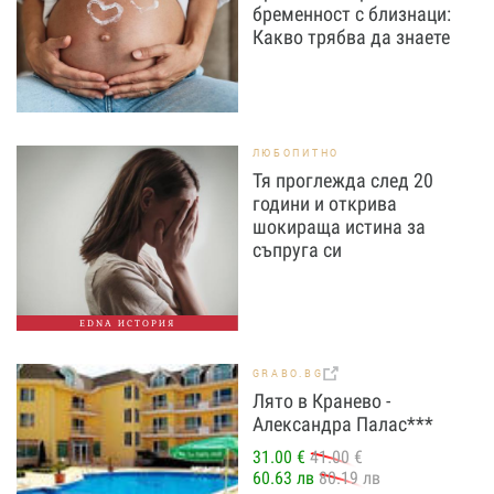
бременност с близнаци:
Какво трябва да знаете
ЛЮБОПИТНО
Тя проглежда след 20
години и открива
шокираща истина за
съпруга си
EDNA ИСТОРИЯ
GRABO.BG
Лято в Кранево -
Александра Палас***
31.00 €
41.00 €
60.63 лв
80.19 лв