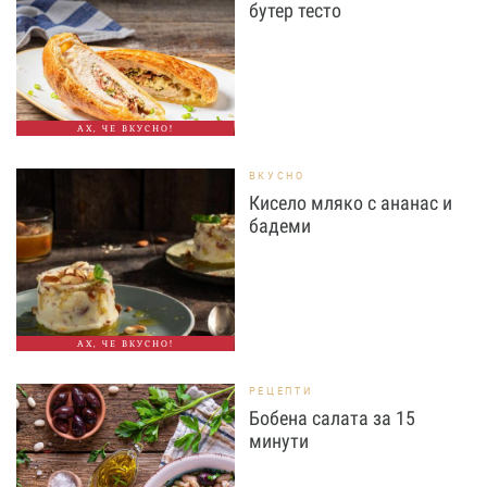
бутер тесто
АХ, ЧЕ ВКУСНО!
ВКУСНО
Кисело мляко с ананас и
бадеми
АХ, ЧЕ ВКУСНО!
РЕЦЕПТИ
Бобена салата за 15
минути