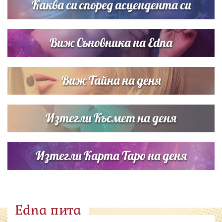
Каква си според асцендента си
Виж Съновника на Edna
Виж Тайна на деня
Изтегли Късмет на деня
Изтегли Карта Таро на деня
Edna пита