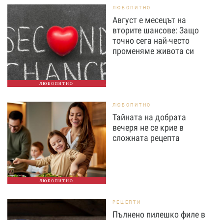
ЛЮБОПИТНО
Август е месецът на
вторите шансове: Защо
точно сега най-често
променяме живота си
ЛЮБОПИТНО
ЛЮБОПИТНО
Тайната на добрата
вечеря не се крие в
сложната рецепта
ЛЮБОПИТНО
РЕЦЕПТИ
Пълнено пилешко филе в