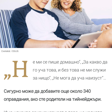
Снимка:
iStock
„Н
е ми се пише домашно“, „За какво да
го уча това, и без това не ми служи
за нищо“, „Не мога да уча наизуст“…
Сигурно може да добавите още около 340
оправдания, ако сте родители на тийнейджъри.