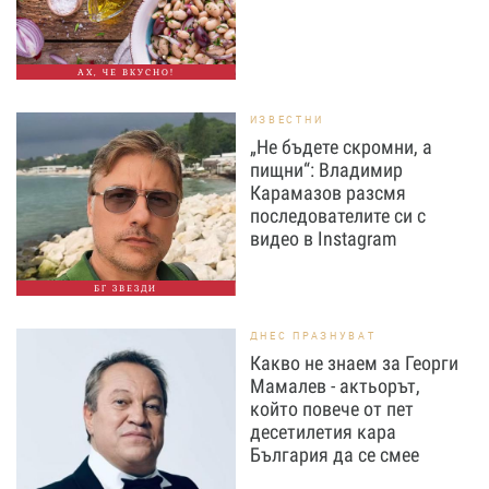
АХ, ЧЕ ВКУСНО!
ИЗВЕСТНИ
„Не бъдете скромни, а
пищни“: Владимир
Карамазов разсмя
последователите си с
видео в Instagram
БГ ЗВЕЗДИ
ДНЕС ПРАЗНУВАТ
Какво не знаем за Георги
Мамалев - актьорът,
който повече от пет
десетилетия кара
България да се смее