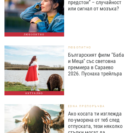
предстои” – случайност
или сигнал от мозъка?
ЛЮБОПИТНО
ЛЮБОПИТНО
Българският филм "Баба
и Меца" със световна
премиера в Сараево
2026. Пуснаха трейлъра
АКТУАЛНО
EDNA ПРЕПОРЪЧВА
Ако косата ти изглежда
по-уморена от теб след
отпуската, тези няколко
стъпки могат да