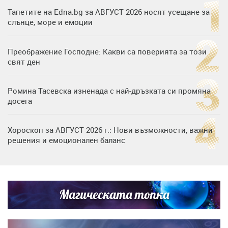
Тапетите на Edna.bg за АВГУСТ 2026 носят усещане за
слънце, море и емоции
Преображение Господне: Какви са поверията за този
свят ден
Ромина Тасевска изненада с най-дръзката си промяна
досега
Хороскоп за АВГУСТ 2026 г.: Нови възможности, важни
решения и емоционален баланс
Дъщерята на Гала - Мари отплава с любимия и двете
си деца на семейна морска приказка
Магическата топка
Звездна ваканция в Майорка: Дженифър Анистън,
Кортни Кокс и Джим Къртис заедно на яхта