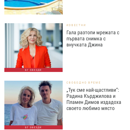
ИЗВЕСТНИ
Гала разтопи мрежата с
първата снимка с
внучката Джина
БГ ЗВЕЗДИ
СВОБОДНО ВРЕМЕ
„Тук сме най-щастливи“:
Радина Кърджилова и
Пламен Димов издадоха
своето любимо място
БГ ЗВЕЗДИ