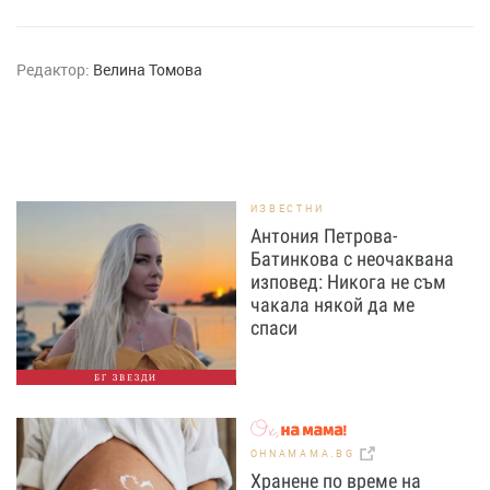
Редактор:
Велина Томова
ИЗВЕСТНИ
Антония Петрова-
Батинкова с неочаквана
изповед: Никога не съм
чакала някой да ме
спаси
БГ ЗВЕЗДИ
OHNAMAMA.BG
Хранене по време на