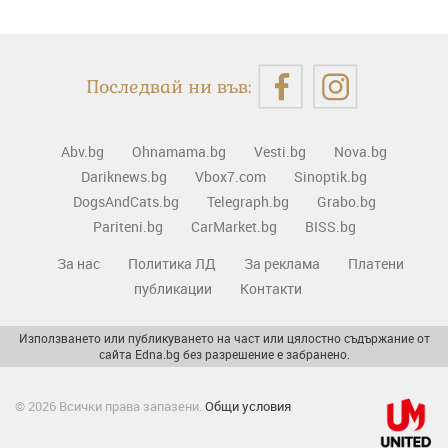
Последвай ни във:
Abv.bg
Ohnamama.bg
Vesti.bg
Nova.bg
Dariknews.bg
Vbox7.com
Sinoptik.bg
DogsAndCats.bg
Telegraph.bg
Grabo.bg
Pariteni.bg
CarMarket.bg
BISS.bg
За нас
Политика ЛД
За реклама
Платени
публикации
Контакти
Използването или публикуването на част или цялостно съдържание от
сайта Edna.bg без разрешение е забранено.
© 2026 Всички права запазени.
Общи условия