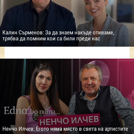
Калин Сърменов: За да знаем накъде отиваме,
трябва да помним кои са били преди нас
Ненчо Илчев: Егото няма място в света на артистите