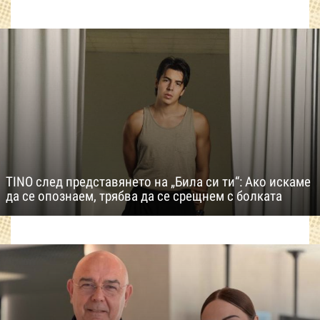
TINO след представянето на „Била си ти“: Ако искаме
да се опознаем, трябва да се срещнем с болката