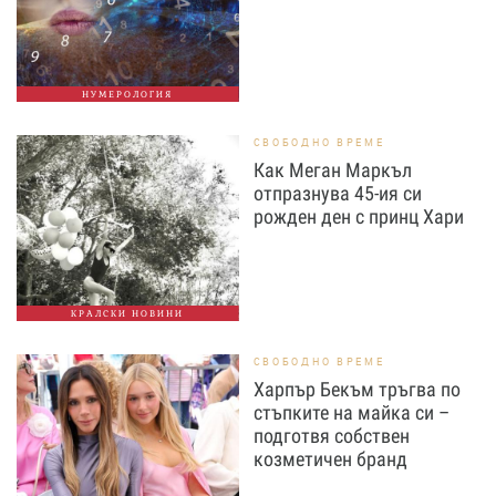
НУМЕРОЛОГИЯ
СВОБОДНО ВРЕМЕ
Как Меган Маркъл
отпразнува 45-ия си
рожден ден с принц Хари
КРАЛСКИ НОВИНИ
СВОБОДНО ВРЕМЕ
Харпър Бекъм тръгва по
стъпките на майка си –
подготвя собствен
козметичен бранд