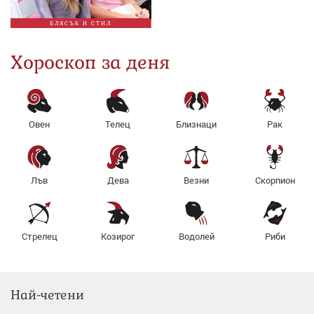
БЛЯСЪК И СТИЛ
Хороскоп за деня
Овен
Телец
Близнаци
Рак
Лъв
Дева
Везни
Скорпион
Стрелец
Козирог
Водолей
Риби
Най-четени