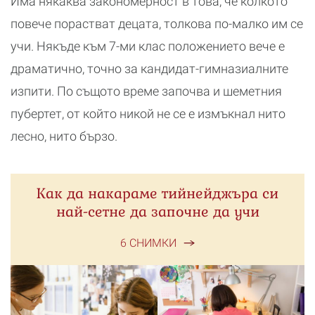
Има някаква закономерност в това, че колкото
повече порастват децата, толкова по-малко им се
учи. Някъде към 7-ми клас положението вече е
драматично, точно за кандидат-гимназиалните
изпити. По същото време започва и шеметния
пубертет, от който никой не се е измъкнал нито
лесно, нито бързо.
Как да накараме тийнейджъра си
най-сетне да започне да учи
6 СНИМКИ