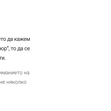
ето да кажем
р“, то да се
ти.
ниманието на
не няколко