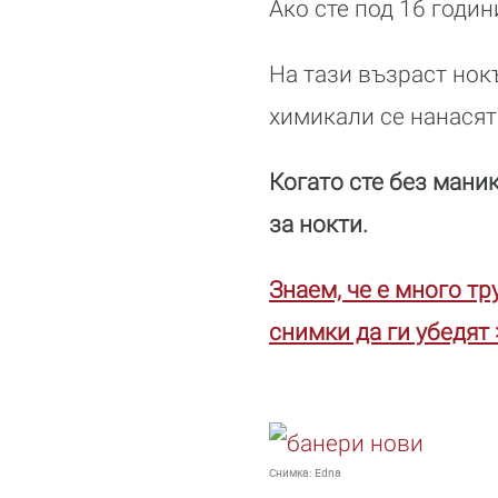
Ако сте под 16 годин
На тази възраст нок
химикали се нанасят
Когато сте без мани
за нокти.
Знаем, че е много т
снимки да ги убедят 
Снимка:
Edna