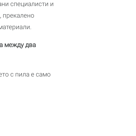
ани специалисти и
, прекалено
 материали.
ка между два
ето с пила е само