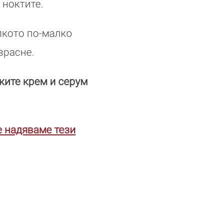
 ноктите.
лкото по-малко
зрасне.
ките крем и серум
е надяваме тези