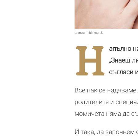
Снимка:
Thinkstock
Н
апълно н
„Знаеш ли
съгласи и
Все пак се надяваме
родителите и специа
момичета няма да съ
И така, да започнем 