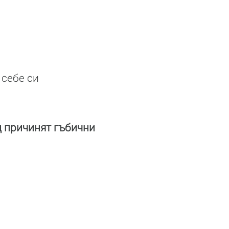
 себе си
д причинят гъбични