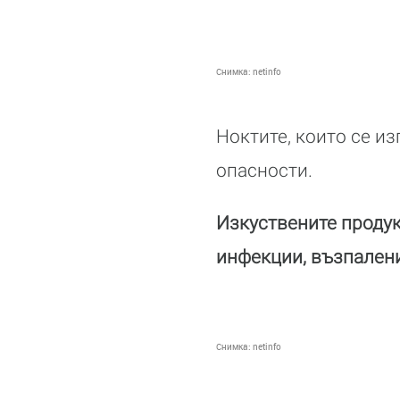
Снимка:
netinfo
Ноктите, които се из
опасности.
Изкуствените продук
инфекции, възпалени
Снимка:
netinfo