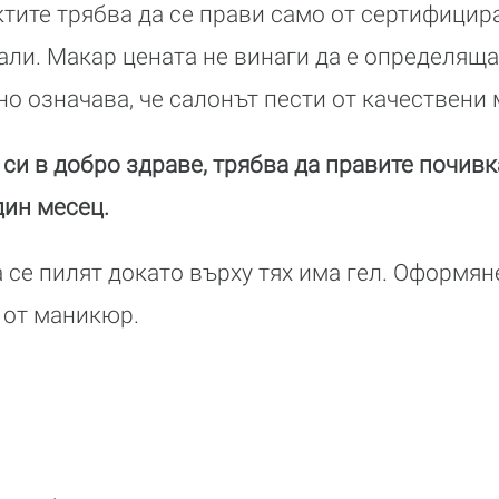
тите трябва да се прави само от сертифицир
али. Макар цената не винаги да е определяща
но означава, че салонът пести от качествени
 си в добро здраве, трябва да правите почив
дин месец.
 се пилят докато върху тях има гел. Оформян
а от маникюр.