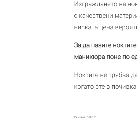
Изграждането на нок
с качествени матери
ниската цена вероят
За да пазите ноктите
маникюра поне по е
Ноктите не трябва да
когато сте в почивк
Снимка:
netinfo