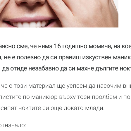
аясно сме, че няма 16 годишно момиче, на ко
, не е полезно да си правиш изкуствен маникю
 да отиде незабавно да си махне дългите нок
, че с този материал ще успеем да насочим в
листите по маникюр върху този пролбем и по
сипят ноктите си още докато млади.
отначало: