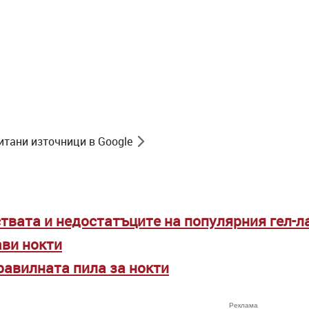
итани източници в Google
твата и недостатъците на популярния гел-л
ави нокти
равилната пила за нокти