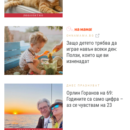
ЛЮБОПИТНО
OHNAMAMA.BG
Защо детето трябва да
играе навън всеки ден:
Ползи, които ще ви
изненадат
ДНЕС ПРАЗНУВАТ
Орлин Горанов на 69:
Годините са само цифра –
аз се чувствам на 23