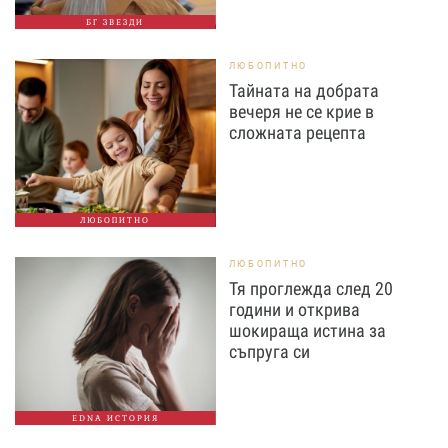
БГ ЗВЕЗДИ
ЛЮБОПИТНО
Тайната на добрата
вечеря не се крие в
сложната рецепта
ЛЮБОПИТНО
ЛЮБОПИТНО
Тя проглежда след 20
години и открива
шокираща истина за
съпруга си
EDNA ИСТОРИЯ