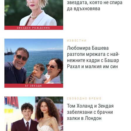
звездата, която не спира
да вдъхновява
ЗВЕЗДЕН РОЖДЕНИК
ИЗВЕСТНИ
Любомира Башева
разтопи мрежата с най-
нежните кадри с Башар
Рахал и малкия им син
БГ ЗВЕЗДИ
СВОБОДНО ВРЕМЕ
Том Холанд и Зендая
забелязани с брачни
халки в Лондон