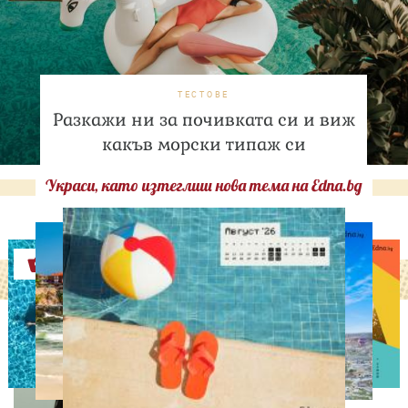
ТЕСТОВЕ
Разкажи ни за почивката си и виж
какъв морски типаж си
Украси, като изтеглиш нова тема на Edna.bg
Оферти
СВОБОДНО ВРЕМЕ
Палатка под звездите!
Юлиан Костов и Мирела
Илиева избраха най-