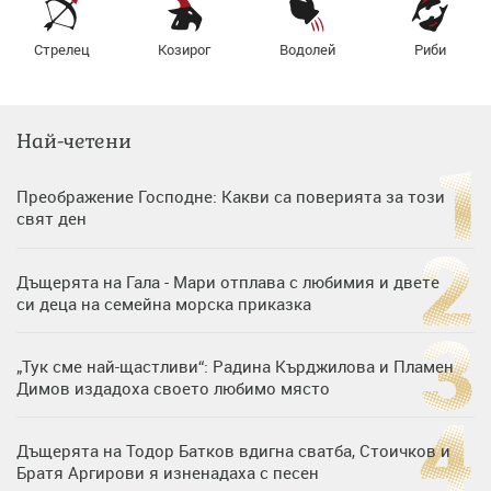
Стрелец
Козирог
Водолей
Риби
Най-четени
Преображение Господне: Какви са поверията за този
свят ден
Дъщерята на Гала - Мари отплава с любимия и двете
си деца на семейна морска приказка
„Тук сме най-щастливи“: Радина Кърджилова и Пламен
Димов издадоха своето любимо място
Дъщерята на Тодор Батков вдигна сватба, Стоичков и
Братя Аргирови я изненадаха с песен