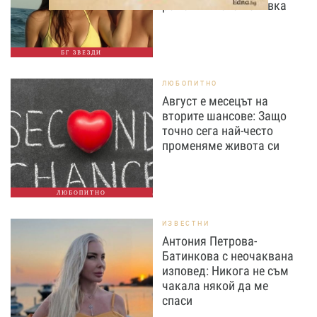
романтичната почивка
БГ ЗВЕЗДИ
ЛЮБОПИТНО
Август е месецът на
вторите шансове: Защо
точно сега най-често
променяме живота си
ЛЮБОПИТНО
ИЗВЕСТНИ
Антония Петрова-
Батинкова с неочаквана
изповед: Никога не съм
чакала някой да ме
спаси