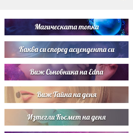
Дневен хороскоп за 6 август, четвъртък
Магическата топка
Списъкът е ясен: Джей Ло и Риана във ВИП гостите на
сватбата на Роналдо
Каква си според асцендента си
Виж Съновника на Edna
Виж Тайна на деня
Изтегли Късмет на деня