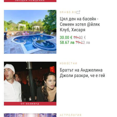
ЗВЕЗДЕН РОЖДЕНИК
GRABO.BG
Цял ден на басейн -
Семеен хотел @йляк
Клуб, Хисаря
30.00 €
40.00 €
58.67 лв
78.23 лв
ИЗВЕСТНИ
Братът на Анджелина
Джоли разкри, че е гей
ОТ ХОЛИВУД
АСТРОЛОГИЯ