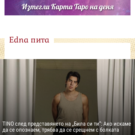
Изтегли Карта Таро на деня
Edna пита
TINO след представянето на „Била си ти“: Ако искаме
да се опознаем, трябва да се срещнем с болката