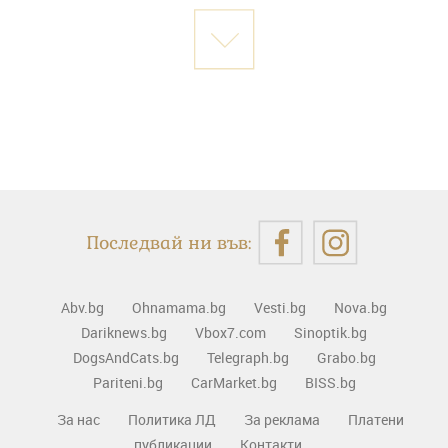
Последвай ни във:
Abv.bg
Ohnamama.bg
Vesti.bg
Nova.bg
Dariknews.bg
Vbox7.com
Sinoptik.bg
DogsAndCats.bg
Telegraph.bg
Grabo.bg
Pariteni.bg
CarMarket.bg
BISS.bg
За нас
Политика ЛД
За реклама
Платени
публикации
Контакти