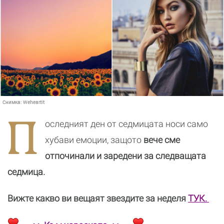
Снимка:
Weheartit
П
оследният ден от седмицата носи само
хубави емоции, защото
вече сме
отпочинали и заредени за следващата
седмица.
Вижте какво ви вещаят звездите за неделя
ТУК.