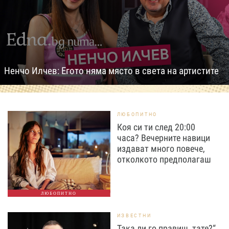
Ненчо Илчев: Егото няма място в света на артистите
ЛЮБОПИТНО
Коя си ти след 20:00
часа? Вечерните навици
издават много повече,
отколкото предполагаш
ЛЮБОПИТНО
ИЗВЕСТНИ
Така ли го правиш, тате?“