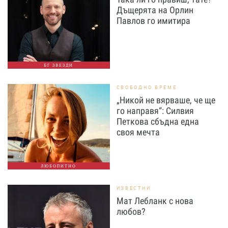
Дъщерята на Орлин
Павлов го имитира
БГ ЗВЕЗДИ
СВОБОДНО ВРЕМЕ
„Никой не вярваше, че ще
го направя“: Силвия
Петкова сбъдна една
своя мечта
ЛЮБОПИТНО
ИЗВЕСТНИ
Мат Лебланк с нова
любов?