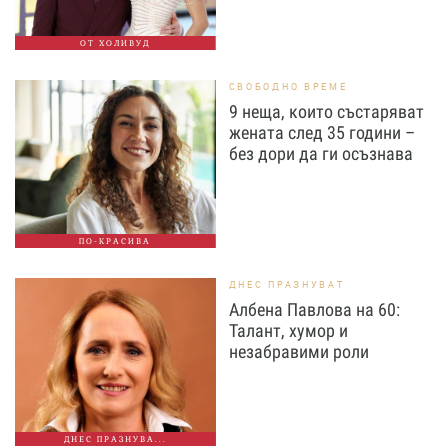
ОТ ХОЛИВУД
СВОБОДНО ВРЕМЕ
9 неща, които състаряват
жената след 35 години –
без дори да ги осъзнава
ПО-КРАСИВА
ДНЕС ПРАЗНУВАТ
Албена Павлова на 60:
Талант, хумор и
незабравими роли
ДНЕС ПРАЗНУВА...