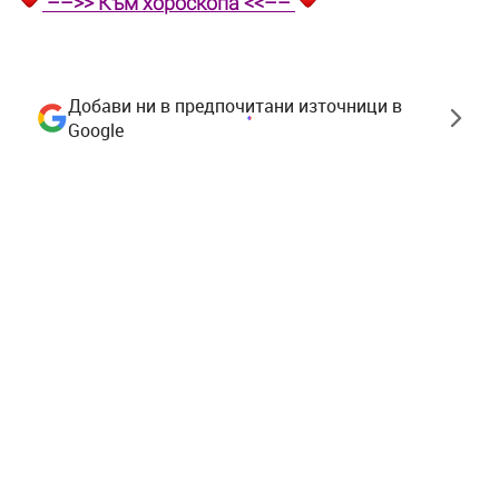
––>> Към хороскопа <<––
Добави ни в предпочитани източници в
Google