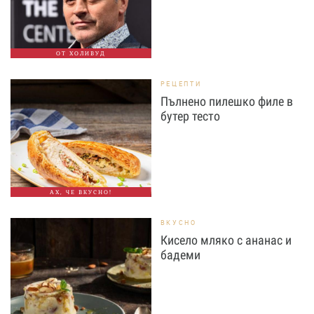
ОТ ХОЛИВУД
РЕЦЕПТИ
Пълнено пилешко филе в
бутер тесто
АХ, ЧЕ ВКУСНО!
ВКУСНО
Кисело мляко с ананас и
бадеми