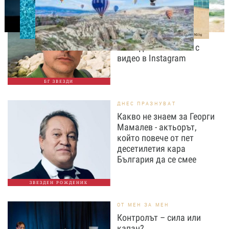
ИЗВЕСТНИ
„Не бъдете скромни, а
пищни“: Владимир
Карамазов разсмя
последователите си с
видео в Instagram
БГ ЗВЕЗДИ
ДНЕС ПРАЗНУВАТ
Какво не знаем за Георги
Мамалев - актьорът,
който повече от пет
десетилетия кара
България да се смее
ЗВЕЗДЕН РОЖДЕНИК
ОТ МЕН ЗА МЕН
Контролът – сила или
капан?