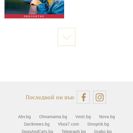
ЛЮБОПИТНО
Последвай ни във:
Abv.bg
Ohnamama.bg
Vesti.bg
Nova.bg
Dariknews.bg
Vbox7.com
Sinoptik.bg
DogsAndCats.bg
Telegraph.bg
Grabo.bg