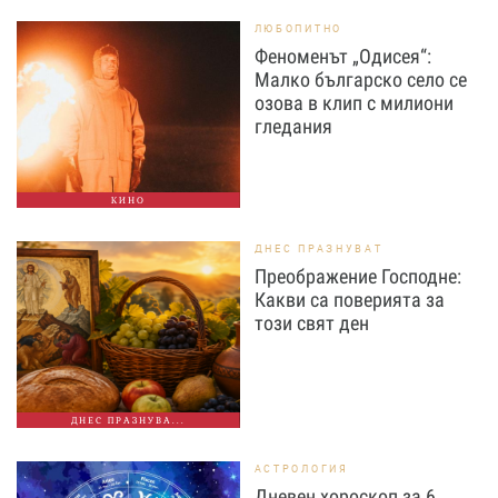
ЛЮБОПИТНО
Феноменът „Одисея“:
Малко българско село се
озова в клип с милиони
гледания
КИНО
ДНЕС ПРАЗНУВАТ
Преображение Господне:
Какви са поверията за
този свят ден
ДНЕС ПРАЗНУВА...
АСТРОЛОГИЯ
Дневен хороскоп за 6