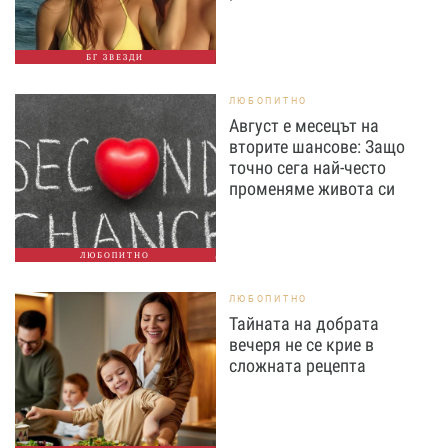
БГ ЗВЕЗДИ
ЛЮБОПИТНО
Август е месецът на
вторите шансове: Защо
точно сега най-често
променяме живота си
ЛЮБОПИТНО
ЛЮБОПИТНО
Тайната на добрата
вечеря не се крие в
сложната рецепта