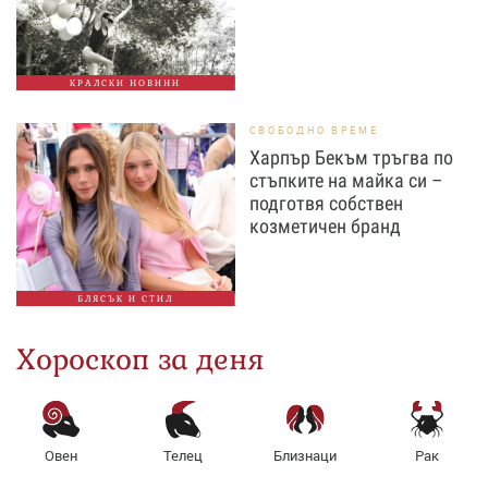
КРАЛСКИ НОВИНИ
СВОБОДНО ВРЕМЕ
Харпър Бекъм тръгва по
стъпките на майка си –
подготвя собствен
козметичен бранд
БЛЯСЪК И СТИЛ
Хороскоп за деня
Овен
Телец
Близнаци
Рак