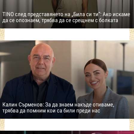
TINO след представянето на „Била си ти“: Ако искаме
да се опознаем, трябва да се срещнем с болката
Калин Сърменов: За да знаем накъде отиваме,
трябва да помним кои са били преди нас