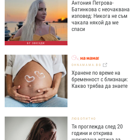
Антония Петрова-
Батинкова с неочаквана
изповед: Никога не съм
чакала някой да ме
спаси
БГ ЗВЕЗДИ
OHNAMAMA.BG
Хранене по време на
бременност с близнаци:
Какво трябва да знаете
ЛЮБОПИТНО
Тя проглежда след 20
години и открива
шокираща истина за