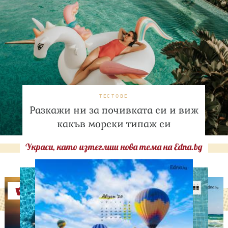
ТЕСТОВЕ
Разкажи ни за почивката си и виж
какъв морски типаж си
Украси, като изтеглиш нова тема на Edna.bg
Оферти