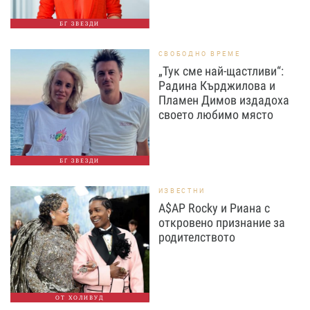
БГ ЗВЕЗДИ
СВОБОДНО ВРЕМЕ
„Тук сме най-щастливи“:
Радина Кърджилова и
Пламен Димов издадоха
своето любимо място
БГ ЗВЕЗДИ
ИЗВЕСТНИ
A$AP Rocky и Риана с
откровено признание за
родителството
ОТ ХОЛИВУД