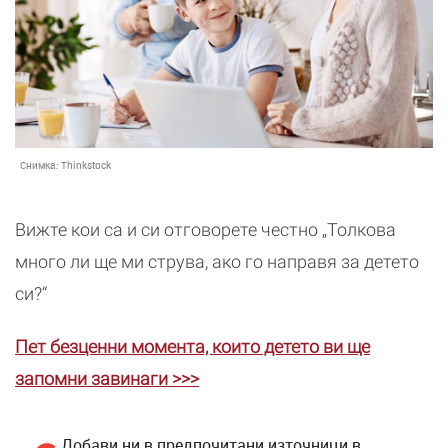
Снимка:
Thinkstock
Вижте кои са и си отговорете честно „Толкова
много ли ще ми струва, ако го направя за детето
си?“
Пет безценни момента, които детето ви ще
запомни завинаги >>>
Добави ни в предпочитани източници в