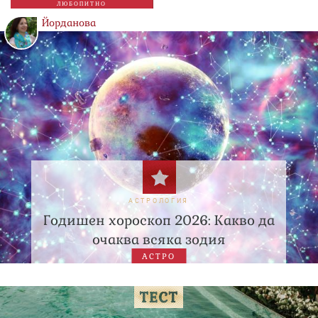
ЛЮБОПИТНО
Йорданова
АСТРОЛОГИЯ
Годишен хороскоп 2026: Какво да
очаква всяка зодия
АСТРО