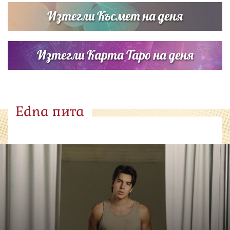
Изтегли Късмет на деня
Изтегли Карта Таро на деня
Edna пита