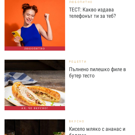
ЛЮБОПИТНО
ТЕСТ: Какво издава
телефонът ти за теб?
ЛЮБОПИТНО
РЕЦЕПТИ
Пълнено пилешко филе в
бутер тесто
АХ, ЧЕ ВКУСНО!
ВКУСНО
Кисело мляко с ананас и