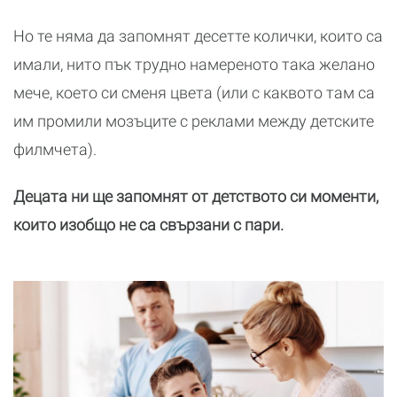
Но те няма да запомнят десетте колички, които са
имали, нито пък трудно намереното така желано
мече, което си сменя цвета (или с каквото там са
им промили мозъците с реклами между детските
филмчета).
Децата ни ще запомнят от детството си моменти,
които изобщо не са свързани с пари.