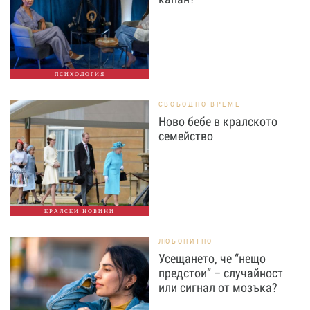
ПСИХОЛОГИЯ
СВОБОДНО ВРЕМЕ
Ново бебе в кралското
семейство
КРАЛСКИ НОВИНИ
ЛЮБОПИТНО
Усещането, че “нещо
предстои” – случайност
или сигнал от мозъка?