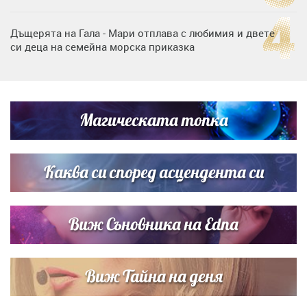
Дъщерята на Гала - Мари отплава с любимия и двете
си деца на семейна морска приказка
Звездна ваканция в Майорка: Дженифър Анистън,
Кортни Кокс и Джим Къртис заедно на яхта
Магическата топка
Дъщерята на Тодор Батков вдигна сватба, Стоичков и
Братя Аргирови я изненадаха с песен
Каква си според асцендента си
Виж Съновника на Edna
Виж Тайна на деня