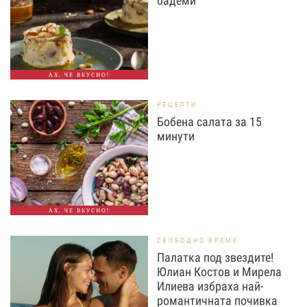
бадеми
АХ, ЧЕ ВКУСНО!
РЕЦЕПТИ
Бобена салата за 15
минути
АХ, ЧЕ ВКУСНО!
СВОБОДНО ВРЕМЕ
Палатка под звездите!
Юлиан Костов и Мирела
Илиева избраха най-
романтичната почивка