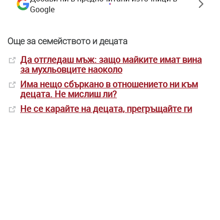
Google
Още за семейството и децата
Да отгледаш мъж: защо майките имат вина
за мухльовците наоколо
Има нещо сбъркано в отношението ни към
децата. Не мислиш ли?
Не се карайте на децата, прегръщайте ги