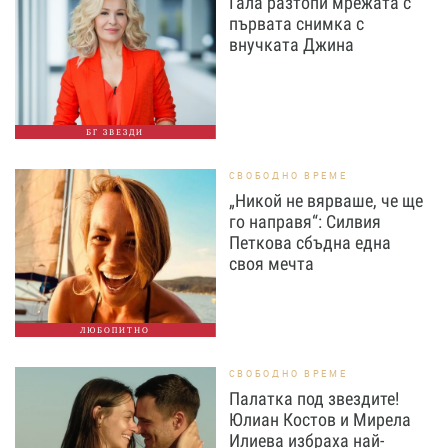
Гала разтопи мрежата с
първата снимка с
внучката Джина
БГ ЗВЕЗДИ
СВОБОДНО ВРЕМЕ
„Никой не вярваше, че ще
го направя“: Силвия
Петкова сбъдна една
своя мечта
ЛЮБОПИТНО
СВОБОДНО ВРЕМЕ
Палатка под звездите!
Юлиан Костов и Мирела
Илиева избраха най-