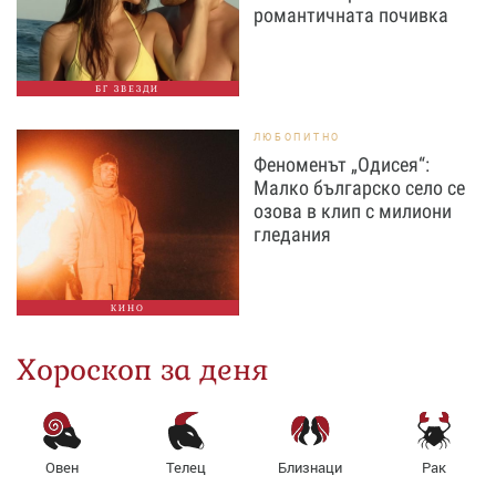
романтичната почивка
БГ ЗВЕЗДИ
ЛЮБОПИТНО
Феноменът „Одисея“:
Малко българско село се
озова в клип с милиони
гледания
КИНО
Хороскоп за деня
Овен
Телец
Близнаци
Рак