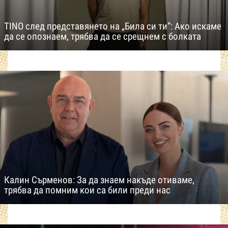
TINO след представянето на „Била си ти“: Ако искаме
да се опознаем, трябва да се срещнем с болката
Калин Сърменов: За да знаем накъде отиваме,
трябва да помним кои са били преди нас