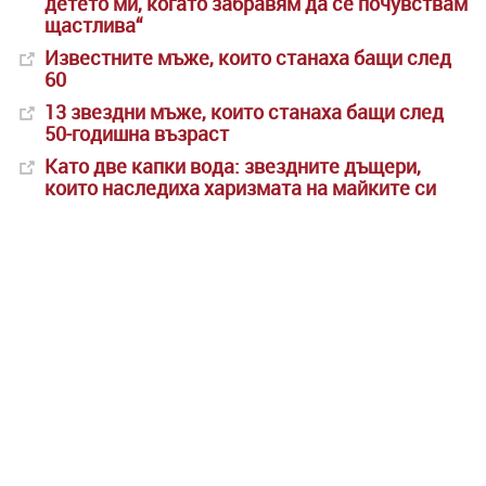
детето ми, когато забравям да се почувствам
щастлива“
Известните мъже, които станаха бащи след
60
13 звездни мъже, които станаха бащи след
50-годишна възраст
Като две капки вода: звездните дъщери,
които наследиха харизмата на майките си