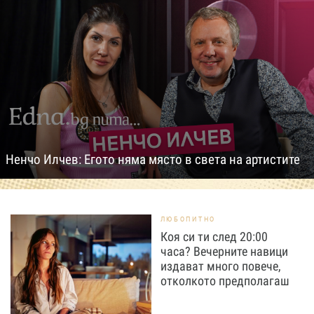
Ненчо Илчев: Егото няма място в света на артистите
ЛЮБОПИТНО
Коя си ти след 20:00
часа? Вечерните навици
издават много повече,
отколкото предполагаш