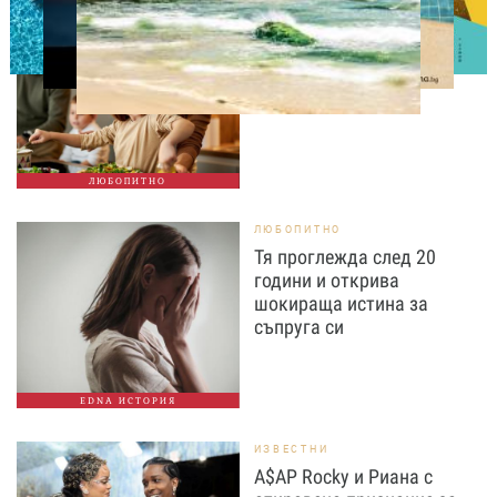
ЛЮБОПИТНО
Тайната на добрата
вечеря не се крие в
сложната рецепта
ЛЮБОПИТНО
ЛЮБОПИТНО
Тя проглежда след 20
години и открива
шокираща истина за
съпруга си
EDNA ИСТОРИЯ
ИЗВЕСТНИ
A$AP Rocky и Риана с