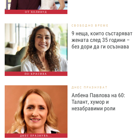
ОТ ХОЛИВУД
СВОБОДНО ВРЕМЕ
9 неща, които състаряват
жената след 35 години –
без дори да ги осъзнава
ПО-КРАСИВА
ДНЕС ПРАЗНУВАТ
Албена Павлова на 60:
Талант, хумор и
незабравими роли
ДНЕС ПРАЗНУВА...