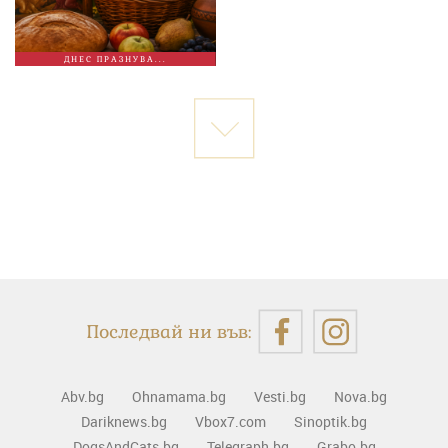
ДНЕС ПРАЗНУВА...
Последвай ни във:
Abv.bg
Ohnamama.bg
Vesti.bg
Nova.bg
Dariknews.bg
Vbox7.com
Sinoptik.bg
DogsAndCats.bg
Telegraph.bg
Grabo.bg