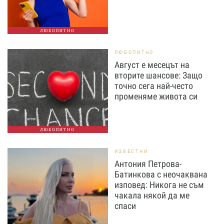
ЛЮБОПИТНО
ЛЮБОПИТНО
Август е месецът на
вторите шансове: Защо
точно сега най-често
променяме живота си
ЛЮБОПИТНО
ИЗВЕСТНИ
Антония Петрова-
Батинкова с неочаквана
изповед: Никога не съм
чакала някой да ме
спаси