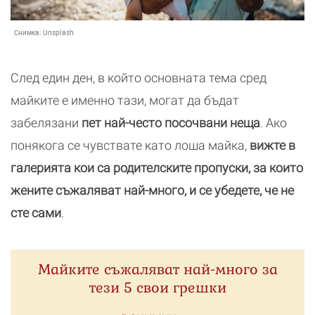
Снимка:
Unsplash
След един ден, в който основната тема сред
майките е именно тази, могат да бъдат
забелязани
пет най-често посочвани неща
. Ако
понякога се чувствате като лоша майка,
вижте в
галерията кои са родителските пропуски, за които
жените съжаляват най-много, и се убедете, че не
сте сами
.
Майките съжаляват най-много за
тези 5 свои грешки