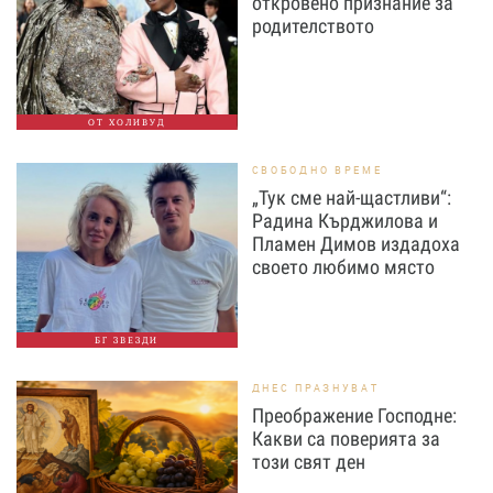
откровено признание за
родителството
ОТ ХОЛИВУД
СВОБОДНО ВРЕМЕ
„Тук сме най-щастливи“:
Радина Кърджилова и
Пламен Димов издадоха
своето любимо място
БГ ЗВЕЗДИ
ДНЕС ПРАЗНУВАТ
Преображение Господне:
Какви са поверията за
този свят ден