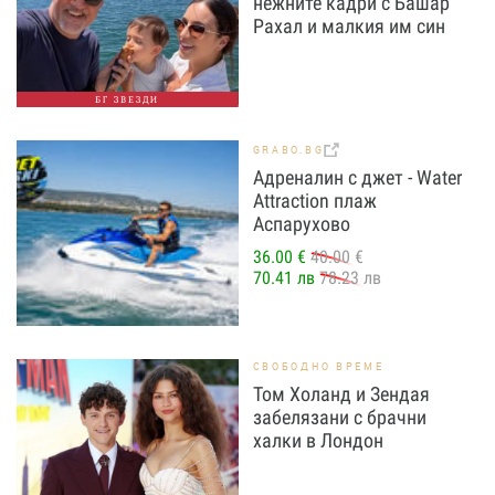
нежните кадри с Башар
Рахал и малкия им син
БГ ЗВЕЗДИ
GRABO.BG
Адреналин с джет - Water
Attraction плаж
Аспарухово
36.00 €
40.00 €
70.41 лв
78.23 лв
СВОБОДНО ВРЕМЕ
Том Холанд и Зендая
забелязани с брачни
халки в Лондон