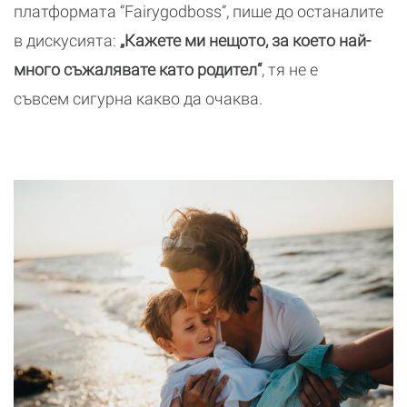
платформата “Fairygodboss”, пише до останалите
в дискусията:
„Кажете ми нещото, за което най-
много съжалявате като родител“
, тя не е
съвсем сигурна какво да очаква.