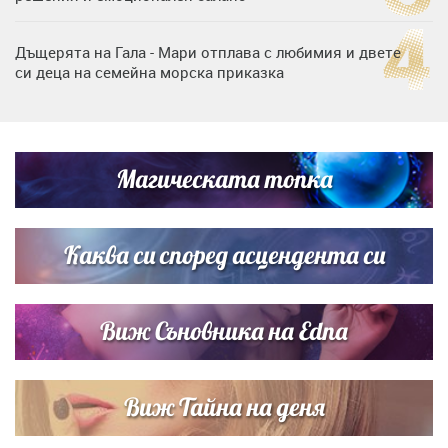
Дъщерята на Гала - Мари отплава с любимия и двете
си деца на семейна морска приказка
„Тук сме най-щастливи“: Радина Кърджилова и Пламен
Димов издадоха своето любимо място
Магическата топка
Дъщерята на Тодор Батков вдигна сватба, Стоичков и
Братя Аргирови я изненадаха с песен
Каква си според асцендента си
Виж Съновника на Edna
Виж Тайна на деня