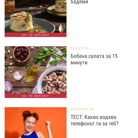
бадеми
АХ, ЧЕ ВКУСНО!
РЕЦЕПТИ
Бобена салата за 15
минути
АХ, ЧЕ ВКУСНО!
ЛЮБОПИТНО
ТЕСТ: Какво издава
телефонът ти за теб?