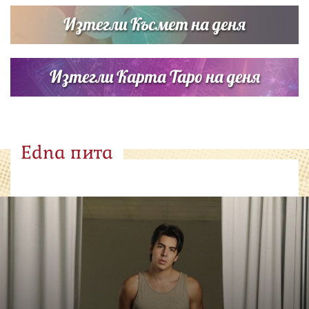
Изтегли Късмет на деня
Изтегли Карта Таро на деня
Edna пита