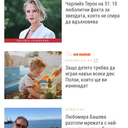
Чарлийз Терон на 51: 10
любопитни факта за
звездата, която не спира
да вдъхновява
ЗВЕЗДЕН РОЖДЕНИК
OHNAMAMA.BG
Защо детето трябва да
играе навън всеки ден:
Ползи, които ще ви
изненадат
ИЗВЕСТНИ
Любомира Башева
разтопи мрежата с най-