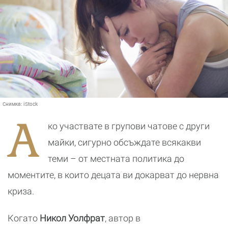
Снимка:
iStock
А
ко участвате в групови чатове с други
майки, сигурно обсъждате всякакви
теми – от местната политика до
моментите, в които децата ви докарват до нервна
криза.
Когато
Никол Уолфрат
, автор в