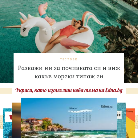
ТЕСТОВЕ
Разкажи ни за почивката си и виж
какъв морски типаж си
Украси, като изтеглиш нова тема на Edna.bg
Оферти