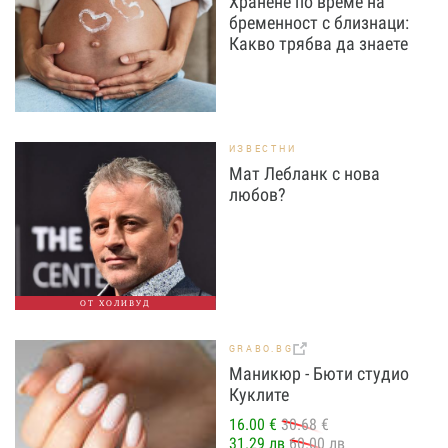
Хранене по време на
бременност с близнаци:
Какво трябва да знаете
ИЗВЕСТНИ
Мат Лебланк с нова
любов?
ОТ ХОЛИВУД
GRABO.BG
Маникюр - Бюти студио
Куклите
16.00 €
30.68 €
31.29 лв
60.00 лв