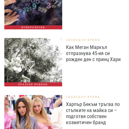
НУМЕРОЛОГИЯ
СВОБОДНО ВРЕМЕ
Как Меган Маркъл
отпразнува 45-ия си
рожден ден с принц Хари
КРАЛСКИ НОВИНИ
СВОБОДНО ВРЕМЕ
Харпър Бекъм тръгва по
стъпките на майка си –
подготвя собствен
козметичен бранд