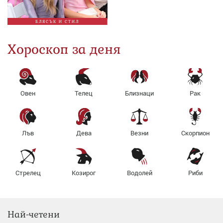
БЛЯСЪК И СТИЛ
Хороскоп за деня
Овен
Телец
Близнаци
Рак
Лъв
Дева
Везни
Скорпион
Стрелец
Козирог
Водолей
Риби
Най-четени