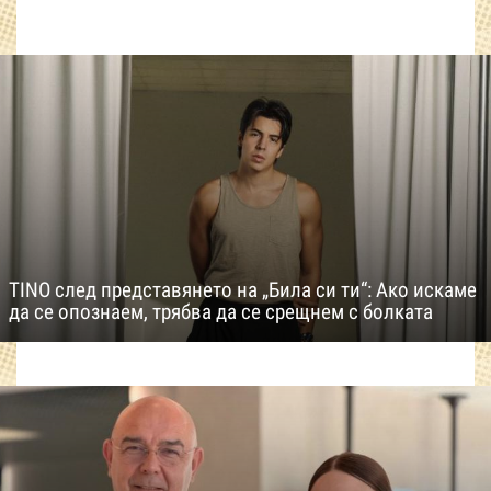
TINO след представянето на „Била си ти“: Ако искаме
да се опознаем, трябва да се срещнем с болката