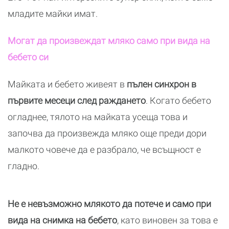
младите майки имат.
Могат да произвеждат мляко само при вида на
бебето си
Майката и бебето живеят в
пълен синхрон в
първите месеци след раждането
. Когато бебето
огладнее, тялото на майката усеща това и
започва да произвежда мляко още преди дори
малкото човече да е разбрало, че всъщност е
гладно.
Не е невъзможно млякото да потече и само при
вида на снимка на бебето
, като виновен за това е