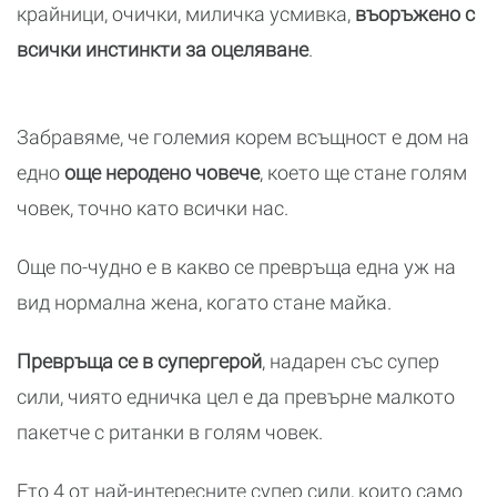
крайници, очички, миличка усмивка,
въоръжено с
всички инстинкти за оцеляване
.
Забравяме, че големия корем всъщност е дом на
едно
още неродено човече
, което ще стане голям
човек, точно като всички нас.
Още по-чудно е в какво се превръща една уж на
вид нормална жена, когато стане майка.
Превръща се в супергерой
, надарен със супер
сили, чиято едничка цел е да превърне малкото
пакетче с ританки в голям човек.
Ето 4 от най-интересните супер сили, които само