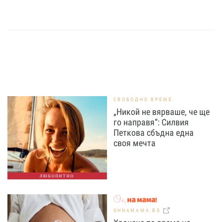
СВОБОДНО ВРЕМЕ
„Никой не вярваше, че ще
го направя“: Силвия
Петкова сбъдна една
своя мечта
ЛЮБОПИТНО
OHNAMAMA.BG