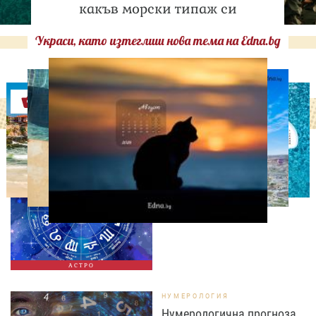
какъв морски типаж си
Украси, като изтеглиш нова тема на Edna.bg
Оферти
АСТРОЛОГИЯ
Дневен хороскоп за 6
август, четвъртък
АСТРО
НУМЕРОЛОГИЯ
Нумерологична прогноза