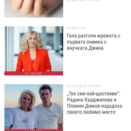
ИЗВЕСТНИ
Гала разтопи мрежата с
първата снимка с
внучката Джина
БГ ЗВЕЗДИ
СВОБОДНО ВРЕМЕ
„Тук сме най-щастливи“:
Радина Кърджилова и
Пламен Димов издадоха
своето любимо място