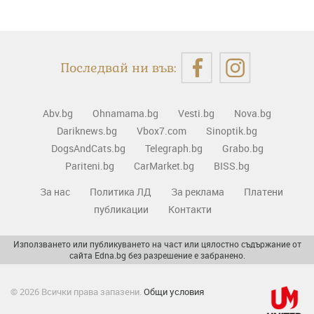
Последвай ни във:
Abv.bg
Ohnamama.bg
Vesti.bg
Nova.bg
Dariknews.bg
Vbox7.com
Sinoptik.bg
DogsAndCats.bg
Telegraph.bg
Grabo.bg
Pariteni.bg
CarMarket.bg
BISS.bg
За нас
Политика ЛД
За реклама
Платени
публикации
Контакти
Използването или публикуването на част или цялостно съдържание от
сайта Edna.bg без разрешение е забранено.
© 2026 Всички права запазени.
Общи условия