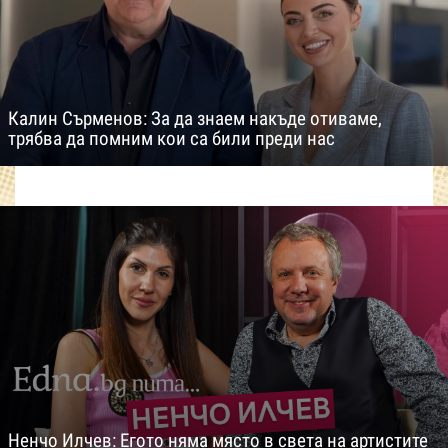
Калин Сърменов: За да знаем накъде отиваме,
трябва да помним кои са били преди нас
Ненчо Илчев: Егото няма място в света на артистите