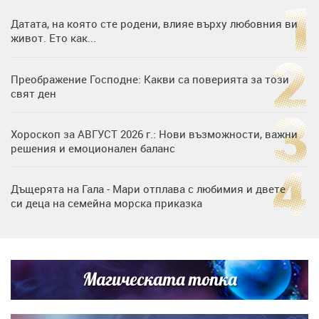
Датата, на която сте родени, влияе върху любовния ви
живот. Ето как...
Преображение Господне: Какви са поверията за този
свят ден
Хороскоп за АВГУСТ 2026 г.: Нови възможности, важни
решения и емоционален баланс
Дъщерята на Гала - Мари отплава с любимия и двете
си деца на семейна морска приказка
Дъщерята на Тодор Батков вдигна сватба, Стоичков и
Братя Аргирови я изненадаха с песен
Магическата топка
Дневен хороскоп за 6 август, четвъртък