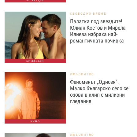
БГ ЗВЕЗДИ
СВОБОДНО ВРЕМЕ
Палатка под звездите!
Юлиан Костов и Мирела
Илиева избраха най-
романтичната почивка
БГ ЗВЕЗДИ
ЛЮБОПИТНО
Феноменът „Одисея“:
Малко българско село се
озова в клип с милиони
гледания
КИНО
ЛЮБОПИТНО