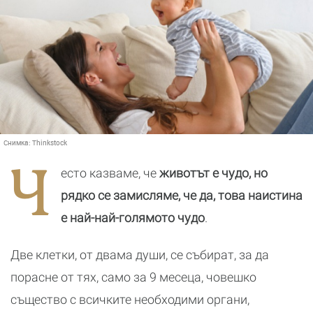
Снимка:
Thinkstock
Ч
есто казваме, че
животът е чудо, но
рядко се замисляме, че да, това наистина
е най-най-голямото чудо
.
Две клетки, от двама души, се събират, за да
порасне от тях, само за 9 месеца, човешко
същество с всичките необходими органи,