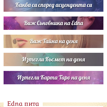
Каква си според асцендента си
Виж Съновника на Edna
Виж Тайна на деня
Изтегли Късмет на деня
Изтегли Карта Таро на деня
Edna пита