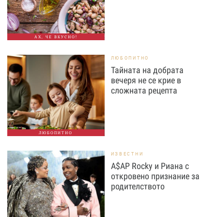
АХ, ЧЕ ВКУСНО!
ЛЮБОПИТНО
Тайната на добрата
вечеря не се крие в
сложната рецепта
ЛЮБОПИТНО
ИЗВЕСТНИ
A$AP Rocky и Риана с
откровено признание за
родителството