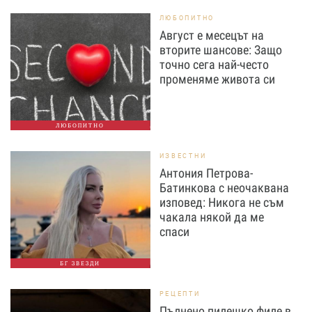
ЛЮБОПИТНО
Август е месецът на
вторите шансове: Защо
точно сега най-често
променяме живота си
ЛЮБОПИТНО
ИЗВЕСТНИ
Антония Петрова-
Батинкова с неочаквана
изповед: Никога не съм
чакала някой да ме
спаси
БГ ЗВЕЗДИ
РЕЦЕПТИ
Пълнено пилешко филе в