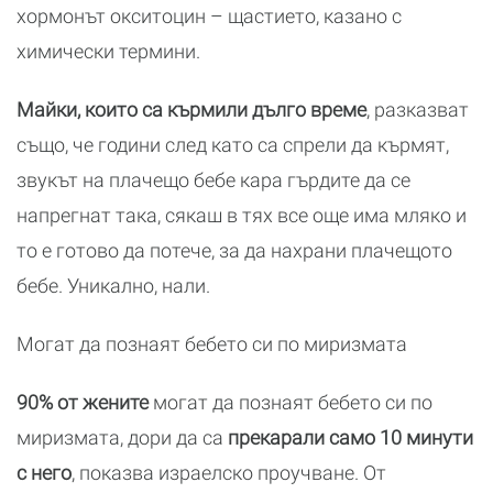
хормонът окситоцин – щастието, казано с
химически термини.
Майки, които са кърмили дълго време
, разказват
също, че години след като са спрели да кърмят,
звукът на плачещо бебе кара гърдите да се
напрегнат така, сякаш в тях все още има мляко и
то е готово да потече, за да нахрани плачещото
бебе. Уникално, нали.
Могат да познаят бебето си по миризмата
90% от жените
могат да познаят бебето си по
миризмата, дори да са
прекарали само 10 минути
с него
, показва израелско проучване. От