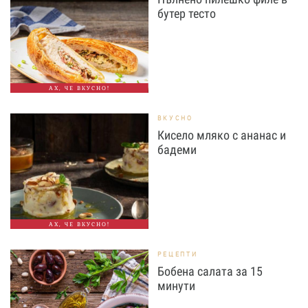
бутер тесто
АХ, ЧЕ ВКУСНО!
ВКУСНО
Кисело мляко с ананас и
бадеми
АХ, ЧЕ ВКУСНО!
РЕЦЕПТИ
Бобена салата за 15
минути