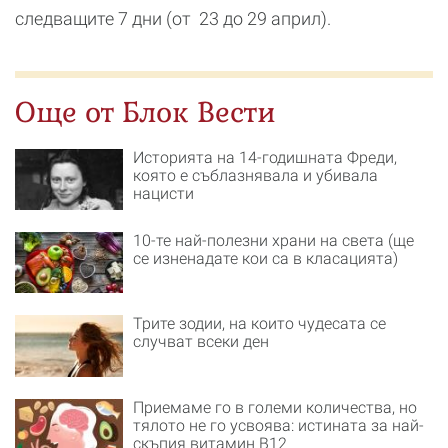
следващите 7 дни (от 23 до 29 април).
Още от Блок Вести
Историята на 14-годишната Фреди,
която е съблазнявала и убивала
нацисти
10-те най-полезни храни на света (ще
се изненадате кои са в класацията)
Трите зодии, на които чудесата се
случват всеки ден
Приемаме го в големи количества, но
тялото не го усвоява: истината за най-
скъпия витамин B12