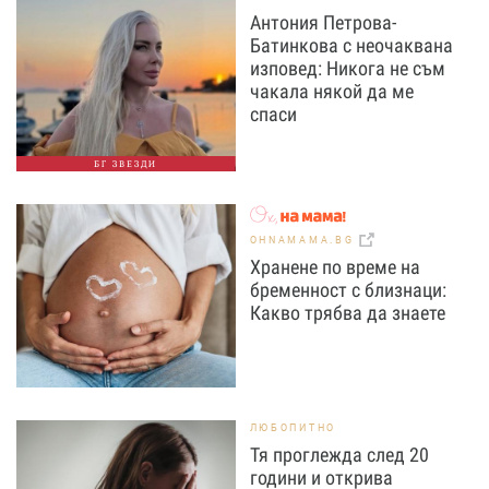
Антония Петрова-
Батинкова с неочаквана
изповед: Никога не съм
чакала някой да ме
спаси
БГ ЗВЕЗДИ
OHNAMAMA.BG
Хранене по време на
бременност с близнаци:
Какво трябва да знаете
ЛЮБОПИТНО
Тя проглежда след 20
години и открива