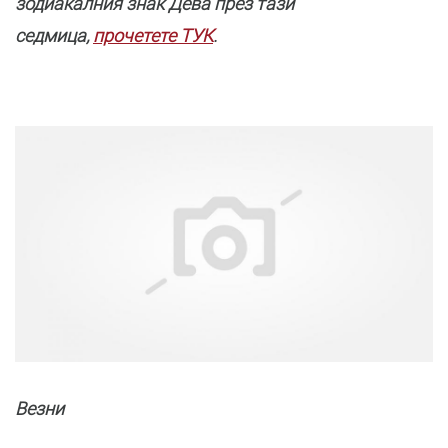
зодиакалния знак Дева през тази
седмица,
прочетете ТУК
.
Везни