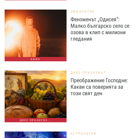
ЛЮБОПИТНО
Феноменът „Одисея“:
Малко българско село се
озова в клип с милиони
гледания
КИНО
ДНЕС ПРАЗНУВАТ
Преображение Господне:
Какви са поверията за
този свят ден
ДНЕС ПРАЗНУВА...
АСТРОЛОГИЯ