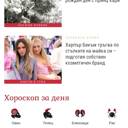
рожден ден с принц Хари
КРАЛСКИ НОВИНИ
СВОБОДНО ВРЕМЕ
Харпър Бекъм тръгва по
стъпките на майка си –
подготвя собствен
козметичен бранд
БЛЯСЪК И СТИЛ
Хороскоп за деня
Овен
Телец
Близнаци
Рак