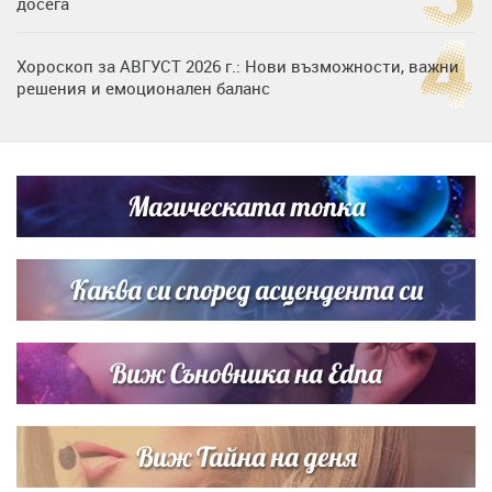
досега
Хороскоп за АВГУСТ 2026 г.: Нови възможности, важни
решения и емоционален баланс
Дъщерята на Гала - Мари отплава с любимия и двете
си деца на семейна морска приказка
Магическата топка
Звездна ваканция в Майорка: Дженифър Анистън,
Кортни Кокс и Джим Къртис заедно на яхта
Каква си според асцендента си
Виж Съновника на Edna
Виж Тайна на деня