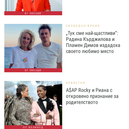
БГ ЗВЕЗДИ
СВОБОДНО ВРЕМЕ
„Тук сме най-щастливи“:
Радина Кърджилова и
Пламен Димов издадоха
своето любимо място
БГ ЗВЕЗДИ
ИЗВЕСТНИ
A$AP Rocky и Риана с
откровено признание за
родителството
ОТ ХОЛИВУД