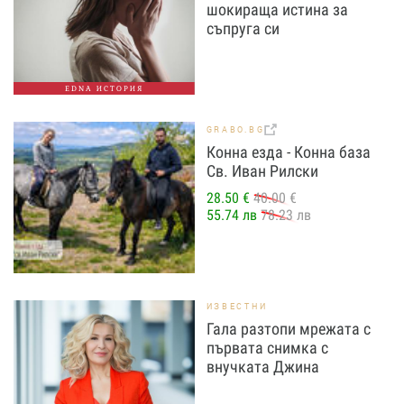
шокираща истина за
съпруга си
EDNA ИСТОРИЯ
GRABO.BG
Конна езда - Конна база
Св. Иван Рилски
28.50 €
40.00 €
55.74 лв
78.23 лв
ИЗВЕСТНИ
Гала разтопи мрежата с
първата снимка с
внучката Джина