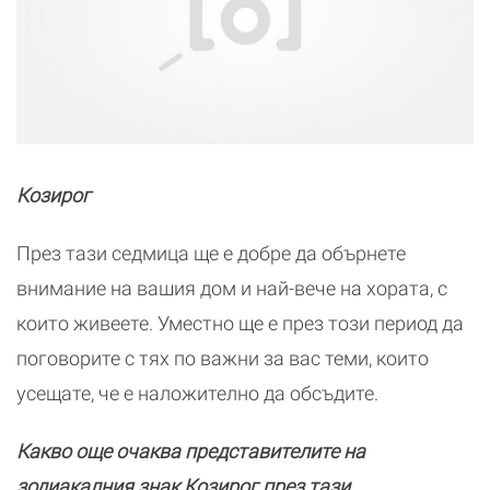
Козирог
През тази седмица ще е добре да обърнете
внимание на вашия дом и най-вече на хората, с
които живеете. Уместно ще е през този период да
поговорите с тях по важни за вас теми, които
усещате, че е наложително да обсъдите.
Какво още очаква представителите на
зодиакалния знак Козирог през тази