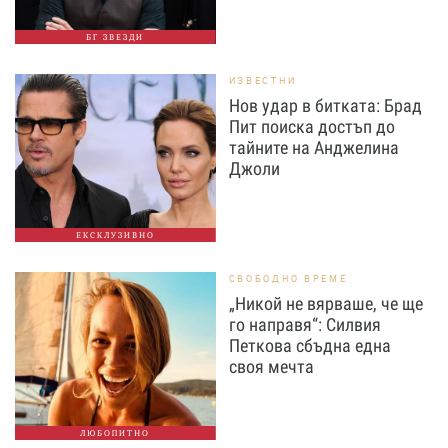
БГ ЗВЕЗДИ
ИЗВЕСТНИ
Нов удар в битката: Брад
Пит поиска достъп до
тайните на Анджелина
Джоли
ЕКСКЛУЗИВНО
СВОБОДНО ВРЕМЕ
„Никой не вярваше, че ще
го направя“: Силвия
Петкова сбъдна една
своя мечта
ЛЮБОПИТНО