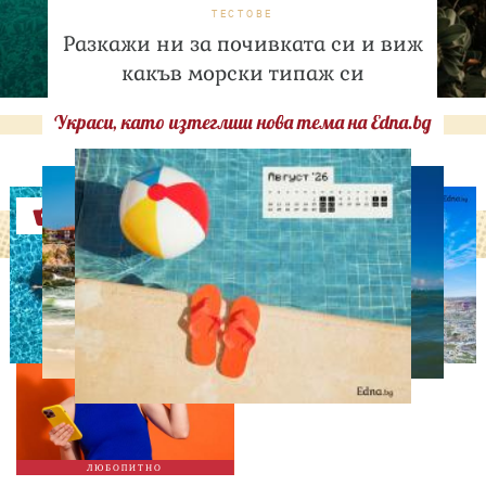
ТЕСТОВЕ
Разкажи ни за почивката си и виж
какъв морски типаж си
Украси, като изтеглиш нова тема на Edna.bg
Оферти
ЛЮБОПИТНО
ТЕСТ: Какво издава
телефонът ти за теб?
ЛЮБОПИТНО