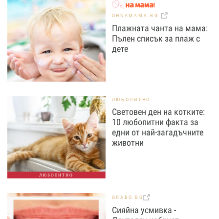
OHNAMAMA.BG
Плажната чанта на мама:
Пълен списък за плаж с
дете
ЛЮБОПИТНО
Световен ден на котките:
10 любопитни факта за
едни от най-загадъчните
животни
ЛЮБОПИТНО
GRABO.BG
Сияйна усмивка -