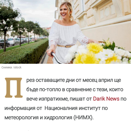
Снимка:
Istock
П
рез оставащите дни от месец април ще
бъде по-топло в сравнение с тези, които
вече изпратихме, пишат от
Darik News
по
информация от Националния институт по
метеорология и хидрология (НИМХ).