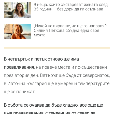
9 неща, които състаряват жената след
35 години – без дори да ги осъзнава
„Никой не вярваше, че ще го направя“:
Силвия Петкова сбъдна една своя
мечта
В четвъртък и петък отново ще има
превалявания
, на повече места и по-съществени
през втория ден. Вятърът ще бъде от североизток,
в Източна България ще е умерен и температурите
ще се понижат.
В събота се очаква да бъде хладно, все още ще
има превалявания, с тенденция от север да