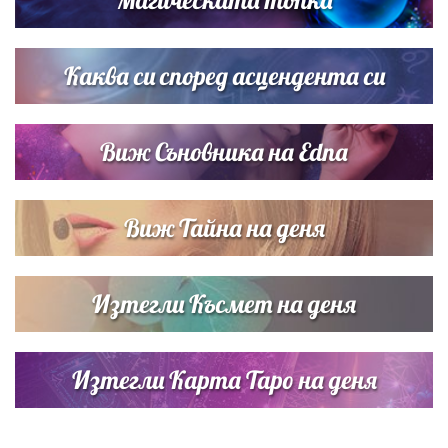
Списъкът е ясен: Джей Ло и Риана във ВИП гостите на
сватбата на Роналдо
Каква си според асцендента си
Виж Съновника на Edna
Виж Тайна на деня
Изтегли Късмет на деня
Изтегли Карта Таро на деня