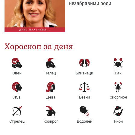
незабравими роли
ДНЕС ПРАЗНУВА...
Хороскоп за деня
Овен
Телец
Близнаци
Рак
Лъв
Дева
Везни
Скорпион
Стрелец
Козирог
Водолей
Риби