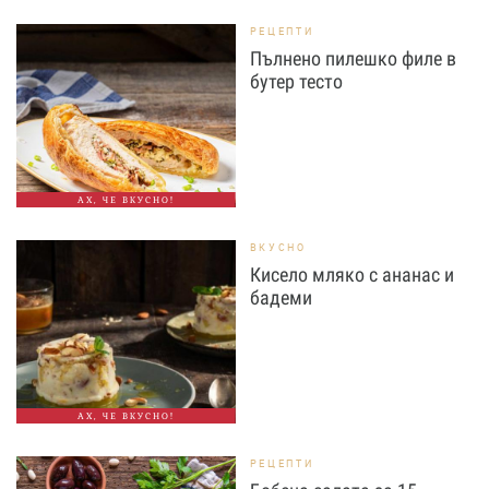
РЕЦЕПТИ
Пълнено пилешко филе в
бутер тесто
АХ, ЧЕ ВКУСНО!
ВКУСНО
Кисело мляко с ананас и
бадеми
АХ, ЧЕ ВКУСНО!
РЕЦЕПТИ