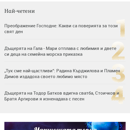
Най-четени
Преображение Господне: Какви са поверията за този
свят ден
Дъщерята на Гала - Мари отплава с любимия и двете
си деца на семейна морска приказка
„Тук сме най-щастливи“: Радина Кърджилова и Пламен
Димов издадоха своето любимо място
Дъщерята на Тодор Батков вдигна сватба, Стоичков и
Братя Аргирови я изненадаха с песен
Дневен хороскоп за 6 август, четвъртък
Магическата топка