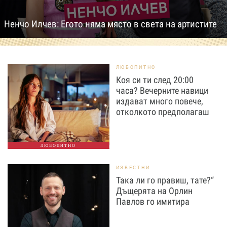
Ненчо Илчев: Егото няма място в света на артистите
ЛЮБОПИТНО
Коя си ти след 20:00
часа? Вечерните навици
издават много повече,
отколкото предполагаш
ЛЮБОПИТНО
ИЗВЕСТНИ
Така ли го правиш, тате?“
Дъщерята на Орлин
Павлов го имитира