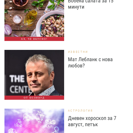
Бобена салата за 15
минути
АХ, ЧЕ ВКУСНО!
ИЗВЕСТНИ
Мат Лебланк с нова
любов?
ОТ ХОЛИВУД
АСТРОЛОГИЯ
Дневен хороскоп за 7
август, петък