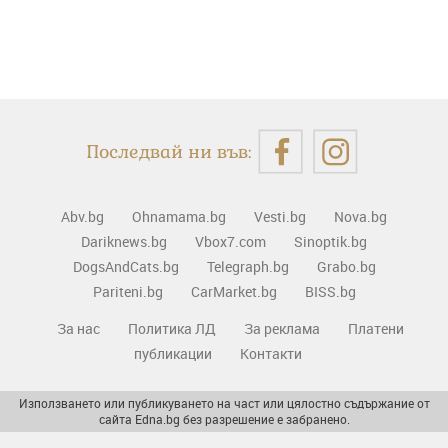
Последвай ни във:
Abv.bg
Ohnamama.bg
Vesti.bg
Nova.bg
Dariknews.bg
Vbox7.com
Sinoptik.bg
DogsAndCats.bg
Telegraph.bg
Grabo.bg
Pariteni.bg
CarMarket.bg
BISS.bg
За нас
Политика ЛД
За реклама
Платени
публикации
Контакти
Използването или публикуването на част или цялостно съдържание от
сайта Edna.bg без разрешение е забранено.