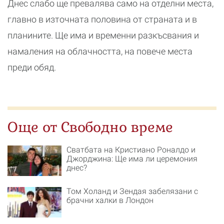
Днес слабо ще превалява само на отделни места,
главно в източната половина от страната и в
планините. Ще има и временни разкъсвания и
намаления на облачността, на повече места
преди обяд.
Още от Свободно време
Сватбата на Кристиано Роналдо и
Джорджина: Ще има ли церемония
днес?
Том Холанд и Зендая забелязани с
брачни халки в Лондон