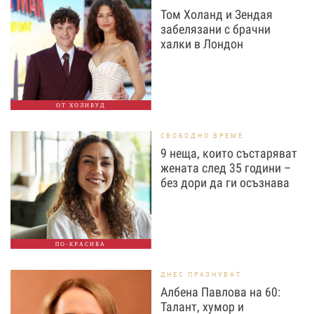
Том Холанд и Зендая
забелязани с брачни
халки в Лондон
ОТ ХОЛИВУД
СВОБОДНО ВРЕМЕ
9 неща, които състаряват
жената след 35 години –
без дори да ги осъзнава
ПО-КРАСИВА
ДНЕС ПРАЗНУВАТ
Албена Павлова на 60:
Талант, хумор и