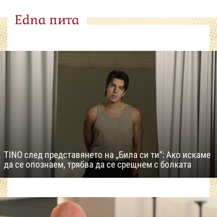
Edna пита
TINO след представянето на „Била си ти“: Ако искаме
да се опознаем, трябва да се срещнем с болката