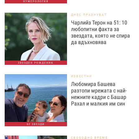
НУМЕРОЛОГИЯ
ДНЕС ПРАЗНУВАТ
Чарлийз Терон на 51: 10
любопитни факта за
звездата, която не спира
да вдъхновява
ЗВЕЗДЕН РОЖДЕНИК
ИЗВЕСТНИ
Любомира Башева
разтопи мрежата с най-
нежните кадри с Башар
Рахал и малкия им син
БГ ЗВЕЗДИ
СВОБОДНО ВРЕМЕ