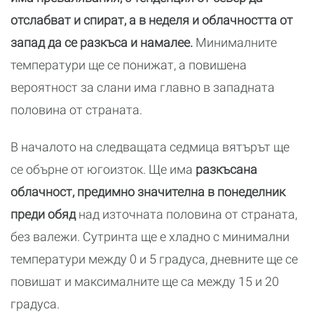
отслабват и спират, а в неделя и облачността от
запад да се разкъса и намалее.
Минималните
температури ще се понижат, а повишена
вероятност за слани има главно в западната
половина от страната.
В началото на следващата седмица вятърът ще
се обърне от югоизток. Ще има
разкъсана
облачност, предимно значителна в понеделник
преди обяд
над източната половина от страната,
без валежи. Сутринта ще е хладно с минимални
температури между 0 и 5 градуса, дневните ще се
повишат и максималните ще са между 15 и 20
градуса.