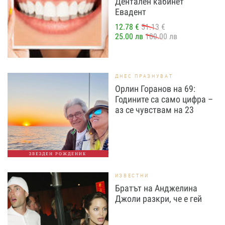
Дентален кабинет
Евадент
12.78 €
51.13 €
25.00 лв
100.00 лв
ДНЕС ПРАЗНУВАТ
Орлин Горанов на 69:
Годините са само цифра –
аз се чувствам на 23
ЗВЕЗДЕН РОЖДЕНИК
ИЗВЕСТНИ
Братът на Анджелина
Джоли разкри, че е гей