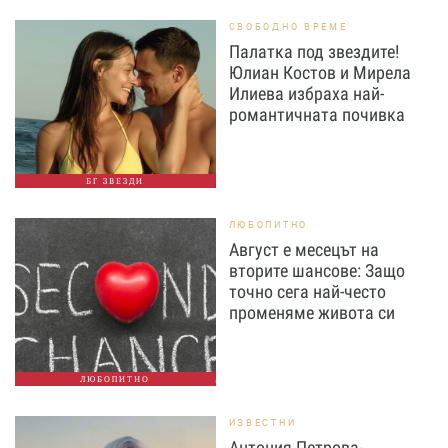
СВОБОДНО ВРЕМЕ
Палатка под звездите!
Юлиан Костов и Мирела
Илиева избраха най-
романтичната почивка
БГ ЗВЕЗДИ
ЛЮБОПИТНО
Август е месецът на
вторите шансове: Защо
точно сега най-често
променяме живота си
ЛЮБОПИТНО
ИЗВЕСТНИ
Антония Петрова-