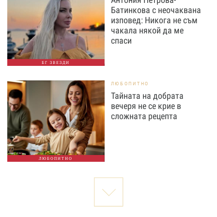
Батинкова с неочаквана
изповед: Никога не съм
чакала някой да ме
спаси
БГ ЗВЕЗДИ
ЛЮБОПИТНО
Тайната на добрата
вечеря не се крие в
сложната рецепта
ЛЮБОПИТНО