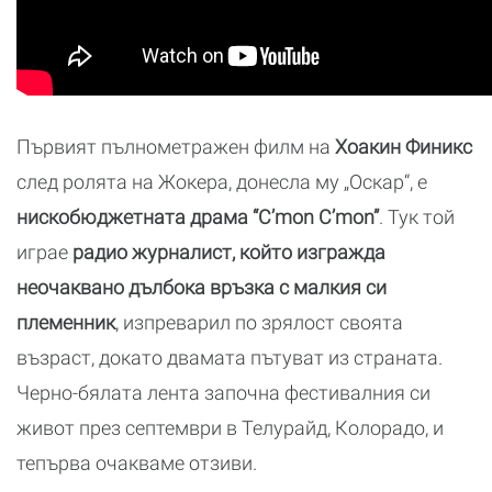
Първият пълнометражен филм на
Хоакин Финикс
след ролята на Жокера, донесла му „Оскар“, е
нискобюджетната драма “C’mon C’mon”
. Тук той
играе
радио журналист, който изгражда
неочаквано дълбока връзка с малкия си
племенник
, изпреварил по зрялост своята
възраст, докато двамата пътуват из страната.
Черно-бялата лента започна фестивалния си
живот през септември в Телурайд, Колорадо, и
тепърва очакваме отзиви.