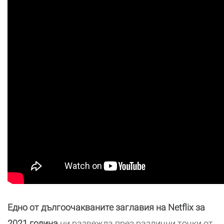
Едно от дългоочакваните заглавия на Netflix за
2021 година
ни развежда през различни точки от