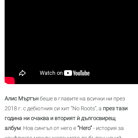
Алис Мъртън
беше в главите на всички ни през
2018 г. с дебютния си хит “No Roots”, а
през тази
година ни очаква и вторият ѝ дългосвирещ
албум
. Нов сингъл от него е
“Hero”
- история за
конфликта между желанието да бъдеш нечий