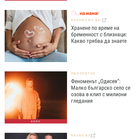
OHNAMAMA.BG
Хранене по време на
бременност с близнаци:
Какво трябва да знаете
ЛЮБОПИТНО
Феноменът „Одисея“:
Малко българско село се
озова в клип с милиони
гледания
КИНО
GRABO.BG