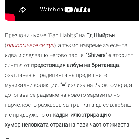
През юни чухме “Bad Habits” на
Ед Шийрън
(
припомнете си тук
), а тъкмо навреме за есента
идва и следващо негово парче.
“Shivers”
е вторият
сингъл от
предстоящия албум на британеца
,
озаглавен в традицията на предишните
музикални колекции.
“=”
излиза на 29 октомври, а
дотогава се радваме на новото заразително
парче, което разказва за тръпката да се влюбиш
и е придружено от
кадри, илюстриращи с
хумор неловката страна на тази част от живота
.