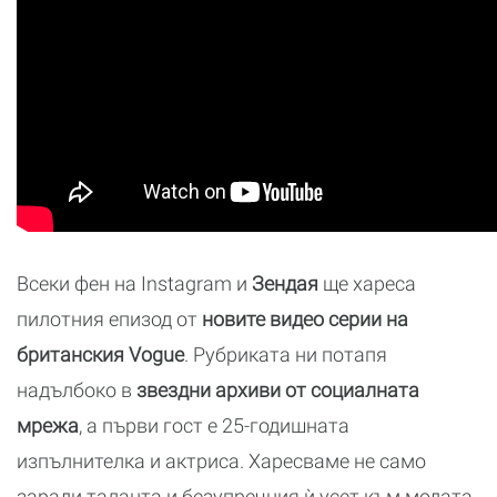
Всеки фен на Instagram и
Зендая
ще хареса
пилотния епизод от
новите видео серии на
британския Vogue
. Рубриката ни потапя
надълбоко в
звездни архиви от социалната
мрежа
, а първи гост е 25-годишната
изпълнителка и актриса. Харесваме не само
заради таланта и безупречния ѝ усет към модата,