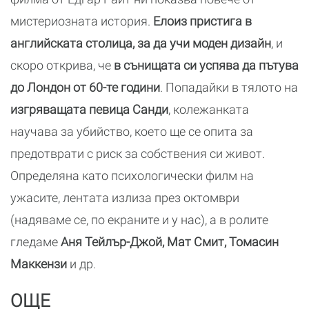
мистериозната история.
Елоиз пристига в
английската столица, за да учи моден дизайн
, и
скоро открива, че
в сънищата си успява да пътува
до Лондон от 60-те години
. Попадайки в тялото на
изгряващата певица Санди
, колежанката
научава за убийство, което ще се опита за
предотврати с риск за собствения си живот.
Определяна като психологически филм на
ужасите, лентата излиза през октомври
(надяваме се, по екраните и у нас), а в ролите
гледаме
Аня Тейлър-Джой, Мат Смит, Томасин
Маккензи
и др.
ОЩЕ