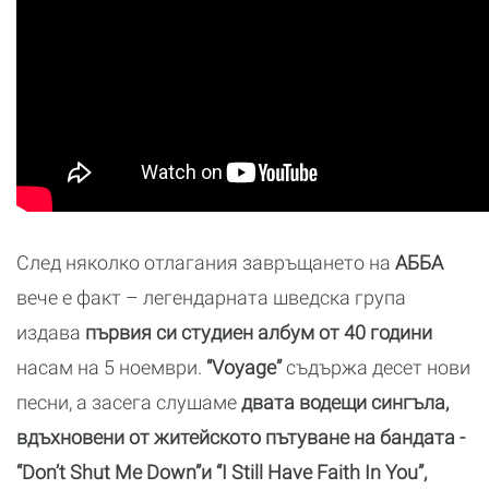
След няколко отлагания завръщането на
AББA
вече е факт – легендарната шведска група
издава
първия си студиен албум от 40 години
насам на 5 ноември.
“Voyage”
съдържа десет нови
песни, а засега слушаме
двата водещи сингъла,
вдъхновени от житейското пътуване на бандата -
“Don’t Shut Me Down”и “I Still Have Faith In You”,