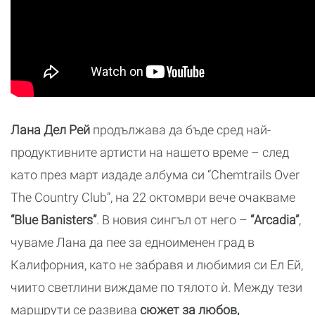
Лана Дел Рей
продължава да бъде сред най-
продуктивните артисти на нашето време – след
като през март издаде албума си “Chemtrails Over
The Country Club”, на 22 октомври вече очакваме
“Blue Banisters”
. В новия сингъл от него –
“Arcadia”
,
чуваме Лана да пее за едноименен град в
Калифорния, като не забравя и любимия си Ел Ей,
чиито светлини виждаме по тялото ѝ. Между тези
маршрути се развива
сюжет за любов,