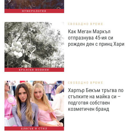
НУМЕРОЛОГИЯ
СВОБОДНО ВРЕМЕ
Как Меган Маркъл
отпразнува 45-ия си
рожден ден с принц Хари
КРАЛСКИ НОВИНИ
СВОБОДНО ВРЕМЕ
Харпър Бекъм тръгва по
стъпките на майка си –
подготвя собствен
козметичен бранд
БЛЯСЪК И СТИЛ