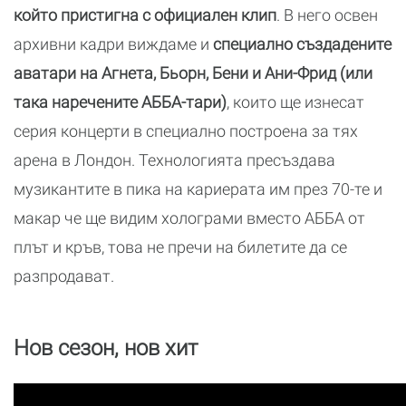
който пристигна с официален клип
. В него освен
архивни кадри виждаме и
специално създадените
аватари на Агнета, Бьорн, Бени и Ани-Фрид (или
така наречените AББA-тари)
, които ще изнесат
серия концерти в специално построена за тях
арена в Лондон. Технологията пресъздава
музикантите в пика на кариерата им през 70-те и
макар че ще видим холограми вместо АББА от
плът и кръв, това не пречи на билетите да се
разпродават.
Нов сезон, нов хит