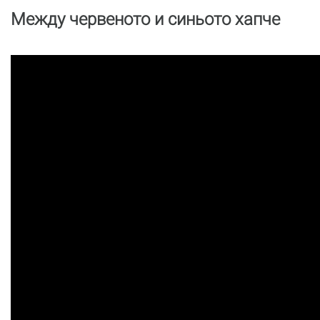
Между червеното и синьото хапче