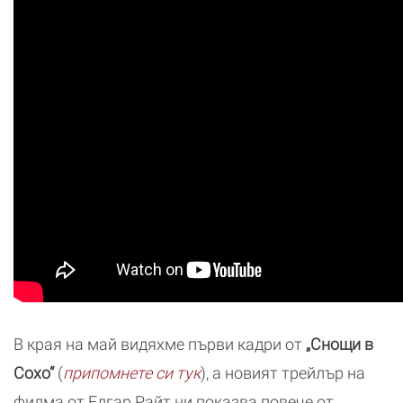
В края на май видяхме първи кадри от
„Снощи в
Сохо“
(
припомнете си тук
), а новият трейлър на
филма от Едгар Райт ни показва повече от