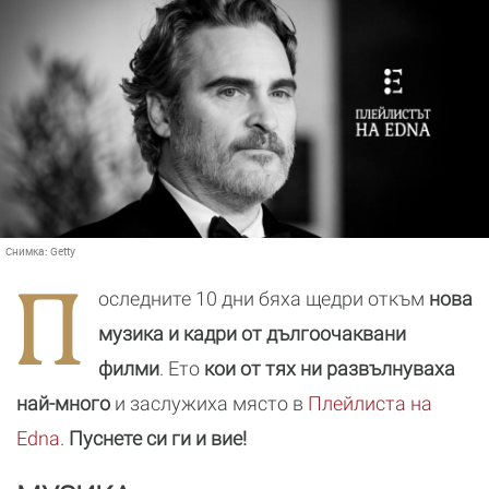
Снимка:
Getty
П
оследните 10 дни бяха щедри откъм
нова
музика и кадри от дългоочаквани
филми
. Ето
кои от тях ни развълнуваха
най-много
и заслужиха място в
Плейлистa на
Edna
.
Пуснете си ги и вие!