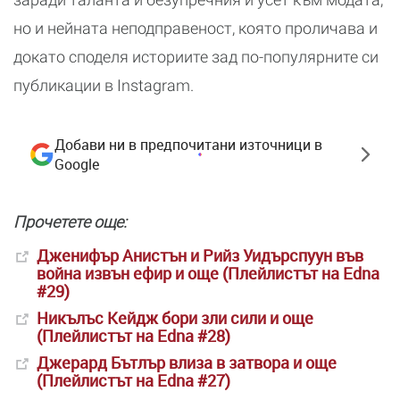
но и нейната неподправеност, която проличава и
докато споделя историите зад по-популярните си
публикации в Instagram.
Добави ни в предпочитани източници в
Google
Прочетете още:
Дженифър Анистън и Рийз Уидърспуун във
война извън ефир и още (Плейлистът на Еdna
#29)
Никълъс Кейдж бори зли сили и още
(Плейлистът на Edna #28)
Джерард Бътлър влиза в затвора и още
(Плейлистът на Edna #27)