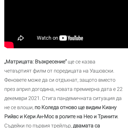
„Матрицата: Възкресение“
ще се казва
четвъртият филм от поредицата на Уашовски.
Феновете може да си отдъхнат, защото вместо
през април догодина, новата премиерна дата е 22
декември 2021. Стига пандемичната ситуация да
не се влоши,
по Коледа отново ще видим Киану
Рийвс и Кери Ан-Мос в ролите на Нео и Тринити
.
Съдейки по първия трейлър,
двамата са