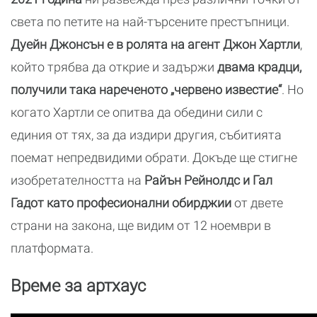
света по петите на най-търсените престъпници.
Дуейн Джонсън е в ролята на агент Джон Хартли
,
който трябва да открие и задържи
двама крадци,
получили така нареченото „червено известие“
. Но
когато Хартли се опитва да обедини сили с
единия от тях, за да издири другия, събитията
поемат непредвидими обрати. Докъде ще стигне
изобретателността на
Райън Рейнолдс и Гал
Гадот като професионални обирджии
от двете
страни на закона, ще видим от 12 ноември в
платформата.
Време за артхаус