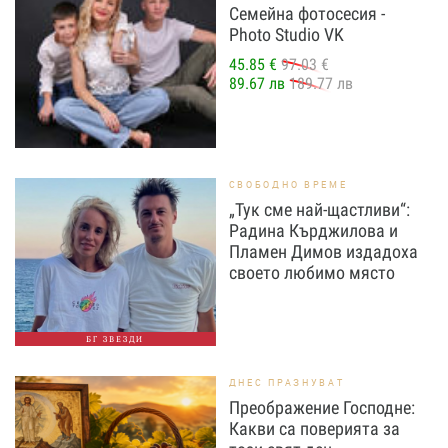
Семейна фотосесия -
Photo Studio VK
45.85 €
97.03 €
89.67 лв
189.77 лв
СВОБОДНО ВРЕМЕ
„Тук сме най-щастливи“:
Радина Кърджилова и
Пламен Димов издадоха
своето любимо място
БГ ЗВЕЗДИ
ДНЕС ПРАЗНУВАТ
Преображение Господне:
Какви са поверията за