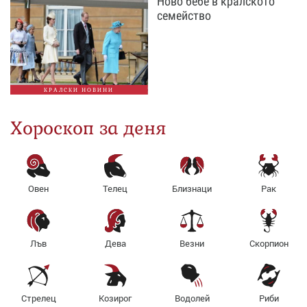
Ново бебе в кралското
семейство
КРАЛСКИ НОВИНИ
Хороскоп за деня
Овен
Телец
Близнаци
Рак
Лъв
Дева
Везни
Скорпион
Стрелец
Козирог
Водолей
Риби