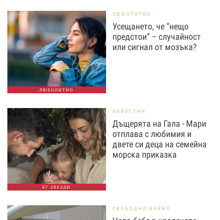
ЛЮБОПИТНО
Усещането, че “нещо
предстои” – случайност
или сигнал от мозъка?
ЛЮБОПИТНО
ИЗВЕСТНИ
Дъщерята на Гала - Мари
отплава с любимия и
двете си деца на семейна
морска приказка
БГ ЗВЕЗДИ
СВОБОДНО ВРЕМЕ