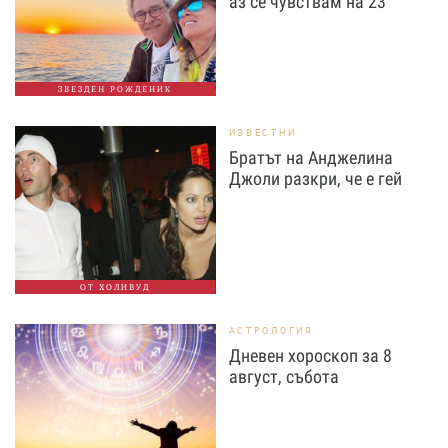
аз се чувствам на 23
ЗВЕЗДЕН РОЖДЕНИК
ИЗВЕСТНИ
Братът на Анджелина
Джоли разкри, че е гей
ОТ ХОЛИВУД
АСТРОЛОГИЯ
Дневен хороскоп за 8
август, събота