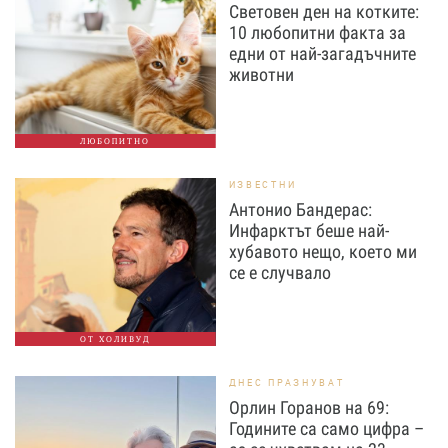
Световен ден на котките:
10 любопитни факта за
едни от най-загадъчните
животни
ЛЮБОПИТНО
ИЗВЕСТНИ
Антонио Бандерас:
Инфарктът беше най-
хубавото нещо, което ми
се е случвало
ОТ ХОЛИВУД
ДНЕС ПРАЗНУВАТ
Орлин Горанов на 69:
Годините са само цифра –