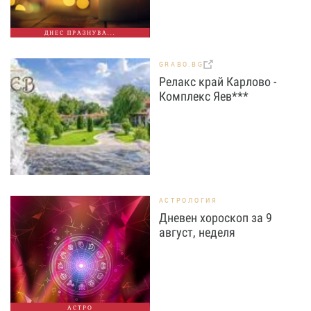
ДНЕС ПРАЗНУВА...
GRABO.BG
Релакс край Карлово -
Комплекс Яев***
АСТРОЛОГИЯ
Дневен хороскоп за 9
август, неделя
АСТРО