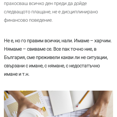
прахосваш всичко ден преди да дойде
следващото плащане, не е дисциплинирано
финансово поведение.
Не е, но го правим всички, нали. Имаме – харчим.
Нямаме – свиваме се. Все пак точно ние, в
България, сме преживели какви ли не ситуации,
свързани с имане, с нямане, с недостатъчно
имане и т.н.