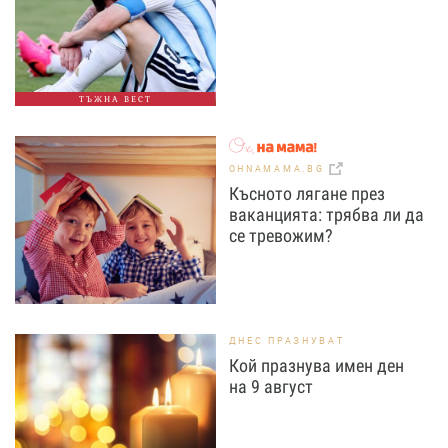
ТЪЖНА ВЕСТ
OHNAMAMA.BG
Късното лягане през
ваканцията: трябва ли да
се тревожим?
ДНЕС ПРАЗНУВАТ
Кой празнува имен ден
на 9 август