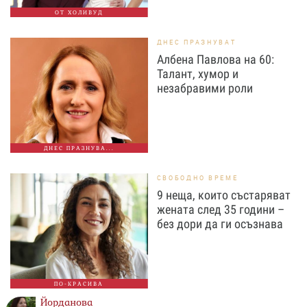
ОТ ХОЛИВУД
ДНЕС ПРАЗНУВАТ
Албена Павлова на 60:
Талант, хумор и
незабравими роли
ДНЕС ПРАЗНУВА...
СВОБОДНО ВРЕМЕ
9 неща, които състаряват
жената след 35 години –
без дори да ги осъзнава
ПО-КРАСИВА
Йорданова