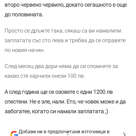
второ червено червило, докато сегашното е още
до половината.
Просто се дръжте така, сякаш са ви намалили
заплатата със сто лева и трябва да се оправяте
по новия начин.
След месец-два дори няма да си спомняте за
какво сте харчили онези 100 лв.
А след година ще се озовете с едни 1200 лв
спестени. Не е зле, нали. Ето, че човек може и да
забогатее, когато си намали заплатата ;)
Добави ни в предпочитани източници в