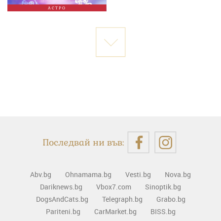
АСТРО
Последвай ни във:
Abv.bg
Ohnamama.bg
Vesti.bg
Nova.bg
Dariknews.bg
Vbox7.com
Sinoptik.bg
DogsAndCats.bg
Telegraph.bg
Grabo.bg
Pariteni.bg
CarMarket.bg
BISS.bg