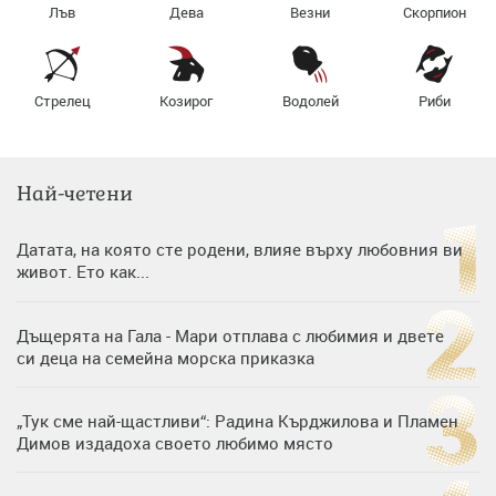
Лъв
Дева
Везни
Скорпион
Стрелец
Козирог
Водолей
Риби
Най-четени
Датата, на която сте родени, влияе върху любовния ви
живот. Ето как...
Дъщерята на Гала - Мари отплава с любимия и двете
си деца на семейна морска приказка
„Тук сме най-щастливи“: Радина Кърджилова и Пламен
Димов издадоха своето любимо място