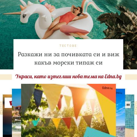
ТЕСТОВЕ
Разкажи ни за почивката си и виж
какъв морски типаж си
Украси, като изтеглиш нова тема на Edna.bg
Оферти
ИЗВЕСТНИ
Любомира Башева