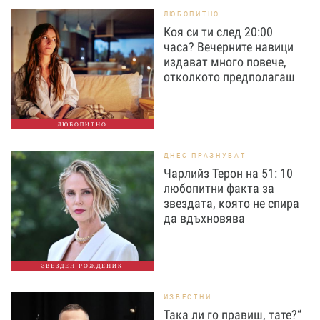
ЛЮБОПИТНО
Коя си ти след 20:00
часа? Вечерните навици
издават много повече,
отколкото предполагаш
ЛЮБОПИТНО
ДНЕС ПРАЗНУВАТ
Чарлийз Терон на 51: 10
любопитни факта за
звездата, която не спира
да вдъхновява
ЗВЕЗДЕН РОЖДЕНИК
ИЗВЕСТНИ
Така ли го правиш, тате?“