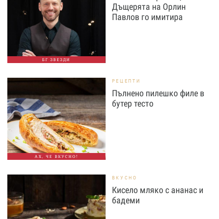
Дъщерята на Орлин
Павлов го имитира
БГ ЗВЕЗДИ
РЕЦЕПТИ
Пълнено пилешко филе в
бутер тесто
АХ, ЧЕ ВКУСНО!
ВКУСНО
Кисело мляко с ананас и
бадеми