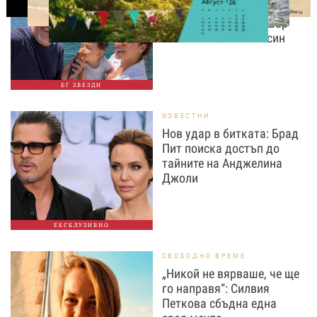
разтопи мрежата с най-
нежните кадри с Башар
Рахал и малкия им син
БГ ЗВЕЗДИ
ИЗВЕСТНИ
Нов удар в битката: Брад
Пит поиска достъп до
тайните на Анджелина
Джоли
ЕКСКЛУЗИВНО
СВОБОДНО ВРЕМЕ
„Никой не вярваше, че ще
го направя“: Силвия
Петкова сбъдна една