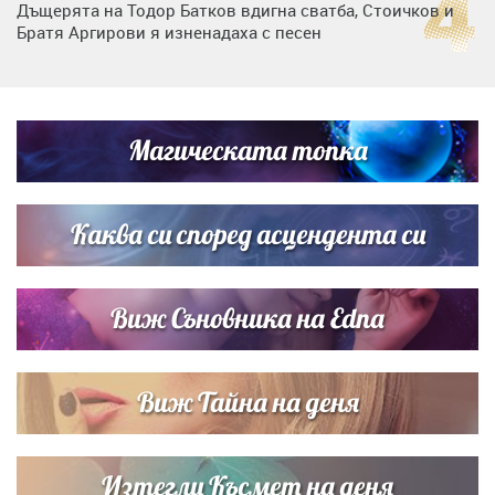
Дъщерята на Тодор Батков вдигна сватба, Стоичков и
Братя Аргирови я изненадаха с песен
Дневен хороскоп за 6 август, четвъртък
Магическата топка
Списъкът е ясен: Джей Ло и Риана във ВИП гостите на
сватбата на Роналдо
Каква си според асцендента си
Виж Съновника на Edna
Виж Тайна на деня
Изтегли Късмет на деня