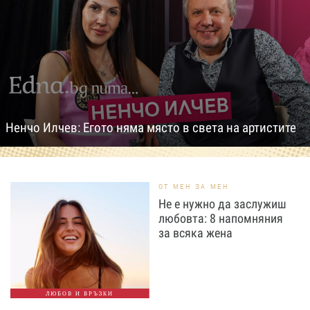
Ненчо Илчев: Егото няма място в света на артистите
ОТ МЕН ЗА МЕН
Не е нужно да заслужиш
любовта: 8 напомняния
за всяка жена
ЛЮБОВ И ВРЪЗКИ