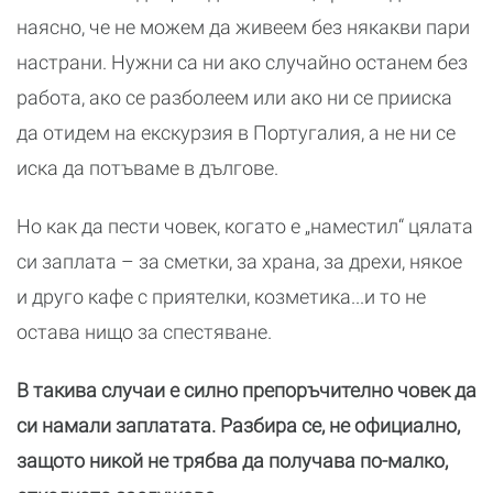
наясно, че не можем да живеем без някакви пари
настрани. Нужни са ни ако случайно останем без
работа, ако се разболеем или ако ни се прииска
да отидем на екскурзия в Португалия, а не ни се
иска да потъваме в дългове.
Но как да пести човек, когато е „наместил“ цялата
си заплата – за сметки, за храна, за дрехи, някое
и друго кафе с приятелки, козметика...и то не
остава нищо за спестяване.
В такива случаи е силно препоръчително човек да
си намали заплатата. Разбира се, не официално,
защото никой не трябва да получава по-малко,