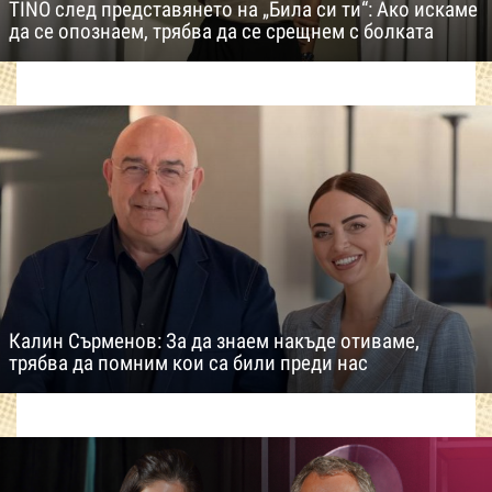
TINO след представянето на „Била си ти“: Ако искаме
да се опознаем, трябва да се срещнем с болката
Калин Сърменов: За да знаем накъде отиваме,
трябва да помним кои са били преди нас