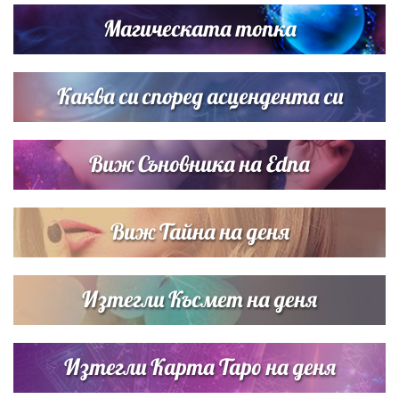
Братя Аргирови я изненадаха с песен
Магическата топка
Любомира Башева разтопи мрежата с най-нежните
кадри с Башар Рахал и малкия им син
Каква си според асцендента си
Виж Съновника на Edna
Виж Тайна на деня
Изтегли Късмет на деня
Изтегли Карта Таро на деня