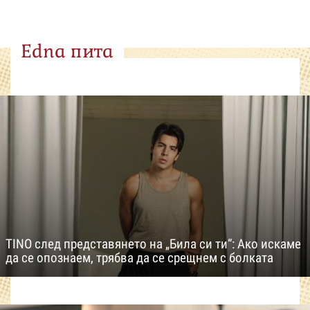
Edna пита
TINO след представянето на „Била си ти“: Ако искаме
да се опознаем, трябва да се срещнем с болката