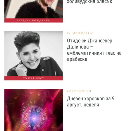
холивудския блясък
ЗВЕЗДЕН РОЖДЕНИК
IN MEMORIAM
Отиде си Джансевер
Далипова –
емблематичният глас на
арабеска
ТЪЖНА ВЕСТ
АСТРОЛОГИЯ
Дневен хороскоп за 9
август, неделя