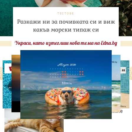
ТЕСТОВЕ
Разкажи ни за почивката си и виж
какъв морски типаж си
Украси, като изтеглиш нова тема на Edna.bg
Оферти
ЛЮБОПИТНО
Световен ден на котките:
10 любопитни факта за
едни от най-загадъчните
животни