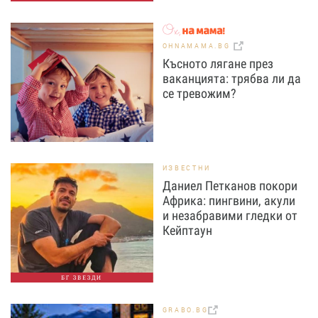
OHNAMAMA.BG
Късното лягане през
ваканцията: трябва ли да
се тревожим?
ИЗВЕСТНИ
Даниел Петканов покори
Африка: пингвини, акули
и незабравими гледки от
Кейптаун
БГ ЗВЕЗДИ
GRABO.BG