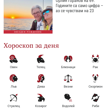
Орлин Горанов на 69:
Годините са само цифра –
аз се чувствам на 23
ЗВЕЗДЕН РОЖДЕНИК
Хороскоп за деня
Овен
Телец
Близнаци
Рак
Лъв
Дева
Везни
Скорпион
Стрелец
Козирог
Водолей
Риби