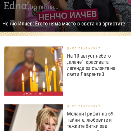
Ненчо Илчев: Егото няма място в света на артистите
ДНЕС ПРАЗНУВАТ
На 10 август небето
„плаче“: красивата
легенда за сълзите на
свети Лаврентий
ЛЮБОПИТНО
ДНЕС ПРАЗНУВАТ
Мелани Грифит на 69:
тайните, любовите и
тежките битки зад