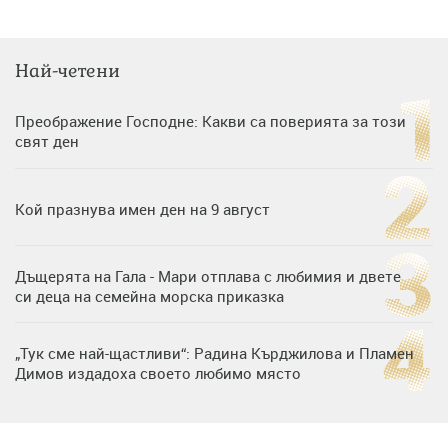
Най-четени
Преображение Господне: Какви са поверията за този
свят ден
Кой празнува имен ден на 9 август
Дъщерята на Гала - Мари отплава с любимия и двете
си деца на семейна морска приказка
„Тук сме най-щастливи“: Радина Кърджилова и Пламен
Димов издадоха своето любимо място
Дъщерята на Тодор Батков вдигна сватба, Стоичков и