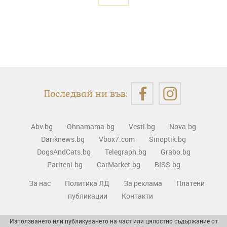
Последвай ни във:
Abv.bg
Ohnamama.bg
Vesti.bg
Nova.bg
Dariknews.bg
Vbox7.com
Sinoptik.bg
DogsAndCats.bg
Telegraph.bg
Grabo.bg
Pariteni.bg
CarMarket.bg
BISS.bg
За нас
Политика ЛД
За реклама
Платени
публикации
Контакти
Използването или публикуването на част или цялостно съдържание от