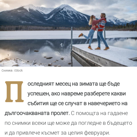
Снимка:
iStock
П
оследният месец на зимата ще бъде
успешен, ако навреме разберете какви
събития ще се случат в навечерието на
дългоочакваната пролет.
С помощта на гадаене
по снимки всеки ще може да погледне в бъдещето
и да привлече късмет за целия февруари.