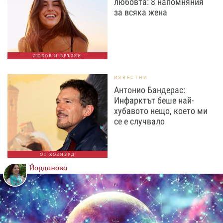
любовта: 8 напомняния
за всяка жена
ЛЮБОВ И ВРЪЗКИ
ИЗВЕСТНИ
Антонио Бандерас:
Инфарктът беше най-
хубавото нещо, което ми
се е случвало
ОТ ХОЛИВУД
Йорданова