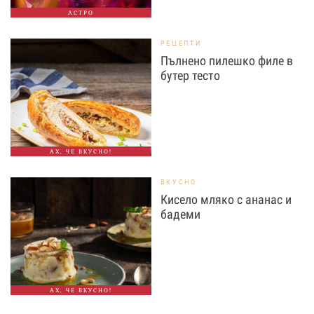
АСТРО
РЕЦЕПТИ
Пълнено пилешко филе в
бутер тесто
АХ, ЧЕ ВКУСНО!
ВКУСНО
Кисело мляко с ананас и
бадеми
АХ, ЧЕ ВКУСНО!