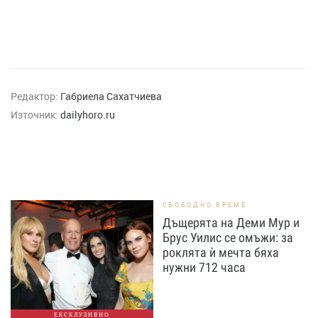
Редактор:
Габриела Сахатчиева
Източник:
dailyhoro.ru
СВОБОДНО ВРЕМЕ
Дъщерята на Деми Мур и
Брус Уилис се омъжи: за
роклята ѝ мечта бяха
нужни 712 часа
ЕКСКЛУЗИВНО