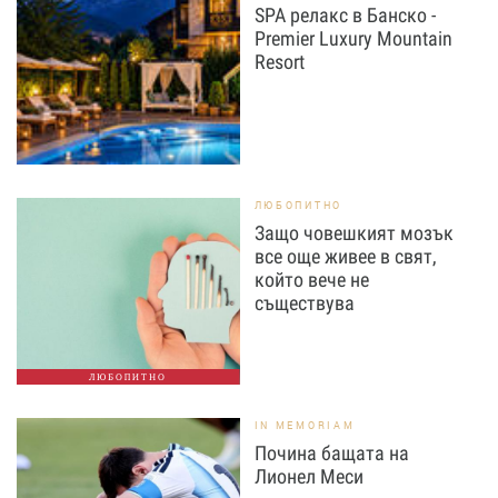
SPA релакс в Банско -
Premier Luxury Mountain
Resort
ЛЮБОПИТНО
Защо човешкият мозък
все още живее в свят,
който вече не
съществува
ЛЮБОПИТНО
IN MEMORIAM
Почина бащата на
Лионел Меси