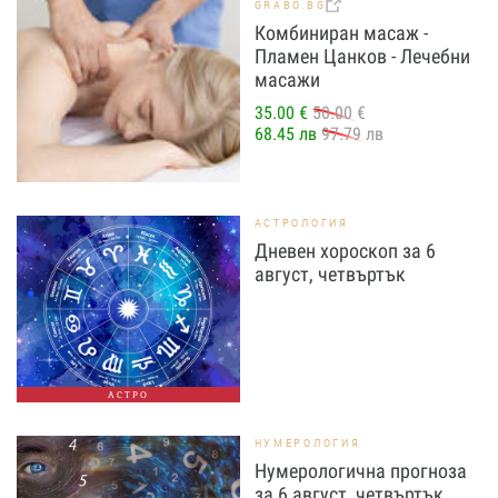
GRABO.BG
Комбиниран масаж -
Пламен Цанков - Лечебни
масажи
35.00 €
50.00 €
68.45 лв
97.79 лв
АСТРОЛОГИЯ
Дневен хороскоп за 6
август, четвъртък
АСТРО
НУМЕРОЛОГИЯ
Нумерологична прогноза
за 6 август, четвъртък