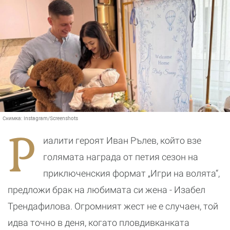
Снимка:
Instagram/Screenshots
Р
иалити героят Иван Рълев, който взе
голямата награда от петия сезон на
приключенския формат „Игри на волята“,
предложи брак на любимата си жена - Изабел
Трендафилова. Огромният жест не е случаен, той
идва точно в деня, когато пловдивканката