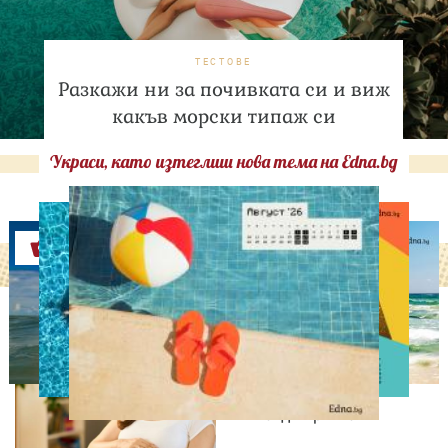
ТЕСТОВЕ
Разкажи ни за почивката си и виж
какъв морски типаж си
Украси, като изтеглиш нова тема на Edna.bg
Оферти
ЛЮБОПИТНО
Историческа промяна:
Жените над 40 години
раждат по-често от
тийнейджърките