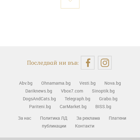
Последвай ни във:
Abv.bg
Ohnamama.bg
Vesti.bg
Nova.bg
Dariknews.bg
Vbox7.com
Sinoptik.bg
DogsAndCats.bg
Telegraph.bg
Grabo.bg
Pariteni.bg
CarMarket.bg
BISS.bg
За нас
Политика ЛД
За реклама
Платени
публикации
Контакти