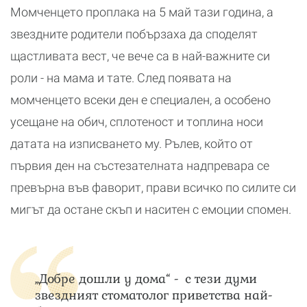
Момченцето проплака на 5 май тази година, а
звездните родители побързаха да споделят
щастливата вест, че вече са в най-важните си
роли - на мама и тате. След появата на
момченцето всеки ден е специален, а особено
усещане на обич, сплотеност и топлина носи
датата на изписването му. Рълев, който от
първия ден на състезателната надпревара се
превърна във фаворит, прави всичко по силите си
мигът да остане скъп и наситен с емоции спомен.
„Добре дошли у дома“ - с тези думи
звездният стоматолог приветства най-