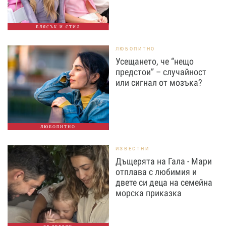
БЛЯСЪК И СТИЛ
ЛЮБОПИТНО
Усещането, че “нещо
предстои” – случайност
или сигнал от мозъка?
ЛЮБОПИТНО
ИЗВЕСТНИ
Дъщерята на Гала - Мари
отплава с любимия и
двете си деца на семейна
морска приказка