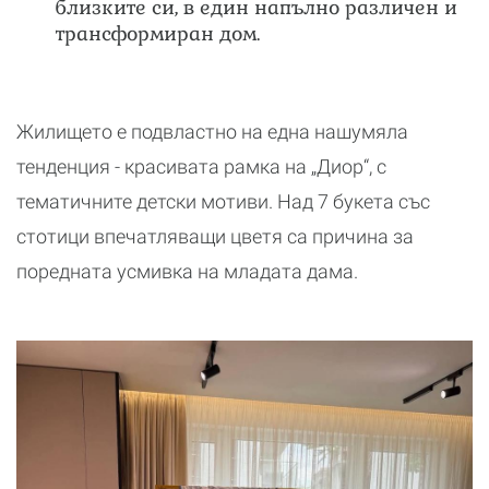
близките си, в един напълно различен и
трансформиран дом.
Жилището е подвластно на една нашумяла
тенденция - красивата рамка на „Диор“, с
тематичните детски мотиви. Над 7 букета със
стотици впечатляващи цветя са причина за
поредната усмивка на младата дама.