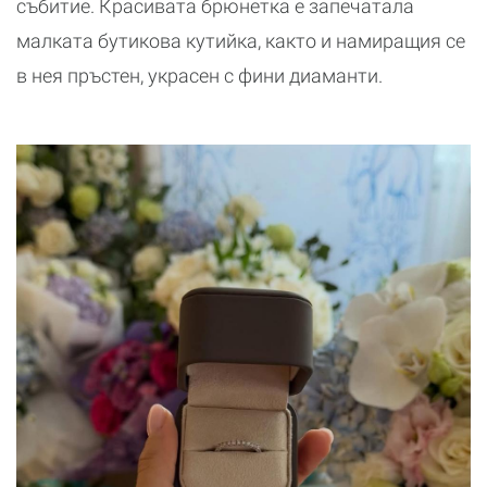
събитие. Красивата брюнетка е запечатала
малката бутикова кутийка, както и намиращия се
в нея пръстен, украсен с фини диаманти.