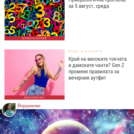
за 5 август, сряда
НУМЕРОЛОГИЯ
МОДА И КРАСОТА
Край на високите токчета
и дамските чанти? Gen Z
променя правилата за
вечерния аутфит
ЛЮБОПИТНО
Йорданова