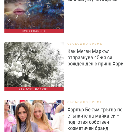
НУМЕРОЛОГИЯ
СВОБОДНО ВРЕМЕ
Как Меган Маркъл
отпразнува 45-ия си
рожден ден с принц Хари
КРАЛСКИ НОВИНИ
СВОБОДНО ВРЕМЕ
Харпър Бекъм тръгва по
стъпките на майка си –
подготвя собствен
козметичен бранд