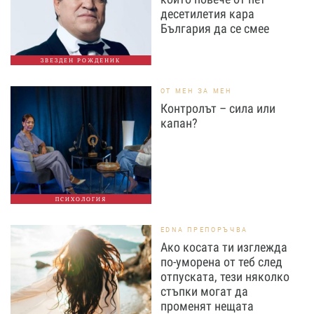
десетилетия кара
България да се смее
ЗВЕЗДЕН РОЖДЕНИК
ОТ МЕН ЗА МЕН
Контролът – сила или
капан?
ПСИХОЛОГИЯ
EDNA ПРЕПОРЪЧВА
Ако косата ти изглежда
по-уморена от теб след
отпуската, тези няколко
стъпки могат да
променят нещата