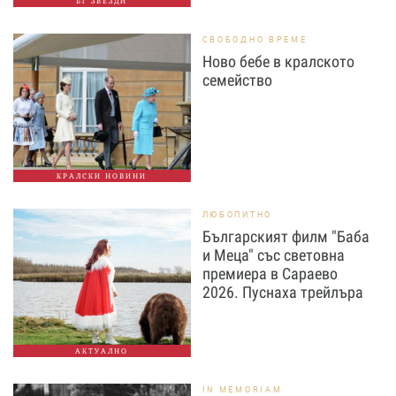
БГ ЗВЕЗДИ
СВОБОДНО ВРЕМЕ
Ново бебе в кралското
семейство
КРАЛСКИ НОВИНИ
ЛЮБОПИТНО
Българският филм "Баба
и Меца" със световна
премиера в Сараево
2026. Пуснаха трейлъра
АКТУАЛНО
IN MEMORIAM