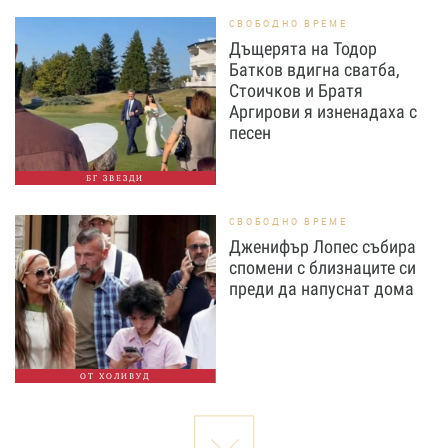
СВОБОДНО ВРЕМЕ
Дъщерята на Тодор
Батков вдигна сватба,
Стоичков и Братя
Аргирови я изненадаха с
песен
БГ ЗВЕЗДИ
СВОБОДНО ВРЕМЕ
Дженифър Лопес събира
спомени с близнаците си
преди да напуснат дома
ОТ ХОЛИВУД