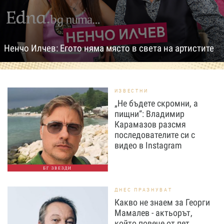
Ненчо Илчев: Егото няма място в света на артистите
ИЗВЕСТНИ
„Не бъдете скромни, а
пищни“: Владимир
Карамазов разсмя
последователите си с
видео в Instagram
БГ ЗВЕЗДИ
ДНЕС ПРАЗНУВАТ
Какво не знаем за Георги
Мамалев - актьорът,
който повече от пет