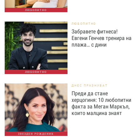
ЛЮБОПИТНО
ЛЮБОПИТНО
Забравете фитнеса!
Евгени Генчев тренира на
плажа… с дини
ЛЮБОПИТНО
ДНЕС ПРАЗНУВАТ
Преди да стане
херцогиня: 10 любопитни
факта за Меган Маркъл,
които малцина знаят
ЗВЕЗДЕН РОЖДЕНИК