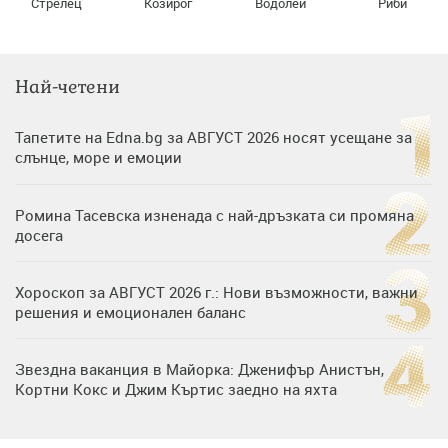
Стрелец
Козирог
Водолей
Риби
Най-четени
Тапетите на Edna.bg за АВГУСТ 2026 носят усещане за
слънце, море и емоции
Ромина Тасевска изненада с най-дръзката си промяна
досега
Хороскоп за АВГУСТ 2026 г.: Нови възможности, важни
решения и емоционален баланс
Звездна ваканция в Майорка: Дженифър Анистън,
Кортни Кокс и Джим Къртис заедно на яхта
Дъщерята на Тодор Батков вдигна сватба, Стоичков и