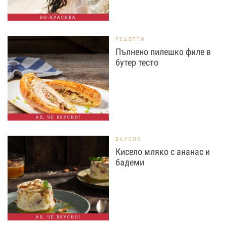
ПО-КРАСИВА
РЕЦЕПТИ
Пълнено пилешко филе в
бутер тесто
АХ, ЧЕ ВКУСНО!
ВКУСНО
Кисело мляко с ананас и
бадеми
АХ, ЧЕ ВКУСНО!