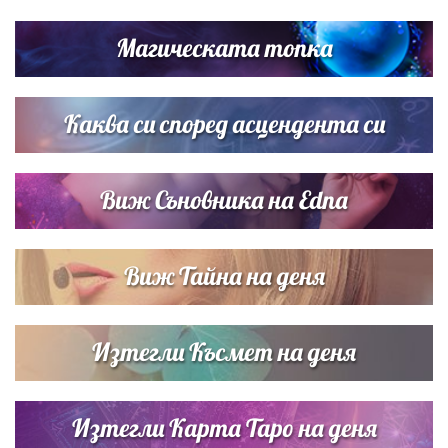
Братя Аргирови я изненадаха с песен
Магическата топка
Дъщерята на Гала - Мари отплава с любимия и двете
си деца на семейна морска приказка
Каква си според асцендента си
Виж Съновника на Edna
Виж Тайна на деня
Изтегли Късмет на деня
Изтегли Карта Таро на деня