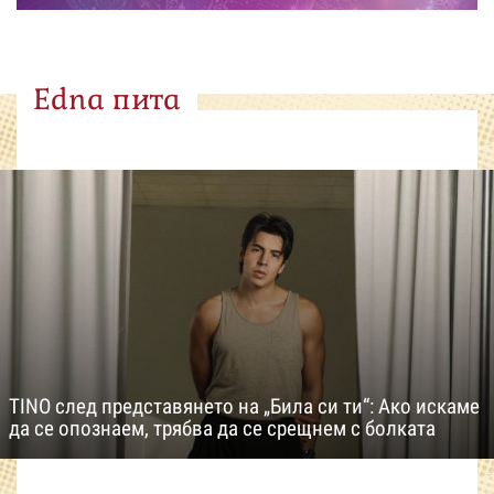
Edna пита
TINO след представянето на „Била си ти“: Ако искаме
да се опознаем, трябва да се срещнем с болката