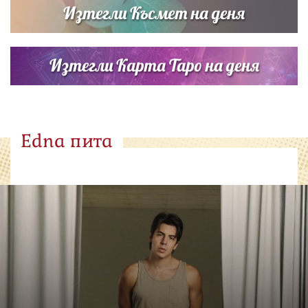
Изтегли Късмет на деня
Изтегли Карта Таро на деня
Edna пита