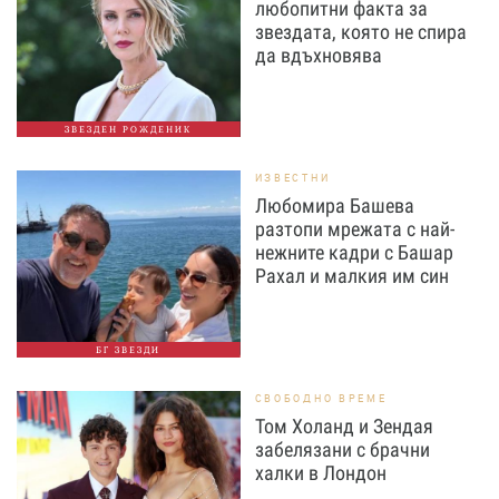
любопитни факта за
звездата, която не спира
да вдъхновява
ЗВЕЗДЕН РОЖДЕНИК
ИЗВЕСТНИ
Любомира Башева
разтопи мрежата с най-
нежните кадри с Башар
Рахал и малкия им син
БГ ЗВЕЗДИ
СВОБОДНО ВРЕМЕ
Том Холанд и Зендая
забелязани с брачни
халки в Лондон