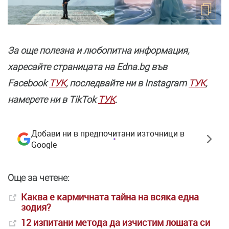
За още полезнa и любопитна информация,
харесайте страницата нa Edna.bg във
Facebook
ТУК
, последвайте ни в Instagram
ТУК
,
намерете ни в TikTok
ТУК
.
Добави ни в предпочитани източници в
Google
Още за четене:
Каква е кармичната тайна на всяка една
зодия?
12 изпитани метода да изчистим лошата си