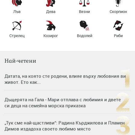
Лъв
Дева
Везни
Скорпион
Стрелец
Козирог
Водолей
Риби
Най-четени
Датата, на която сте родени, влияе върху любовния ви
живот. Ето как...
Дъщерята на Гала - Мари отплава с любимия и двете
си деца на семейна морска приказка
„Тук сме най-щастливи“: Радина Кърджилова и Пламен
Димов издадоха своето любимо място