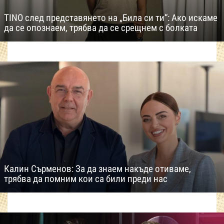
TINO след представянето на „Била си ти“: Ако искаме
да се опознаем, трябва да се срещнем с болката
Калин Сърменов: За да знаем накъде отиваме,
трябва да помним кои са били преди нас