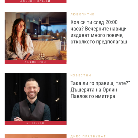
ЛЮБОВ И ВРЪЗКИ
ЛЮБОПИТНО
Коя си ти след 20:00
часа? Вечерните навици
издават много повече,
отколкото предполагаш
ЛЮБОПИТНО
ИЗВЕСТНИ
Така ли го правиш, тате?“
Дъщерята на Орлин
Павлов го имитира
БГ ЗВЕЗДИ
ДНЕС ПРАЗНУВАТ