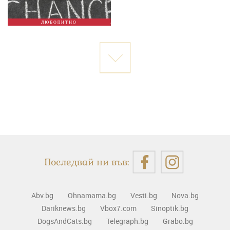
ЛЮБОПИТНО
Последвай ни във:
Abv.bg
Ohnamama.bg
Vesti.bg
Nova.bg
Dariknews.bg
Vbox7.com
Sinoptik.bg
DogsAndCats.bg
Telegraph.bg
Grabo.bg