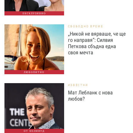
ЕКСКЛУЗИВНО
СВОБОДНО ВРЕМЕ
„Никой не вярваше, че ще
го направя“: Силвия
Петкова сбъдна една
своя мечта
ЛЮБОПИТНО
ИЗВЕСТНИ
Мат Лебланк с нова
любов?
ОТ ХОЛИВУД