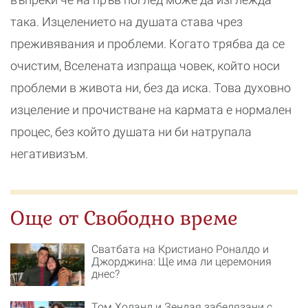
така. Изцелението на душата става чрез
преживявания и проблеми. Когато трябва да се
очистим, Вселената изпраща човек, който носи
проблеми в живота ни, без да иска. Това духовно
изцеление и прочистване на кармата е нормален
процес, без който душата ни би натрупала
негативизъм.
Още от Свободно време
Сватбата на Кристиано Роналдо и
Джорджина: Ще има ли церемония
днес?
Том Холанд и Зендая забелязани с