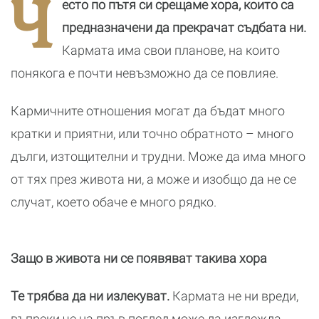
Ч
есто по пътя си срещаме хора, които са
днес?
романтичната
почивка
предназначени да прекрачат съдбата ни.
Кармата има свои планове, на които
понякога е почти невъзможно да се повлияе.
Кармичните отношения могат да бъдат много
кратки и приятни, или точно обратното – много
дълги, изтощителни и трудни. Може да има много
от тях през живота ни, а може и изобщо да не се
случат, което обаче е много рядко.
Защо в живота ни се появяват такива хора
Те трябва да ни излекуват.
Кармата не ни вреди,
въпреки че на пръв поглед може да изглежда