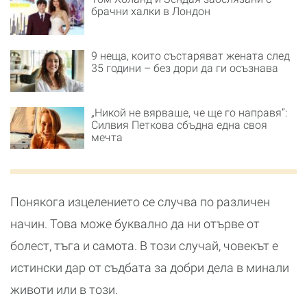
брачни халки в Лондон
9 неща, които състаряват жената след
35 години – без дори да ги осъзнава
„Никой не вярваше, че ще го направя“:
Силвия Петкова сбъдна една своя
мечта
Понякога изцелението се случва по различен
начин. Това може буквално да ни отърве от
болест, тъга и самота. В този случай, човекът е
истински дар от съдбата за добри дела в минали
животи или в този.