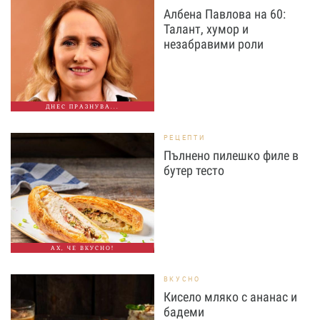
Албена Павлова на 60:
Талант, хумор и
незабравими роли
ДНЕС ПРАЗНУВА...
РЕЦЕПТИ
Пълнено пилешко филе в
бутер тесто
АХ, ЧЕ ВКУСНО!
ВКУСНО
Кисело мляко с ананас и
бадеми