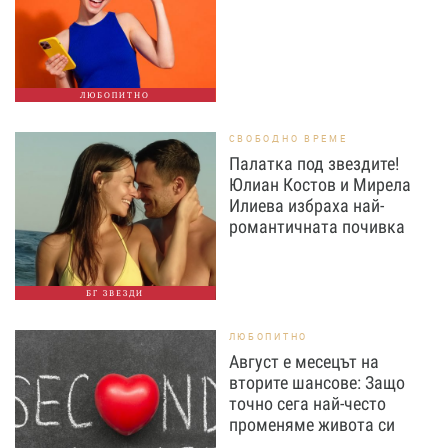
ЛЮБОПИТНО
СВОБОДНО ВРЕМЕ
Палатка под звездите!
Юлиан Костов и Мирела
Илиева избраха най-
романтичната почивка
БГ ЗВЕЗДИ
ЛЮБОПИТНО
Август е месецът на
вторите шансове: Защо
точно сега най-често
променяме живота си