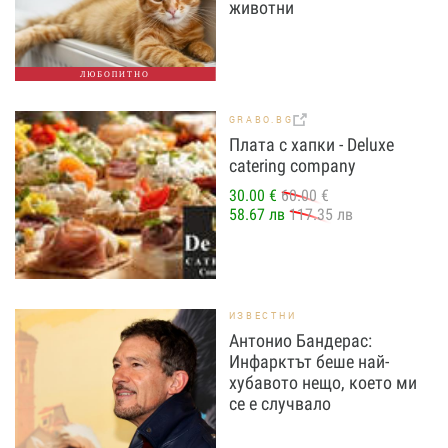
животни
ЛЮБОПИТНО
GRABO.BG
Плата с хапки - Deluxe
catering company
30.00 €
60.00 €
58.67 лв
117.35 лв
ИЗВЕСТНИ
Антонио Бандерас:
Инфарктът беше най-
хубавото нещо, което ми
се е случвало