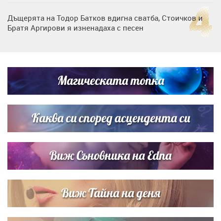
Дъщерята на Тодор Батков вдигна сватба, Стоичков и
Братя Аргирови я изненадаха с песен
Дневен хороскоп за 6 август, четвъртък
Магическата топка
Списъкът е ясен: Джей Ло и Риана във ВИП гостите на
сватбата на Роналдо
Каква си според асцендента си
Виж Съновника на Edna
Виж Тайна на деня