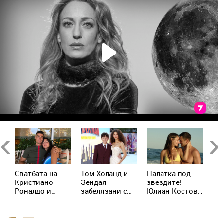
Previous
Ne
Сватбата на
Том Холанд и
Палатка под
К
д
Кристиано
Зендая
звездите!
М
р
Роналдо и
забелязани с
Юлиан Костов
о
Джорджина:
брачни халки в
и Мирела
и
Ще има ли
Лондон
Илиева избраха
д
церемония
най-
Х