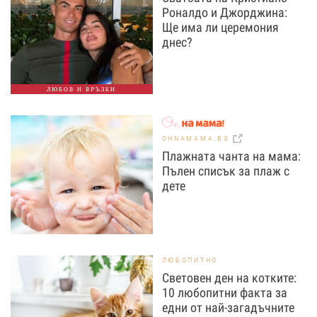
Роналдо и Джорджина:
Ще има ли церемония
днес?
ЛЮБОВ И ВРЪЗКИ
OHNAMAMA.BG
Плажната чанта на мама:
Пълен списък за плаж с
дете
ЛЮБОПИТНО
Световен ден на котките:
10 любопитни факта за
едни от най-загадъчните