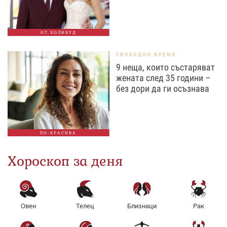
ОТ ХОЛИВУД
СВОБОДНО ВРЕМЕ
9 неща, които състаряват
жената след 35 години –
без дори да ги осъзнава
ПО-КРАСИВА
Хороскоп за деня
Овен
Телец
Близнаци
Рак