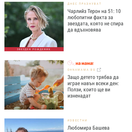
ДНЕС ПРАЗНУВАТ
Чарлийз Терон на 51: 10
любопитни факта за
звездата, която не спира
да вдъхновява
ЗВЕЗДЕН РОЖДЕНИК
OHNAMAMA.BG
Защо детето трябва да
играе навън всеки ден:
Ползи, които ще ви
изненадат
ИЗВЕСТНИ
Любомира Башева