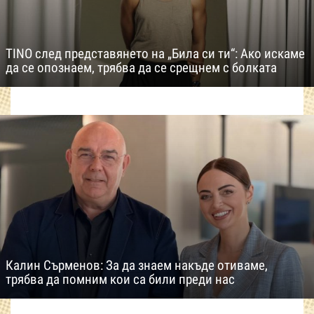
TINO след представянето на „Била си ти“: Ако искаме
да се опознаем, трябва да се срещнем с болката
Калин Сърменов: За да знаем накъде отиваме,
трябва да помним кои са били преди нас