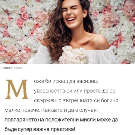
Снимка:
iStock
М
оже би искаш да засилиш
увереността си или просто да се
свържеш с вътрешната си богиня
малко повече. Какъвто и да е случаят,
повтарянето на положителни мисли може да
бъде супер важна практика!