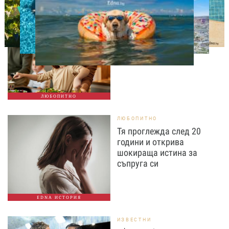
ЛЮБОПИТНО
Тайната на добрата
вечеря не се крие в
сложната рецепта
ЛЮБОПИТНО
ЛЮБОПИТНО
Тя проглежда след 20
години и открива
шокираща истина за
съпруга си
EDNA ИСТОРИЯ
ИЗВЕСТНИ