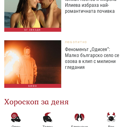
Илиева избраха най-
романтичната почивка
БГ ЗВЕЗДИ
ЛЮБОПИТНО
Феноменът „Одисея“:
Малко българско село се
озова в клип с милиони
гледания
КИНО
Хороскоп за деня
Овен
Телец
Близнаци
Рак