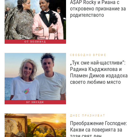
A$AP Rocky и Риана с
откровено признание за
родителството
ОТ ХОЛИВУД
СВОБОДНО ВРЕМЕ
„Тук сме най-щастливи“:
Радина Кърджилова и
Пламен Димов издадоха
своето любимо място
БГ ЗВЕЗДИ
ДНЕС ПРАЗНУВАТ
Преображение Господне:
Какви са поверията за
този свят ден