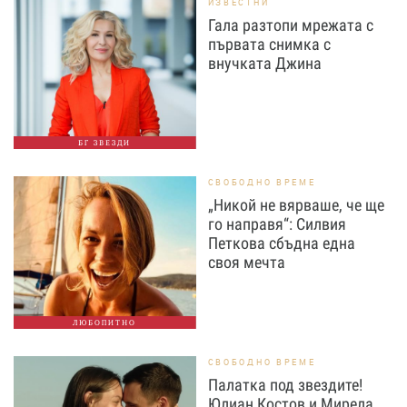
ИЗВЕСТНИ
Гала разтопи мрежата с
първата снимка с
внучката Джина
БГ ЗВЕЗДИ
СВОБОДНО ВРЕМЕ
„Никой не вярваше, че ще
го направя“: Силвия
Петкова сбъдна една
своя мечта
ЛЮБОПИТНО
СВОБОДНО ВРЕМЕ
Палатка под звездите!
Юлиан Костов и Мирела