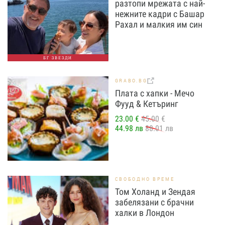
разтопи мрежата с най-
нежните кадри с Башар
Рахал и малкия им син
БГ ЗВЕЗДИ
GRABO.BG
Плата с хапки - Мечо
Фууд & Кетъринг
23.00 €
45.00 €
44.98 лв
88.01 лв
СВОБОДНО ВРЕМЕ
Том Холанд и Зендая
забелязани с брачни
халки в Лондон