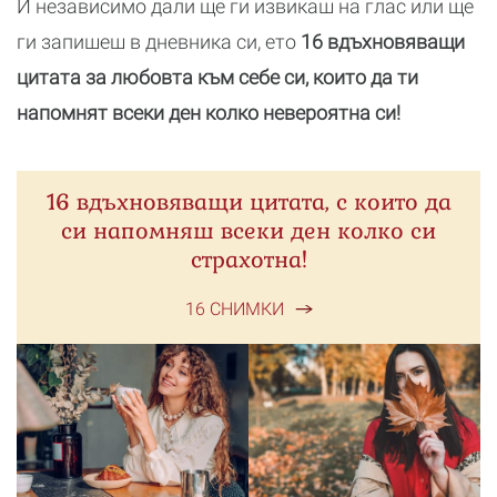
И независимо дали ще ги извикаш на глас или ще
ги запишеш в дневника си, ето
16 вдъхновяващи
цитата за любовта към себе си, които да ти
напомнят всеки ден колко невероятна си!
16 вдъхновяващи цитата, с които да
си напомняш всеки ден колко си
страхотна!
16 СНИМКИ