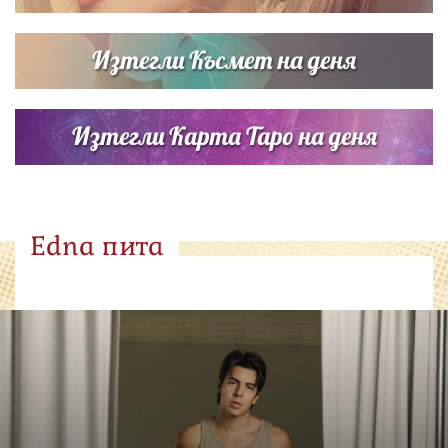
Изтегли Късмет на деня
Изтегли Карта Таро на деня
Edna пита