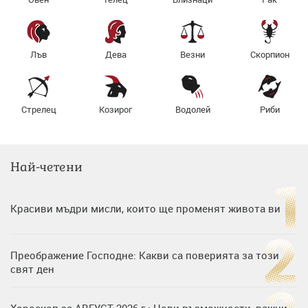
Лъв
Дева
Везни
Скорпион
Стрелец
Козирог
Водолей
Риби
Най-четени
Красиви мъдри мисли, които ще променят живота ви
Преображение Господне: Какви са поверията за този
свят ден
Хороскоп за АВГУСТ 2026 г.: Нови възможности, важни