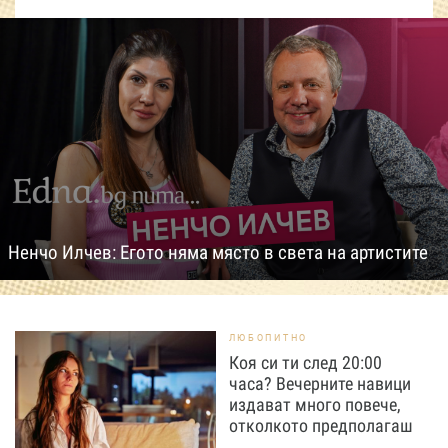
Ненчо Илчев: Егото няма място в света на артистите
ЛЮБОПИТНО
Коя си ти след 20:00
часа? Вечерните навици
издават много повече,
отколкото предполагаш