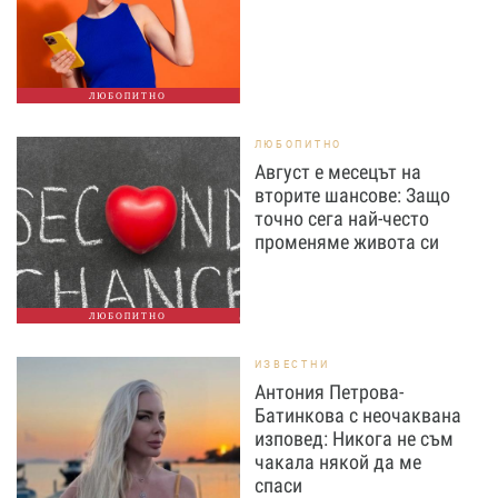
ЛЮБОПИТНО
ЛЮБОПИТНО
Август е месецът на
вторите шансове: Защо
точно сега най-често
променяме живота си
ЛЮБОПИТНО
ИЗВЕСТНИ
Антония Петрова-
Батинкова с неочаквана
изповед: Никога не съм
чакала някой да ме
спаси