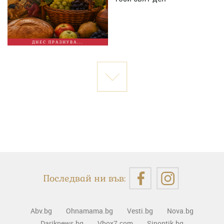
ДНЕС ПРАЗНУВА...
Последвай ни във:
Abv.bg
Ohnamama.bg
Vesti.bg
Nova.bg
Dariknews.bg
Vbox7.com
Sinoptik.bg