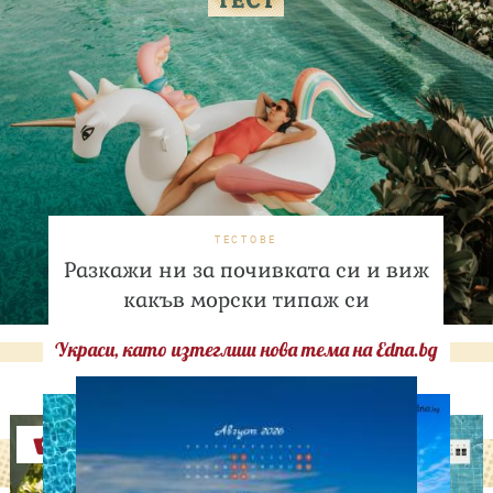
ТЕСТОВЕ
Разкажи ни за почивката си и виж
какъв морски типаж си
Украси, като изтеглиш нова тема на Edna.bg
Оферти