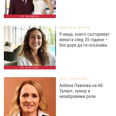
ОТ ХОЛИВУД
СВОБОДНО ВРЕМЕ
9 неща, които състаряват
жената след 35 години –
без дори да ги осъзнава
ПО-КРАСИВА
ДНЕС ПРАЗНУВАТ
Албена Павлова на 60:
Талант, хумор и
незабравими роли