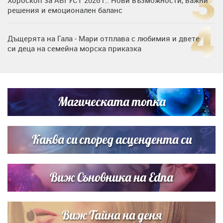
решения и емоционален баланс
Дъщерята на Гала - Мари отплава с любимия и двете
си деца на семейна морска приказка
„Тук сме най-щастливи“: Радина Кърджилова и Пламен
Димов издадоха своето любимо място
Магическата топка
Дъщерята на Тодор Батков вдигна сватба, Стоичков и
Братя Аргирови я изненадаха с песен
Каква си според асцендента си
Виж Съновника на Edna
Виж Тайна на деня