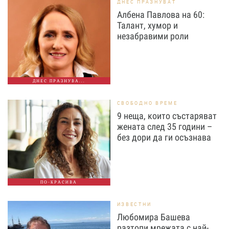
ДНЕС ПРАЗНУВАТ
Албена Павлова на 60:
Талант, хумор и
незабравими роли
ДНЕС ПРАЗНУВА...
СВОБОДНО ВРЕМЕ
9 неща, които състаряват
жената след 35 години –
без дори да ги осъзнава
ПО-КРАСИВА
ИЗВЕСТНИ
Любомира Башева
разтопи мрежата с най-