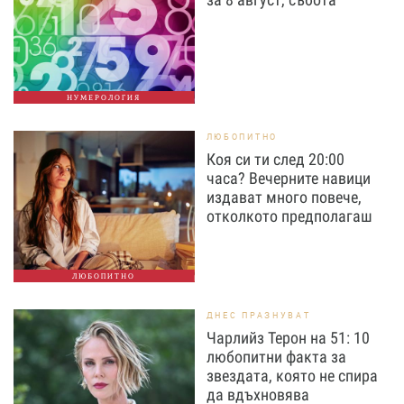
НУМЕРОЛОГИЯ
ЛЮБОПИТНО
Коя си ти след 20:00
часа? Вечерните навици
издават много повече,
отколкото предполагаш
ЛЮБОПИТНО
ДНЕС ПРАЗНУВАТ
Чарлийз Терон на 51: 10
любопитни факта за
звездата, която не спира
да вдъхновява