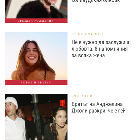
ЗВЕЗДЕН РОЖДЕНИК
ОТ МЕН ЗА МЕН
Не е нужно да заслужиш
любовта: 8 напомняния
за всяка жена
ЛЮБОВ И ВРЪЗКИ
ИЗВЕСТНИ
Братът на Анджелина
Джоли разкри, че е гей