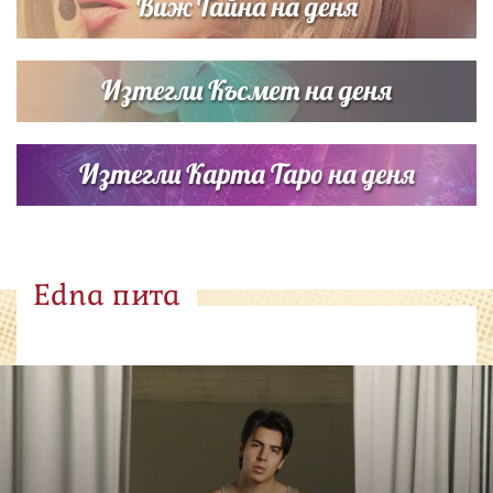
Виж Тайна на деня
Изтегли Късмет на деня
Изтегли Карта Таро на деня
Edna пита