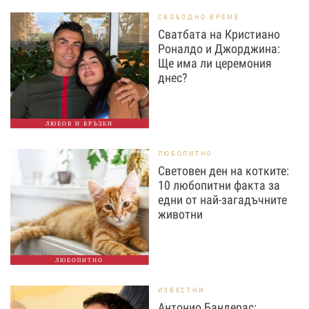
СВОБОДНО ВРЕМЕ
Сватбата на Кристиано
Роналдо и Джорджина:
Ще има ли церемония
днес?
ЛЮБОВ И ВРЪЗКИ
ЛЮБОПИТНО
Световен ден на котките:
10 любопитни факта за
едни от най-загадъчните
животни
ЛЮБОПИТНО
ИЗВЕСТНИ
Антонио Бандерас: