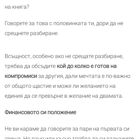
на книга?
Говорете за това с половинката ти, дори да не
срещнете разбиране.
Всъщност, особено ако не срещате разбиране,
трябва да обсъдите
кой до колко е готов на
компромиси
за другия, дали мечтата е по-важно
от общото щастие и може ли желанието на
единия да се превърне в желание на двамата.
Финансовото си положение
Не ви караме да говорите за пари на първата си
среща. Но рано или късно трябва да си разкажете