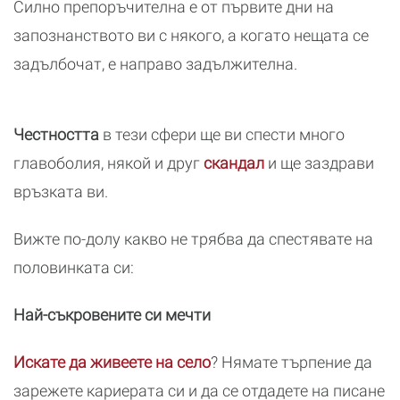
Силно препоръчителна е от първите дни на
запознанството ви с някого, а когато нещата се
задълбочат, е направо задължителна.
Честността
в тези сфери ще ви спести много
главоболия, някой и друг
скандал
и ще заздрави
връзката ви.
Вижте по-долу какво не трябва да спестявате на
половинката си:
Най-съкровените си мечти
Искате да живеете на село
? Нямате търпение да
зарежете кариерата си и да се отдадете на писане