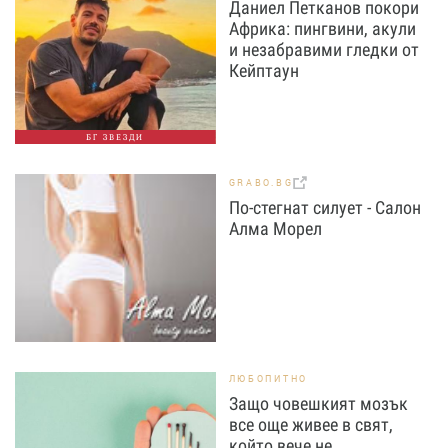
Даниел Петканов покори
Африка: пингвини, акули
и незабравими гледки от
Кейптаун
БГ ЗВЕЗДИ
GRABO.BG
По-стегнат силует - Салон
Алма Морел
ЛЮБОПИТНО
Защо човешкият мозък
все още живее в свят,
който вече не