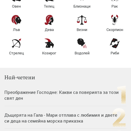
Овен
Телец
Близнаци
Рак
Лъв
Дева
Везни
Скорпион
Стрелец
Козирог
Водолей
Риби
Най-четени
Преображение Господне: Какви са поверията за този
свят ден
Дъщерята на Гала - Мари отплава с любимия и двете
си деца на семейна морска приказка