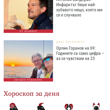
Инфарктът беше най-
хубавото нещо, което ми
се е случвало
ОТ ХОЛИВУД
ДНЕС ПРАЗНУВАТ
Орлин Горанов на 69:
Годините са само цифра –
аз се чувствам на 23
ЗВЕЗДЕН РОЖДЕНИК
Хороскоп за деня