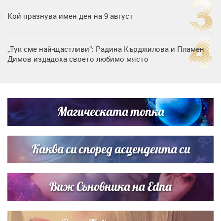
Кой празнува имен ден на 9 август
„Тук сме най-щастливи“: Радина Кърджилова и Пламен
Димов издадоха своето любимо място
Дъщерята на Тодор Батков вдигна сватба, Стоичков и
Братя Аргирови я изненадаха с песен
Магическата топка
Дневен хороскоп за 6 август, четвъртък
Каква си според асцендента си
Виж Съновника на Edna