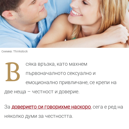
Снимка:
Thinkstock
В
сяка връзка, като махнем
първоначалното сексуално и
емоционално привличане, се крепи на
две неща – честност и доверие.
За
доверието си говорихме наскоро
, сега е ред на
няколко думи за честността.