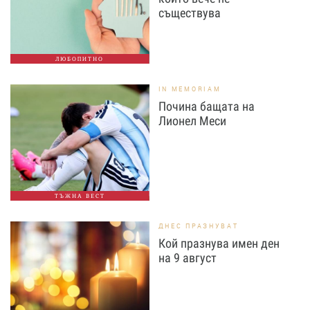
съществува
ЛЮБОПИТНО
IN MEMORIAM
Почина бащата на
Лионел Меси
ТЪЖНА ВЕСТ
ДНЕС ПРАЗНУВАТ
Кой празнува имен ден
на 9 август