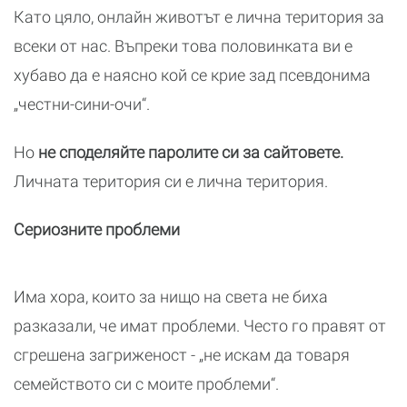
Като цяло, онлайн животът е лична територия за
всеки от нас. Въпреки това половинката ви е
хубаво да е наясно кой се крие зад псевдонима
„честни-сини-очи“.
Но
не споделяйте паролите си за сайтовете.
Личната територия си е лична територия.
Сериозните проблеми
Има хора, които за нищо на света не биха
разказали, че имат проблеми. Често го правят от
сгрешена загриженост - „не искам да товаря
семейството си с моите проблеми“.