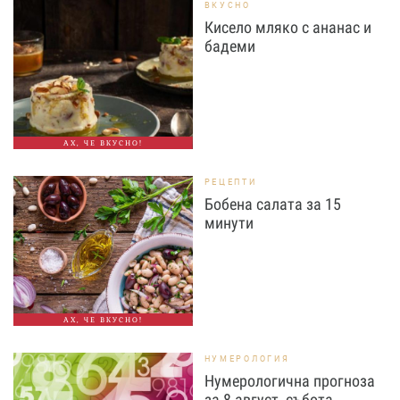
ВКУСНО
Кисело мляко с ананас и
бадеми
АХ, ЧЕ ВКУСНО!
РЕЦЕПТИ
Бобена салата за 15
минути
АХ, ЧЕ ВКУСНО!
НУМЕРОЛОГИЯ
Нумерологична прогноза
за 8 август, събота