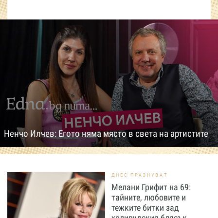
Ненчо Илчев: Егото няма място в света на артистите
ДНЕС ПРАЗНУВАТ
Мелани Грифит на 69:
тайните, любовите и
тежките битки зад
холивудския блясък