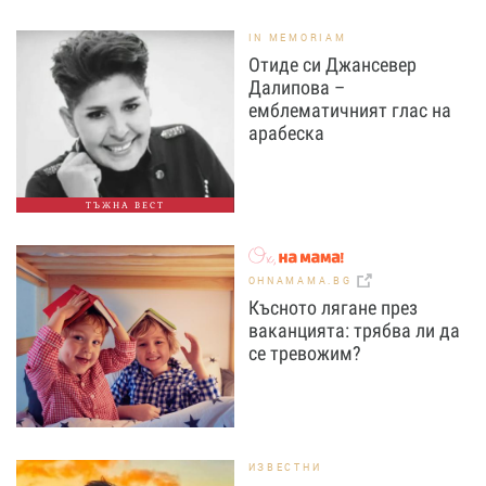
IN MEMORIAM
Отиде си Джансевер
Далипова –
емблематичният глас на
арабеска
ТЪЖНА ВЕСТ
OHNAMAMA.BG
Късното лягане през
ваканцията: трябва ли да
се тревожим?
ИЗВЕСТНИ