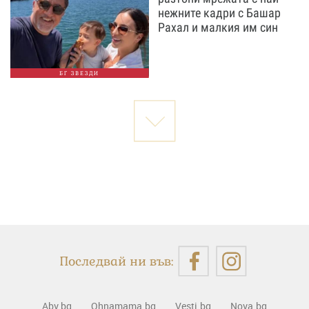
нежните кадри с Башар
Рахал и малкия им син
БГ ЗВЕЗДИ
Последвай ни във:
Abv.bg
Ohnamama.bg
Vesti.bg
Nova.bg