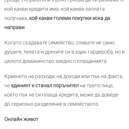
кой какви кредити има, кой каква заплата
получава,
кой какви големи покупки иска да
направи
.
Когато създавате семейство, сливате не само
душите, телата и дрехите си в един гардероба, но и
цялото домакинство заедно с плащанията.
Криенето на разходи, на доходи или пък на факта,
че
единият е станал поръчител
на трето лице,
което пък не си плаща кредита, може да доведе
до сериозно разделение в семейството.
Онлайн живот