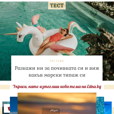
ТЕСТОВЕ
Разкажи ни за почивката си и виж
какъв морски типаж си
Украси, като изтеглиш нова тема на Edna.bg
Оферти