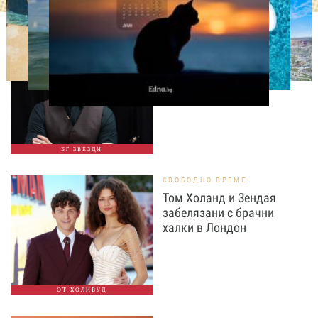
ИЗВЕСТНИ
Така ли го правиш, тате?“
Дъщерята на Орлин
Павлов го имитира
БГ ЗВЕЗДИ
СВОБОДНО ВРЕМЕ
Том Холанд и Зендая
забелязани с брачни
халки в Лондон
ОТ ХОЛИВУД