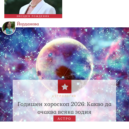
ЗВЕЗДЕН РОЖДЕНИК
Йорданова
АСТРОЛОГИЯ
Годишен хороскоп 2026: Какво да
очаква всяка зодия
АСТРО