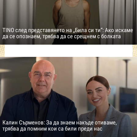
TINO след представянето на „Била си ти“: Ако искаме
да се опознаем, трябва да се срещнем с болката
Калин Сърменов: За да знаем накъде отиваме,
трябва да помним кои са били преди нас