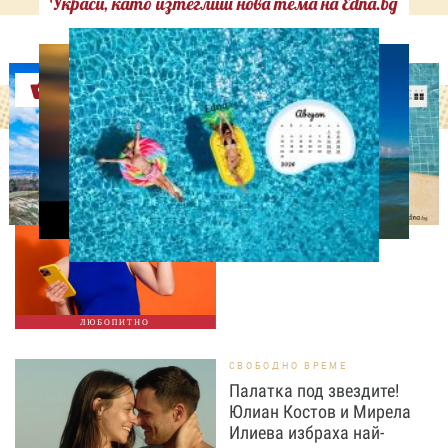
Украси, като изтеглиш нова тема на Edna.bg
Оферти
ЛЮБОПИТНО
ТЕСТ: Какво издава
телефонът ти за теб?
ЛЮБОПИТНО
СВОБОДНО ВРЕМЕ
Палатка под звездите!
Юлиан Костов и Мирела
Илиева избраха най-