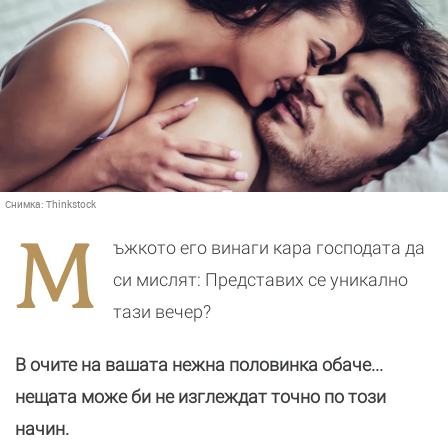
Снимка:
Thinkstock
М
ъжкото его винаги кара господата да
си мислят: Представих се уникално
тази вечер?
В очите на вашата нежна половинка обаче...
нещата може би не изглеждат точно по този
начин.