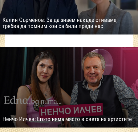
Калин Сърменов: За да знаем накъде отиваме,
трябва да помним кои са били преди нас
Ненчо Илчев: Егото няма място в света на артистите