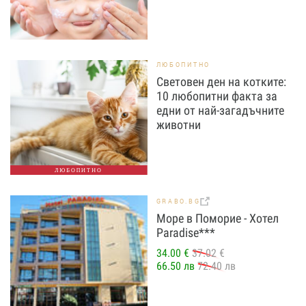
ЛЮБОПИТНО
Световен ден на котките:
10 любопитни факта за
едни от най-загадъчните
животни
ЛЮБОПИТНО
GRABO.BG
Море в Поморие - Хотел
Paradise***
34.00 €
37.02 €
66.50 лв
72.40 лв