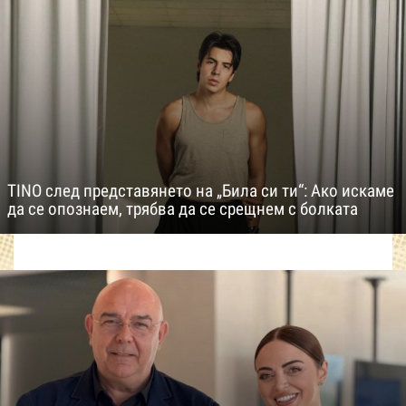
TINO след представянето на „Била си ти“: Ако искаме
да се опознаем, трябва да се срещнем с болката