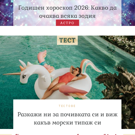
Годишен хороскоп 2026: Какво да
очаква всяка зодия
АСТРО
ТЕСТОВЕ
Разкажи ни за почивката си и виж
какъв морски типаж си