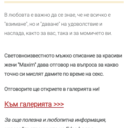
В любовта е важно да се знае, че не всичко е
"взимане", но и "даване" на удоволствие и
наслада, както за вас, така и за момичето ви.
Световноизвестното мъжко списание за красиви
жени "Maxim" дава отговор на въпроса за какво
точно си мислят дамите по време на секс.
Отговорите ще откриете в галерията ни!
Към галерията >>>
За още полезнa и любопитна информация,