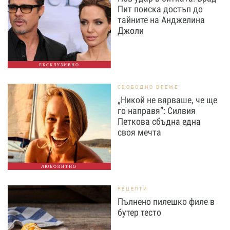
Пит поиска достъп до
тайните на Анджелина
Джоли
ЕКСКЛУЗИВНО
СВОБОДНО ВРЕМЕ
„Никой не вярваше, че ще
го направя“: Силвия
Петкова сбъдна една
своя мечта
ЛЮБОПИТНО
РЕЦЕПТИ
Пълнено пилешко филе в
бутер тесто