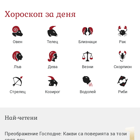
Хороскоп за деня
Овен
Телец
Близнаци
Рак
Лъв
Дева
Везни
Скорпион
Стрелец
Козирог
Водолей
Риби
Най-четени
Преображение Господне: Какви са поверията за този
свят ден