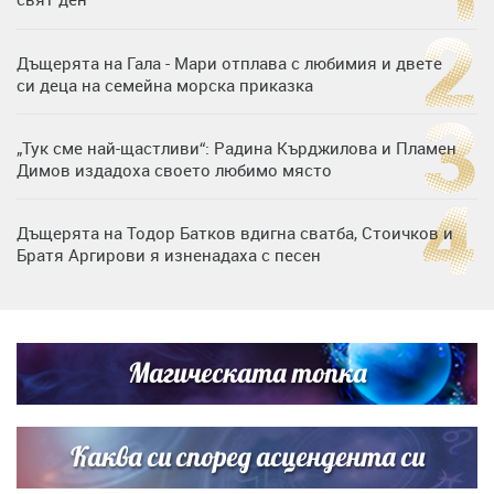
Дъщерята на Гала - Мари отплава с любимия и двете
си деца на семейна морска приказка
„Тук сме най-щастливи“: Радина Кърджилова и Пламен
Димов издадоха своето любимо място
Дъщерята на Тодор Батков вдигна сватба, Стоичков и
Братя Аргирови я изненадаха с песен
Дневен хороскоп за 6 август, четвъртък
Магическата топка
Списъкът е ясен: Джей Ло и Риана във ВИП гостите на
сватбата на Роналдо
Каква си според асцендента си