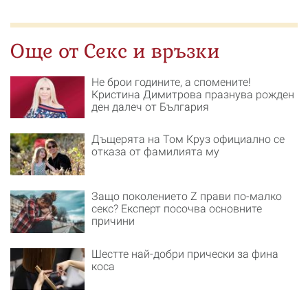
Още от Секс и връзки
Не брои годините, а спомените!
Кристина Димитрова празнува рожден
ден далеч от България
Дъщерята на Том Круз официално се
отказа от фамилията му
Защо поколението Z прави по-малко
секс? Експерт посочва основните
причини
Шестте най-добри прически за фина
коса