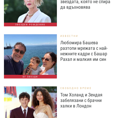
звездата, която не спира
да вдъхновява
ЗВЕЗДЕН РОЖДЕНИК
ИЗВЕСТНИ
Любомира Башева
разтопи мрежата с най-
нежните кадри с Башар
Рахал и малкия им син
БГ ЗВЕЗДИ
СВОБОДНО ВРЕМЕ
Том Холанд и Зендая
забелязани с брачни
халки в Лондон