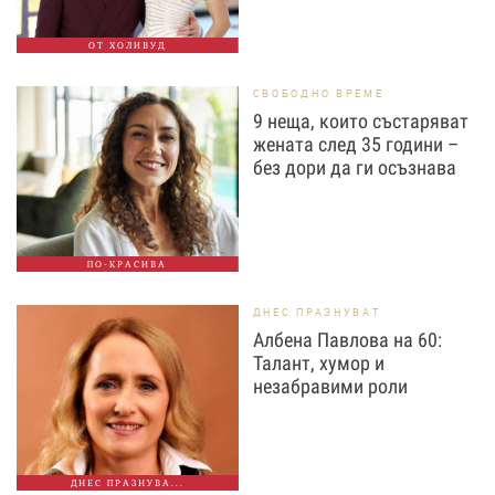
ОТ ХОЛИВУД
СВОБОДНО ВРЕМЕ
9 неща, които състаряват
жената след 35 години –
без дори да ги осъзнава
ПО-КРАСИВА
ДНЕС ПРАЗНУВАТ
Албена Павлова на 60:
Талант, хумор и
незабравими роли
ДНЕС ПРАЗНУВА...