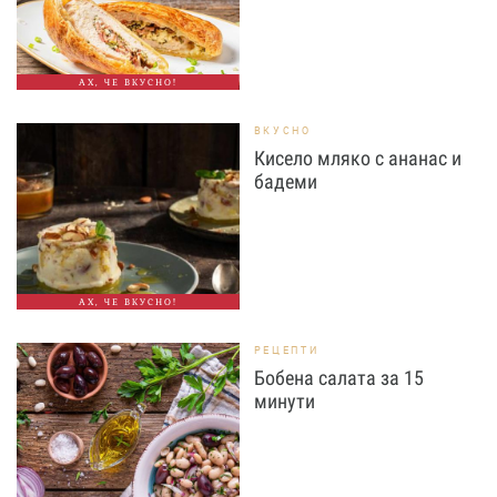
АХ, ЧЕ ВКУСНО!
ВКУСНО
Кисело мляко с ананас и
бадеми
АХ, ЧЕ ВКУСНО!
РЕЦЕПТИ
Бобена салата за 15
минути