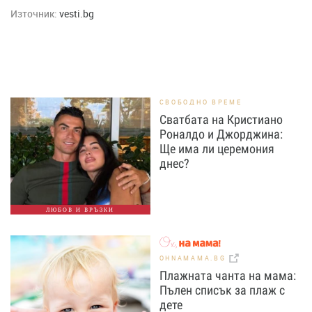
Източник:
vesti.bg
СВОБОДНО ВРЕМЕ
Сватбата на Кристиано
Роналдо и Джорджина:
Ще има ли церемония
днес?
ЛЮБОВ И ВРЪЗКИ
OHNAMAMA.BG
Плажната чанта на мама:
Пълен списък за плаж с
дете