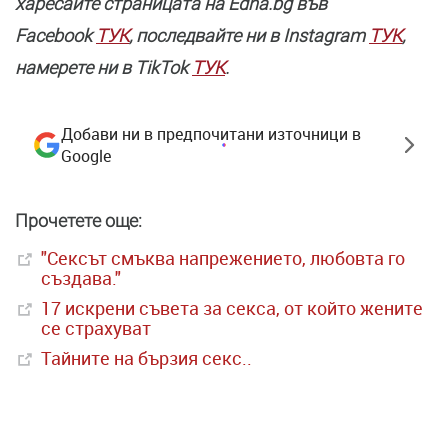
харесайте страницата нa Edna.bg във
Facebook
ТУК
, последвайте ни в Instagram
ТУК
,
намерете ни в TikTok
ТУК
.
Добави ни в предпочитани източници в
Google
Прочетете още:
"Сексът смъква напрежението, любовта го
създава."
17 искрени съвета за секса, от който жените
се страхуват
Тайните на бързия секс..