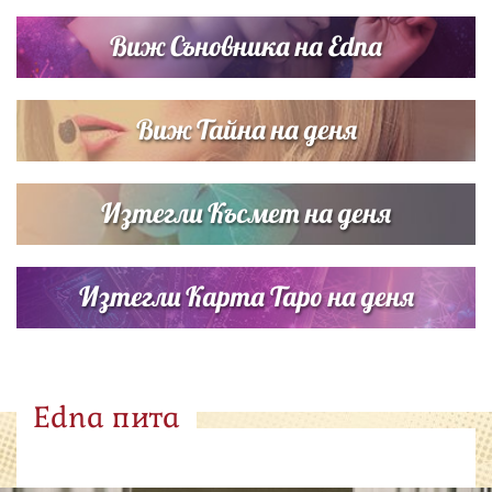
Виж Съновника на Edna
Виж Тайна на деня
Изтегли Късмет на деня
Изтегли Карта Таро на деня
Edna пита