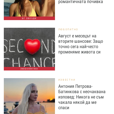
романтичната почивка
БГ ЗВЕЗДИ
ЛЮБОПИТНО
Август е месецът на
вторите шансове: Защо
точно сега най-често
променяме живота си
ЛЮБОПИТНО
ИЗВЕСТНИ
Антония Петрова-
Батинкова с неочаквана
изповед: Никога не съм
чакала някой да ме
спаси