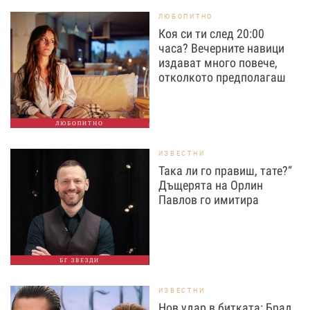
ЛЮБОПИТНО
Коя си ти след 20:00
часа? Вечерните навици
издават много повече,
отколкото предполагаш
ЛЮБОПИТНО
ИЗВЕСТНИ
Така ли го правиш, тате?“
Дъщерята на Орлин
Павлов го имитира
БГ ЗВЕЗДИ
ИЗВЕСТНИ
Нов удар в битката: Брад