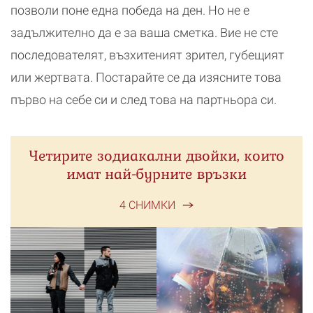
позволи поне една победа на ден. Но не е
задължително да е за ваша сметка. Вие не сте
последователят, възхитеният зрител, губещият
или жертвата. Постарайте се да изясните това
първо на себе си и след това на партньора си.
Четирите зодиакални двойки, които
имат най-бурните връзки
4 СНИМКИ