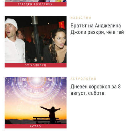
ЗВЕЗДЕН РОЖДЕНИК
ИЗВЕСТНИ
Братът на Анджелина
Джоли разкри, че е гей
ОТ ХОЛИВУД
АСТРОЛОГИЯ
Дневен хороскоп за 8
август, събота
АСТРО