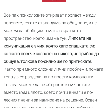
Все пак психолозите откриват пропаст между
половете, когато става дума за общуване, и не
можем да обобщим темата в краткото
пространство, което имаме тук.
Липсата на
комуникация е змия, която хапе опашката си:
колкото повече казвате на някого, че трябва да
общува, толкова по-силно ще го притискате.
Както при много сложни лични проблеми, помага
това да се раздели на по-прости компоненти.
Тогава можете да се обърнете към частите
вместо към цялото, което почти винаги е по-
лесният начин за намиране на решение. Освен
това ще излезете извън нивото на проблема,