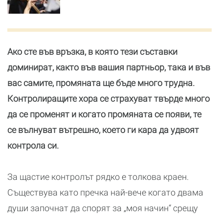
Ако сте във връзка, в която тези съставки
доминират, както във вашия партньор, така и във
вас самите, промяната ще бъде много трудна.
Контролиращите хора се страхуват твърде много
да се променят и когато промяната се появи, те
се вълнуват вътрешно, което ги кара да удвоят
контрола си.
За щастие контролът рядко е толкова краен.
Съществува като пречка най-вече когато двама
души започнат да спорят за „моя начин“ срещу