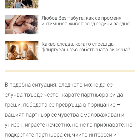
Любов без табута: как се променя
интимният живот след години заедно
Какво следва, когато спреш да
флиртуваш със собствената си жена?
В подобна ситуация, следното може да се
случва твърде често: карате партньора си да
греши; победата се превръща в порицание –
вашият партньор се чувства омаловажаван и
унизен; играете нечестно, но не го признавате; не
подкрепяте партньора си, чиито интереси и