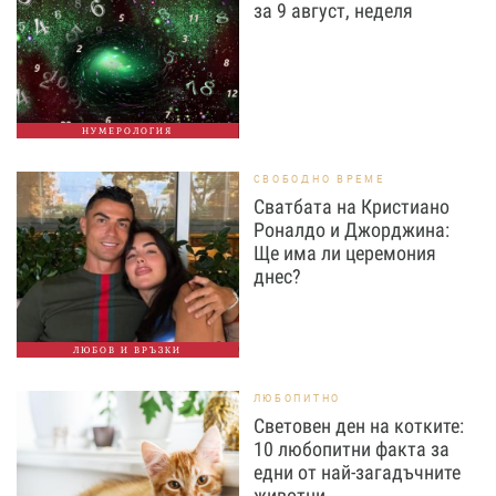
за 9 август, неделя
НУМЕРОЛОГИЯ
СВОБОДНО ВРЕМЕ
Сватбата на Кристиано
Роналдо и Джорджина:
Ще има ли церемония
днес?
ЛЮБОВ И ВРЪЗКИ
ЛЮБОПИТНО
Световен ден на котките:
10 любопитни факта за
едни от най-загадъчните
животни