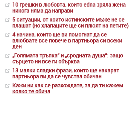
10 грешки в любовта, които edna зряла жена
никога няма да направи
5 ситуации, от които истинските мъже не се
плашат (но хлапаците ще си плюят на петите)
4 начина, които ще ви помогнат да се
влюбвате все повече в партньора си всеки
ден
„Голямата тръпка“ и „сродната душа“: защо
сърцето ни все ги обърква
13 малки сладки фрази, които ще накарат
партньора ви да се чувства обичан
Кажи ни как се разхождате, за да ти кажем
колко те обича