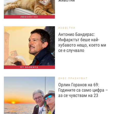
ЛЮБОПИТНО
ИЗВЕСТНИ
Антонио Бандерас:
Инфарктът беше най-
хубавото нещо, което ми
се е случвало
ОТ ХОЛИВУД
ДНЕС ПРАЗНУВАТ
Орлин Горанов на 69:
Годините са само цифра –
аз се чувствам на 23