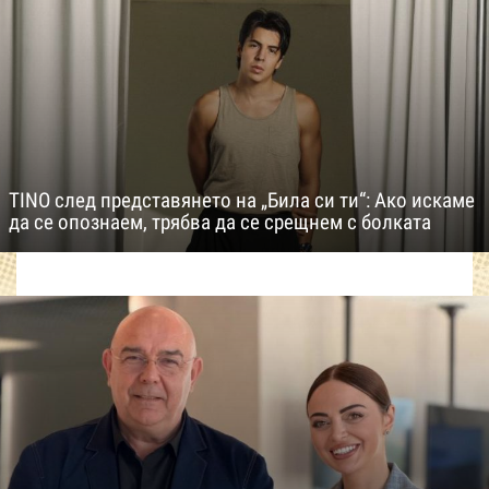
TINO след представянето на „Била си ти“: Ако искаме
да се опознаем, трябва да се срещнем с болката