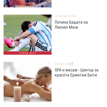
IN MEMORIAM
Почина бащата на
Лионел Меси
ТЪЖНА ВЕСТ
GRABO.BG
SPA и масаж - Център за
красота Ермитаж Бюти