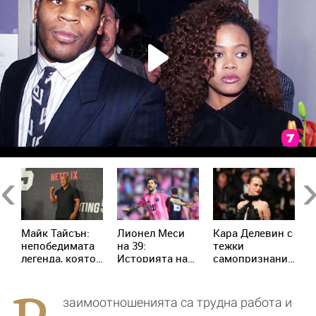
Previous
Ne
п
Майк Тайсън:
Лионел Меси
Кара Делевин с
Ч
непобедимата
на 39:
тежки
с
легенда, която
Историята на
самопризнания:
Ш
пренаписа
момчето от
Позволявах на
п
историята на
Росарио, което
хората да се
П
бокса
покори света
възползват от
заимоотношенията са трудна работа и
мен сексуално