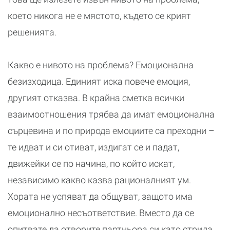
което никога не е мястото, където се крият
решенията.
Какво е нивото на проблема? Емоционална
безизходица. Единият иска повече емоция,
другият отказва. В крайна сметка всички
взаимоотношения трябва да имат емоционална
сърцевина и по природа емоциите са преходни –
те идват и си отиват, издигат се и падат,
движейки се по начина, по който искат,
независимо какво казва рационалният ум.
Хората не успяват да общуват, защото има
емоционално несъответствие. Вместо да се
опитвате да отворите партньора си като стрида,