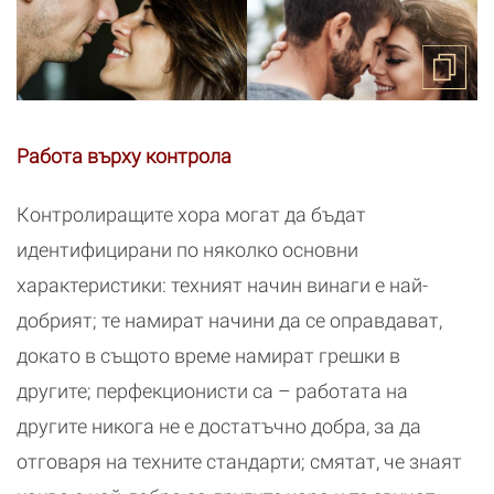
Работа върху контрола
Контролиращите хора могат да бъдат
идентифицирани по няколко основни
характеристики: техният начин винаги е най-
добрият; те намират начини да се оправдават,
докато в същото време намират грешки в
другите; перфекционисти са – работата на
другите никога не е достатъчно добра, за да
отговаря на техните стандарти; смятат, че знаят