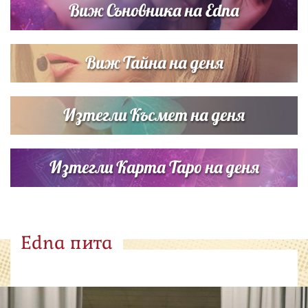
Виж Съновника на Edna
Виж Тайна на деня
Изтегли Късмет на деня
Изтегли Карта Таро на деня
Edna пита