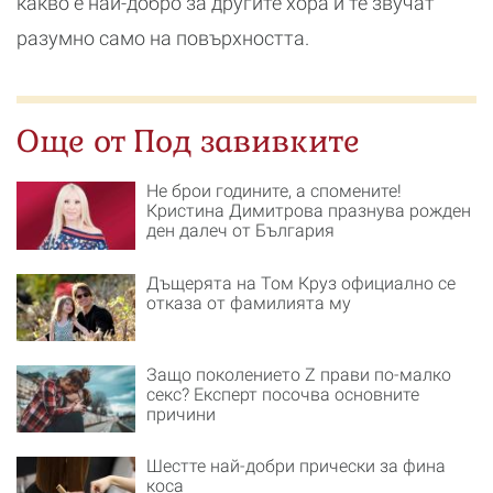
какво е най-добро за другите хора и те звучат
разумно само на повърхността.
Още от Под завивките
Не брои годините, а спомените!
Кристина Димитрова празнува рожден
ден далеч от България
Дъщерята на Том Круз официално се
отказа от фамилията му
Защо поколението Z прави по-малко
секс? Експерт посочва основните
причини
Шестте най-добри прически за фина
коса