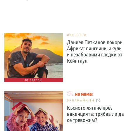
ИЗВЕСТНИ
Даниел Петканов покори
Африка: пингвини, акули
и незабравими гледки от
Кейптаун
БГ ЗВЕЗДИ
OHNAMAMA.BG
Късното лягане през
ваканцията: трябва ли да
се тревожим?