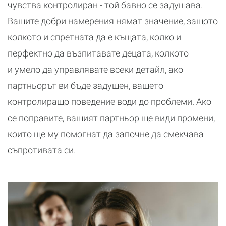
чувства контролиран - той бавно се задушава.
Вашите добри намерения нямат значение, защото
колкото и спретната да е къщата, колко и
перфектно да възпитавате децата, колкото
и умело да управлявате всеки детайл, ако
партньорът ви бъде задушен, вашето
контролиращо поведение води до проблеми. Ако
се поправите, вашият партньор ще види промени,
които ще му помогнат да започне да смекчава
съпротивата си.