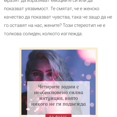
мразят да изразяват емоциите си или да
показват уязвимост. Те смятат, че е женско
качество да показват чувства, така че защо да не
го оставят на нас, жените? Този стереотип не е
толкова солиден, колкото изглежда.
Четирите зодии с
необикновено силна
интуиция, която
никога не ги подвежда
НА ФОКУС