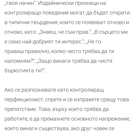
„твоя начин“. Издайнически признаци на
контролиращо поведение могат да бъдат открити
в типични твърдения, които се появяват отново и
отново, като: „Знаеш, че съм прав.“; „В сърцето ми
е само най-добрият ти интерес.“; „Не го
правиш правилно, колко често трябва да ти
напомням?“; „Защо винаги трябва да чистя
бъркотията ти?".
Ако се разпознавате като контролиращ
перфекционист, спрете и се изправете срещу това
препятствие. Това, върху което трябва да
работите, е да премахнете основното напрежение,
което винаги съществува, ако друг човек се