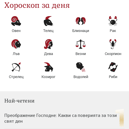
Хороскоп за деня
Овен
Телец
Близнаци
Рак
Лъв
Дева
Везни
Скорпион
Стрелец
Козирог
Водолей
Риби
Най-четени
Преображение Господне: Какви са поверията за този
свят ден