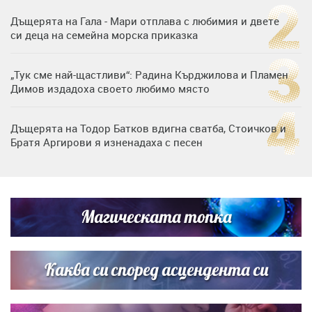
Дъщерята на Гала - Мари отплава с любимия и двете
си деца на семейна морска приказка
„Тук сме най-щастливи“: Радина Кърджилова и Пламен
Димов издадоха своето любимо място
Дъщерята на Тодор Батков вдигна сватба, Стоичков и
Братя Аргирови я изненадаха с песен
Дневен хороскоп за 6 август, четвъртък
Магическата топка
Списъкът е ясен: Джей Ло и Риана във ВИП гостите на
сватбата на Роналдо
Каква си според асцендента си