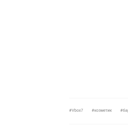
Vbox7
козметик
ба