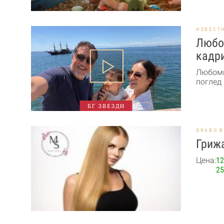
ИЗВЕСТ
Любо
кадри
Любоми
поглед 
БГ ЗВЕЗДИ
GRABO.
Грижа
Цена:
12
25