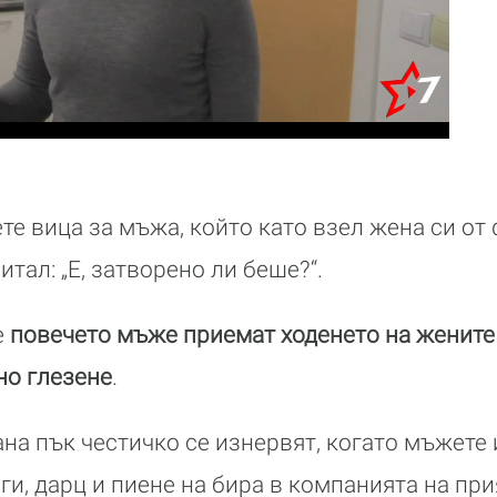
ете вица за мъжа, който като взел жена си о
итал: „Е, затворено ли беше?“.
е
повечето мъже приемат ходенето на жените
но глезене
.
ана пък честичко се изнервят, когато мъжете
ги, дарц и пиене на бира в компанията на при