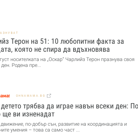
РАЗНУВАТ
йз Терон на 51: 10 любопитни факта за
ата, която не спира да вдъхновява
густ носителката на „Оскар“ Чарлийз Терон празнува своя
ден. Родена пре...
OHNAMAMA.BG
детето трябва да играе навън всеки ден: По
 ще ви изненадат
 движение, по-добър сън, развитие на координацията и
ите умения – това са само част ...