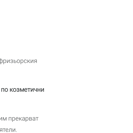
т фризьорския
 по козметични
 им прекарват
ятели.