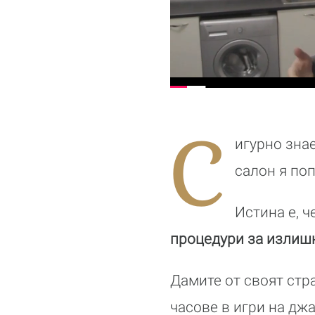
С
игурно зна
салон я поп
Истина е, ч
процедури за излиш
Дамите от своят стр
часове в игри на джа