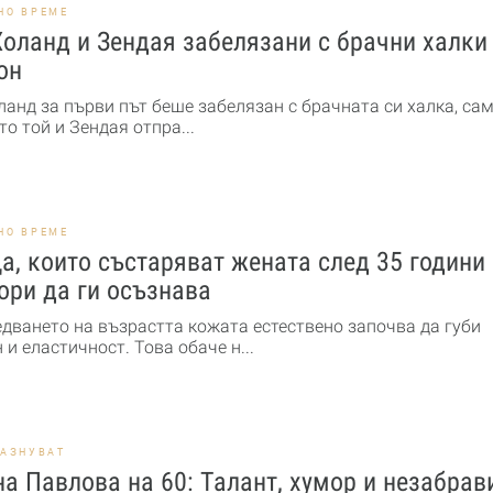
НО ВРЕМЕ
оланд и Зендая забелязани с брачни халки
он
ланд за първи път беше забелязан с брачната си халка, са
то той и Зендая отпра...
НО ВРЕМЕ
а, които състаряват жената след 35 години
ори да ги осъзнава
едването на възрастта кожата естествено започва да губи
 и еластичност. Това обаче н...
РАЗНУВАТ
а Павлова на 60: Талант, хумор и незабра