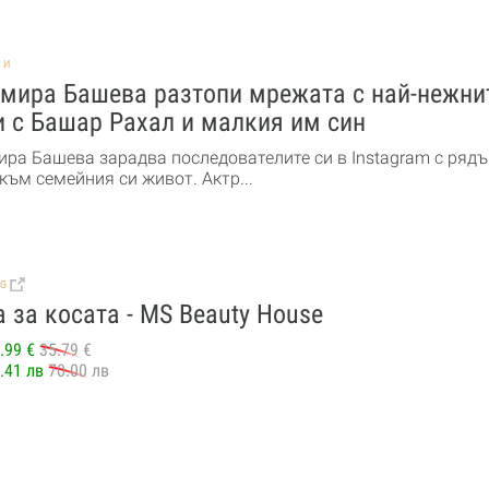
НИ
мира Башева разтопи мрежата с най-нежни
 с Башар Рахал и малкия им син
ра Башева зарадва последователите си в Instagram с рядъ
към семейния си живот. Актр...
BG
 за косата - МS Beauty House
.99 €
35.79 €
.41 лв
70.00 лв