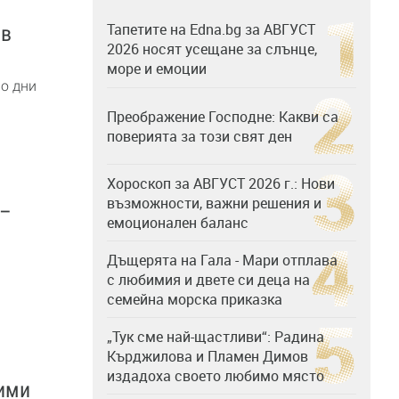
Тапетите на Edna.bg за АВГУСТ
 в
2026 носят усещане за слънце,
море и емоции
мо дни
Преображение Господне: Какви са
поверията за този свят ден
Хороскоп за АВГУСТ 2026 г.: Нови
възможности, важни решения и
 –
емоционален баланс
Дъщерята на Гала - Мари отплава
с любимия и двете си деца на
семейна морска приказка
„Тук сме най-щастливи“: Радина
Кърджилова и Пламен Димов
издадоха своето любимо място
вими