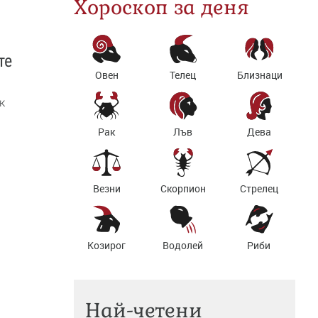
Хороскоп за деня
те
Овен
Телец
Близнаци
к
Рак
Лъв
Дева
Везни
Скорпион
Стрелец
Козирог
Водолей
Риби
Най-четени