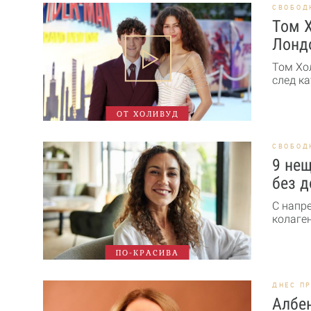
СВОБОД
Том Х
Лонд
Том Хо
след ка
ОТ ХОЛИВУД
СВОБОД
9 нещ
без д
С напр
колаген
ПО-КРАСИВА
ДНЕС П
Албен