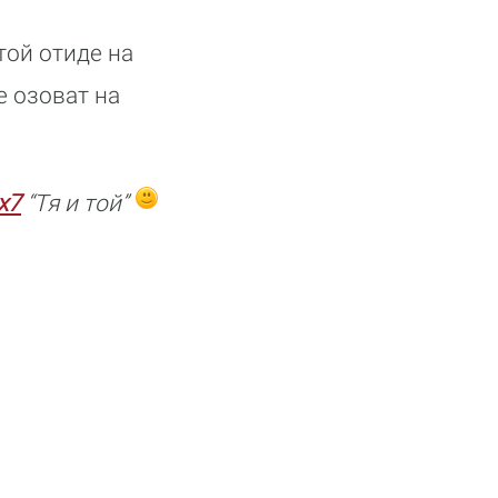
той отиде на
е озоват на
x7
“Тя и той”