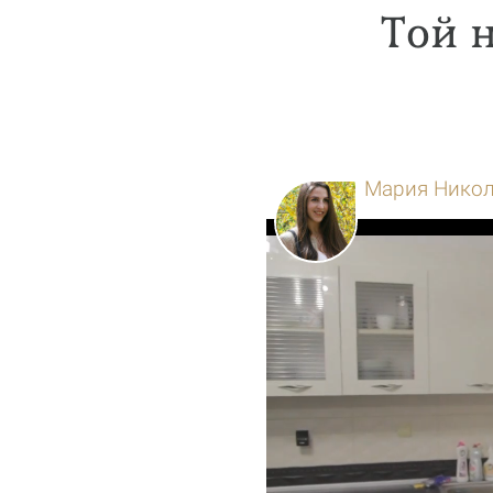
Той н
Мария Нико