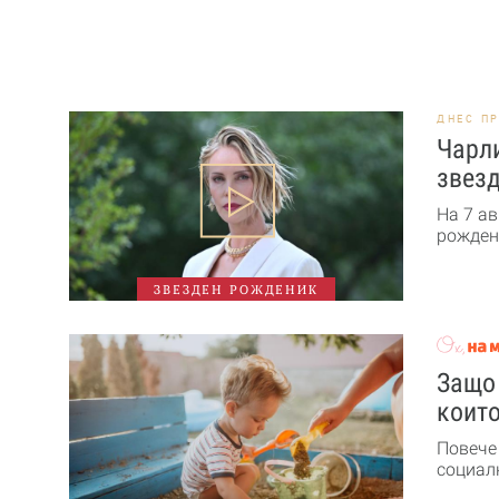
ДНЕС П
Чарли
звезд
На 7 ав
рожден 
ЗВЕЗДЕН РОЖДЕНИК
Защо 
които
Повече
социалн