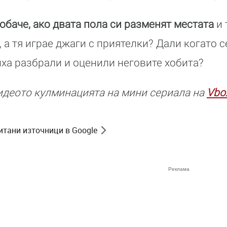
 обаче, ако двата пола си разменят местата
и 
а тя играе джаги с приятелки? Дали когато с
иха разбрали и оценили неговите хобита?
идеото кулминацията на мини сериала на
Vbo
итани източници в Google