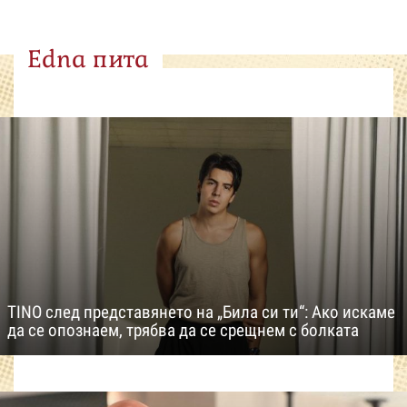
Edna пита
TINO след представянето на „Била си ти“: Ако искаме
да се опознаем, трябва да се срещнем с болката