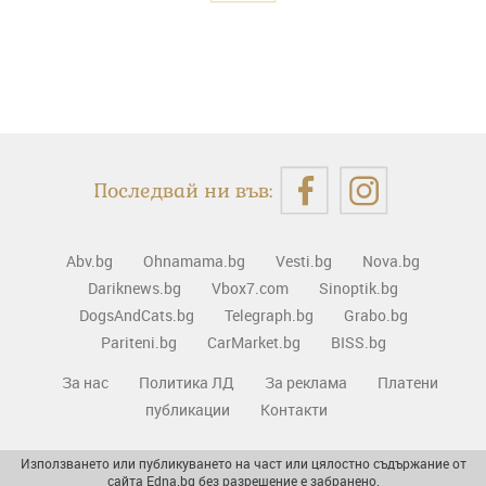
Последвай ни във:
Abv.bg
Ohnamama.bg
Vesti.bg
Nova.bg
Dariknews.bg
Vbox7.com
Sinoptik.bg
DogsAndCats.bg
Telegraph.bg
Grabo.bg
Pariteni.bg
CarMarket.bg
BISS.bg
За нас
Политика ЛД
За реклама
Платени
публикации
Контакти
Използването или публикуването на част или цялостно съдържание от
сайта Edna.bg без разрешение е забранено.