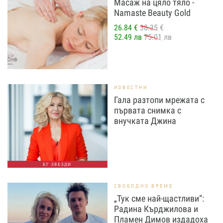
Масаж на цяло тяло -
Namaste Beauty Gold
26.84 €
38.35 €
52.49 лв
75.01 лв
ИЗВЕСТНИ
Гала разтопи мрежата с
първата снимка с
внучката Джина
БГ ЗВЕЗДИ
СВОБОДНО ВРЕМЕ
„Тук сме най-щастливи“:
Радина Кърджилова и
Пламен Димов издадоха