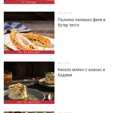
БГ ЗВЕЗДИ
РЕЦЕПТИ
Пълнено пилешко филе в
бутер тесто
АХ, ЧЕ ВКУСНО!
ВКУСНО
Кисело мляко с ананас и
бадеми
АХ, ЧЕ ВКУСНО!