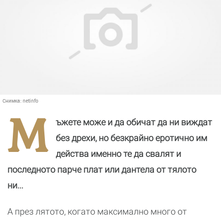
Снимка:
netinfo
М
ъжете може и да обичат да ни виждат
без дрехи, но безкрайно еротично им
действа именно те да свалят и
последното парче плат или дантела от тялото
ни...
А през лятото, когато максимално много от