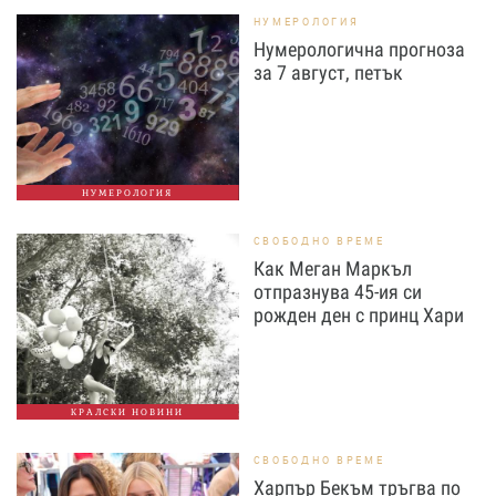
НУМЕРОЛОГИЯ
Нумерологична прогноза
за 7 август, петък
НУМЕРОЛОГИЯ
СВОБОДНО ВРЕМЕ
Как Меган Маркъл
отпразнува 45-ия си
рожден ден с принц Хари
КРАЛСКИ НОВИНИ
СВОБОДНО ВРЕМЕ
Харпър Бекъм тръгва по