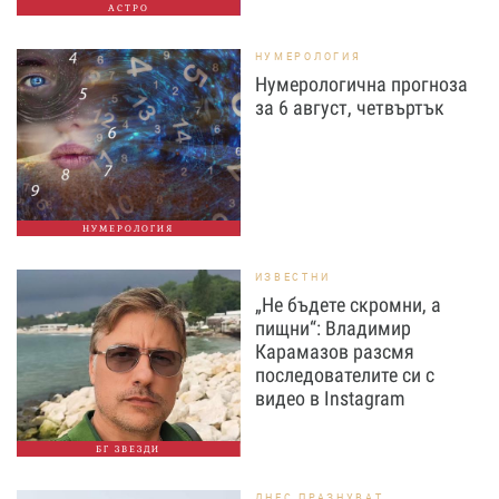
АСТРО
НУМЕРОЛОГИЯ
Нумерологична прогноза
за 6 август, четвъртък
НУМЕРОЛОГИЯ
ИЗВЕСТНИ
„Не бъдете скромни, а
пищни“: Владимир
Карамазов разсмя
последователите си с
видео в Instagram
БГ ЗВЕЗДИ
ДНЕС ПРАЗНУВАТ