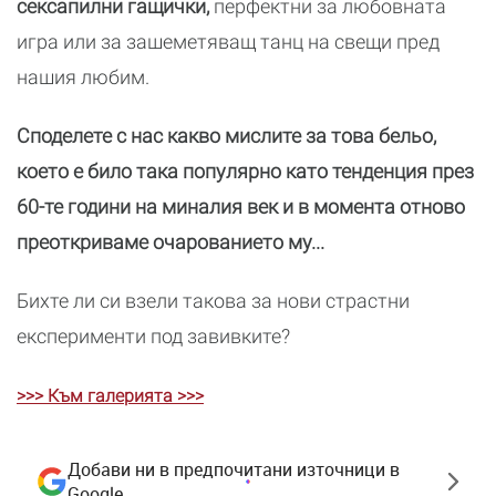
сексапилни гащички,
перфектни за любовната
игра или за зашеметяващ танц на свещи пред
нашия любим.
Споделете с нас какво мислите за това бельо,
което е било така популярно като тенденция през
60-те години на миналия век и в момента отново
преоткриваме очарованието му...
Бихте ли си взели такова за нови страстни
експерименти под завивките?
>>> Към галерията >>>
Добави ни в предпочитани източници в
Google