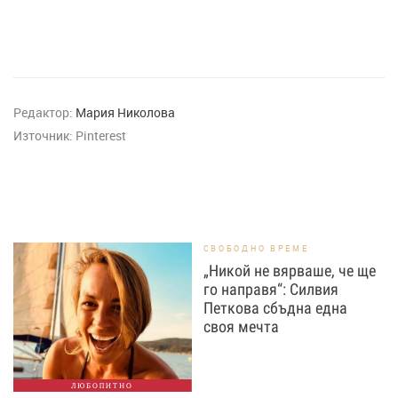
Редактор:
Мария Николова
Източник:
Pinterest
СВОБОДНО ВРЕМЕ
„Никой не вярваше, че ще
го направя“: Силвия
Петкова сбъдна една
своя мечта
ЛЮБОПИТНО