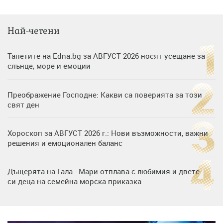
Най-четени
Тапетите на Edna.bg за АВГУСТ 2026 носят усещане за
слънце, море и емоции
Преображение Господне: Какви са поверията за този
свят ден
Хороскоп за АВГУСТ 2026 г.: Нови възможности, важни
решения и емоционален баланс
Дъщерята на Гала - Мари отплава с любимия и двете
си деца на семейна морска приказка
Дъщерята на Тодор Батков вдигна сватба, Стоичков и
Братя Аргирови я изненадаха с песен