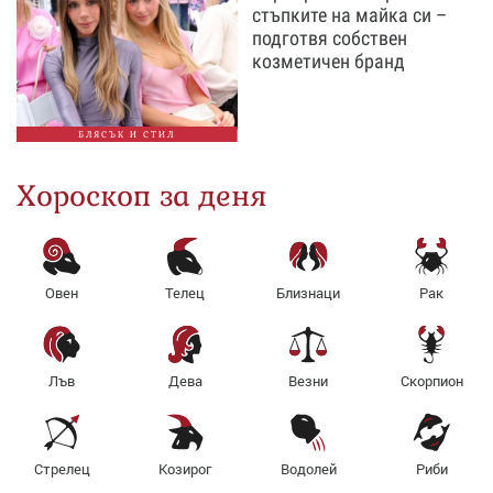
стъпките на майка си –
подготвя собствен
козметичен бранд
БЛЯСЪК И СТИЛ
Хороскоп за деня
Овен
Телец
Близнаци
Рак
Лъв
Дева
Везни
Скорпион
Стрелец
Козирог
Водолей
Риби