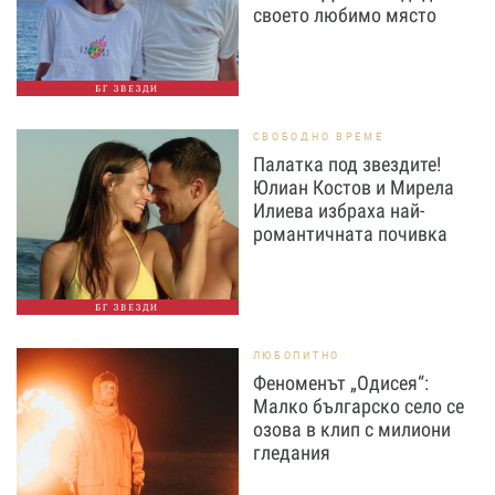
своето любимо място
БГ ЗВЕЗДИ
СВОБОДНО ВРЕМЕ
Палатка под звездите!
Юлиан Костов и Мирела
Илиева избраха най-
романтичната почивка
БГ ЗВЕЗДИ
ЛЮБОПИТНО
Феноменът „Одисея“:
Малко българско село се
озова в клип с милиони
гледания