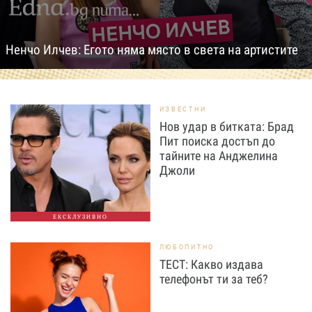
Ненчо Илчев: Егото няма място в света на артистите
ИЗВЕСТНИ
Нов удар в битката: Брад
Пит поиска достъп до
тайните на Анджелина
Джоли
ЕКСКЛУЗИВНО
ЛЮБОПИТНО
ТЕСТ: Какво издава
телефонът ти за теб?