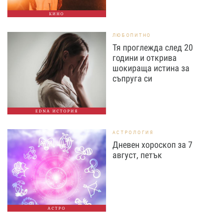
КИНО
ЛЮБОПИТНО
Тя проглежда след 20
години и открива
шокираща истина за
съпруга си
EDNA ИСТОРИЯ
АСТРОЛОГИЯ
Дневен хороскоп за 7
август, петък
АСТРО