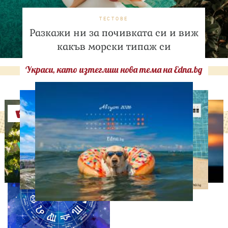
ТЕСТОВЕ
Разкажи ни за почивката си и виж
какъв морски типаж си
Украси, като изтеглиш нова тема на Edna.bg
Оферти
АСТРОЛОГИЯ
Дневен хороскоп за 6
август, четвъртък