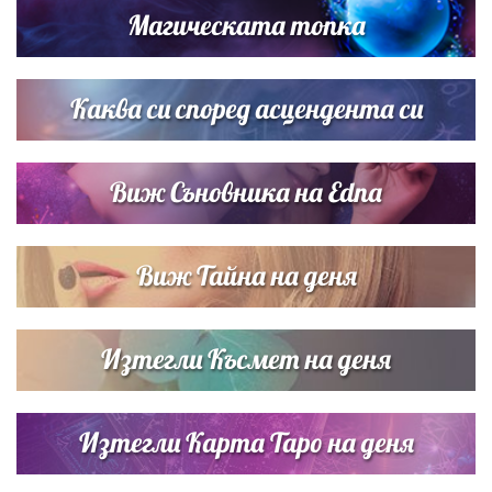
Магическата топка
Дневен хороскоп за 6 август, четвъртък
Каква си според асцендента си
Виж Съновника на Edna
Виж Тайна на деня
Изтегли Късмет на деня
Изтегли Карта Таро на деня