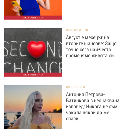
ЛЮБОПИТНО
ЛЮБОПИТНО
Август е месецът на
вторите шансове: Защо
точно сега най-често
променяме живота си
ЛЮБОПИТНО
ИЗВЕСТНИ
Антония Петрова-
Батинкова с неочаквана
изповед: Никога не съм
чакала някой да ме
спаси