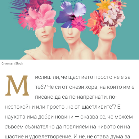
Снимка:
iStock
М
ислиш ли, че щастието просто не е за
теб? Че си от онези хора, на които им е
писано да са по-напрегнати, по-
неспокойни или просто „не от щастливите“? Е,
науката има добри новини — оказва се, че можем
съвсем съзнателно да повлияем на нивото си на
щастие и удовлетворение. И не, не става дума за