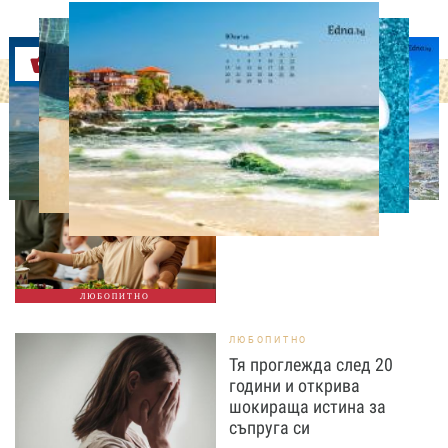
Оферти
ЛЮБОПИТНО
Тайната на добрата
вечеря не се крие в
сложната рецепта
ЛЮБОПИТНО
ЛЮБОПИТНО
Тя проглежда след 20
години и открива
шокираща истина за
съпруга си