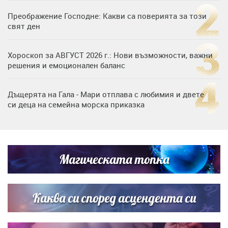
Преображение Господне: Какви са поверията за този
свят ден
Хороскоп за АВГУСТ 2026 г.: Нови възможности, важни
решения и емоционален баланс
Дъщерята на Гала - Мари отплава с любимия и двете
си деца на семейна морска приказка
„Тук сме най-щастливи“: Радина Кърджилова и Пламен
Димов издадоха своето любимо място
Магическата топка
Дъщерята на Тодор Батков вдигна сватба, Стоичков и
Братя Аргирови я изненадаха с песен
Каква си според асцендента си