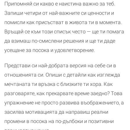
Припомняй си какво е наистина важно за теб.
Запиши четири от най-важните си ценности и
помисли как присъстват в живота ти в момента.
Връщай се към този списък често — ще ти помага
да взимаш по-смислени решения и ще ти даде
усещане за посока и удовлетворение.
Представи си най-добрата версия на себе си в
отношенията си. Опиши с детайли как изглежда
мечтаната ти връзка с близките ти хора. Как
разговаряте, как прекарвате време заедно? Това
упражнение не просто развива въображението, а
засилва мотивацията да направиш реални
промени в посока на по-дълбоки и позитивни