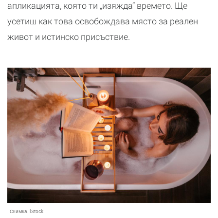
апликацията, която ти „изяжда“ времето. Ще
усетиш как това освобождава място за реален
живот и истинско присъствие.
Снимка:
iStock