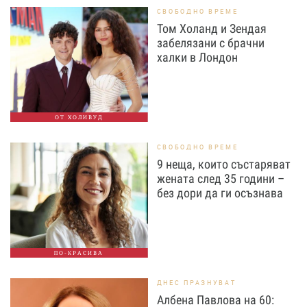
СВОБОДНО ВРЕМЕ
Том Холанд и Зендая
забелязани с брачни
халки в Лондон
ОТ ХОЛИВУД
СВОБОДНО ВРЕМЕ
9 неща, които състаряват
жената след 35 години –
без дори да ги осъзнава
ПО-КРАСИВА
ДНЕС ПРАЗНУВАТ
Албена Павлова на 60: