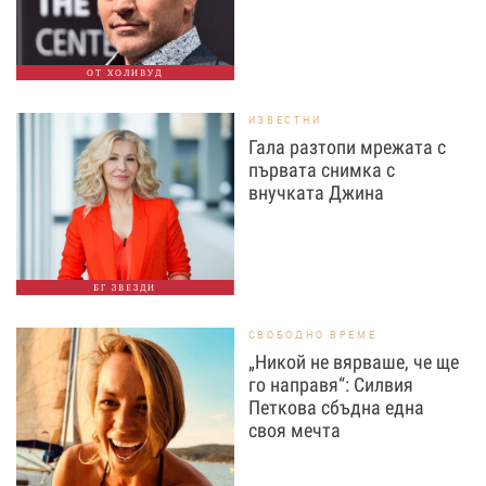
ОТ ХОЛИВУД
ИЗВЕСТНИ
Гала разтопи мрежата с
първата снимка с
внучката Джина
БГ ЗВЕЗДИ
СВОБОДНО ВРЕМЕ
„Никой не вярваше, че ще
го направя“: Силвия
Петкова сбъдна една
своя мечта