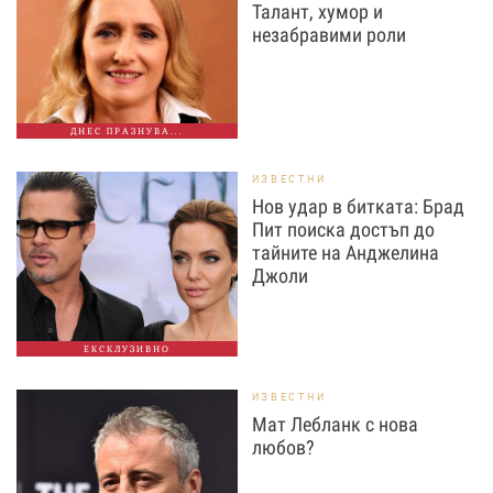
Талант, хумор и
незабравими роли
ДНЕС ПРАЗНУВА...
ИЗВЕСТНИ
Нов удар в битката: Брад
Пит поиска достъп до
тайните на Анджелина
Джоли
ЕКСКЛУЗИВНО
ИЗВЕСТНИ
Мат Лебланк с нова
любов?