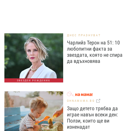
ДНЕС ПРАЗНУВАТ
Чарлийз Терон на 51: 10
любопитни факта за
звездата, която не спира
да вдъхновява
ЗВЕЗДЕН РОЖДЕНИК
OHNAMAMA.BG
Защо детето трябва да
играе навън всеки ден:
Ползи, които ще ви
изненадат