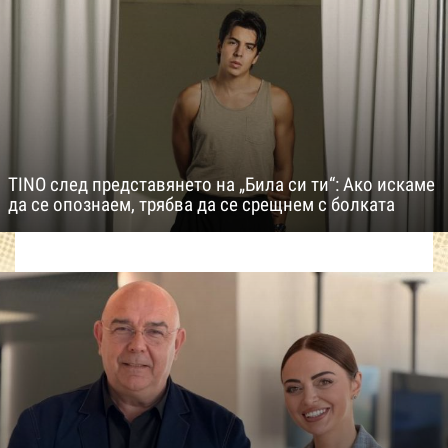
TINO след представянето на „Била си ти“: Ако искаме
да се опознаем, трябва да се срещнем с болката