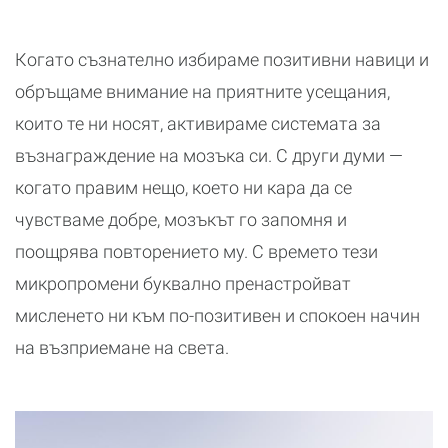
Когато съзнателно избираме позитивни навици и
обръщаме внимание на приятните усещания,
които те ни носят, активираме системата за
възнаграждение на мозъка си. С други думи —
когато правим нещо, което ни кара да се
чувстваме добре, мозъкът го запомня и
поощрява повторението му. С времето тези
микропромени буквално пренастройват
мисленето ни към по-позитивен и спокоен начин
на възприемане на света.