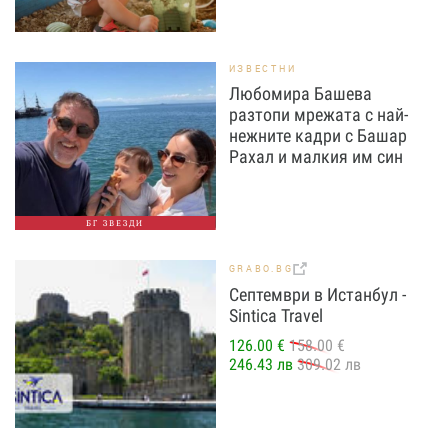
ИЗВЕСТНИ
Любомира Башева
разтопи мрежата с най-
нежните кадри с Башар
Рахал и малкия им син
БГ ЗВЕЗДИ
GRABO.BG
Септември в Истанбул -
Sintica Travel
126.00 €
158.00 €
246.43 лв
309.02 лв