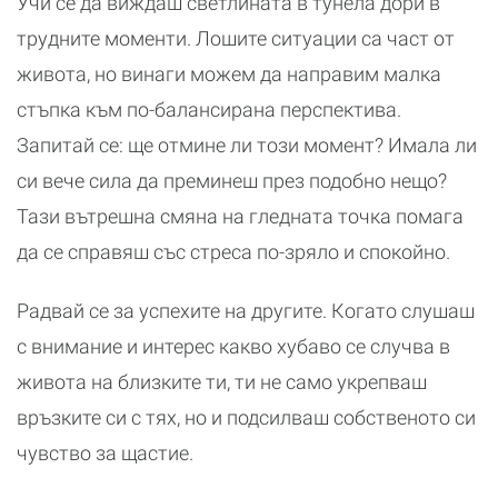
Учи се да виждаш светлината в тунела дори в
трудните моменти. Лошите ситуации са част от
живота, но винаги можем да направим малка
стъпка към по-балансирана перспектива.
Запитай се: ще отмине ли този момент? Имала ли
си вече сила да преминеш през подобно нещо?
Тази вътрешна смяна на гледната точка помага
да се справяш със стреса по-зряло и спокойно.
Радвай се за успехите на другите. Когато слушаш
с внимание и интерес какво хубаво се случва в
живота на близките ти, ти не само укрепваш
връзките си с тях, но и подсилваш собственото си
чувство за щастие.