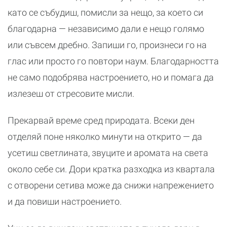
като се събудиш, помисли за нещо, за което си
благодарна — независимо дали е нещо голямо
или съвсем дребно. Запиши го, произнеси го на
глас или просто го повтори наум. Благодарността
не само подобрява настроението, но и помага да
излезеш от стресовите мисли.
Прекарвай време сред природата. Всеки ден
отделяй поне няколко минути на открито — да
усетиш светлината, звуците и аромата на света
около себе си. Дори кратка разходка из квартала
с отворени сетива може да снижи напрежението
и да повиши настроението.