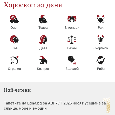
Хороскоп за деня
Овен
Телец
Близнаци
Рак
Лъв
Дева
Везни
Скорпион
Стрелец
Козирог
Водолей
Риби
Най-четени
Тапетите на Edna.bg за АВГУСТ 2026 носят усещане за
слънце, море и емоции