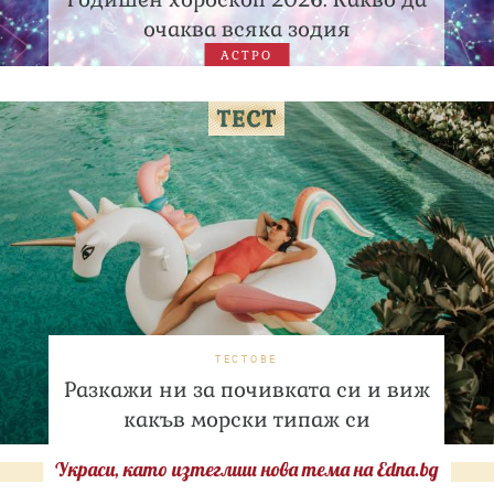
очаква всяка зодия
АСТРО
ТЕСТОВЕ
Разкажи ни за почивката си и виж
какъв морски типаж си
Украси, като изтеглиш нова тема на Edna.bg