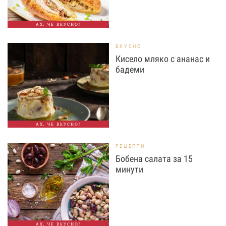
АХ, ЧЕ ВКУСНО!
ВКУСНО
Кисело мляко с ананас и
бадеми
АХ, ЧЕ ВКУСНО!
РЕЦЕПТИ
Бобена салата за 15
минути
АХ, ЧЕ ВКУСНО!