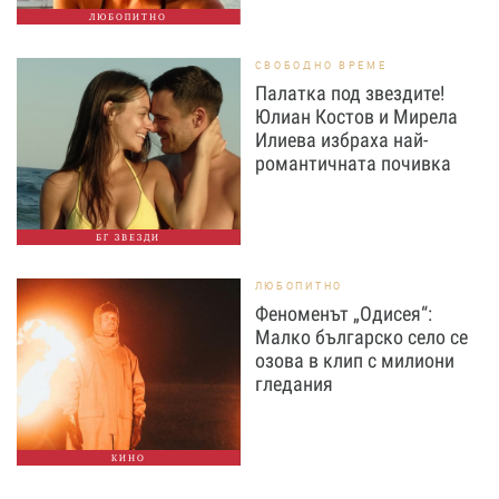
ЛЮБОПИТНО
СВОБОДНО ВРЕМЕ
Палатка под звездите!
Юлиан Костов и Мирела
Илиева избраха най-
романтичната почивка
БГ ЗВЕЗДИ
ЛЮБОПИТНО
Феноменът „Одисея“:
Малко българско село се
озова в клип с милиони
гледания
КИНО