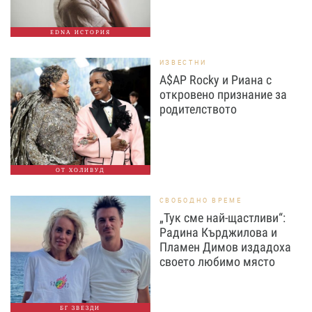
EDNA ИСТОРИЯ
ИЗВЕСТНИ
A$AP Rocky и Риана с
откровено признание за
родителството
ОТ ХОЛИВУД
СВОБОДНО ВРЕМЕ
„Тук сме най-щастливи“:
Радина Кърджилова и
Пламен Димов издадоха
своето любимо място
БГ ЗВЕЗДИ