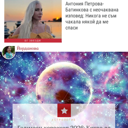
Антония Петрова-
Батинкова с неочаквана
изповед: Никога не съм
чакала някой да ме
спаси
БГ ЗВЕЗДИ
Йорданова
АСТРОЛОГИЯ
Годишен хороскоп 2026: Какво да