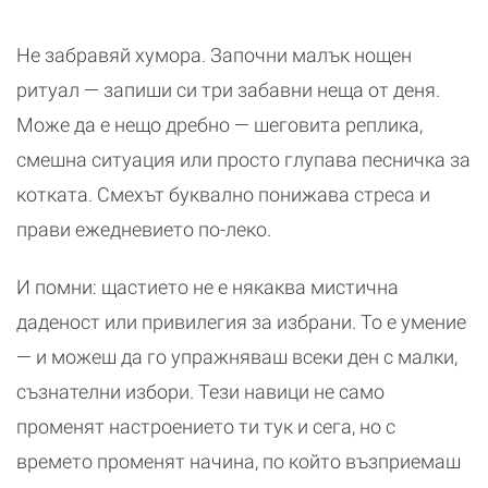
Не забравяй хумора. Започни малък нощен
ритуал — запиши си три забавни неща от деня.
Може да е нещо дребно — шеговита реплика,
смешна ситуация или просто глупава песничка за
котката. Смехът буквално понижава стреса и
прави ежедневието по-леко.
И помни: щастието не е някаква мистична
даденост или привилегия за избрани. То е умение
— и можеш да го упражняваш всеки ден с малки,
съзнателни избори. Тези навици не само
променят настроението ти тук и сега, но с
времето променят начина, по който възприемаш