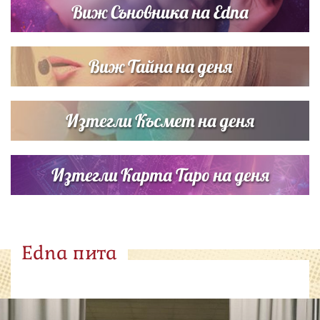
Виж Съновника на Edna
Виж Тайна на деня
Изтегли Късмет на деня
Изтегли Карта Таро на деня
Edna пита