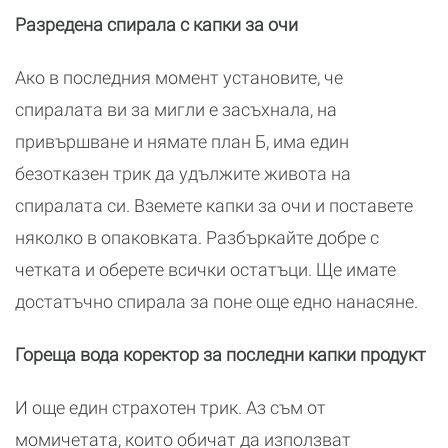
Разредена спирала с капки за очи
Ако в последния момент установите, че
спиралата ви за мигли е засъхнала, на
привършване и нямате план Б, има един
безотказен трик да удължите живота на
спиралата си. Вземете капки за очи и поставете
няколко в опаковката. Разбъркайте добре с
четката и оберете всички остатъци. Ще имате
достатъчно спирала за поне още едно нанасяне.
Гореща вода коректор за последни капки продукт
И още един страхотен трик. Аз съм от
момичетата, които обичат да използват