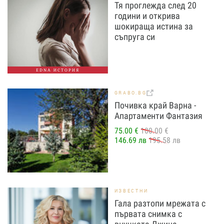
Тя проглежда след 20
години и открива
шокираща истина за
съпруга си
EDNA ИСТОРИЯ
GRABO.BG
Почивка край Варна -
Апартаменти Фантазия
75.00 €
100.00 €
146.69 лв
195.58 лв
ИЗВЕСТНИ
Гала разтопи мрежата с
първата снимка с