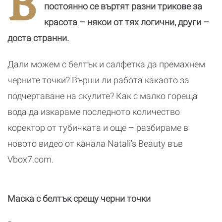
В
постоянно се въртят разни трикове за
красота – някои от тях логични, други –
доста странни.
Дали можем с белтък и салфетка да премахнем
черните точки? Върши ли работа какаото за
подчертаване на скулите? Как с малко гореща
вода да изкараме последното количество
коректор от тубичката и още – разбираме в
новото видео от канала Natali's Beauty във
Vbox7.com.
Маска с белтък срещу черни точки