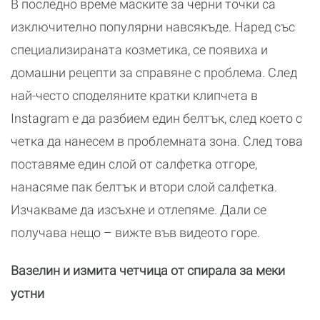
В последно време маските за черни точки са
изключително популярни навсякъде. Наред със
специализираната козметика, се появиха и
домашни рецепти за справяне с проблема. След
най-често споделяните кратки клипчета в
Instagram е да разбием един белтък, след което с
четка да нанесем в проблемната зона. След това
поставяме един слой от салфетка отгоре,
нанасяме пак белтък и втори слой салфетка.
Изчакваме да изсъхне и отлепяме. Дали се
получава нещо – вижте във видеото горе.
Вазелин и измита четчица от спирала за меки
устни