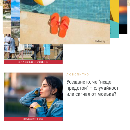
СВОБОДНО ВРЕМЕ
Ново бебе в кралското
семейство
КРАЛСКИ НОВИНИ
ЛЮБОПИТНО
Усещането, че “нещо
предстои” – случайност
или сигнал от мозъка?
ЛЮБОПИТНО