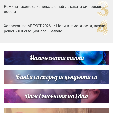
Ромина Тасевска изненада с най-дръзката си промяна
досега
Хороскоп за АВГУСТ 2026 г.: Нови възможности, важни
решения и емоционален баланс
Дъщерята на Гала - Мари отплава с любимия и двете
си деца на семейна морска приказка
Магическата топка
Звездна ваканция в Майорка: Дженифър Анистън,
Кортни Кокс и Джим Къртис заедно на яхта
Каква си според асцендента си
Виж Съновника на Edna