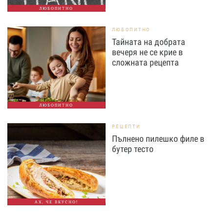
ЛЮБОПИТНО
ЛЮБОПИТНО
Тайната на добрата
вечеря не се крие в
сложната рецепта
ЛЮБОПИТНО
РЕЦЕПТИ
Пълнено пилешко филе в
бутер тесто
АХ, ЧЕ ВКУСНО!