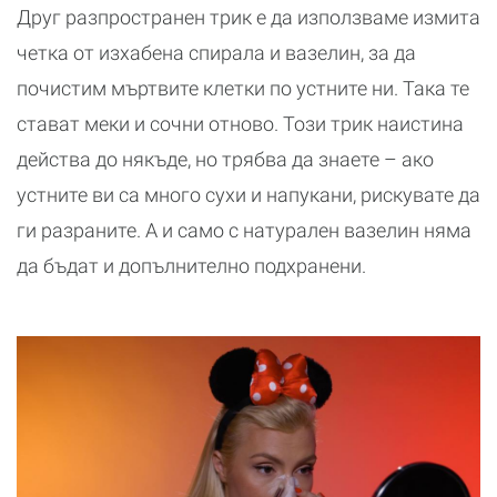
Друг разпространен трик е да използваме измита
четка от изхабена спирала и вазелин, за да
почистим мъртвите клетки по устните ни. Така те
стават меки и сочни отново. Този трик наистина
действа до някъде, но трябва да знаете – ако
устните ви са много сухи и напукани, рискувате да
ги разраните. А и само с натурален вазелин няма
да бъдат и допълнително подхранени.