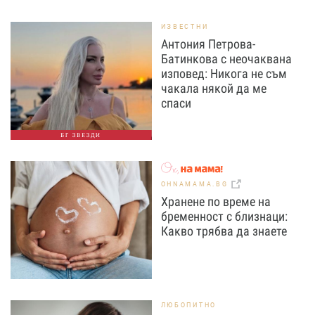
ИЗВЕСТНИ
Антония Петрова-
Батинкова с неочаквана
изповед: Никога не съм
чакала някой да ме
спаси
БГ ЗВЕЗДИ
OHNAMAMA.BG
Хранене по време на
бременност с близнаци:
Какво трябва да знаете
ЛЮБОПИТНО