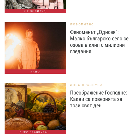
ОТ ХОЛИВУД
ЛЮБОПИТНО
Феноменът „Одисея“:
Малко българско село се
озова в клип с милиони
гледания
КИНО
ДНЕС ПРАЗНУВАТ
Преображение Господне:
Какви са поверията за
този свят ден
ДНЕС ПРАЗНУВА...