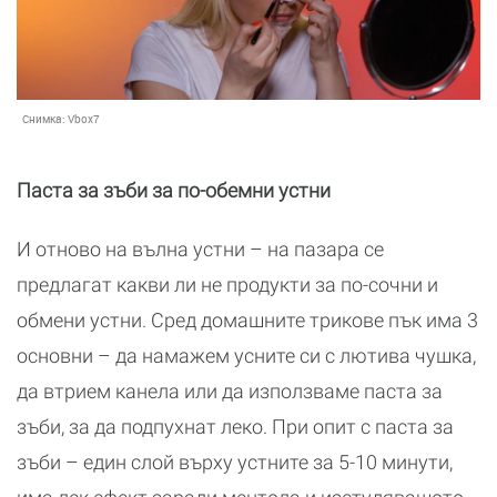
Снимка:
Vbox7
Паста за зъби за по-обемни устни
И отново на вълна устни – на пазара се
предлагат какви ли не продукти за по-сочни и
обмени устни. Сред домашните трикове пък има 3
основни – да намажем усните си с лютива чушка,
да втрием канела или да използваме паста за
зъби, за да подпухнат леко. При опит с паста за
зъби – един слой върху устните за 5-10 минути,