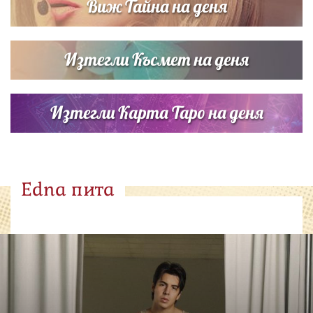
Виж Тайна на деня
Изтегли Късмет на деня
Изтегли Карта Таро на деня
Edna пита