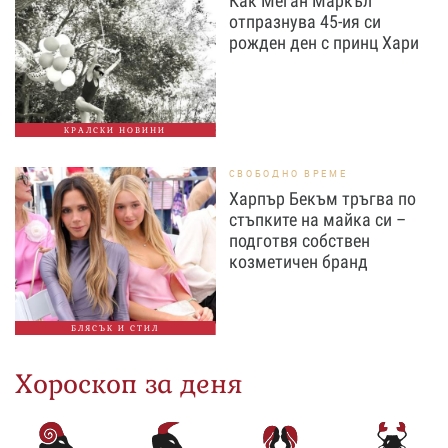
Как Меган Маркъл
отпразнува 45-ия си
рожден ден с принц Хари
КРАЛСКИ НОВИНИ
СВОБОДНО ВРЕМЕ
Харпър Бекъм тръгва по
стъпките на майка си –
подготвя собствен
козметичен бранд
БЛЯСЪК И СТИЛ
Хороскоп за деня