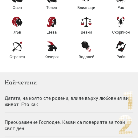
Овен
Телец
Близнаци
Рак
Лъв
Дева
Везни
Скорпион
Стрелец
Козирог
Водолей
Риби
Най-четени
Датата, на която сте родени, влияе върху любовния ви
живот. Ето как...
Преображение Господне: Какви са поверията за този
свят ден