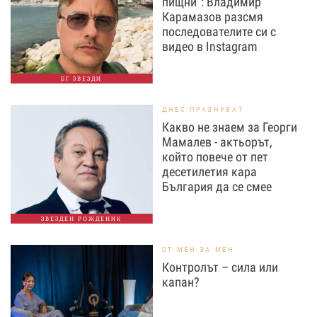
пищни“: Владимир
Карамазов разсмя
последователите си с
видео в Instagram
БГ ЗВЕЗДИ
ДНЕС ПРАЗНУВАТ
Какво не знаем за Георги
Мамалев - актьорът,
който повече от пет
десетилетия кара
България да се смее
ЗВЕЗДЕН РОЖДЕНИК
ОТ МЕН ЗА МЕН
Контролът – сила или
капан?