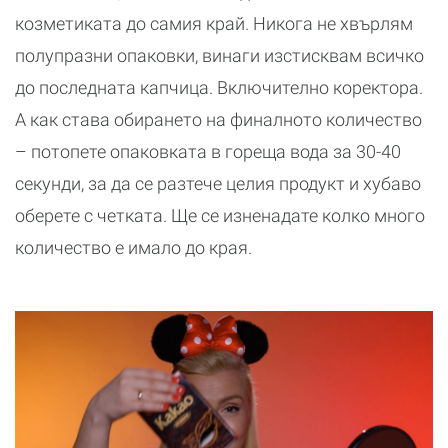
козметиката до самия край. Никога не хвърлям
полупразни опаковки, винаги изстисквам всичко
до последната капчица. Включително коректора.
А как става обирането на финалното количество
– потопете опаковката в гореща вода за 30-40
секунди, за да се разтече целия продукт и хубаво
оберете с четката. Ще се изненадате колко много
количество е имало до края.