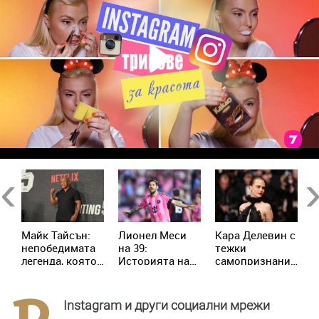
Previous
Ne
п
Майк Тайсън:
Лионел Меси
Кара Делевин с
Ч
непобедимата
на 39:
тежки
с
легенда, която
Историята на
самопризнания:
Ш
пренаписа
момчето от
Позволявах на
п
историята на
Росарио, което
хората да се
П
бокса
покори света
възползват от
Instagram и други социални мрежи
мен сексуално