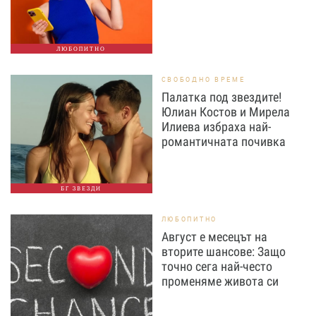
ЛЮБОПИТНО
СВОБОДНО ВРЕМЕ
Палатка под звездите!
Юлиан Костов и Мирела
Илиева избраха най-
романтичната почивка
БГ ЗВЕЗДИ
ЛЮБОПИТНО
Август е месецът на
вторите шансове: Защо
точно сега най-често
променяме живота си