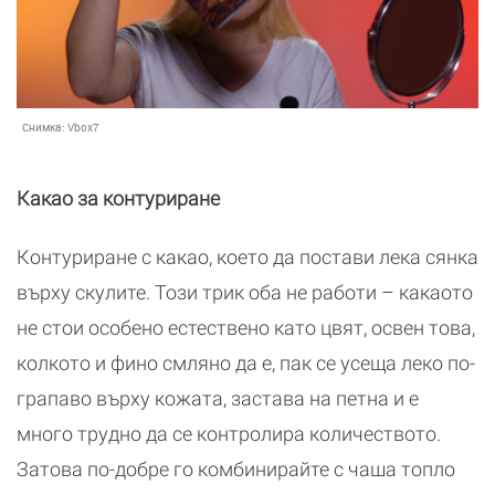
Снимка:
Vbox7
Какао за контуриране
Контуриране с какао, което да постави лека сянка
върху скулите. Този трик оба не работи – какаото
не стои особено естествено като цвят, освен това,
колкото и фино смляно да е, пак се усеща леко по-
грапаво върху кожата, застава на петна и е
много трудно да се контролира количеството.
Затова по-добре го комбинирайте с чаша топло