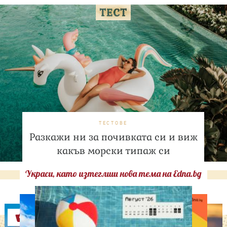
ТЕСТОВЕ
Разкажи ни за почивката си и виж
какъв морски типаж си
Украси, като изтеглиш нова тема на Edna.bg
Оферти