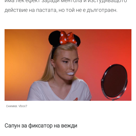
има лек ефект заради ментола и изстудяващото
действие на пастата, но той не е дълготраен.
Снимка:
Vbox7
Сапун за фиксатор на вежди