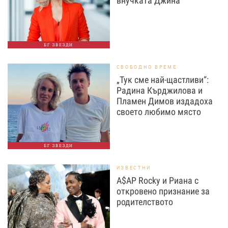
внучката Джина
БГ ЗВЕЗДИ
СВОБОДНО ВРЕМЕ
„Тук сме най-щастливи“:
Радина Кърджилова и
Пламен Димов издадоха
своето любимо място
БГ ЗВЕЗДИ
ИЗВЕСТНИ
A$AP Rocky и Риана с
откровено признание за
родителството