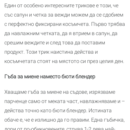
Един от особено интересните трикове е този, че
със сапун и четка за вежди можем да се сдобием
с перфектно фиксирани косъмчета. Първо трябва
да навлажним четката, да я втрием в сапун, да
срешим веждите и след това да поставим
продукт. Този трик наистина действа и
косъмчетата стоят на мястото си през целия ден.
Гъба за миене наместо бюти блендер
Хващаме гъба за миене на съдове, изрязваме
парченце само от меката част, навлажняваме и –
действа точно като бюти блендер. Истината
обаче е, че е излишно да го правим. Една гъбичка,
дори от по-обикновените, струва 1-2 лева най-