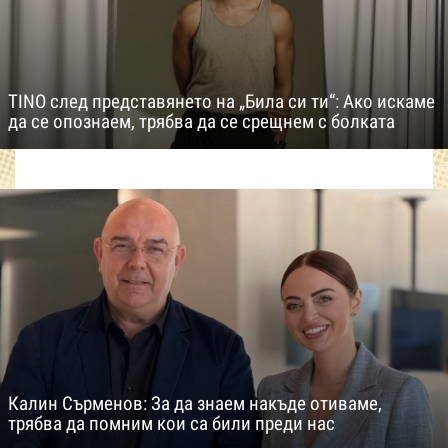
TINO след представянето на „Била си ти“: Ако искаме
да се опознаем, трябва да се срещнем с болката
Калин Сърменов: За да знаем накъде отиваме,
трябва да помним кои са били преди нас