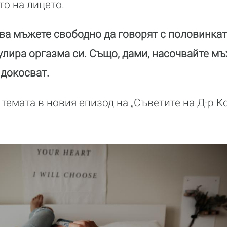
то на лицето.
а мъжете свободно да говорят с половинката
улира оргазма си. Също, дами, насочвайте мъж
 докосват.
темата в новия епизод на „Съветите на Д-р Ко