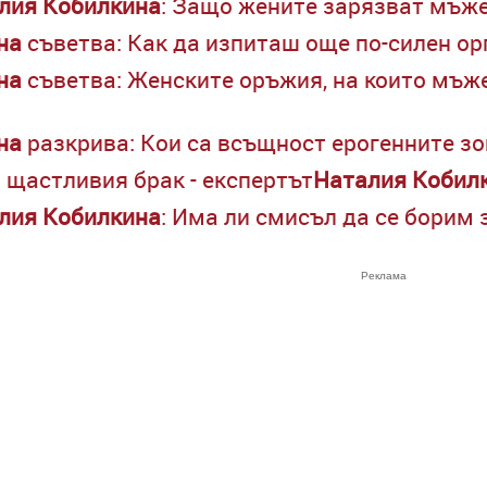
лия
Кобилкина
: Защо жените зарязват мъж
на
съветва: Как да изпиташ още по-силен о
на
съветва: Женските оръжия, на които мъже
на
разкрива: Кои са всъщност ерогенните зо
а щастливия брак - експертът
Наталия
Кобил
лия
Кобилкина
: Има ли смисъл да се борим