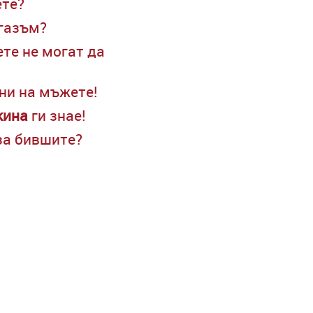
ете?
ргазъм?
те не могат да
ни на мъжете!
кина
ги знае!
 за бившите?