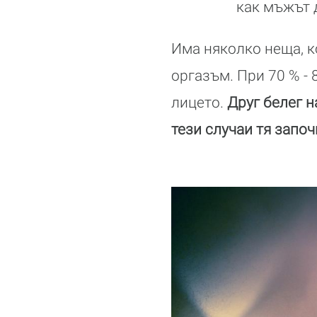
как мъжът 
Има няколко неща, к
оргазъм. При 70 % - 
лицето.
Друг белег н
тези случаи тя започ