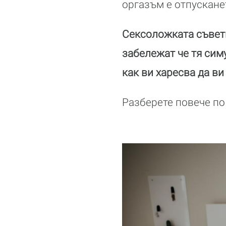
оргазъм е отпускане
Сексоложката съветв
забележат че тя сим
как ви харесва да ви
Разберете повече по 