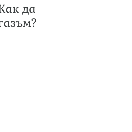
Как да
ргазъм?