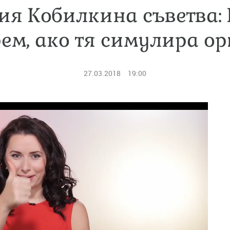
ия Кобилкина съветва: 
ем, ако тя симулира о
27.03.2018
19:00