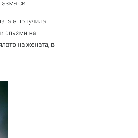
газма си.
ната е получила
ки спазми на
ялото на жената, в