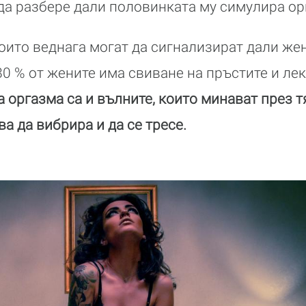
да разбере дали половинката му симулира ор
оито веднага могат да сигнализират дали же
80 % от жените има свиване на пръстите и ле
а оргазма са и вълните, които минават през т
ва да вибрира и да се тресе.