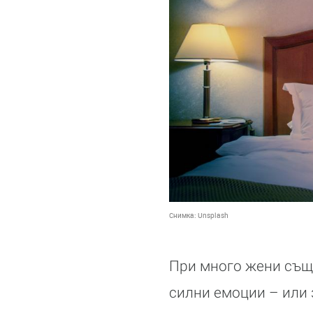
Снимка:
Unsplash
При много жени също
силни емоции – или 