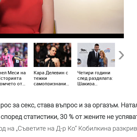
Next
нел Меси на
Кара Делевин с
Четири години
Лео Би
Историята
тежки
след раздялата:
обвини
омчето от
самопризнания:
Шакира
плагиа
рио, което
Позволявах на
проговори за
молдов
ри света
хората да се
Пике
хита Vi
възползват от
Moldov
рос за секс, става въпрос и за оргазъм. Нат
мен сексуално
"Евров
 според статистики, 30 % от жените не успяв
од на „Съветите на Д-р Ко“ Кобилкина разкри