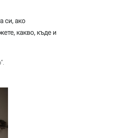
 си, ако
ете, какво, къде и
“.