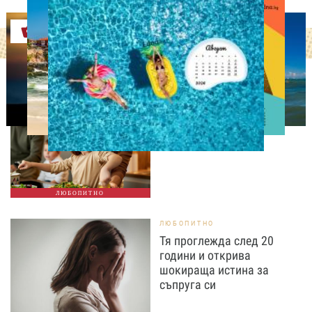
Оферти
ЛЮБОПИТНО
Тайната на добрата
вечеря не се крие в
сложната рецепта
ЛЮБОПИТНО
ЛЮБОПИТНО
Тя проглежда след 20
години и открива
шокираща истина за
съпруга си