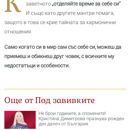
К
заветното
„отделяйте време за себе си“
.
И също като другите мантри помага,
защото в това се крие тайната за хармонични
отношения.
Само когато си в мир сам със себе си,
можеш да
приемеш и обикнеш друг човек, с всичките му
недостатъци и особености.
Още от Под завивките
Не брои годините, а спомените!
Кристина Димитрова празнува рожден
ден далеч от България