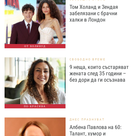
Том Холанд и Зендая
забелязани с брачни
халки в Лондон
ОТ ХОЛИВУД
СВОБОДНО ВРЕМЕ
9 неща, които състаряват
жената след 35 години –
без дори да ги осъзнава
ПО-КРАСИВА
ДНЕС ПРАЗНУВАТ
Албена Павлова на 60:
Талант, хумор и