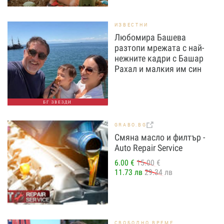
ИЗВЕСТНИ
Любомира Башева
разтопи мрежата с най-
нежните кадри с Башар
Рахал и малкия им син
БГ ЗВЕЗДИ
GRABO.BG
Смяна масло и филтър -
Auto Repair Service
6.00 €
15.00 €
11.73 лв
29.34 лв
СВОБОДНО ВРЕМЕ