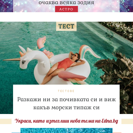
очаква всяка зодия
АСТРО
ТЕСТОВЕ
Разкажи ни за почивката си и виж
какъв морски типаж си
Украси, като изтеглиш нова тема на Edna.bg