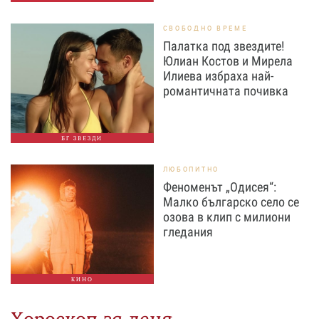
СВОБОДНО ВРЕМЕ
Палатка под звездите!
Юлиан Костов и Мирела
Илиева избраха най-
романтичната почивка
БГ ЗВЕЗДИ
ЛЮБОПИТНО
Феноменът „Одисея“:
Малко българско село се
озова в клип с милиони
гледания
КИНО