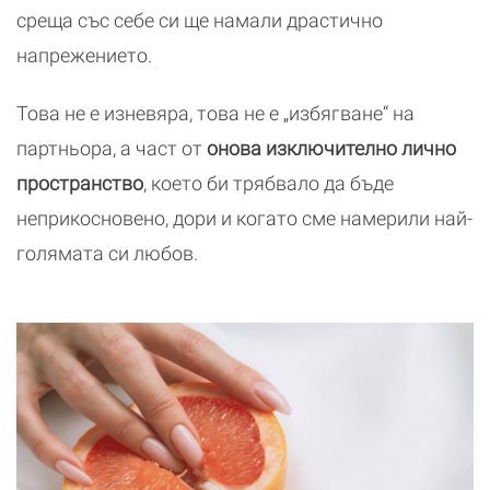
среща със себе си ще намали драстично
напрежението.
Това не е изневяра, това не е „избягване“ на
партньора, а част от
онова изключително лично
пространство
, което би трябвало да бъде
неприкосновено, дори и когато сме намерили най-
голямата си любов.