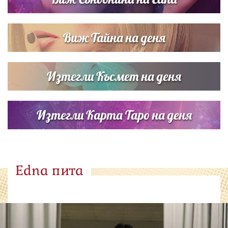
Виж Тайна на деня
Изтегли Късмет на деня
Изтегли Карта Таро на деня
Edna пита