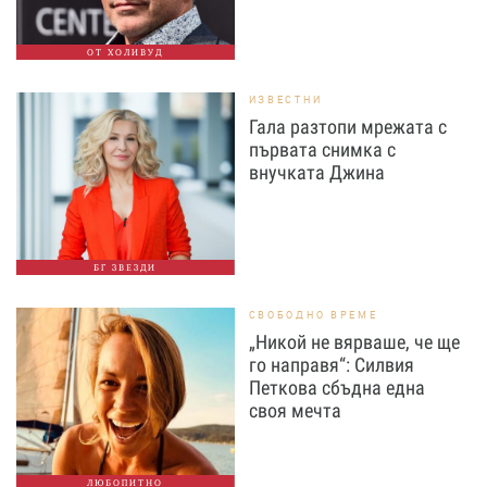
ОТ ХОЛИВУД
ИЗВЕСТНИ
Гала разтопи мрежата с
първата снимка с
внучката Джина
БГ ЗВЕЗДИ
СВОБОДНО ВРЕМЕ
„Никой не вярваше, че ще
го направя“: Силвия
Петкова сбъдна една
своя мечта
ЛЮБОПИТНО