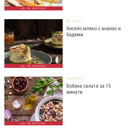
АХ, ЧЕ ВКУСНО!
ВКУСНО
Кисело мляко с ананас и
бадеми
АХ, ЧЕ ВКУСНО!
РЕЦЕПТИ
Бобена салата за 15
минути
АХ, ЧЕ ВКУСНО!