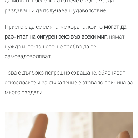
да можеш после, когато вече сте двама, да
раздаваш и да получаваш удоволствие.
Прието е да се смята, че хората, които
могат да
разчитат на
сигурен секс във всеки миг
, нямат
нужда и, по-лошото, не трябва да се
самозадоволяват.
Това е дълбоко погрешно схващане, обясняват
сексолозите и за съжаление е ставало причина за
много раздели.