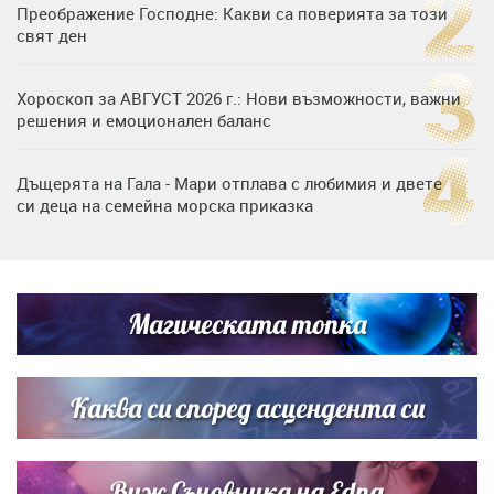
Преображение Господне: Какви са поверията за този
свят ден
Хороскоп за АВГУСТ 2026 г.: Нови възможности, важни
решения и емоционален баланс
Дъщерята на Гала - Мари отплава с любимия и двете
си деца на семейна морска приказка
„Тук сме най-щастливи“: Радина Кърджилова и Пламен
Димов издадоха своето любимо място
Магическата топка
Дъщерята на Тодор Батков вдигна сватба, Стоичков и
Братя Аргирови я изненадаха с песен
Каква си според асцендента си
Виж Съновника на Edna