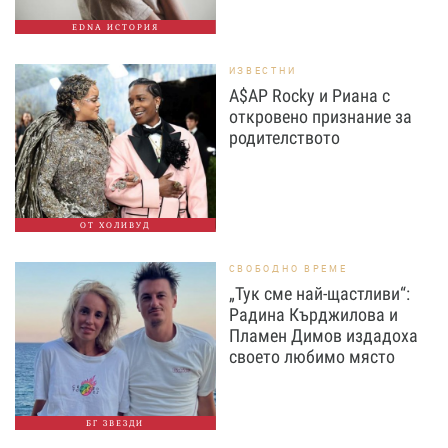
EDNA ИСТОРИЯ
ИЗВЕСТНИ
A$AP Rocky и Риана с
откровено признание за
родителството
ОТ ХОЛИВУД
СВОБОДНО ВРЕМЕ
„Тук сме най-щастливи“:
Радина Кърджилова и
Пламен Димов издадоха
своето любимо място
БГ ЗВЕЗДИ