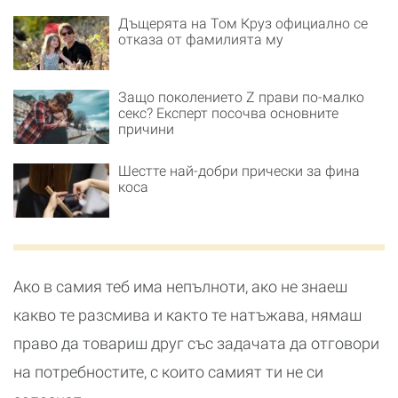
Дъщерята на Том Круз официално се
отказа от фамилията му
Защо поколението Z прави по-малко
секс? Експерт посочва основните
причини
Шестте най-добри прически за фина
коса
Ако в самия теб има непълноти, ако не знаеш
какво те разсмива и както те натъжава, нямаш
право да товариш друг със задачата да отговори
на потребностите, с които самият ти не си