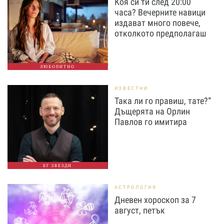
Коя си ти след 20:00
часа? Вечерните навици
издават много повече,
отколкото предполагаш
ЛЮБОПИТНО
ИЗВЕСТНИ
Така ли го правиш, тате?“
Дъщерята на Орлин
Павлов го имитира
БГ ЗВЕЗДИ
АСТРОЛОГИЯ
Дневен хороскоп за 7
август, петък