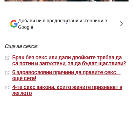
Добави ни в предпочитани източници в
Google
Още за секса:
Брак без секс или дали двойките трябва да
са потни и запъхтени, за да бъдат щастливи?
6 здравословни причини да правите секс...
още сега!
4-те секс закона, които жените признават в
леглото