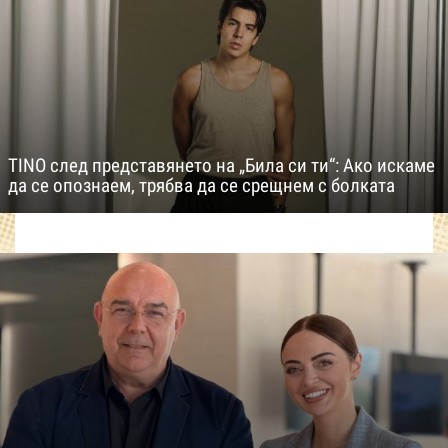
TINO след представянето на „Била си ти“: Ако искаме
да се опознаем, трябва да се срещнем с болката