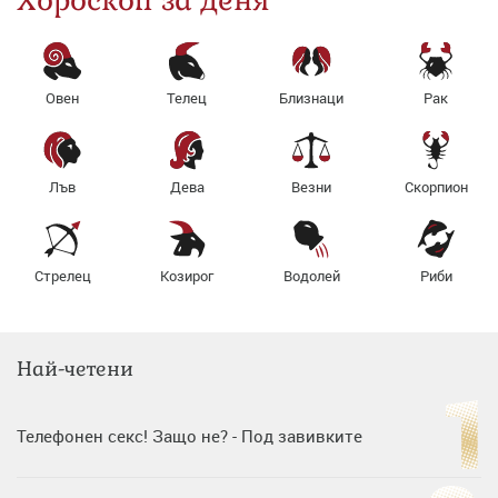
Хороскоп за деня
Овен
Телец
Близнаци
Рак
Лъв
Дева
Везни
Скорпион
Стрелец
Козирог
Водолей
Риби
Най-четени
Телефонен секс! Защо не? - Под завивките