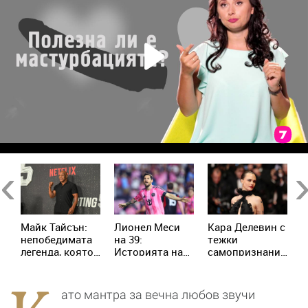
Previous
Ne
п
Майк Тайсън:
Лионел Меси
Кара Делевин с
Ч
непобедимата
на 39:
тежки
с
легенда, която
Историята на
самопризнания:
Ш
пренаписа
момчето от
Позволявах на
п
историята на
Росарио, което
хората да се
П
бокса
покори света
възползват от
ато мантра за вечна любов
звучи
мен сексуално