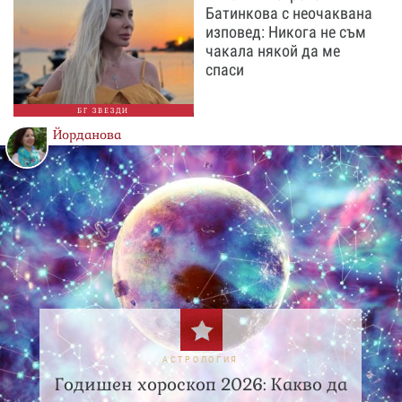
Батинкова с неочаквана
изповед: Никога не съм
чакала някой да ме
спаси
БГ ЗВЕЗДИ
Йорданова
АСТРОЛОГИЯ
Годишен хороскоп 2026: Какво да