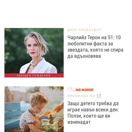
ДНЕС ПРАЗНУВАТ
Чарлийз Терон на 51: 10
любопитни факта за
звездата, която не спира
да вдъхновява
ЗВЕЗДЕН РОЖДЕНИК
OHNAMAMA.BG
Защо детето трябва да
играе навън всеки ден:
Ползи, които ще ви
изненадат