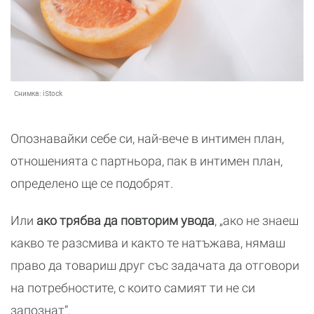
Снимка:
iStock
Опознавайки себе си, най-вече в интимен план,
отношенията с партньора, пак в интимен план,
определено ще се подобрят.
Или
ако трябва да повторим увода
, „ако не знаеш
какво те разсмива и както те натъжава, нямаш
право да товариш друг със задачата да отговори
на потребностите, с които самият ти не си
запознат“.