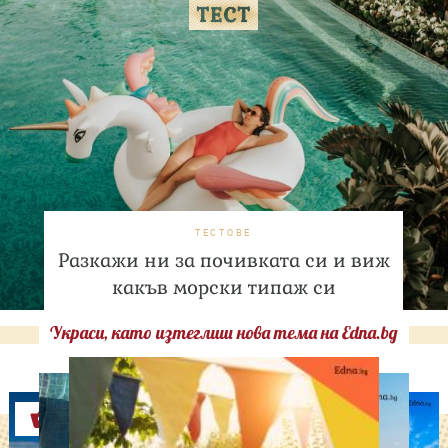
ТЕСТОВЕ
Разкажи ни за почивката си и виж
какъв морски типаж си
Украси, като изтеглиш нова тема на Edna.bg
Оферти