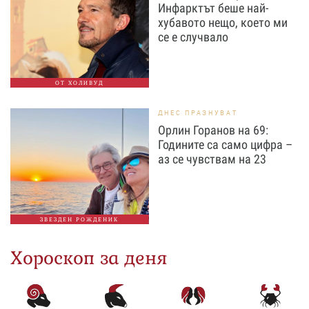
Инфарктът беше най-
хубавото нещо, което ми
се е случвало
ОТ ХОЛИВУД
ДНЕС ПРАЗНУВАТ
Орлин Горанов на 69:
Годините са само цифра –
аз се чувствам на 23
ЗВЕЗДЕН РОЖДЕНИК
Хороскоп за деня