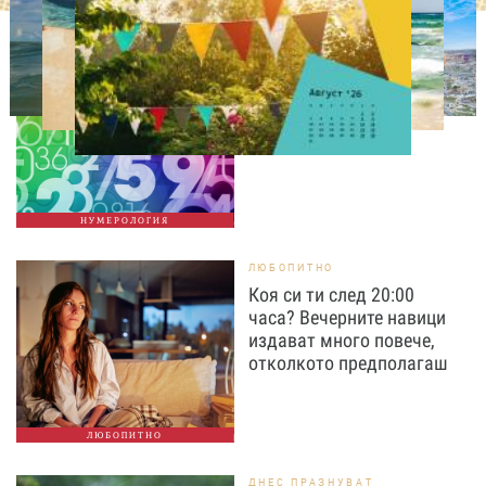
НУМЕРОЛОГИЯ
Нумерологична прогноза
за 8 август, събота
НУМЕРОЛОГИЯ
ЛЮБОПИТНО
Коя си ти след 20:00
часа? Вечерните навици
издават много повече,
отколкото предполагаш
ЛЮБОПИТНО
ДНЕС ПРАЗНУВАТ