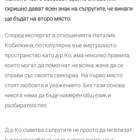
скришно дават ясен знак на съпругите, че винаги
ще бъдат на второ място.
Според експертът в отношенията Наталия
Кобилкина, по-популярна във виртуалното
пространство като д-р Ко, има няколко правила,
които могат да помогнат на всяка жена да се
справи със своята свекърва. На първо място
стоят любовта и уважението. Без тази основа
никога няма да бъде намерен общ език и
разбирателство.
Д-р Ко съветва съпругите не просто да не влизат
в директни сблъсъци със свекървите, но и