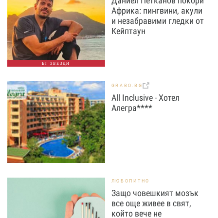
Даниел Петканов покори
Африка: пингвини, акули
и незабравими гледки от
Кейптаун
БГ ЗВЕЗДИ
GRABO.BG
All Inclusive - Хотел
Алегра****
ЛЮБОПИТНО
Защо човешкият мозък
все още живее в свят,
който вече не