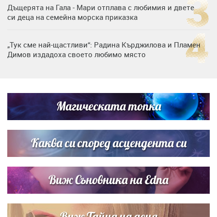
Дъщерята на Гала - Мари отплава с любимия и двете
си деца на семейна морска приказка
„Тук сме най-щастливи“: Радина Кърджилова и Пламен
Димов издадоха своето любимо място
Дъщерята на Тодор Батков вдигна сватба, Стоичков и
Братя Аргирови я изненадаха с песен
Магическата топка
Дневен хороскоп за 6 август, четвъртък
Каква си според асцендента си
Виж Съновника на Edna
Виж Тайна на деня