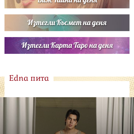
Изтегли Късмет на деня
Изтегли Карта Таро на деня
Edna пита