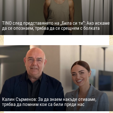
TINO след представянето на „Била си ти“: Ако искаме
да се опознаем, трябва да се срещнем с болката
Калин Сърменов: За да знаем накъде отиваме,
трябва да помним кои са били преди нас