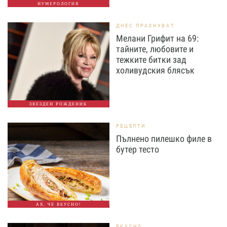
НУМЕРОЛОГИЯ
ДНЕС ПРАЗНУВАТ
Мелани Грифит на 69:
тайните, любовите и
тежките битки зад
холивудския блясък
ЗВЕЗДЕН РОЖДЕНИК
РЕЦЕПТИ
Пълнено пилешко филе в
бутер тесто
АХ, ЧЕ ВКУСНО!
ВКУСНО