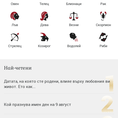
Овен
Телец
Близнаци
Рак
Лъв
Дева
Везни
Скорпион
Стрелец
Козирог
Водолей
Риби
Най-четени
Датата, на която сте родени, влияе върху любовния ви
живот. Ето как...
Кой празнува имен ден на 9 август