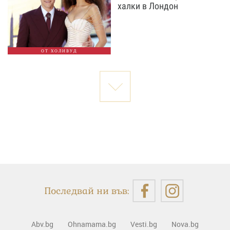
халки в Лондон
ОТ ХОЛИВУД
Последвай ни във:
Abv.bg
Ohnamama.bg
Vesti.bg
Nova.bg