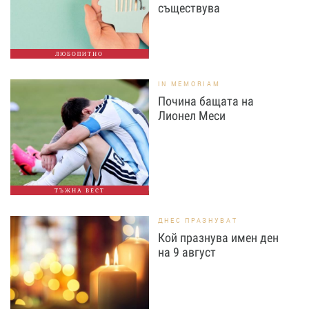
съществува
ЛЮБОПИТНО
IN MEMORIAM
Почина бащата на
Лионел Меси
ТЪЖНА ВЕСТ
ДНЕС ПРАЗНУВАТ
Кой празнува имен ден
на 9 август