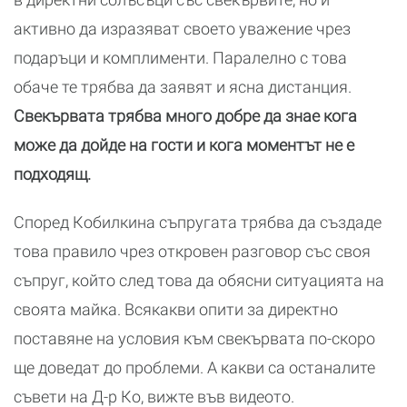
активно да изразяват своето уважение чрез
подаръци и комплименти. Паралелно с това
обаче те трябва да заявят и ясна дистанция.
Свекървата трябва много добре да знае кога
може да дойде на гости и кога моментът не е
подходящ.
Според Кобилкина съпругата трябва да създаде
това правило чрез откровен разговор със своя
съпруг, който след това да обясни ситуацията на
своята майка. Всякакви опити за директно
поставяне на условия към свекървата по-скоро
ще доведат до проблеми. А какви са останалите
съвети на Д-р Ко, вижте във видеото.