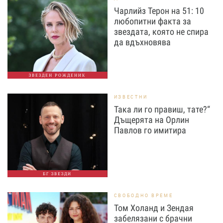
Чарлийз Терон на 51: 10
любопитни факта за
звездата, която не спира
да вдъхновява
ЗВЕЗДЕН РОЖДЕНИК
ИЗВЕСТНИ
Така ли го правиш, тате?“
Дъщерята на Орлин
Павлов го имитира
БГ ЗВЕЗДИ
СВОБОДНО ВРЕМЕ
Том Холанд и Зендая
забелязани с брачни