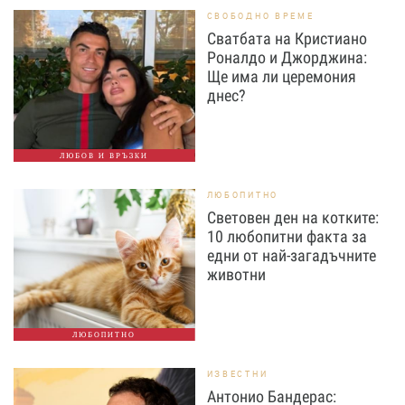
СВОБОДНО ВРЕМЕ
Сватбата на Кристиано
Роналдо и Джорджина:
Ще има ли церемония
днес?
ЛЮБОВ И ВРЪЗКИ
ЛЮБОПИТНО
Световен ден на котките:
10 любопитни факта за
едни от най-загадъчните
животни
ЛЮБОПИТНО
ИЗВЕСТНИ
Антонио Бандерас: