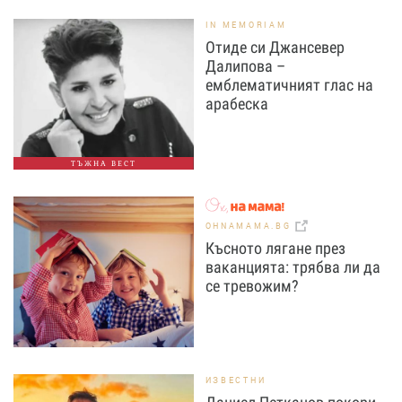
IN MEMORIAM
Отиде си Джансевер
Далипова –
емблематичният глас на
арабеска
ТЪЖНА ВЕСТ
OHNAMAMA.BG
Късното лягане през
ваканцията: трябва ли да
се тревожим?
ИЗВЕСТНИ