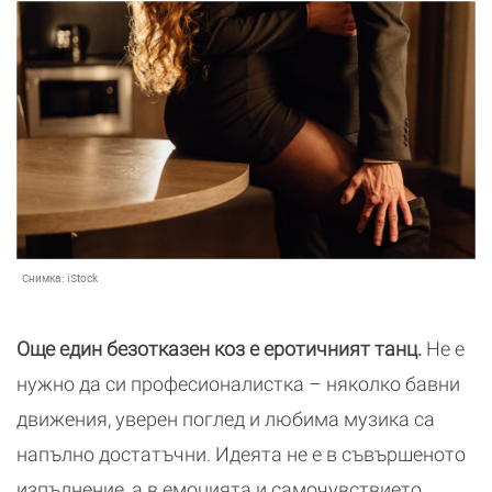
Снимка:
iStock
Още един безотказен коз е еротичният танц.
Не е
нужно да си професионалистка – няколко бавни
движения, уверен поглед и любима музика са
напълно достатъчни. Идеята не е в съвършеното
изпълнение, а в емоцията и самочувствието,