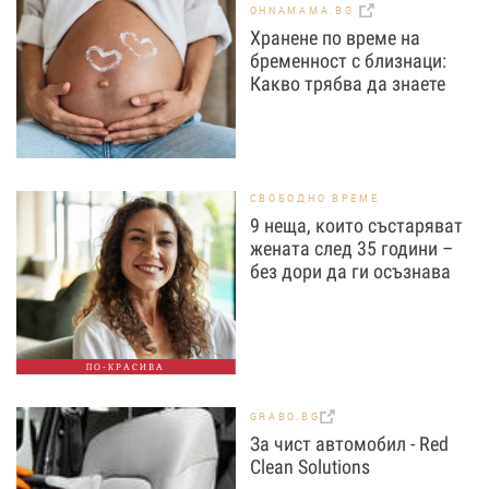
OHNAMAMA.BG
Хранене по време на
бременност с близнаци:
Какво трябва да знаете
СВОБОДНО ВРЕМЕ
9 неща, които състаряват
жената след 35 години –
без дори да ги осъзнава
ПО-КРАСИВА
GRABO.BG
За чист автомобил - Red
Clean Solutions