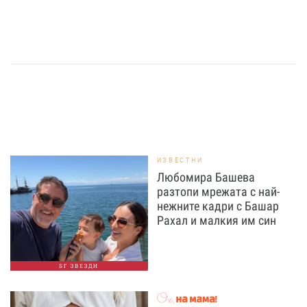
ИЗВЕСТНИ
Любомира Башева
разтопи мрежата с най-
нежните кадри с Башар
Рахал и малкия им син
БГ ЗВЕЗДИ