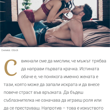
Снимка:
iStock
С
викнали сме да мислим, че мъжът трябва
да направи първата крачка. Истината
обаче е, че понякога именно жената е
тази, която може да запали искрата и да внесе
повече страст във връзката. Да бъдеш
съблазнителка не означава да играеш роля или
да се преструваш. Напротив – това е изкуството