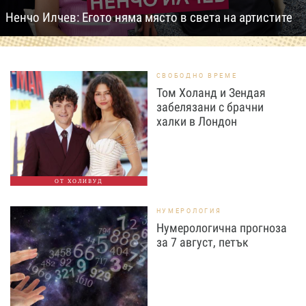
Ненчо Илчев: Егото няма място в света на артистите
СВОБОДНО ВРЕМЕ
Том Холанд и Зендая
забелязани с брачни
халки в Лондон
ОТ ХОЛИВУД
НУМЕРОЛОГИЯ
Нумерологична прогноза
за 7 август, петък