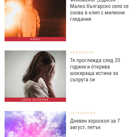
Малко българско село се
озова в клип с милиони
гледания
КИНО
ЛЮБОПИТНО
Тя проглежда след 20
години и открива
шокираща истина за
съпруга си
EDNA ИСТОРИЯ
АСТРОЛОГИЯ
Дневен хороскоп за 7
август, петък