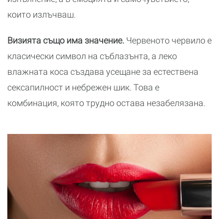
които излъчваш.
Визията също има значение.
Червеното червило е
класически символ на съблазънта, а леко
влажната коса създава усещане за естествена
сексапилност и небрежен шик. Това е
комбинация, която трудно остава незабелязана.