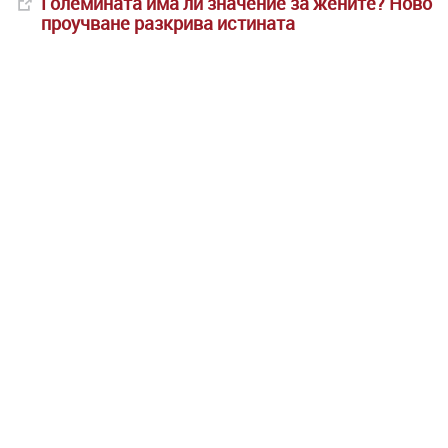
Големината има ли значение за жените? Ново
проучване разкрива истината