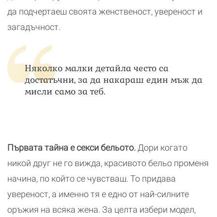
да подчертаеш своята женственост, увереност и
загадъчност.
Няколко малки детайла често са
достатъчни, за да накараш един мъж да
мисли само за теб.
Първата тайна е секси бельото.
Дори когато
никой друг не го вижда, красивото бельо променя
начина, по който се чувстваш. То придава
увереност, а именно тя е едно от най-силните
оръжия на всяка жена. За целта избери модел,