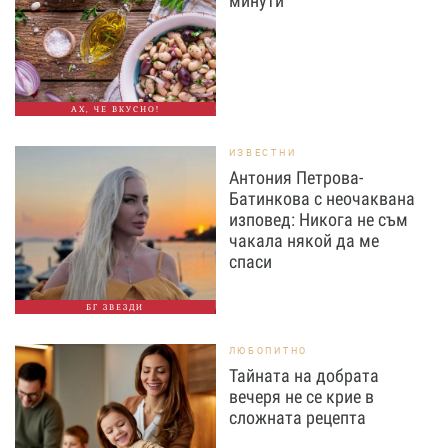
минути
АХ, ЧЕ ВКУСНО!
ИЗВЕСТНИ
Антония Петрова-
Батинкова с неочаквана
изповед: Никога не съм
чакала някой да ме
спаси
БГ ЗВЕЗДИ
ЛЮБОПИТНО
Тайната на добрата
вечеря не се крие в
сложната рецепта