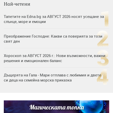
Най-четени
Тапетите на Edna.bg за АВГУСТ 2026 носят усещане за
слънце, море и емоции
Преображение Господне: Какви са поверията за този
свят ден
Хороскоп за АВГУСТ 2026 г.: Нови възможности, важни
решения и емоционален баланс
Дъщерята на Гала - Мари отплава с любимия и двете
си деца на семейна морска приказка
„Тук сме най-щастливи“: Радина Кърджилова и Пламен
Димов издадоха своето любимо място
Магическата топка