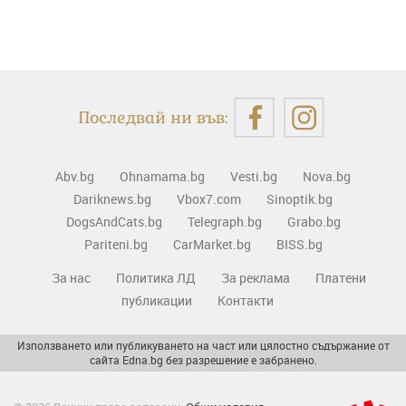
Последвай ни във:
Abv.bg
Ohnamama.bg
Vesti.bg
Nova.bg
Dariknews.bg
Vbox7.com
Sinoptik.bg
DogsAndCats.bg
Telegraph.bg
Grabo.bg
Pariteni.bg
CarMarket.bg
BISS.bg
За нас
Политика ЛД
За реклама
Платени
публикации
Контакти
Използването или публикуването на част или цялостно съдържание от
сайта Edna.bg без разрешение е забранено.