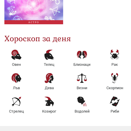
АСТРО
Хороскоп за деня
Овен
Телец
Близнаци
Рак
Лъв
Дева
Везни
Скорпион
Стрелец
Козирог
Водолей
Риби