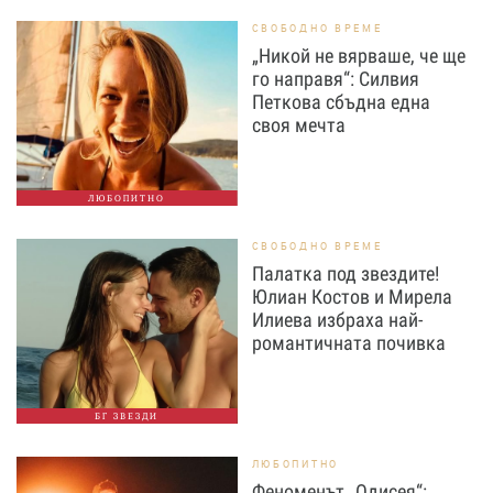
СВОБОДНО ВРЕМЕ
„Никой не вярваше, че ще
го направя“: Силвия
Петкова сбъдна една
своя мечта
ЛЮБОПИТНО
СВОБОДНО ВРЕМЕ
Палатка под звездите!
Юлиан Костов и Мирела
Илиева избраха най-
романтичната почивка
БГ ЗВЕЗДИ
ЛЮБОПИТНО
Феноменът „Одисея“: