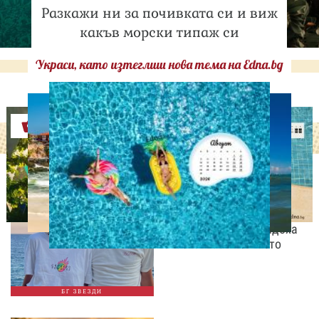
Разкажи ни за почивката си и виж
какъв морски типаж си
Украси, като изтеглиш нова тема на Edna.bg
Оферти
СВОБОДНО ВРЕМЕ
„Тук сме най-щастливи“:
Радина Кърджилова и
Пламен Димов издадоха
своето любимо място
БГ ЗВЕЗДИ