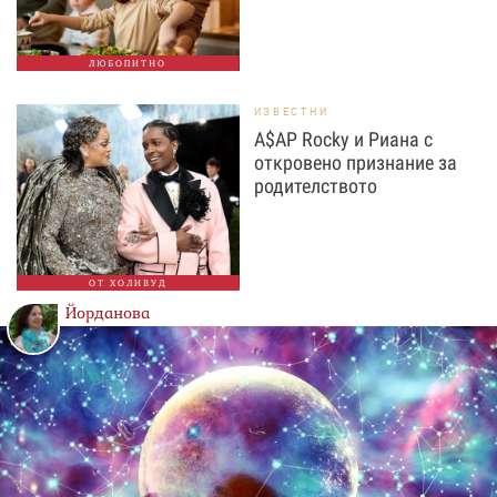
ЛЮБОПИТНО
ИЗВЕСТНИ
A$AP Rocky и Риана с
откровено признание за
родителството
ОТ ХОЛИВУД
Йорданова