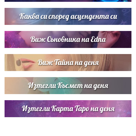
Дъщерята на Тодор Батков вдигна сватба, Стоичков и
Братя Аргирови я изненадаха с песен
Каква си според асцендента си
Виж Съновника на Edna
Виж Тайна на деня
Изтегли Късмет на деня
Изтегли Карта Таро на деня