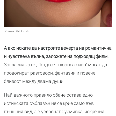
Снимка:
Thinkstock
А ако искате да настроите вечерта на романтична
и чувствена вълна, заложете на подходящ филм.
Заглавия като „Петдесет нюанса сиво” могат да
провокират разговори, фантазии и повече
близост между двама души.
Най-важното правило обаче остава едно –
истинската съблазън не се крие само във
външния вид, а в уверената усмивка, искрения