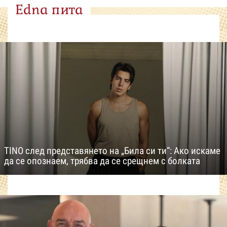
Edna пита
TINO след представянето на „Била си ти“: Ако искаме
да се опознаем, трябва да се срещнем с болката