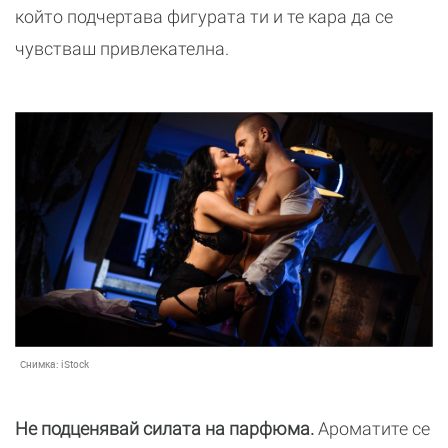
който подчертава фигурата ти и те кара да се
чувстваш привлекателна.
Снимка:
iStock
Не подценявай силата на парфюма.
Ароматите се