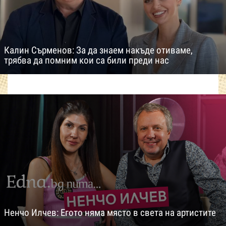
Калин Сърменов: За да знаем накъде отиваме,
трябва да помним кои са били преди нас
Ненчо Илчев: Егото няма място в света на артистите