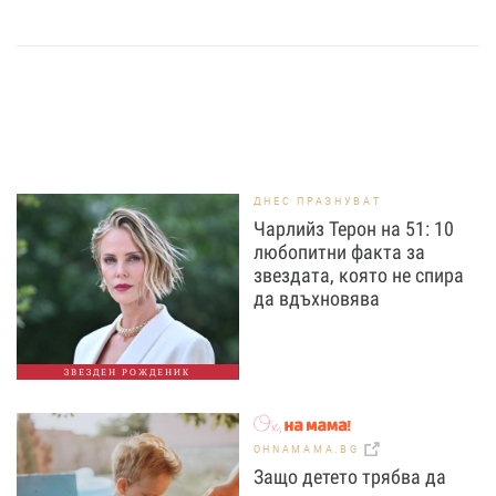
ДНЕС ПРАЗНУВАТ
Чарлийз Терон на 51: 10
любопитни факта за
звездата, която не спира
да вдъхновява
ЗВЕЗДЕН РОЖДЕНИК
OHNAMAMA.BG
Защо детето трябва да