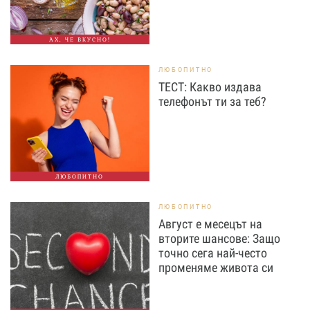
АХ, ЧЕ ВКУСНО!
ЛЮБОПИТНО
ТЕСТ: Какво издава
телефонът ти за теб?
ЛЮБОПИТНО
ЛЮБОПИТНО
Август е месецът на
вторите шансове: Защо
точно сега най-често
променяме живота си