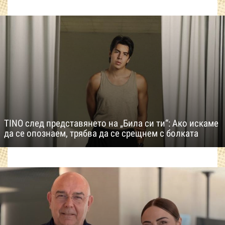
TINO след представянето на „Била си ти“: Ако искаме
да се опознаем, трябва да се срещнем с болката