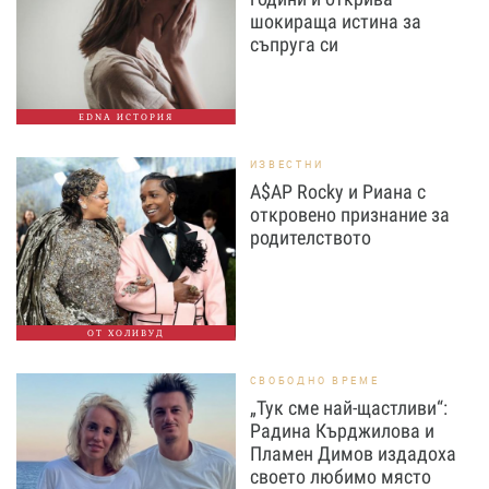
шокираща истина за
съпруга си
EDNA ИСТОРИЯ
ИЗВЕСТНИ
A$AP Rocky и Риана с
откровено признание за
родителството
ОТ ХОЛИВУД
СВОБОДНО ВРЕМЕ
„Тук сме най-щастливи“:
Радина Кърджилова и
Пламен Димов издадоха
своето любимо място