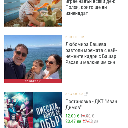
играе навън всеки ден:
Ползи, които ще ви
изненадат
ИЗВЕСТНИ
Любомира Башева
разтопи мрежата с най-
нежните кадри с Башар
Рахал и малкия им син
БГ ЗВЕЗДИ
GRABO.BG
Постановка - ДКТ "Иван
Димов"
12.00 €
14.00 €
23.47 лв
27.38 лв