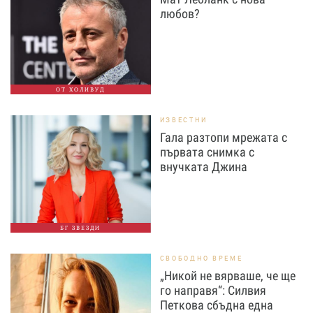
любов?
ОТ ХОЛИВУД
ИЗВЕСТНИ
Гала разтопи мрежата с
първата снимка с
внучката Джина
БГ ЗВЕЗДИ
СВОБОДНО ВРЕМЕ
„Никой не вярваше, че ще
го направя“: Силвия
Петкова сбъдна една