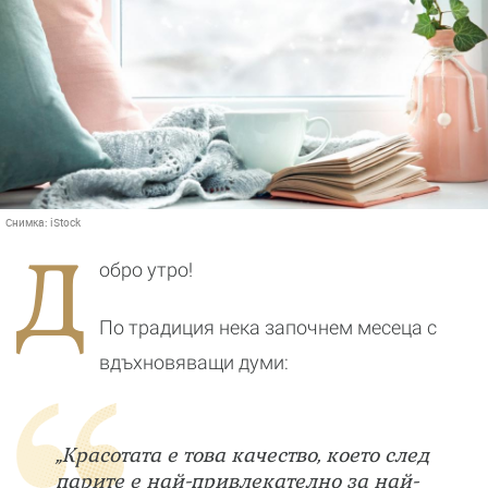
Снимка:
iStock
Д
обро утро!
По традиция нека започнем месеца с
вдъхновяващи думи:
„Красотата е това качество, което след
парите е най-привлекателно за най-