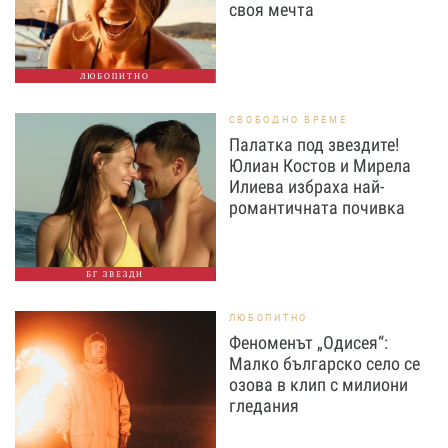
своя мечта
ЛЮБОПИТНО
СВОБОДНО ВРЕМЕ
Палатка под звездите!
Юлиан Костов и Мирела
Илиева избраха най-
романтичната почивка
БГ ЗВЕЗДИ
ЛЮБОПИТНО
Феноменът „Одисея“:
Малко българско село се
озова в клип с милиони
гледания