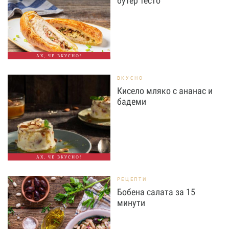
бутер тесто
АХ, ЧЕ ВКУСНО!
ВКУСНО
Кисело мляко с ананас и
бадеми
АХ, ЧЕ ВКУСНО!
РЕЦЕПТИ
Бобена салата за 15
минути