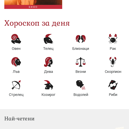
КИНО
Хороскоп за деня
Овен
Телец
Близнаци
Рак
Лъв
Дева
Везни
Скорпион
Стрелец
Козирог
Водолей
Риби
Най-четени