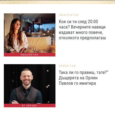
ЛЮБОПИТНО
Коя си ти след 20:00
часа? Вечерните навици
издават много повече,
отколкото предполагаш
ЛЮБОПИТНО
ИЗВЕСТНИ
Така ли го правиш, тате?“
Дъщерята на Орлин
Павлов го имитира
БГ ЗВЕЗДИ