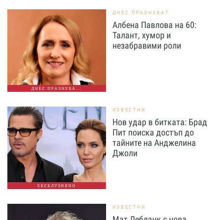
ДНЕС ПРАЗНУВАТ
Албена Павлова на 60:
Талант, хумор и
незабравими роли
ДНЕС ПРАЗНУВА...
ИЗВЕСТНИ
Нов удар в битката: Брад
Пит поиска достъп до
тайните на Анджелина
Джоли
ЕКСКЛУЗИВНО
ИЗВЕСТНИ
Мат Лебланк с нова