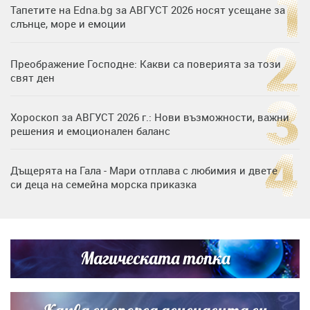
Тапетите на Edna.bg за АВГУСТ 2026 носят усещане за
слънце, море и емоции
Преображение Господне: Какви са поверията за този
свят ден
Хороскоп за АВГУСТ 2026 г.: Нови възможности, важни
решения и емоционален баланс
Дъщерята на Гала - Мари отплава с любимия и двете
си деца на семейна морска приказка
„Тук сме най-щастливи“: Радина Кърджилова и Пламен
Димов издадоха своето любимо място
Магическата топка
Дъщерята на Тодор Батков вдигна сватба, Стоичков и
Братя Аргирови я изненадаха с песен