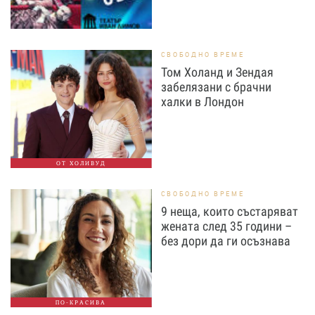
СВОБОДНО ВРЕМЕ
Том Холанд и Зендая
забелязани с брачни
халки в Лондон
ОТ ХОЛИВУД
СВОБОДНО ВРЕМЕ
9 неща, които състаряват
жената след 35 години –
без дори да ги осъзнава
ПО-КРАСИВА