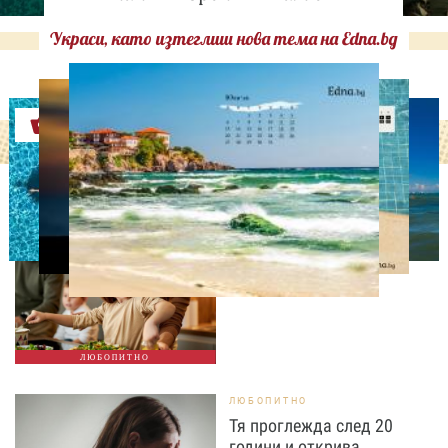
Украси, като изтеглиш нова тема на Edna.bg
Оферти
ЛЮБОПИТНО
Тайната на добрата
вечеря не се крие в
сложната рецепта
ЛЮБОПИТНО
ЛЮБОПИТНО
Тя проглежда след 20
години и открива