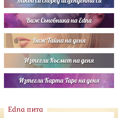
Каква си според асцендента си
Виж Съновника на Edna
Виж Тайна на деня
Изтегли Късмет на деня
Изтегли Карта Таро на деня
Edna пита