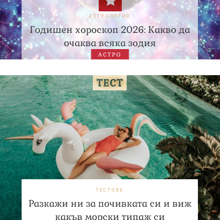
АСТРОЛОГИЯ
Годишен хороскоп 2026: Какво да
очаква всяка зодия
АСТРО
ТЕСТОВЕ
Разкажи ни за почивката си и виж
какъв морски типаж си