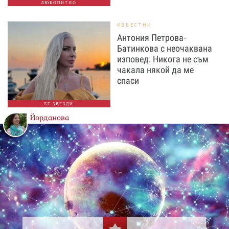
ЛЮБОПИТНО
ИЗВЕСТНИ
Антония Петрова-
Батинкова с неочаквана
изповед: Никога не съм
чакала някой да ме
спаси
БГ ЗВЕЗДИ
Йорданова