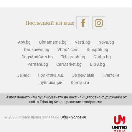
Последвай ни във:
Abv.bg
Ohnamama.bg
Vesti.bg
Nova.bg
Dariknews.bg
Vbox7.com
Sinoptik.bg
DogsAndCats.bg
Telegraph.bg
Grabo.bg
Pariteni.bg
CarMarket.bg
BISS.bg
За нас
Политика ЛД
За реклама
Платени
публикации
Контакти
Използването или публикуването на част или цялостно съдържание от
сайта Edna.bg без разрешение е забранено.
© 2026 Всички права запазени.
Общи условия