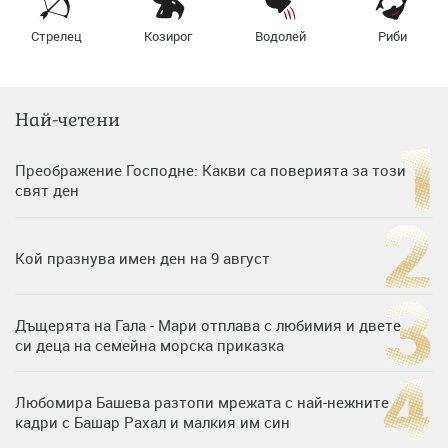
Стрелец
Козирог
Водолей
Риби
Най-четени
Преображение Господне: Какви са поверията за този
свят ден
Кой празнува имен ден на 9 август
Дъщерята на Гала - Мари отплава с любимия и двете
си деца на семейна морска приказка
Любомира Башева разтопи мрежата с най-нежните
кадри с Башар Рахал и малкия им син