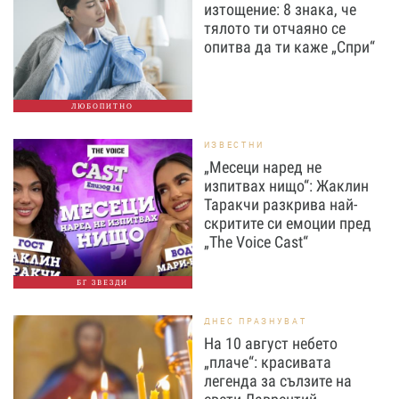
изтощение: 8 знака, че
тялото ти отчаяно се
опитва да ти каже „Спри“
ЛЮБОПИТНО
ИЗВЕСТНИ
„Месеци наред не
изпитвах нищо“: Жаклин
Таракчи разкрива най-
скритите си емоции пред
„The Voice Cast“
БГ ЗВЕЗДИ
ДНЕС ПРАЗНУВАТ
На 10 август небето
„плаче“: красивата
легенда за сълзите на