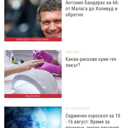
Антонио Бандерас на 66:
от Малага до Холивуд и
обратно
ЗВЕЗДЕН РОЖДЕНИК
ЗДРАВЕ
Какви рискове крие гел
лакът?
ПОЛЕЗНО
АСТРОЛОГИЯ
Седмичен хороскоп за 10
- 16 август: Време за
промени, смели решения