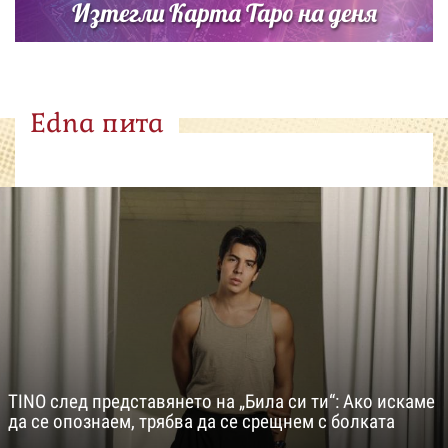
Изтегли Карта Таро на деня
Edna пита
TINO след представянето на „Била си ти“: Ако искаме
да се опознаем, трябва да се срещнем с болката