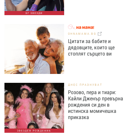
БГ ЗВЕЗДИ
OHNAMAMA.BG
Цитати за бабите и
дядовците, които ще
стоплят сърцето ви
ДНЕС ПРАЗНУВАТ
Розово, пера и тиари:
Кайли Дженър превърна
рождения си ден в
истинска момичешка
приказка
ЗВЕЗДЕН РОЖДЕНИК