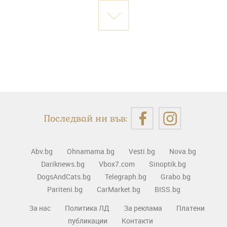
Последвай ни във:
Abv.bg
Ohnamama.bg
Vesti.bg
Nova.bg
Dariknews.bg
Vbox7.com
Sinoptik.bg
DogsAndCats.bg
Telegraph.bg
Grabo.bg
Pariteni.bg
CarMarket.bg
BISS.bg
За нас
Политика ЛД
За реклама
Платени
публикации
Контакти