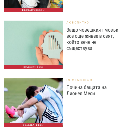
ЕКСКЛУЗИВНО
ЛЮБОПИТНО
Защо човешкият мозък
все още живее в свят,
който вече не
съществува
ЛЮБОПИТНО
IN MEMORIAM
Почина бащата на
Лионел Меси
ТЪЖНА ВЕСТ