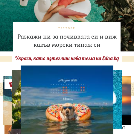
ТЕСТОВЕ
Разкажи ни за почивката си и виж
какъв морски типаж си
Украси, като изтеглиш нова тема на Edna.bg
Оферти
ИЗВЕСТНИ
Даниел Петканов покори
Африка: пингвини, акули
и незабравими гледки от
Кейптаун