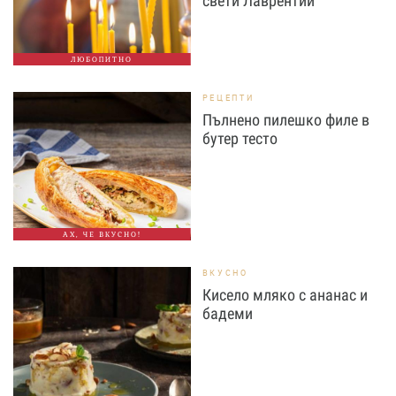
свети Лаврентий
ЛЮБОПИТНО
РЕЦЕПТИ
Пълнено пилешко филе в
бутер тесто
АХ, ЧЕ ВКУСНО!
ВКУСНО
Кисело мляко с ананас и
бадеми