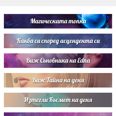
„Тук сме най-щастливи“: Радина Кърджилова и Пламен
Димов издадоха своето любимо място
Магическата топка
Дъщерята на Тодор Батков вдигна сватба, Стоичков и
Братя Аргирови я изненадаха с песен
Каква си според асцендента си
Виж Съновника на Edna
Виж Тайна на деня
Изтегли Късмет на деня