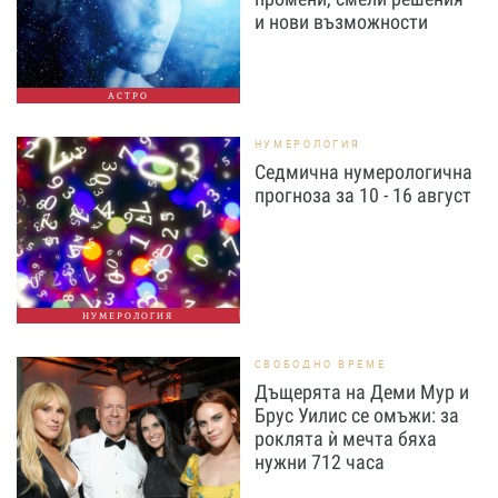
и нови възможности
АСТРО
НУМЕРОЛОГИЯ
Седмична нумерологична
прогноза за 10 - 16 август
НУМЕРОЛОГИЯ
СВОБОДНО ВРЕМЕ
Дъщерята на Деми Мур и
Брус Уилис се омъжи: за
роклята ѝ мечта бяха
нужни 712 часа