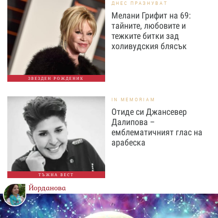
ДНЕС ПРАЗНУВАТ
Мелани Грифит на 69:
тайните, любовите и
тежките битки зад
холивудския блясък
ЗВЕЗДЕН РОЖДЕНИК
IN MEMORIAM
Отиде си Джансевер
Далипова –
емблематичният глас на
арабеска
ТЪЖНА ВЕСТ
Йорданова