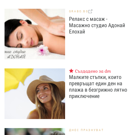
GRABO.BG
Релакс с масаж -
Масажно студио Адонай
Елохай
Създадено за dm
Малките стъпки, които
превръщат един ден на
плажа в безгрижно лятно
приключение
ДНЕС ПРАЗНУВАТ