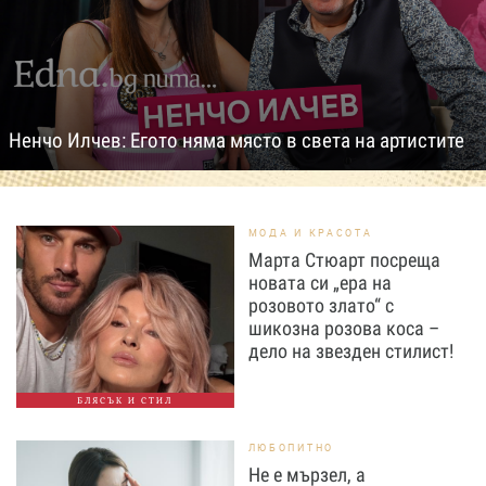
Ненчо Илчев: Егото няма място в света на артистите
МОДА И КРАСОТА
Марта Стюарт посреща
новата си „ера на
розовото злато“ с
шикозна розова коса –
дело на звезден стилист!
БЛЯСЪК И СТИЛ
ЛЮБОПИТНО
Не е мързел, а