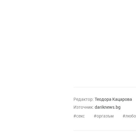
Редактор:
Теодора Кацарова
Източник:
dariknews.bg
секс
оргазъм
любо