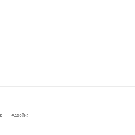
в
двойка