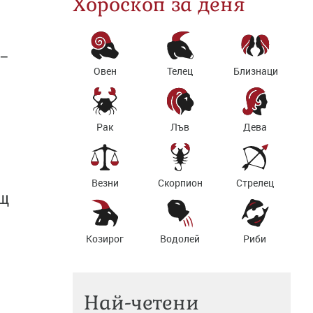
Хороскоп за деня
 –
Овен
Телец
Близнаци
Рак
Лъв
Дева
Везни
Скорпион
Стрелец
ощ
Козирог
Водолей
Риби
Най-четени