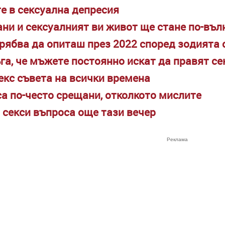
те в сексуална депресия
ани и сексуалният ви живот ще стане по-въ
трябва да опиташ през 2022 според зодията 
га, че мъжете постоянно искат да правят се
секс съвета на всички времена
са по-често срещани, отколкото мислите
9 секси въпроса още тази вечер