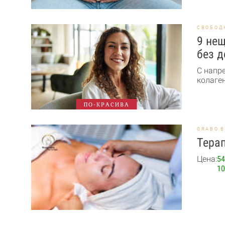
СВОБОД
9 нещ
без д
С напр
колаген
ПО-КРАСИВА
GRABO.
Терап
Цена:
54
10