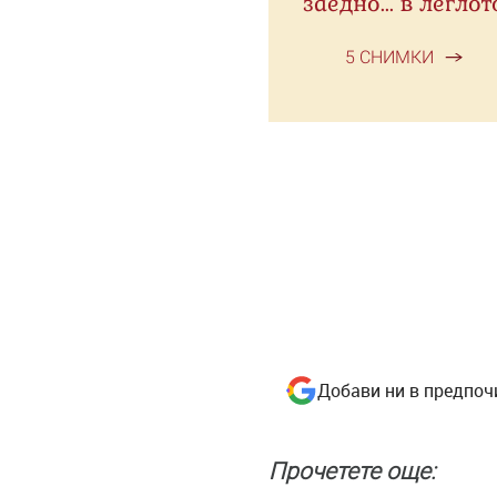
заедно... в леглот
5 СНИМКИ
Добави ни в предпоч
Прочетете още: