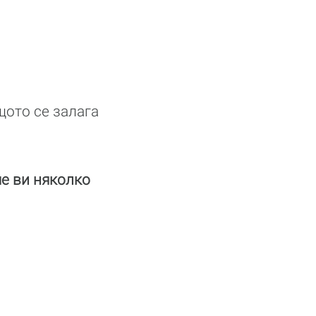
щото се залага
ме ви няколко