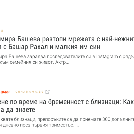
НИ
мира Башева разтопи мрежата с най-нежни
 с Башар Рахал и малкия им син
ра Башева зарадва последователите си в Instagram с рядъ
към семейния си живот. Актр...
OHNAMAMA.BG
не по време на бременност с близнаци: Ка
а да знаете
аквате близнаци, препоръките са да приемате 300 допълнит
 дневно през първия триместър, ...