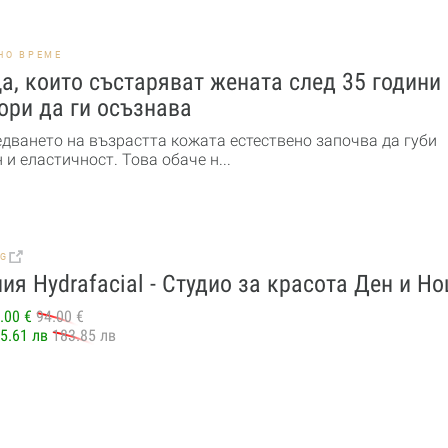
НО ВРЕМЕ
а, които състаряват жената след 35 години
ори да ги осъзнава
едването на възрастта кожата естествено започва да губи
 и еластичност. Това обаче н...
BG
ия Hydrafacial - Студио за красота Ден и Н
.00 €
94.00 €
5.61 лв
183.85 лв