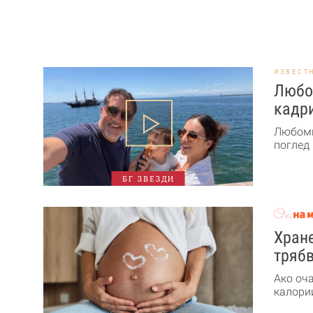
ИЗВЕСТ
Любо
кадри
Любоми
поглед 
БГ ЗВЕЗДИ
Хране
трябв
Ако оч
калории