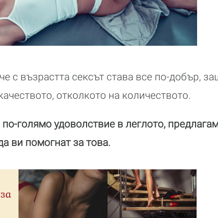
 че с възрастта сексът става все по-добър, за
качеството, отколкото на количеството.
 по-голямо удоволствие в леглото, предлага
да ви помогнат за това.
 за