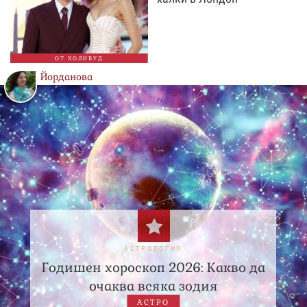
ОТ ХОЛИВУД
Йорданова
АСТРОЛОГИЯ
Годишен хороскоп 2026: Какво да
очаква всяка зодия
АСТРО