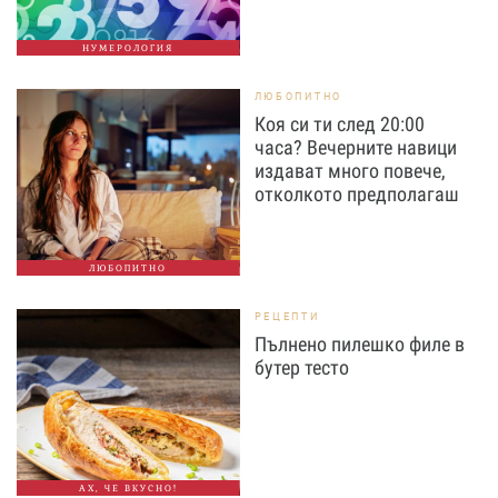
НУМЕРОЛОГИЯ
ЛЮБОПИТНО
Коя си ти след 20:00
часа? Вечерните навици
издават много повече,
отколкото предполагаш
ЛЮБОПИТНО
РЕЦЕПТИ
Пълнено пилешко филе в
бутер тесто
АХ, ЧЕ ВКУСНО!