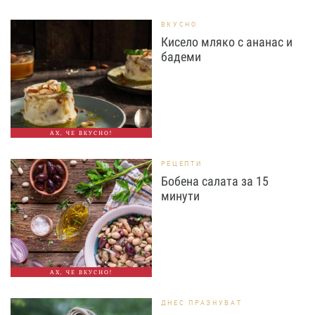
ВКУСНО
Кисело мляко с ананас и
бадеми
АХ, ЧЕ ВКУСНО!
РЕЦЕПТИ
Бобена салата за 15
минути
АХ, ЧЕ ВКУСНО!
ДНЕС ПРАЗНУВАТ