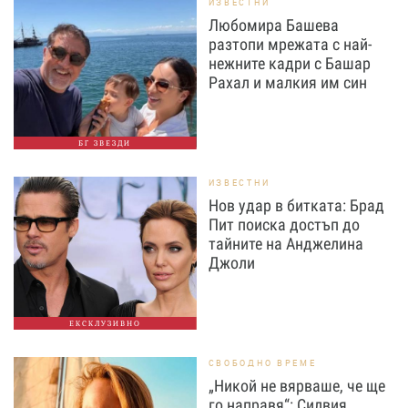
ИЗВЕСТНИ
Любомира Башева
разтопи мрежата с най-
нежните кадри с Башар
Рахал и малкия им син
БГ ЗВЕЗДИ
ИЗВЕСТНИ
Нов удар в битката: Брад
Пит поиска достъп до
тайните на Анджелина
Джоли
ЕКСКЛУЗИВНО
СВОБОДНО ВРЕМЕ
„Никой не вярваше, че ще
го направя“: Силвия