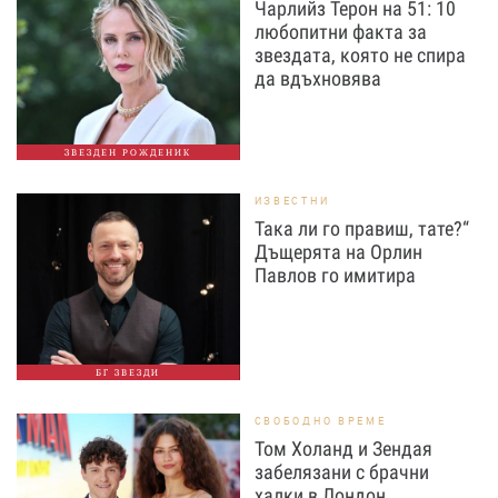
Чарлийз Терон на 51: 10
любопитни факта за
звездата, която не спира
да вдъхновява
ЗВЕЗДЕН РОЖДЕНИК
ИЗВЕСТНИ
Така ли го правиш, тате?“
Дъщерята на Орлин
Павлов го имитира
БГ ЗВЕЗДИ
СВОБОДНО ВРЕМЕ
Том Холанд и Зендая
забелязани с брачни
халки в Лондон