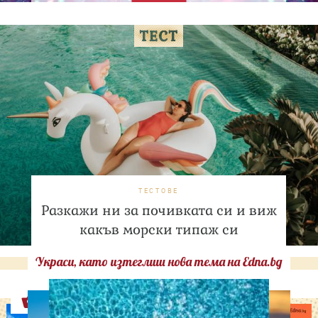
ТЕСТОВЕ
Разкажи ни за почивката си и виж
какъв морски типаж си
Украси, като изтеглиш нова тема на Edna.bg
Оферти