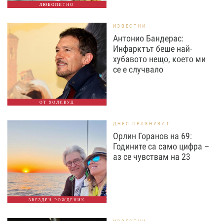
ЛЮБОПИТНО
ИЗВЕСТНИ
Антонио Бандерас:
Инфарктът беше най-
хубавото нещо, което ми
се е случвало
ОТ ХОЛИВУД
ДНЕС ПРАЗНУВАТ
Орлин Горанов на 69:
Годините са само цифра –
аз се чувствам на 23
ЗВЕЗДЕН РОЖДЕНИК