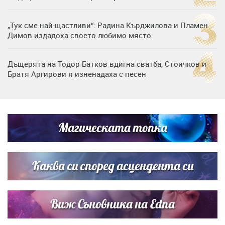
„Тук сме най-щастливи“: Радина Кърджилова и Пламен
Димов издадоха своето любимо място
Дъщерята на Тодор Батков вдигна сватба, Стоичков и
Братя Аргирови я изненадаха с песен
Дневен хороскоп за 6 август, четвъртък
Магическата топка
Списъкът е ясен: Джей Ло и Риана във ВИП гостите на
сватбата на Роналдо
Каква си според асцендента си
Виж Съновника на Edna