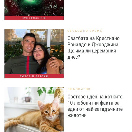
НУМЕРОЛОГИЯ
СВОБОДНО ВРЕМЕ
Сватбата на Кристиано
Роналдо и Джорджина:
Ще има ли церемония
днес?
ЛЮБОВ И ВРЪЗКИ
ЛЮБОПИТНО
Световен ден на котките:
10 любопитни факта за
едни от най-загадъчните
животни