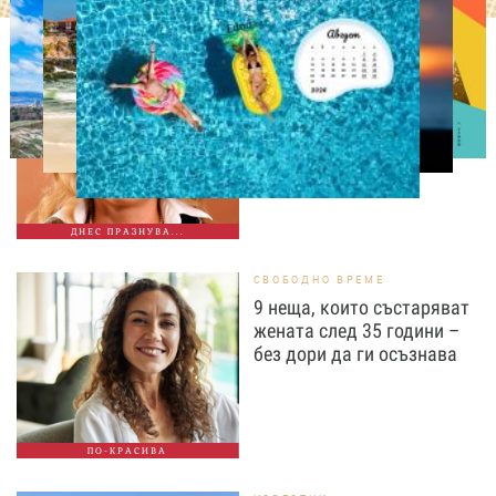
ДНЕС ПРАЗНУВАТ
Албена Павлова на 60:
Талант, хумор и
незабравими роли
ДНЕС ПРАЗНУВА...
СВОБОДНО ВРЕМЕ
9 неща, които състаряват
жената след 35 години –
без дори да ги осъзнава
ПО-КРАСИВА