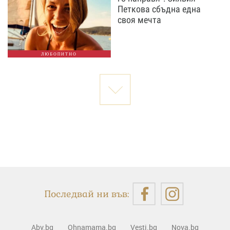
Петкова сбъдна една
своя мечта
ЛЮБОПИТНО
Последвай ни във:
Abv.bg
Ohnamama.bg
Vesti.bg
Nova.bg