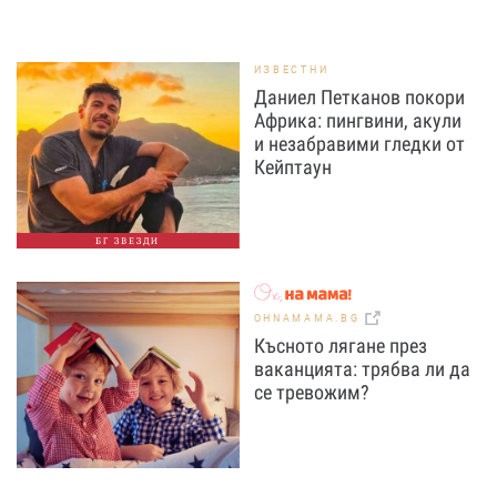
ИЗВЕСТНИ
Даниел Петканов покори
Африка: пингвини, акули
и незабравими гледки от
Кейптаун
БГ ЗВЕЗДИ
OHNAMAMA.BG
Късното лягане през
ваканцията: трябва ли да
се тревожим?