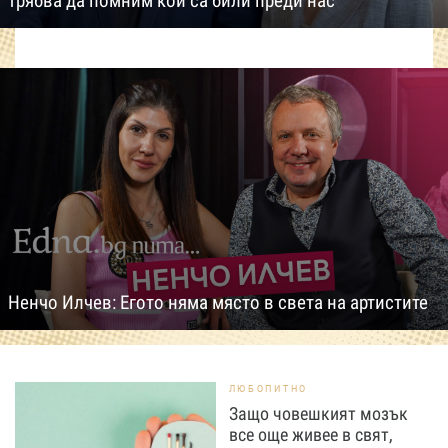
трябва да помним кои са били преди нас
Ненчо Илчев: Егото няма място в света на артистите
ЛЮБОПИТНО
Защо човешкият мозък
все още живее в свят,