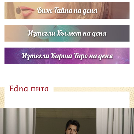
Виж Тайна на деня
Изтегли Късмет на деня
Изтегли Карта Таро на деня
Edna пита