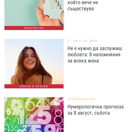
който вече не
съществува
ЛЮБОПИТНО
ОТ МЕН ЗА МЕН
Не е нужно да заслужиш
любовта: 8 напомняния
за всяка жена
ЛЮБОВ И ВРЪЗКИ
НУМЕРОЛОГИЯ
Нумерологична прогноза
за 8 август, събота