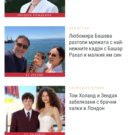
ЗВЕЗДЕН РОЖДЕНИК
ИЗВЕСТНИ
Любомира Башева
разтопи мрежата с най-
нежните кадри с Башар
Рахал и малкия им син
БГ ЗВЕЗДИ
СВОБОДНО ВРЕМЕ
Том Холанд и Зендая
забелязани с брачни
халки в Лондон
ОТ ХОЛИВУД