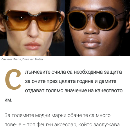
Снимка:
Prada, Dries van Noten
С
лънчевите очила са необходима защита
за очите през цялата година и дамите
отдават голямо значение на качеството
им.
За големите модни марки обаче те са много
повече – топ фешън аксесоар, който заслужава