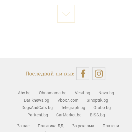
Последвай ни във:
Abv.bg
Ohnamama.bg
Vesti.bg
Nova.bg
Dariknews.bg
Vbox7.com
Sinoptik.bg
DogsAndCats.bg
Telegraph.bg
Grabo.bg
Pariteni.bg
CarMarket.bg
BISS.bg
За нас
Политика ЛД
За реклама
Платени