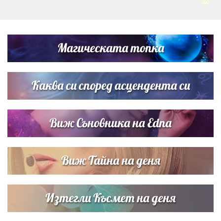
Дневен хороскоп за 6 август, четвъртък
Магическата топка
Списъкът е ясен: Джей Ло и Риана във ВИП гостите на
сватбата на Роналдо
Каква си според асцендента си
Виж Съновника на Edna
Виж Тайна на деня
Изтегли Късмет на деня