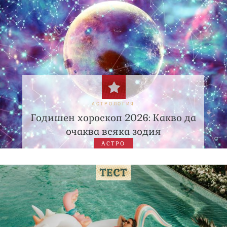
АСТРОЛОГИЯ
Годишен хороскоп 2026: Какво да
очаква всяка зодия
АСТРО