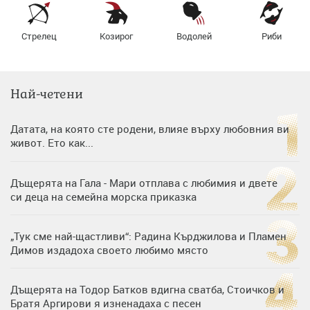
Стрелец
Козирог
Водолей
Риби
Най-четени
Датата, на която сте родени, влияе върху любовния ви
живот. Ето как...
Дъщерята на Гала - Мари отплава с любимия и двете
си деца на семейна морска приказка
„Тук сме най-щастливи“: Радина Кърджилова и Пламен
Димов издадоха своето любимо място
Дъщерята на Тодор Батков вдигна сватба, Стоичков и
Братя Аргирови я изненадаха с песен