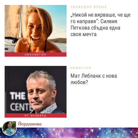
СВОБОДНО ВРЕМЕ
„Никой не вярваше, че ще
го направя“: Силвия
Петкова сбъдна една
своя мечта
ЛЮБОПИТНО
ИЗВЕСТНИ
Мат Лебланк с нова
любов?
ОТ ХОЛИВУД
Йорданова