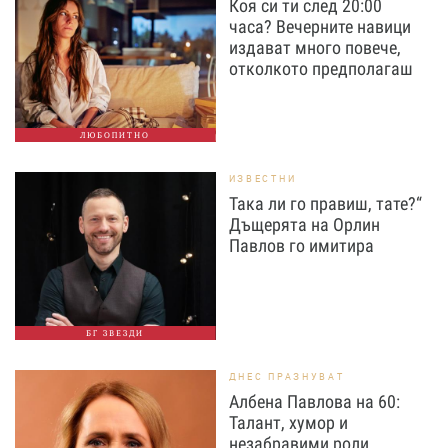
Коя си ти след 20:00
часа? Вечерните навици
издават много повече,
отколкото предполагаш
ЛЮБОПИТНО
ИЗВЕСТНИ
Така ли го правиш, тате?“
Дъщерята на Орлин
Павлов го имитира
БГ ЗВЕЗДИ
ДНЕС ПРАЗНУВАТ
Албена Павлова на 60:
Талант, хумор и
незабравими роли