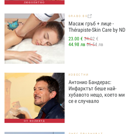
ЛЮБОПИТНО
GRABO.BG
Масаж гръб + лице -
Thérapiste-Skin Care by ND
23.00 €
34.02 €
44.98 лв
66.54 лв
ИЗВЕСТНИ
Антонио Бандерас:
Инфарктът беше най-
хубавото нещо, което ми
се е случвало
ОТ ХОЛИВУД
ДНЕС ПРАЗНУВАТ