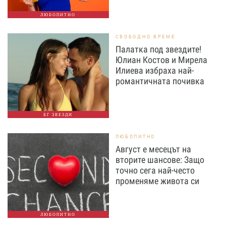
ЛЮБОПИТНО
СВОБОДНО ВРЕМЕ
Палатка под звездите!
Юлиан Костов и Мирела
Илиева избраха най-
романтичната почивка
БГ ЗВЕЗДИ
ЛЮБОПИТНО
Август е месецът на
вторите шансове: Защо
точно сега най-често
променяме живота си
ЛЮБОПИТНО