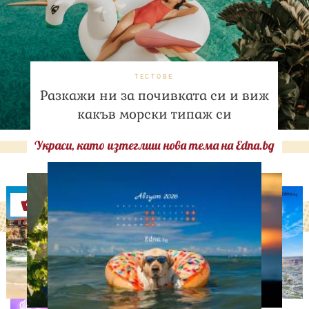
ТЕСТОВЕ
Разкажи ни за почивката си и виж
какъв морски типаж си
Украси, като изтеглиш нова тема на Edna.bg
Оферти
АСТРОЛОГИЯ
Дневен хороскоп за 7
август, петък