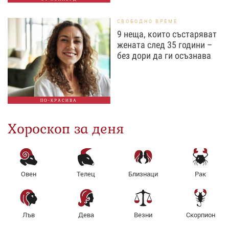
СВОБОДНО ВРЕМЕ
9 неща, които състаряват
жената след 35 години –
без дори да ги осъзнава
ПО-КРАСИВА
Хороскоп за деня
Овен
Телец
Близнаци
Рак
Лъв
Дева
Везни
Скорпион