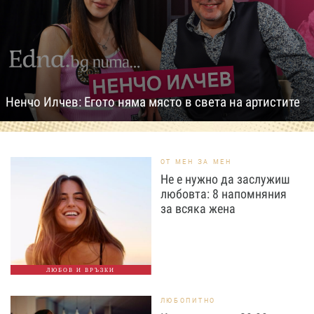
Ненчо Илчев: Егото няма място в света на артистите
ОТ МЕН ЗА МЕН
Не е нужно да заслужиш
любовта: 8 напомняния
за всяка жена
ЛЮБОВ И ВРЪЗКИ
ЛЮБОПИТНО