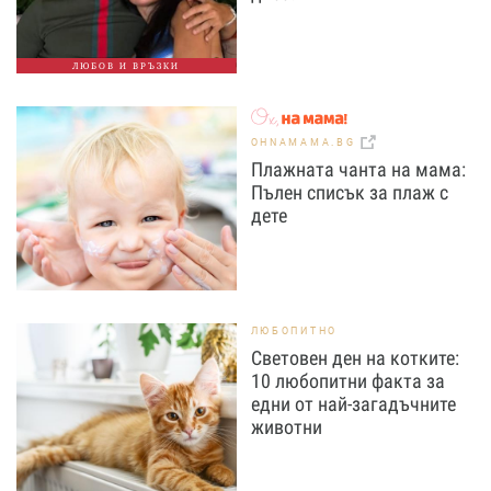
ЛЮБОВ И ВРЪЗКИ
OHNAMAMA.BG
Плажната чанта на мама:
Пълен списък за плаж с
дете
ЛЮБОПИТНО
Световен ден на котките:
10 любопитни факта за
едни от най-загадъчните
животни