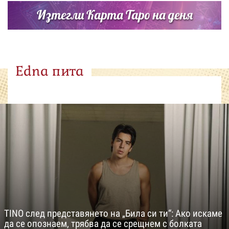
Изтегли Карта Таро на деня
Edna пита
TINO след представянето на „Била си ти“: Ако искаме
да се опознаем, трябва да се срещнем с болката