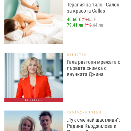
Терапия за тяло - Салон
за красота Callas
40.60 €
58.00 €
79.41 лв
113.44 лв
ИЗВЕСТНИ
Гала разтопи мрежата с
първата снимка с
внучката Джина
БГ ЗВЕЗДИ
СВОБОДНО ВРЕМЕ
„Тук сме най-щастливи“:
Радина Кърджилова и