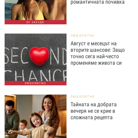
романтичната почивка
БГ ЗВЕЗДИ
ЛЮБОПИТНО
Август е месецът на
вторите шансове: Защо
точно сега най-често
променяме живота си
ЛЮБОПИТНО
ЛЮБОПИТНО
Тайната на добрата
вечеря не се крие в
сложната рецепта