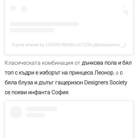
A post shared by LOOKS REINA LETIZIA (@letiziareina__)
Класическата комбинация от
дънкова пола и бял
топ с къдри е изборът на принцеса Леонор
, а
с
бяла блуза и дълъг гащеризон Designers Society
се появи инфанта София
.