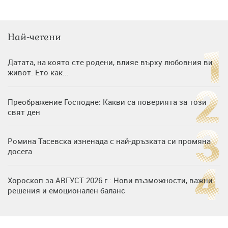
Най-четени
Датата, на която сте родени, влияе върху любовния ви
живот. Ето как...
Преображение Господне: Какви са поверията за този
свят ден
Ромина Тасевска изненада с най-дръзката си промяна
досега
Хороскоп за АВГУСТ 2026 г.: Нови възможности, важни
решения и емоционален баланс
Дъщерята на Гала - Мари отплава с любимия и двете