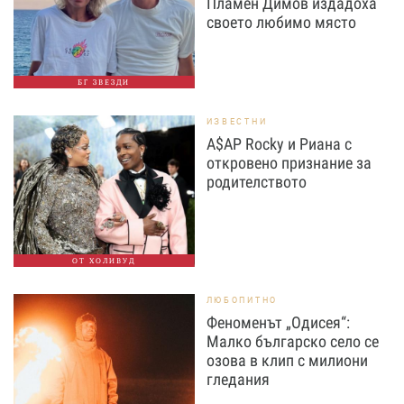
Пламен Димов издадоха
своето любимо място
БГ ЗВЕЗДИ
ИЗВЕСТНИ
A$AP Rocky и Риана с
откровено признание за
родителството
ОТ ХОЛИВУД
ЛЮБОПИТНО
Феноменът „Одисея“:
Малко българско село се
озова в клип с милиони
гледания