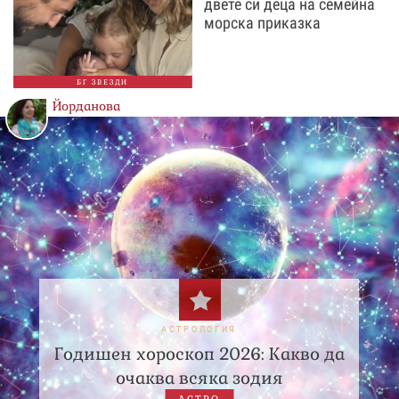
двете си деца на семейна
морска приказка
БГ ЗВЕЗДИ
Йорданова
АСТРОЛОГИЯ
Годишен хороскоп 2026: Какво да
очаква всяка зодия
АСТРО