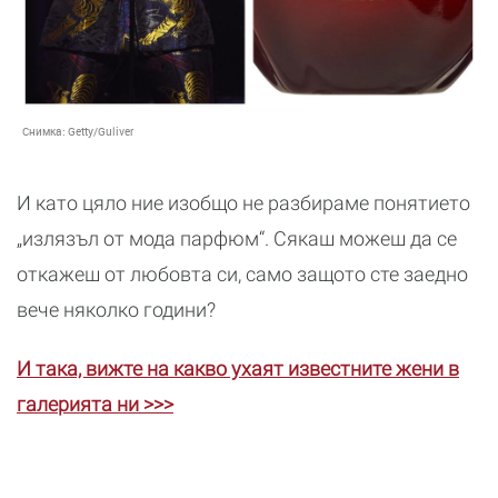
Снимка:
Getty/Guliver
И като цяло ние изобщо не разбираме понятието
„излязъл от мода парфюм“. Сякаш можеш да се
откажеш от любовта си, само защото сте заедно
вече няколко години?
И така, вижте на какво ухаят известните жени в
галерията ни >>>