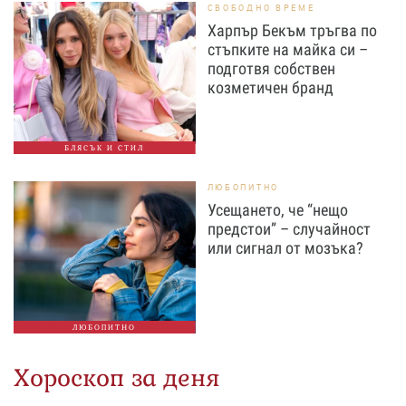
СВОБОДНО ВРЕМЕ
Харпър Бекъм тръгва по
стъпките на майка си –
подготвя собствен
козметичен бранд
БЛЯСЪК И СТИЛ
ЛЮБОПИТНО
Усещането, че “нещо
предстои” – случайност
или сигнал от мозъка?
ЛЮБОПИТНО
Хороскоп за деня