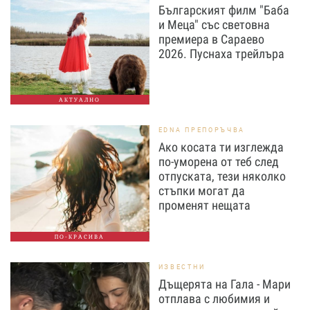
Българският филм "Баба
и Меца" със световна
премиера в Сараево
2026. Пуснаха трейлъра
АКТУАЛНО
EDNA ПРЕПОРЪЧВА
Ако косата ти изглежда
по-уморена от теб след
отпуската, тези няколко
стъпки могат да
променят нещата
ПО-КРАСИВА
ИЗВЕСТНИ
Дъщерята на Гала - Мари
отплава с любимия и