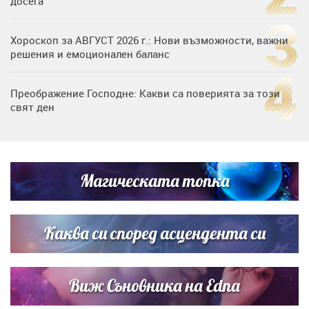
досега
Хороскоп за АВГУСТ 2026 г.: Нови възможности, важни
решения и емоционален баланс
Преображение Господне: Какви са поверията за този
свят ден
Дъщерята на Гала - Мари отплава с любимия и двете
си деца на семейна морска приказка
Магическата топка
Звездна ваканция в Майорка: Дженифър Анистън,
Кортни Кокс и Джим Къртис заедно на яхта
Каква си според асцендента си
Виж Съновника на Edna