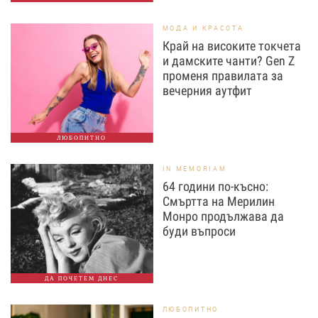
МОДА И КРАСОТА
Край на високите токчета
и дамските чанти? Gen Z
променя правилата за
вечерния аутфит
ЛЮБОПИТНО
IN MEMORIAM
64 години по-късно:
Смъртта на Мерилин
Монро продължава да
буди въпроси
ДА ПОЧЕТЕМ ДНЕС
ЛЮБОПИТНО