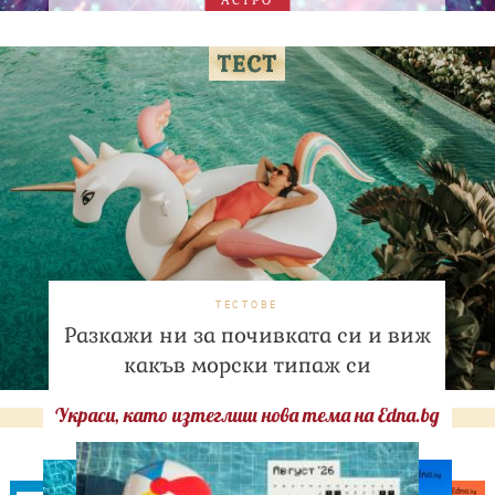
ТЕСТОВЕ
Разкажи ни за почивката си и виж
какъв морски типаж си
Украси, като изтеглиш нова тема на Edna.bg