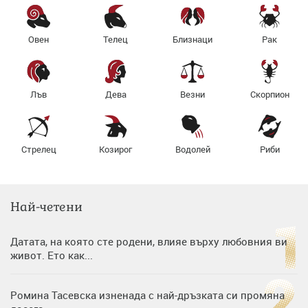
Овен
Телец
Близнаци
Рак
Лъв
Дева
Везни
Скорпион
Стрелец
Козирог
Водолей
Риби
Най-четени
Датата, на която сте родени, влияе върху любовния ви
живот. Ето как...
Ромина Тасевска изненада с най-дръзката си промяна