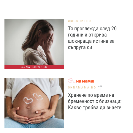
ЛЮБОПИТНО
Тя проглежда след 20
години и открива
шокираща истина за
съпруга си
EDNA ИСТОРИЯ
OHNAMAMA.BG
Хранене по време на
бременност с близнаци:
Какво трябва да знаете