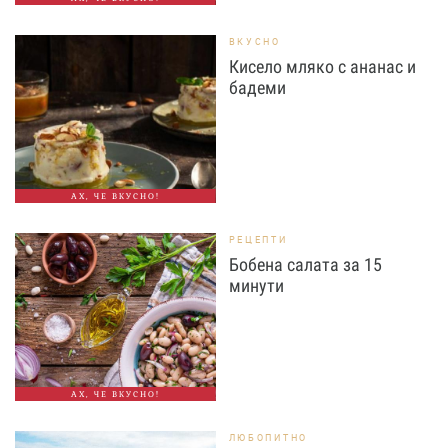
ВКУСНО
Кисело мляко с ананас и
бадеми
АХ, ЧЕ ВКУСНО!
РЕЦЕПТИ
Бобена салата за 15
минути
АХ, ЧЕ ВКУСНО!
ЛЮБОПИТНО