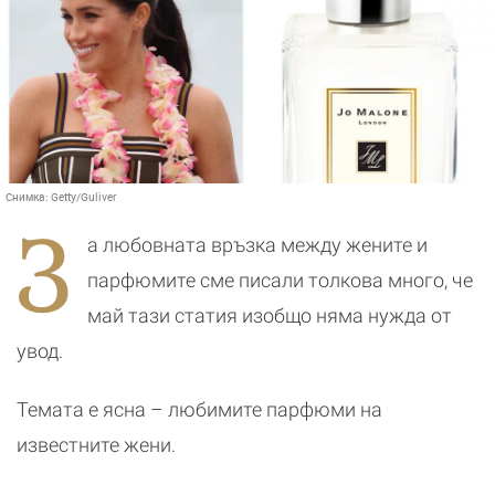
Снимка:
Getty/Guliver
З
а любовната връзка между жените и
парфюмите сме писали толкова много, че
май тази статия изобщо няма нужда от
увод.
Темата е ясна – любимите парфюми на
известните жени.