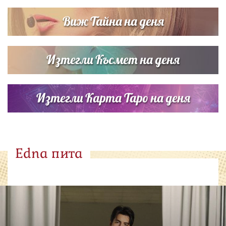
Виж Тайна на деня
Изтегли Късмет на деня
Изтегли Карта Таро на деня
Edna пита