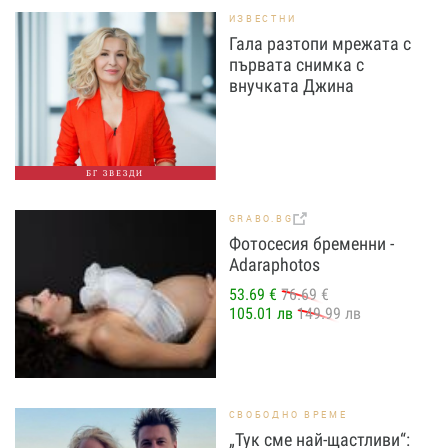
ИЗВЕСТНИ
Гала разтопи мрежата с
първата снимка с
внучката Джина
БГ ЗВЕЗДИ
GRABO.BG
Фотосесия бременни -
Adaraphotos
53.69 €
76.69 €
105.01 лв
149.99 лв
СВОБОДНО ВРЕМЕ
„Тук сме най-щастливи“: