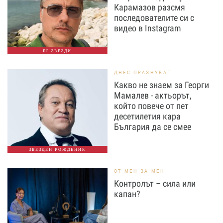
Карамазов разсмя
последователите си с
видео в Instagram
БГ ЗВЕЗДИ
ДНЕС ПРАЗНУВАТ
Какво не знаем за Георги
Мамалев - актьорът,
който повече от пет
десетилетия кара
България да се смее
ЗВЕЗДЕН РОЖДЕНИК
ОТ МЕН ЗА МЕН
Контролът – сила или
капан?