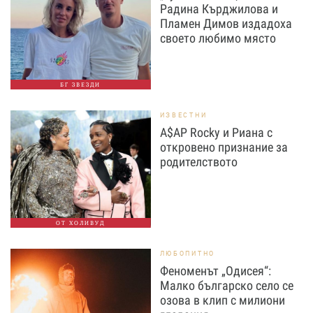
Радина Кърджилова и
Пламен Димов издадоха
своето любимо място
БГ ЗВЕЗДИ
ИЗВЕСТНИ
A$AP Rocky и Риана с
откровено признание за
родителството
ОТ ХОЛИВУД
ЛЮБОПИТНО
Феноменът „Одисея“:
Малко българско село се
озова в клип с милиони