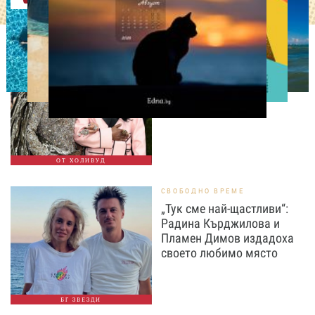
ИЗВЕСТНИ
A$AP Rocky и Риана с
откровено признание за
родителството
ОТ ХОЛИВУД
СВОБОДНО ВРЕМЕ
„Тук сме най-щастливи“:
Радина Кърджилова и
Пламен Димов издадоха
своето любимо място
БГ ЗВЕЗДИ