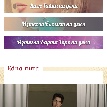
Виж Тайна на деня
Изтегли Късмет на деня
Изтегли Карта Таро на деня
Edna пита