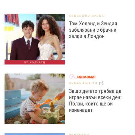
СВОБОДНО ВРЕМЕ
Том Холанд и Зендая
забелязани с брачни
халки в Лондон
ОТ ХОЛИВУД
OHNAMAMA.BG
Защо детето трябва да
играе навън всеки ден:
Ползи, които ще ви
изненадат