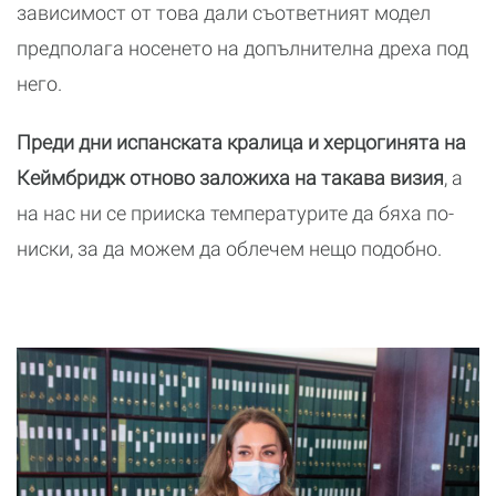
зависимост от това дали съответният модел
предполага носенето на допълнителна дреха под
него.
Преди дни испанската кралица и херцогинята на
Кеймбридж отново заложиха на такава визия
, а
на нас ни се прииска температурите да бяха по-
ниски, за да можем да облечем нещо подобно.