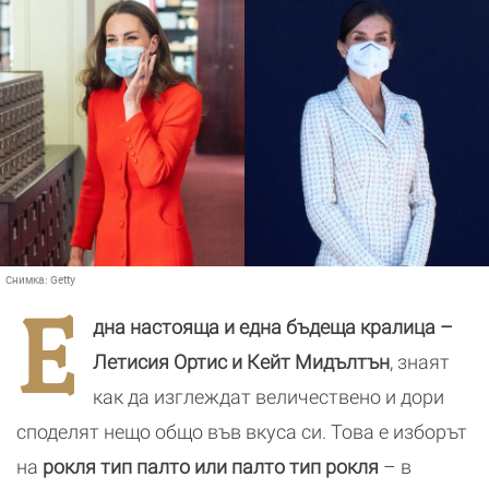
Снимка:
Getty
Е
дна настояща и една бъдеща кралица –
Летисия Ортис и Кейт Мидълтън
, знаят
как да изглеждат величествено и дори
споделят нещо общо във вкуса си. Това е изборът
на
рокля тип палто или палто тип рокля
– в