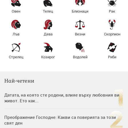
Овен
Телец
Близнаци
Рак
Лъв
Дева
Везни
Скорпион
Стрелец
Козирог
Водолей
Риби
Най-четени
Датата, на която сте родени, влияе върху любовния ви
живот. Ето как...
Преображение Господне: Какви са поверията за този
свят ден