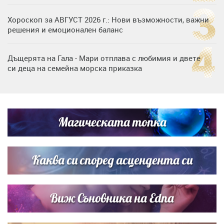
Хороскоп за АВГУСТ 2026 г.: Нови възможности, важни
решения и емоционален баланс
Дъщерята на Гала - Мари отплава с любимия и двете
си деца на семейна морска приказка
„Тук сме най-щастливи“: Радина Кърджилова и Пламен
Димов издадоха своето любимо място
Магическата топка
Дъщерята на Тодор Батков вдигна сватба, Стоичков и
Братя Аргирови я изненадаха с песен
Каква си според асцендента си
Виж Съновника на Edna