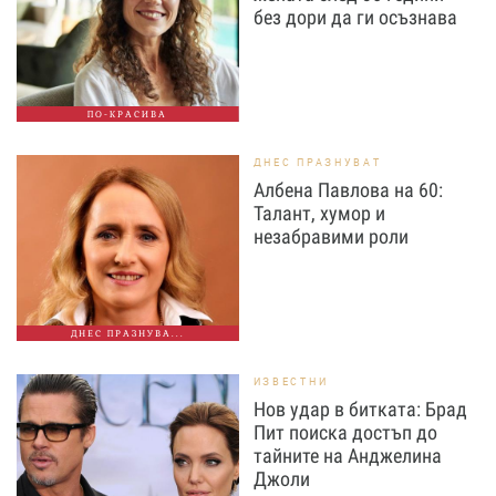
без дори да ги осъзнава
ПО-КРАСИВА
ДНЕС ПРАЗНУВАТ
Албена Павлова на 60:
Талант, хумор и
незабравими роли
ДНЕС ПРАЗНУВА...
ИЗВЕСТНИ
Нов удар в битката: Брад
Пит поиска достъп до
тайните на Анджелина
Джоли