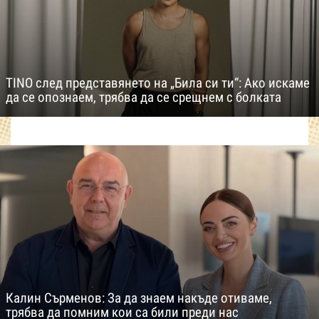
TINO след представянето на „Била си ти“: Ако искаме
да се опознаем, трябва да се срещнем с болката
Калин Сърменов: За да знаем накъде отиваме,
трябва да помним кои са били преди нас