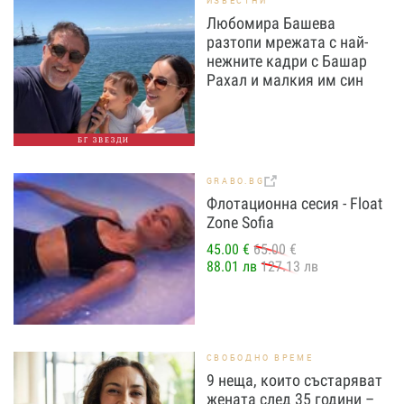
ИЗВЕСТНИ
Любомира Башева
разтопи мрежата с най-
нежните кадри с Башар
Рахал и малкия им син
БГ ЗВЕЗДИ
GRABO.BG
Флотационна сесия - Float
Zone Sofia
45.00 €
65.00 €
88.01 лв
127.13 лв
СВОБОДНО ВРЕМЕ
9 неща, които състаряват
жената след 35 години –