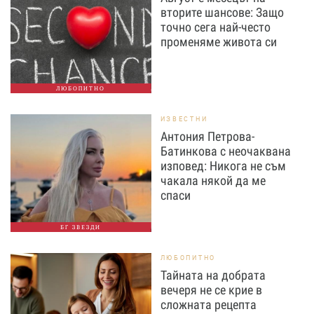
вторите шансове: Защо
точно сега най-често
променяме живота си
ЛЮБОПИТНО
ИЗВЕСТНИ
Антония Петрова-
Батинкова с неочаквана
изповед: Никога не съм
чакала някой да ме
спаси
БГ ЗВЕЗДИ
ЛЮБОПИТНО
Тайната на добрата
вечеря не се крие в
сложната рецепта