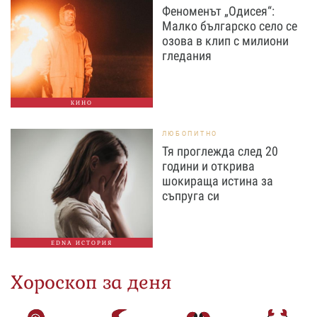
Феноменът „Одисея“:
Малко българско село се
озова в клип с милиони
гледания
КИНО
ЛЮБОПИТНО
Тя проглежда след 20
години и открива
шокираща истина за
съпруга си
EDNA ИСТОРИЯ
Хороскоп за деня