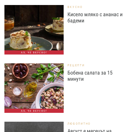
ВКУСНО
Кисело мляко с ананас и
бадеми
АХ, ЧЕ ВКУСНО!
РЕЦЕПТИ
Бобена салата за 15
минути
АХ, ЧЕ ВКУСНО!
ЛЮБОПИТНО
Август е месецът на