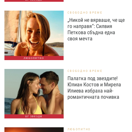
СВОБОДНО ВРЕМЕ
„Никой не вярваше, че ще
го направя“: Силвия
Петкова сбъдна една
своя мечта
ЛЮБОПИТНО
СВОБОДНО ВРЕМЕ
Палатка под звездите!
Юлиан Костов и Мирела
Илиева избраха най-
романтичната почивка
БГ ЗВЕЗДИ
ЛЮБОПИТНО