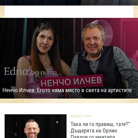
Ненчо Илчев: Егото няма място в света на артистите
ИЗВЕСТНИ
Така ли го правиш, тате?“
Дъщерята на Орлин
Павлов го имитира