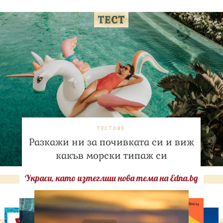
ТЕСТОВЕ
Разкажи ни за почивката си и виж
какъв морски типаж си
Украси, като изтеглиш нова тема на Edna.bg
Оферти