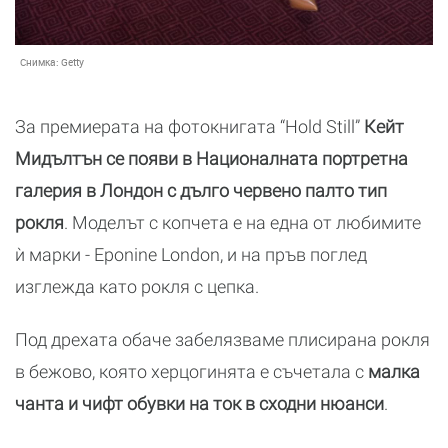
Снимка:
Getty
За премиерата на фотокнигата “Hold Still”
Кейт
Мидълтън се появи в Националната портретна
галерия в Лондон с дълго червено палто тип
рокля
. Моделът с копчета е на една от любимите
ѝ марки - Eponine London, и на пръв поглед
изглежда като рокля с цепка.
Под дрехата обаче забелязваме плисирана рокля
в бежово, която херцогинята е съчетала с
малка
чанта и чифт обувки на ток в сходни нюанси
.