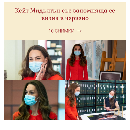
Кейт Мидълтън със запомняща се
визия в червено
10 СНИМКИ