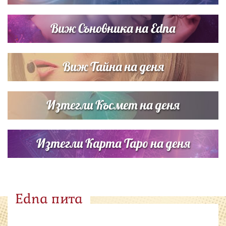
Виж Съновника на Edna
Виж Тайна на деня
Изтегли Късмет на деня
Изтегли Карта Таро на деня
Edna пита