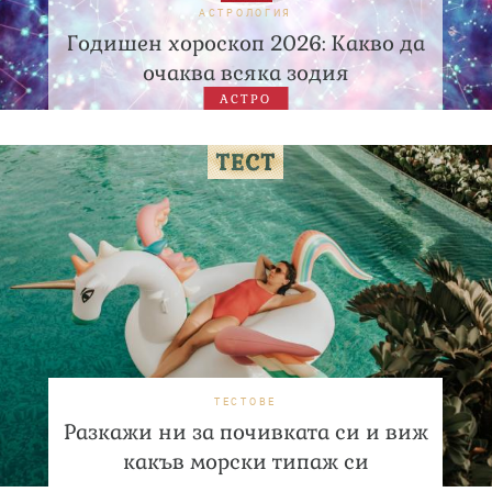
АСТРОЛОГИЯ
Годишен хороскоп 2026: Какво да
очаква всяка зодия
АСТРО
ТЕСТОВЕ
Разкажи ни за почивката си и виж
какъв морски типаж си