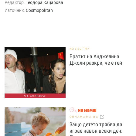
Редактор:
Теодора Кацарова
Източник:
Cosmopolitan
ИЗВЕСТНИ
Братът на Анджелина
Джоли разкри, че е гей
ОТ ХОЛИВУД
OHNAMAMA.BG
Защо детето трябва да
играе навън всеки ден: