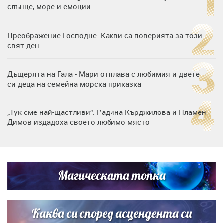
слънце, море и емоции
Преображение Господне: Какви са поверията за този
свят ден
Дъщерята на Гала - Мари отплава с любимия и двете
си деца на семейна морска приказка
„Тук сме най-щастливи“: Радина Кърджилова и Пламен
Димов издадоха своето любимо място
Дъщерята на Тодор Батков вдигна сватба, Стоичков и
Братя Аргирови я изненадаха с песен
Магическата топка
Дневен хороскоп за 6 август, четвъртък
Каква си според асцендента си