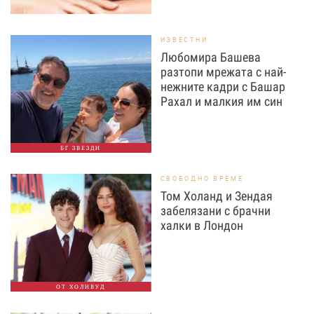
ИЗВЕСТНИ
Любомира Башева
разтопи мрежата с най-
нежните кадри с Башар
Рахал и малкия им син
БГ ЗВЕЗДИ
СВОБОДНО ВРЕМЕ
Том Холанд и Зендая
забелязани с брачни
халки в Лондон
ОТ ХОЛИВУД