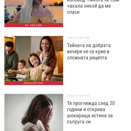
чакала някой да ме
спаси
БГ ЗВЕЗДИ
ЛЮБОПИТНО
Тайната на добрата
вечеря не се крие в
сложната рецепта
ЛЮБОПИТНО
ЛЮБОПИТНО
Тя проглежда след 20
години и открива
шокираща истина за
съпруга си