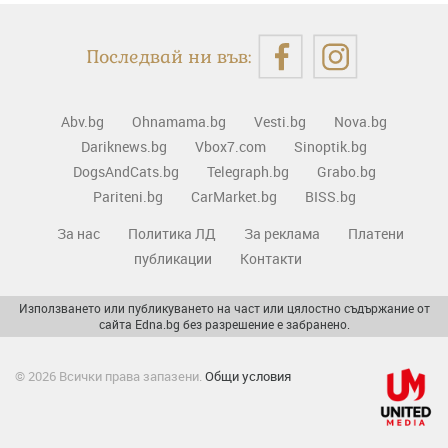
Последвай ни във:
Abv.bg
Ohnamama.bg
Vesti.bg
Nova.bg
Dariknews.bg
Vbox7.com
Sinoptik.bg
DogsAndCats.bg
Telegraph.bg
Grabo.bg
Pariteni.bg
CarMarket.bg
BISS.bg
За нас
Политика ЛД
За реклама
Платени
публикации
Контакти
Използването или публикуването на част или цялостно съдържание от
сайта Edna.bg без разрешение е забранено.
© 2026 Всички права запазени.
Общи условия