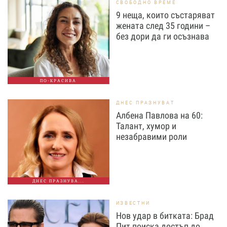
СВОБОДНО ВРЕМЕ
9 неща, които състаряват
жената след 35 години –
без дори да ги осъзнава
ПО-КРАСИВА
ДНЕС ПРАЗНУВАТ
Албена Павлова на 60:
Талант, хумор и
незабравими роли
ДНЕС ПРАЗНУВА...
ИЗВЕСТНИ
Нов удар в битката: Брад
Пит поиска достъп до