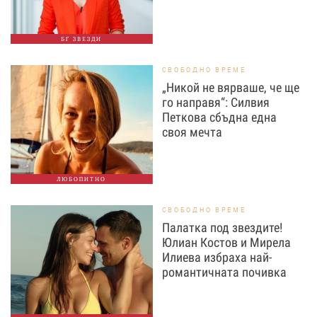
БГ ЗВЕЗДИ
СВОБОДНО ВРЕМЕ
„Никой не вярваше, че ще
го направя“: Силвия
Петкова сбъдна една
своя мечта
ЛЮБОПИТНО
СВОБОДНО ВРЕМЕ
Палатка под звездите!
Юлиан Костов и Мирела
Илиева избраха най-
романтичната почивка