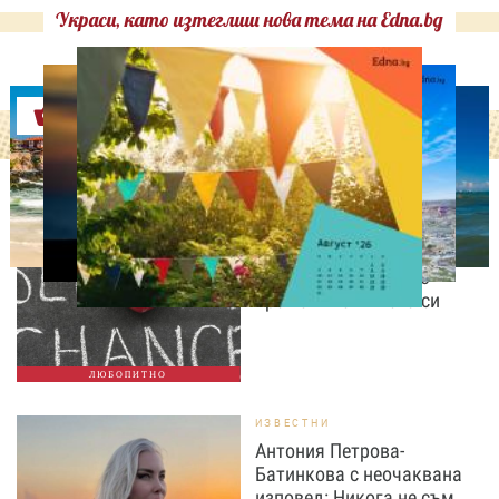
Украси, като изтеглиш нова тема на Edna.bg
Оферти
ЛЮБОПИТНО
Август е месецът на
вторите шансове: Защо
точно сега най-често
променяме живота си
ЛЮБОПИТНО
ИЗВЕСТНИ
Антония Петрова-
Батинкова с неочаквана
изповед: Никога не съм