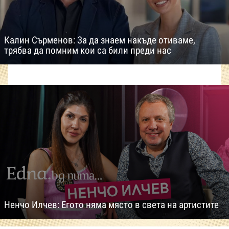
Калин Сърменов: За да знаем накъде отиваме,
трябва да помним кои са били преди нас
Ненчо Илчев: Егото няма място в света на артистите