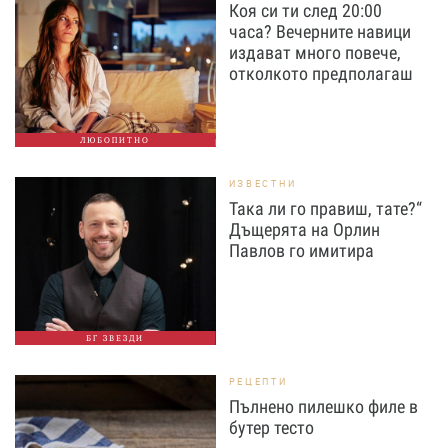
Коя си ти след 20:00
часа? Вечерните навици
издават много повече,
отколкото предполагаш
ЛЮБОПИТНО
ИЗВЕСТНИ
Така ли го правиш, тате?“
Дъщерята на Орлин
Павлов го имитира
БГ ЗВЕЗДИ
РЕЦЕПТИ
Пълнено пилешко филе в
бутер тесто