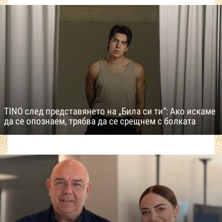
TINO след представянето на „Била си ти“: Ако искаме
да се опознаем, трябва да се срещнем с болката