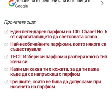
Добави ни в предпочитани източници в
Google
Прочетете още:
Един легендарен парфюм на 100: Chanel No. 5
от сиропиталището до световната слава
Най-необичайните парфюми, които някога са
съществували
ТЕСТ: Избери си парфюм и разбери какъв тип
жена си
Кажи ми каква ти е кожата, за да ти кажа
къде да се напръскаш с парфюм
Грешките, които не бива да допускаме при
носенето на парфюм