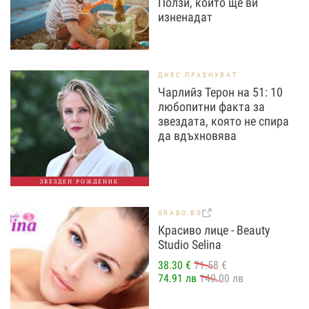
Ползи, които ще ви
изненадат
ДНЕС ПРАЗНУВАТ
Чарлийз Терон на 51: 10
любопитни факта за
звездата, която не спира
да вдъхновява
ЗВЕЗДЕН РОЖДЕНИК
GRABO.BG
Красиво лице - Beauty
Studio Selina
38.30 €
71.58 €
74.91 лв
140.00 лв