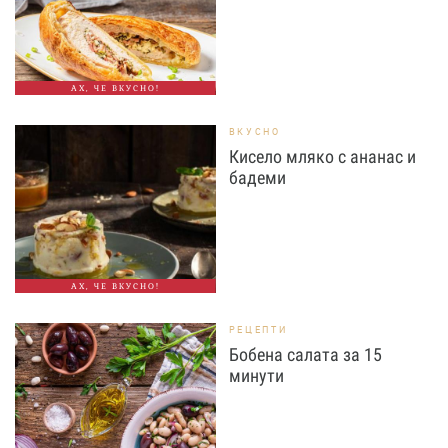
АХ, ЧЕ ВКУСНО!
ВКУСНО
Кисело мляко с ананас и
бадеми
АХ, ЧЕ ВКУСНО!
РЕЦЕПТИ
Бобена салата за 15
минути