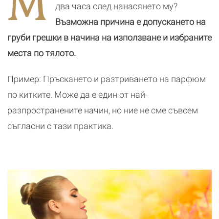
М
Х
два часа след нанасянето му?
(
Възможна причина е допускането на
груби грешки в начина на използване и избраните
места по тялото.
Пример: Пръскането и разтриването на парфюм
по китките. Може да е един от най-
разпространените начин, но ние не сме съвсем
съгласни с тази практика.