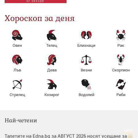
БГ ЗВЕЗДИ
Хороскоп за деня
Овен
Телец
Близнаци
Рак
Лъв
Дева
Везни
Скорпион
Стрелец
Козирог
Водолей
Риби
Най-четени
Тапетите на Edna.bg за АВГУСТ 2026 носят усещане за