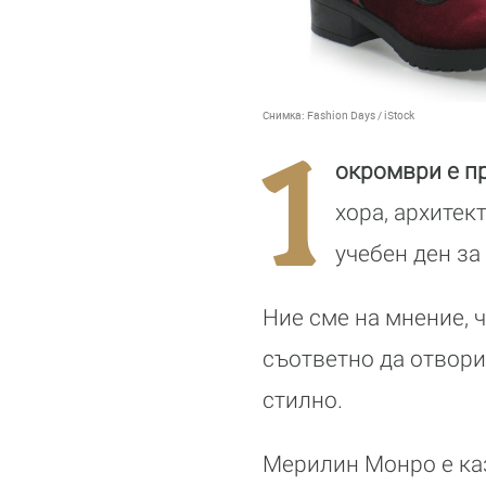
Снимка:
Fashion Days / iStock
1
окромври е п
хора, архитек
учебен ден за
Ние сме на мнение, 
съответно да отвори
стилно.
Мерилин Монро е ка