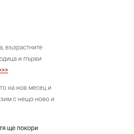
а, възрастните
родица и първи
>>>
то на нов месец и
езим с нещо ново и
 тя ще покори