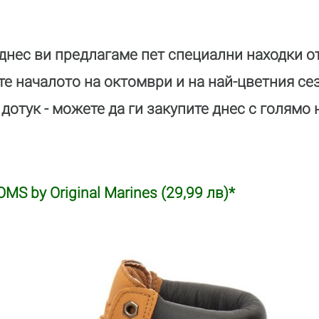
днес ви предлагаме пет специални находки от
те началото на октомври и на най-цветния се
дотук - можете да ги закупите днес с голямо
MS by Original Marines (29,99 лв)*