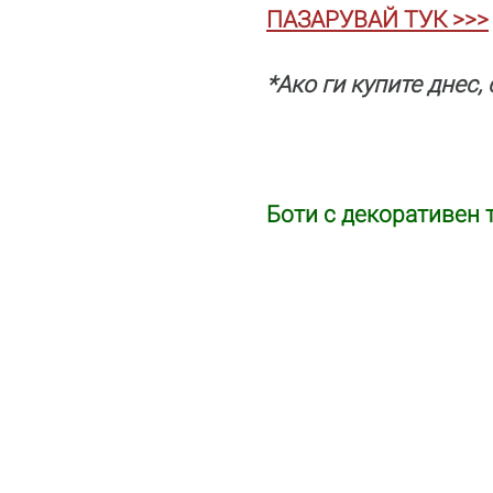
ПАЗАРУВАЙ ТУК >>>
*Ако ги купите днес,
Боти с декоративен т