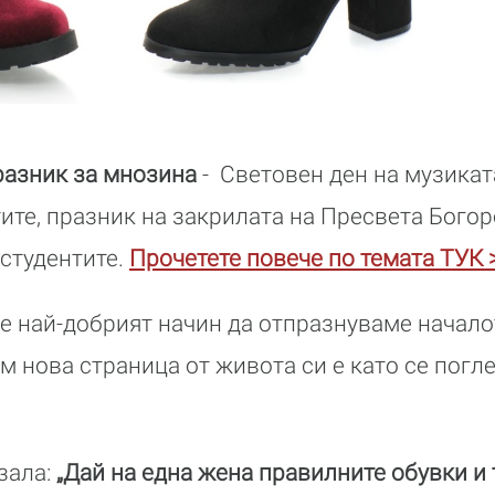
разник за мнозина
- Световен ден на музикат
тите, празник на закрилата на Пресвета Бого
 студентите.
Прочетете повече по темата ТУК 
че най-добрият начин да отпразнуваме начало
м нова страница от живота си е като се погл
зала:
„Дай на една жена правилните обувки и