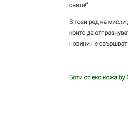
света!”
В този ред на мисли 
които да отпразнува
новини не свършват 
Боти от еко кожа by O