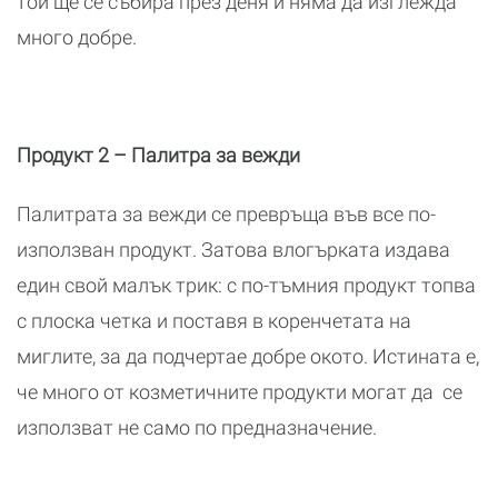
той ще се събира през деня и няма да изглежда
много добре.
Продукт 2 – Палитра за вежди
Палитрата за вежди се превръща във все по-
използван продукт. Затова влогърката издава
един свой малък трик: с по-тъмния продукт топва
с плоска четка и поставя в коренчетата на
миглите, за да подчертае добре окото. Истината е,
че много от козметичните продукти могат да се
използват не само по предназначение.