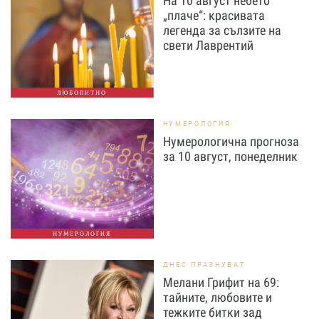
На 10 август небето
„плаче“: красивата
легенда за сълзите на
свети Лаврентий
ЛЮБОПИТНО
НУМЕРОЛОГИЯ
Нумерологична прогноза
за 10 август, понеделник
НУМЕРОЛОГИЯ
ДНЕС ПРАЗНУВАТ
Мелани Грифит на 69:
тайните, любовите и
тежките битки зад