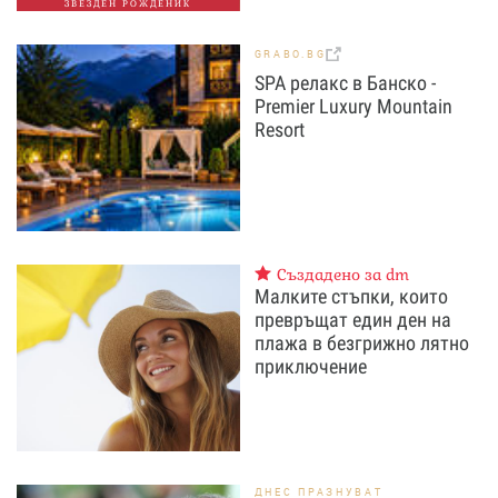
ЗВЕЗДЕН РОЖДЕНИК
GRABO.BG
SPA релакс в Банско -
Premier Luxury Mountain
Resort
Създадено за dm
Малките стъпки, които
превръщат един ден на
плажа в безгрижно лятно
приключение
ДНЕС ПРАЗНУВАТ