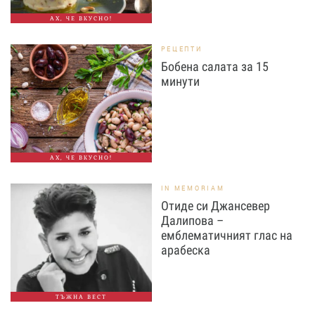
АХ, ЧЕ ВКУСНО!
РЕЦЕПТИ
Бобена салата за 15
минути
АХ, ЧЕ ВКУСНО!
IN MEMORIAM
Отиде си Джансевер
Далипова –
емблематичният глас на
арабеска
ТЪЖНА ВЕСТ