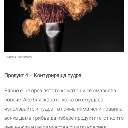
Снимка:
Thinkstock
Продукт 4 – Контурираща пудра
Вярно е, че през лятото кожата ни се омазнява
повече. Ако бляскавата кожа ви смущава,
използвайте и пудра - в грима няма ясни правила,
всяка дама трябва да избере продуктите, от които
има нужда и ще се чувства още по-красива.