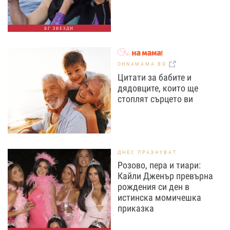
БГ ЗВЕЗДИ
OHNAMAMA.BG
Цитати за бабите и
дядовците, които ще
стоплят сърцето ви
ДНЕС ПРАЗНУВАТ
Розово, пера и тиари:
Кайли Дженър превърна
рождения си ден в
истинска момичешка
приказка