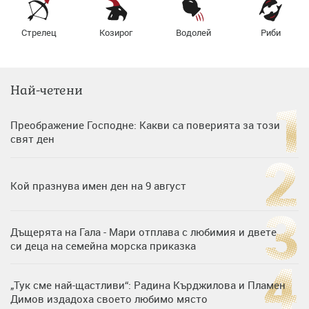
Стрелец
Козирог
Водолей
Риби
Най-четени
Преображение Господне: Какви са поверията за този
свят ден
Кой празнува имен ден на 9 август
Дъщерята на Гала - Мари отплава с любимия и двете
си деца на семейна морска приказка
„Тук сме най-щастливи“: Радина Кърджилова и Пламен
Димов издадоха своето любимо място