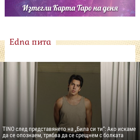
Изтегли Карта Таро на деня
Edna пита
TINO след представянето на „Била си ти“: Ако искаме
да се опознаем, трябва да се срещнем с болката