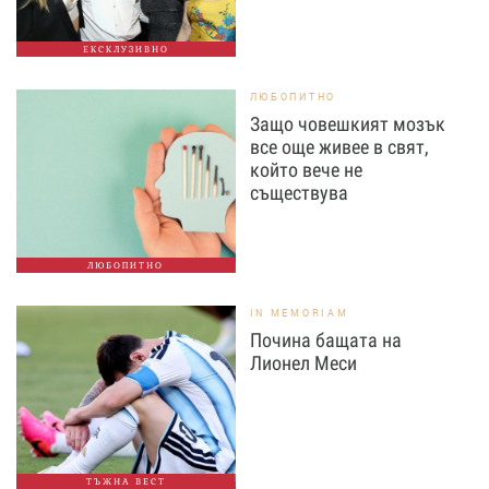
ЕКСКЛУЗИВНО
ЛЮБОПИТНО
Защо човешкият мозък
все още живее в свят,
който вече не
съществува
ЛЮБОПИТНО
IN MEMORIAM
Почина бащата на
Лионел Меси
ТЪЖНА ВЕСТ