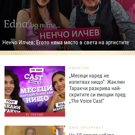
Ненчо Илчев: Егото няма място в света на артистите
ИЗВЕСТНИ
„Месеци наред не
изпитвах нищо“: Жаклин
Таракчи разкрива най-
скритите си емоции пред
„The Voice Cast“
БГ ЗВЕЗДИ
ДНЕС ПРАЗНУВАТ