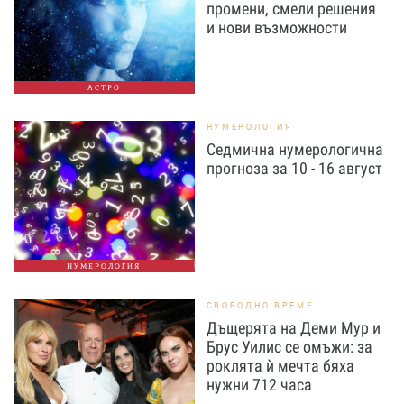
промени, смели решения
и нови възможности
АСТРО
НУМЕРОЛОГИЯ
Седмична нумерологична
прогноза за 10 - 16 август
НУМЕРОЛОГИЯ
СВОБОДНО ВРЕМЕ
Дъщерята на Деми Мур и
Брус Уилис се омъжи: за
роклята ѝ мечта бяха
нужни 712 часа