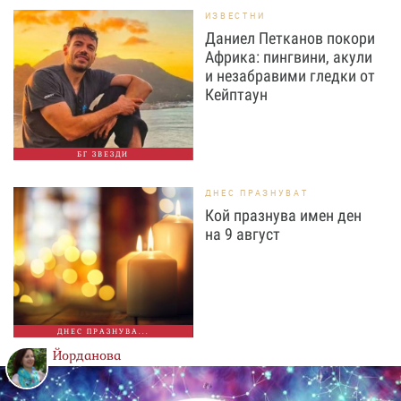
ИЗВЕСТНИ
Даниел Петканов покори
Африка: пингвини, акули
и незабравими гледки от
Кейптаун
БГ ЗВЕЗДИ
ДНЕС ПРАЗНУВАТ
Кой празнува имен ден
на 9 август
ДНЕС ПРАЗНУВА...
Йорданова