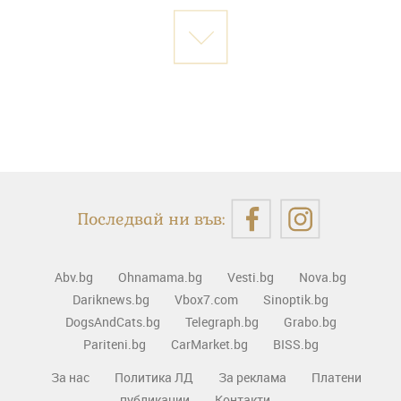
Последвай ни във:
Abv.bg
Ohnamama.bg
Vesti.bg
Nova.bg
Dariknews.bg
Vbox7.com
Sinoptik.bg
DogsAndCats.bg
Telegraph.bg
Grabo.bg
Pariteni.bg
CarMarket.bg
BISS.bg
За нас
Политика ЛД
За реклама
Платени
публикации
Контакти