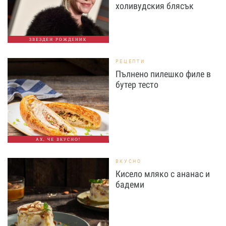
холивудския блясък
ЗВЕЗДЕН РОЖДЕНИК
РЕЦЕПТИ
Пълнено пилешко филе в
бутер тесто
АХ, ЧЕ ВКУСНО!
ВКУСНО
Кисело мляко с ананас и
бадеми