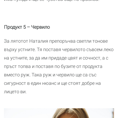
Продукт 5 – Червило
За лятотот Наталия препоръчва светли тонове
върху устните. Тя поставя червилото съвсем леко
на устните, за да им придаде цвят и сочност, а с
пръст топва и поставя по бузите от продукта
вместо руж. Така руж и червило ще са със
сигурност в един нюанс и ще стоят добре на
лицето ви.