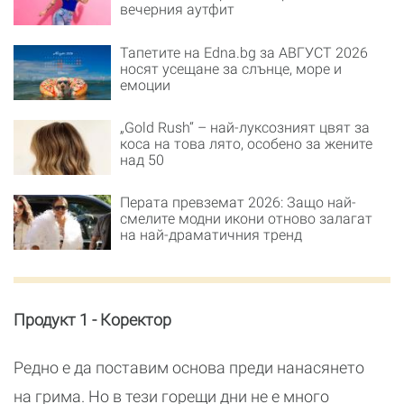
вечерния аутфит
Тапетите на Edna.bg за АВГУСТ 2026
носят усещане за слънце, море и
емоции
„Gold Rush“ – най-луксозният цвят за
коса на това лято, особено за жените
над 50
Перата превземат 2026: Защо най-
смелите модни икони отново залагат
на най-драматичния тренд
Продукт 1 - Коректор
Редно е да поставим основа преди нанасянето
на грима. Но в тези горещи дни не е много