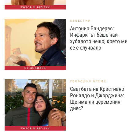
ЛЮБОВ И ВРЪЗКИ
ИЗВЕСТНИ
Антонио Бандерас:
Инфарктът беше най-
хубавото нещо, което ми
се е случвало
ОТ ХОЛИВУД
СВОБОДНО ВРЕМЕ
Сватбата на Кристиано
Роналдо и Джорджина:
Ще има ли церемония
днес?
ЛЮБОВ И ВРЪЗКИ