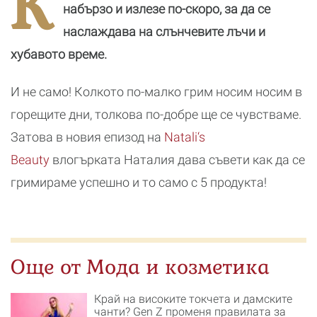
К
Х
набързо и излезе по-скоро, за да се
(
наслаждава на слънчевите лъчи и
хубавото време.
И не само! Колкото по-малко грим носим носим в
горещите дни, толкова по-добре ще се чувстваме.
Затова в новия епизод на
Natali‘s
Beauty
влогърката Наталия дава съвети как да се
гримираме успешно и то само с 5 продукта!
Още от Мода и козметика
Край на високите токчета и дамските
чанти? Gen Z променя правилата за