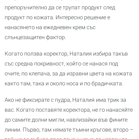
препоръчително да се трупат продукт след
продукт по кожата. Интересно решение е
нанасянето на ежедневен крем със
слънцезащитен фактор.
Когато ползва коректор, Наталия избира такъв
със средна покривност, който се нанася под
очите, по клепача, за да изравни цвета на кожата
както там, така и около носа и по брадичката.
Ако не фиксирате с пудра, Наталия има трик за
вас. Когато поставяте коректора, не го нанасяйте
до самите долни мигли, навлизайки във фините
линии. Първо, там нямате тъмни кръгове, второ –