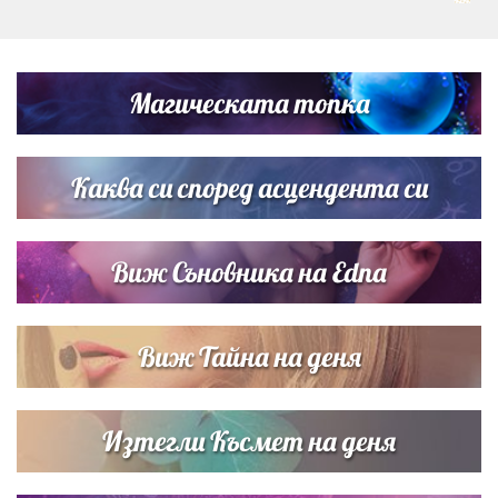
Любомира Башева разтопи мрежата с най-нежните
кадри с Башар Рахал и малкия им син
Магическата топка
Дъщерята на Тодор Батков вдигна сватба, Стоичков и
Братя Аргирови я изненадаха с песен
Каква си според асцендента си
Виж Съновника на Edna
Виж Тайна на деня
Изтегли Късмет на деня