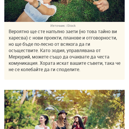
Източник:
iStock
Вероятно ще сте напълно заети (но това тайно ви
харесва) с нови проекти, планове и отговорности,
но ще бъде по-лесно от всякога да ги
осъществите. Като зодия, управлявана от
Меркурий, можете също да очаквате да честа
комуникация. Хората искат вашите съвети, така че
не се колебайте да ги споделите.