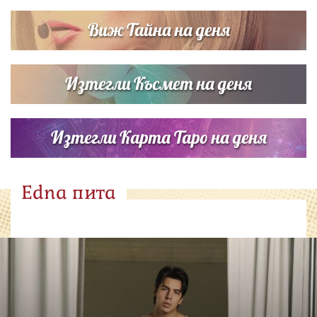
Виж Тайна на деня
Изтегли Късмет на деня
Изтегли Карта Таро на деня
Edna пита