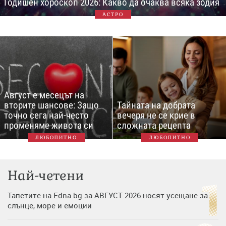
Годишен хороскоп 2026: Какво да очаква всяка зодия
АСТРО
Август е месецът на
вторите шансове: Защо
Тайната на добрата
точно сега най-често
вечеря не се крие в
променяме живота си
сложната рецепта
ЛЮБОПИТНО
ЛЮБОПИТНО
Най-четени
Тапетите на Edna.bg за АВГУСТ 2026 носят усещане за
слънце, море и емоции