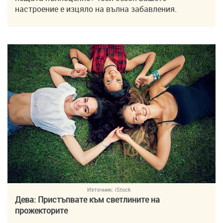
настроение е изцяло на вълна забавления.
Източник:
iStock
Дева: Пристъпвате към светлините на
прожекторите