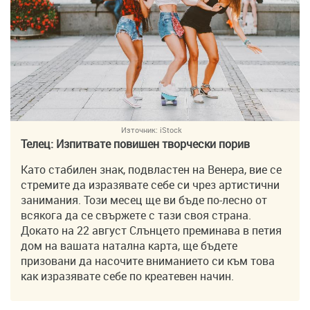
Източник:
iStock
Телец: Изпитвате повишен творчески порив
Като стабилен знак, подвластен на Венера, вие се
стремите да изразявате себе си чрез артистични
занимания. Този месец ще ви бъде по-лесно от
всякога да се свържете с тази своя страна.
Докато на 22 август Слънцето преминава в петия
дом на вашата натална карта, ще бъдете
призовани да насочите вниманието си към това
как изразявате себе по креатевен начин.