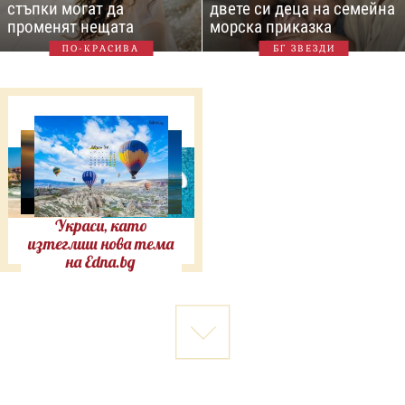
стъпки могат да
двете си деца на семейна
променят нещата
морска приказка
ПО-КРАСИВА
БГ ЗВЕЗДИ
Украси, като
изтеглиш нова тема
на Edna.bg