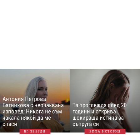
Антония Петрова-
Батинкова с неочаквана
Тя проглежда след 20
изповед: Никога не съм
години и открива
чакала някой да ме
шокираща истина за
спаси
съпруга си
БГ ЗВЕЗДИ
EDNA ИСТОРИЯ