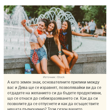
Източник:
iStock
А като земен знак, основателните прилики между
вас и Дева ще се изравнят, позволявайки ви да се
отдадете на желанието си да бъдете продуктивни,
що се отнася до себеизразяването си. Как да си
позволите да се отпуснете и как да осъществите
нещата пълноценно? Този сезон вашето