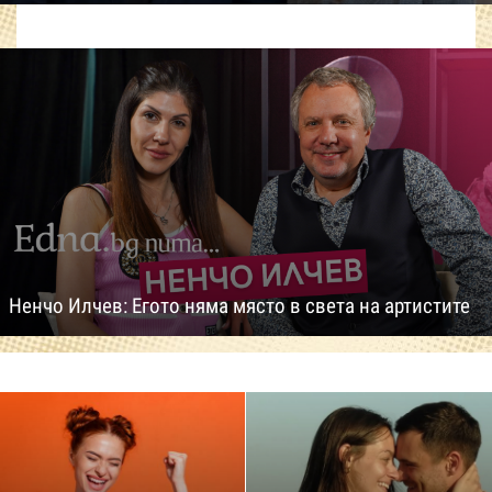
Ненчо Илчев: Егото няма място в света на артистите