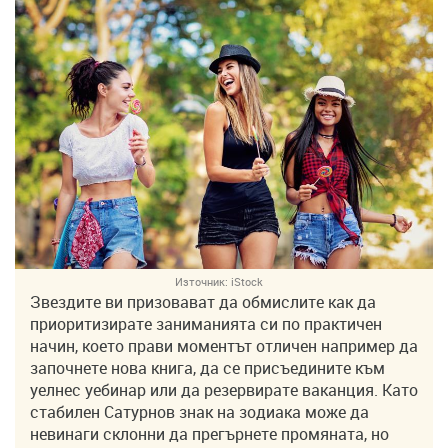
Източник:
iStock
Звездите ви призовават да обмислите как да
приоритизирате заниманията си по практичен
начин, което прави моментът отличен например да
започнете нова книга, да се присъедините към
уелнес уебинар или да резервирате ваканция. Като
стабилен Сатурнов знак на зодиака може да
невинаги склонни да прегърнете промяната, но