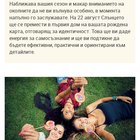
Наближава вашия сезон и макар вниманието на
околните да не ви вълнува особено, в момента
напълно го заслужавате. На 22 август Слънцето
ще се премести в първия дом на вашата рождена
карта, отговарящ за идентичност. Това ще ви даде
енергия за самосъзнание и ще ви подтикне да
бъдете ефективни, практични и ориентирани към
детайлите.