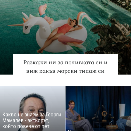
Разкажи ни за почивката си и
виж какъв морски типаж си
Какво не знаем за Георги
Мамалев - актьорът,
който повече от пет