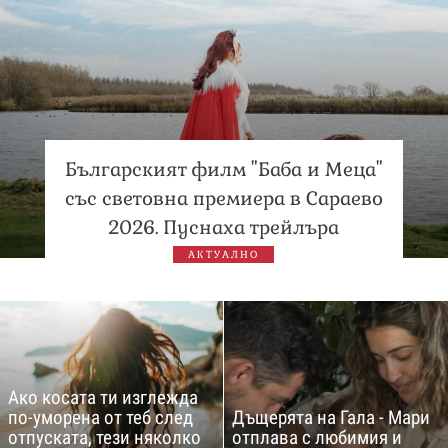
Българският филм "Баба и Меца"
със световна премиера в Сараево
2026. Пуснаха трейлъра
АКТУАЛНО
Ако косата ти изглежда
по-уморена от теб след
Дъщерята на Гала - Мари
отпуската, тези няколко
отплава с любимия и