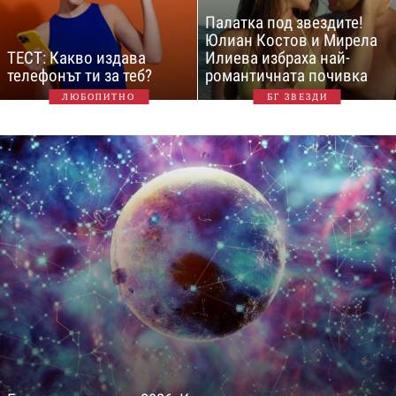
Палатка под звездите!
Юлиан Костов и Мирела
ТЕСТ: Какво издава
Илиева избраха най-
телефонът ти за теб?
романтичната почивка
ЛЮБОПИТНО
БГ ЗВЕЗДИ