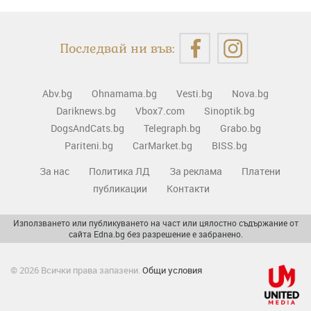
Последвай ни във:
Abv.bg
Ohnamama.bg
Vesti.bg
Nova.bg
Dariknews.bg
Vbox7.com
Sinoptik.bg
DogsAndCats.bg
Telegraph.bg
Grabo.bg
Pariteni.bg
CarMarket.bg
BISS.bg
За нас
Политика ЛД
За реклама
Платени
публикации
Контакти
Използването или публикуването на част или цялостно съдържание от
сайта Edna.bg без разрешение е забранено.
© 2026 Всички права запазени.
Общи условия