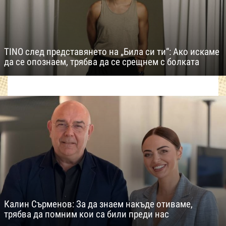
TINO след представянето на „Била си ти“: Ако искаме
да се опознаем, трябва да се срещнем с болката
Калин Сърменов: За да знаем накъде отиваме,
трябва да помним кои са били преди нас