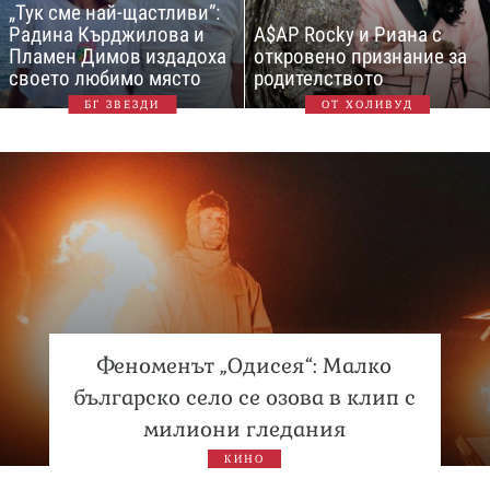
„Тук сме най-щастливи“:
Радина Кърджилова и
A$AP Rocky и Риана с
Пламен Димов издадоха
откровено признание за
своето любимо място
родителството
БГ ЗВЕЗДИ
ОТ ХОЛИВУД
Феноменът „Одисея“: Малко
българско село се озова в клип с
милиони гледания
КИНО