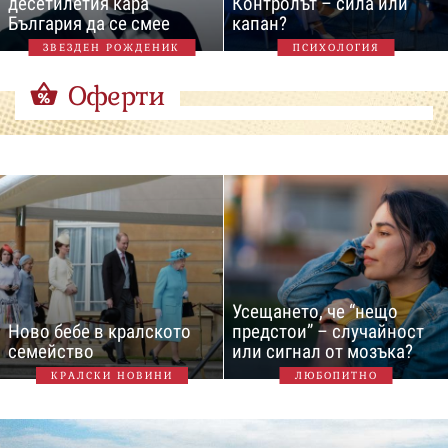
десетилетия кара
Контролът – сила или
България да се смее
капан?
ЗВЕЗДЕН РОЖДЕНИК
ПСИХОЛОГИЯ
Оферти
Усещането, че “нещо
Ново бебе в кралското
предстои” – случайност
семейство
или сигнал от мозъка?
КРАЛСКИ НОВИНИ
ЛЮБОПИТНО