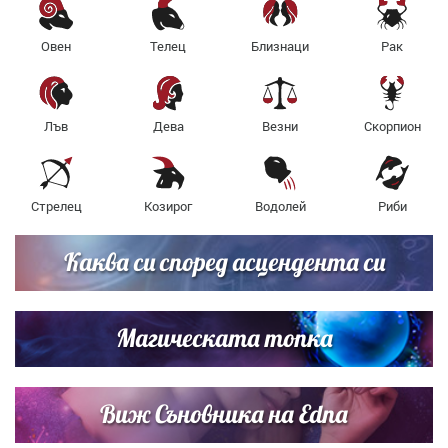
Овен
Телец
Близнаци
Рак
Лъв
Дева
Везни
Скорпион
Стрелец
Козирог
Водолей
Риби
Каква си според асцендента си
Магическата топка
Виж Съновника на Edna