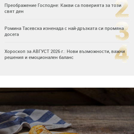
Преображение Господне: Какви са поверията за този
свят ден
Ромина Тасевска изненада с най-дръзката си промяна
досега
Хороскоп за АВГУСТ 2026 г.: Нови възможности, важни
решения и емоционален баланс
Дъщерята на Гала - Мари отплава с любимия и двете
си деца на семейна морска приказка
Звездна ваканция в Майорка: Дженифър Анистън,
Кортни Кокс и Джим Къртис заедно на яхта