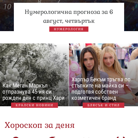
Нумерологична прогноза за 6
август, четвъртък
НУМЕРОЛОГИЯ
Харпър Бекъм тръгва по
Как Меган Маркъл
стъпките на майка си –
отпразнува 45-ия си
подготвя собствен
рожден ден с принц Хари
козметичен бранд
КРАЛСКИ НОВИНИ
БЛЯСЪК И СТИЛ
Хороскоп за деня