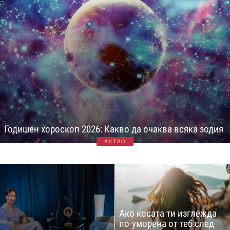
Годишен хороскоп 2026: Какво да очаква всяка зодия
АСТРО
Ако косата ти изглежда
по-уморена от теб след