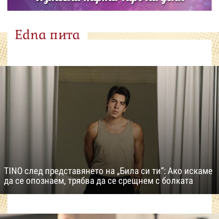
Edna пита
TINO след представянето на „Била си ти“: Ако искаме
да се опознаем, трябва да се срещнем с болката