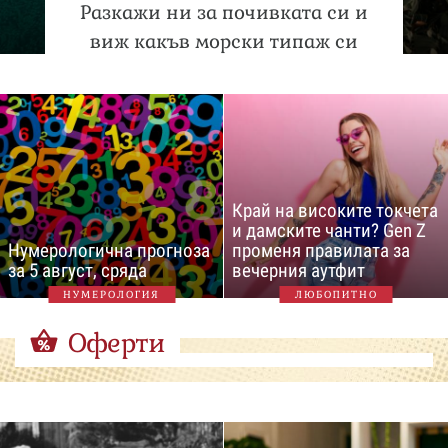
Разкажи ни за почивката си и
виж какъв морски типаж си
Край на високите токчета
и дамските чанти? Gen Z
Нумерологична прогноза
променя правилата за
за 5 август, сряда
вечерния аутфит
НУМЕРОЛОГИЯ
ЛЮБОПИТНО
Оферти