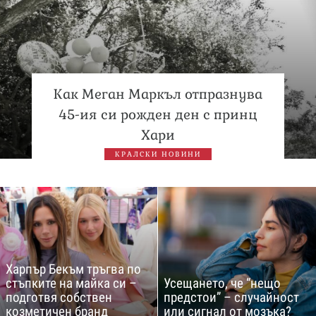
Как Меган Маркъл отпразнува
45-ия си рожден ден с принц
Хари
КРАЛСКИ НОВИНИ
Харпър Бекъм тръгва по
стъпките на майка си –
Усещането, че “нещо
подготвя собствен
предстои” – случайност
козметичен бранд
или сигнал от мозъка?