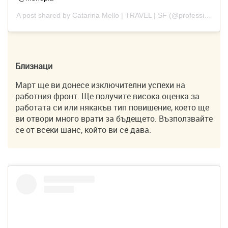
A post shared by
Catarina Mello | TRAVEL | SF
(@professionaltraveler) on
Близнаци
Март ще ви донесе изключителни успехи на
работния фронт. Ще получите висока оценка за
работата си или някакъв тип повишение, което ще
ви отвори много врати за бъдещето. Възползвайте
се от всеки шанс, който ви се дава.