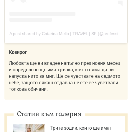
A post shared by Catarina Mello | TRAVEL | SF (@professionaltraveler)
Козирог
Любовта ще ви владее напълно през новия месец
и определено ще има тръпка, която няма да ви
напуска нито за миг. Ще се чувствате на седмото
небе, защото сякаш отдавна не сте се чувствали
толкова обичани.
Статия към галерия
Трите зодии, които ще имат