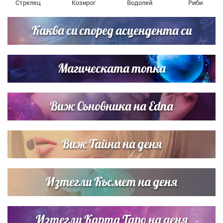
Стрелец
Козирог
Водолей
Риби
Каква си според асцендента си
Магическата топка
Виж Съновника на Edna
Виж Тайна на деня
Изтегли Късмет на деня
Изтегли Карта Таро на деня