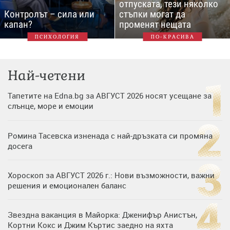
отпуската, тези няколко
Контролът – сила или
стъпки могат да
капан?
променят нещата
ПСИХОЛОГИЯ
ПО-КРАСИВА
Най-четени
Тапетите на Edna.bg за АВГУСТ 2026 носят усещане за
слънце, море и емоции
Ромина Тасевска изненада с най-дръзката си промяна
досега
Хороскоп за АВГУСТ 2026 г.: Нови възможности, важни
решения и емоционален баланс
Звездна ваканция в Майорка: Дженифър Анистън,
Кортни Кокс и Джим Къртис заедно на яхта