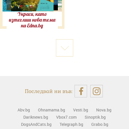
Украси, като
изтеглиш нова тема
на Edna.bg
Последвай ни във:
Abv.bg
Ohnamama.bg
Vesti.bg
Nova.bg
Dariknews.bg
Vbox7.com
Sinoptik.bg
DogsAndCats.bg
Telegraph.bg
Grabo.bg