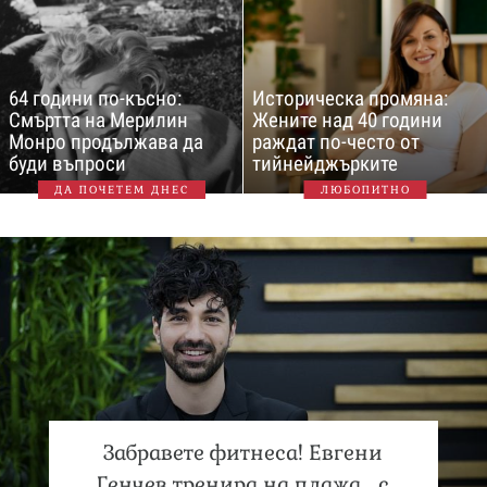
64 години по-късно:
Историческа промяна:
Смъртта на Мерилин
Жените над 40 години
Монро продължава да
раждат по-често от
буди въпроси
тийнейджърките
ДА ПОЧЕТЕМ ДНЕС
ЛЮБОПИТНО
Забравете фитнеса! Евгени
Генчев тренира на плажа… с