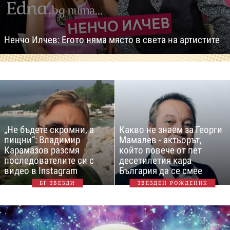
Ненчо Илчев: Егото няма място в света на артистите
„Не бъдете скромни, а
Какво не знаем за Георги
пищни“: Владимир
Мамалев - актьорът,
Карамазов разсмя
който повече от пет
последователите си с
десетилетия кара
видео в Instagram
България да се смее
БГ ЗВЕЗДИ
ЗВЕЗДЕН РОЖДЕНИК