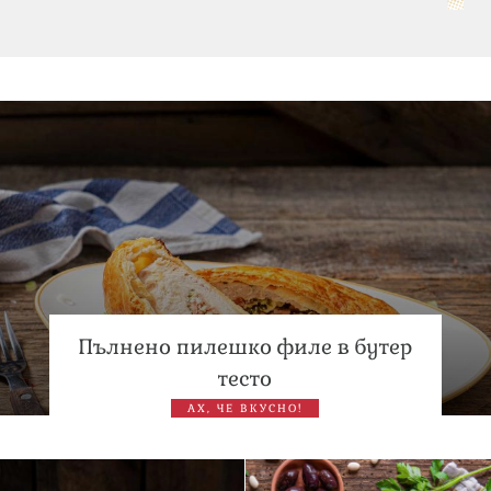
Дъщерята на Гала - Мари отплава с любимия и двете
си деца на семейна морска приказка
Дъщерята на Тодор Батков вдигна сватба, Стоичков и
Братя Аргирови я изненадаха с песен
Пълнено пилешко филе в бутер
тесто
АХ, ЧЕ ВКУСНО!