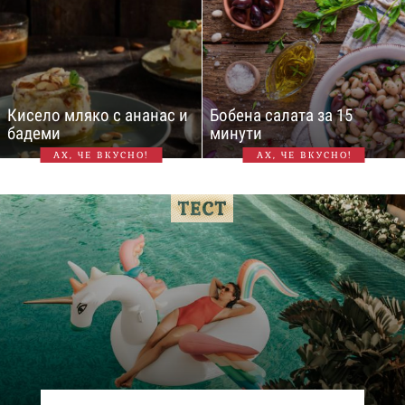
Кисело мляко с ананас и
Бобена салата за 15
бадеми
минути
АХ, ЧЕ ВКУСНО!
АХ, ЧЕ ВКУСНО!