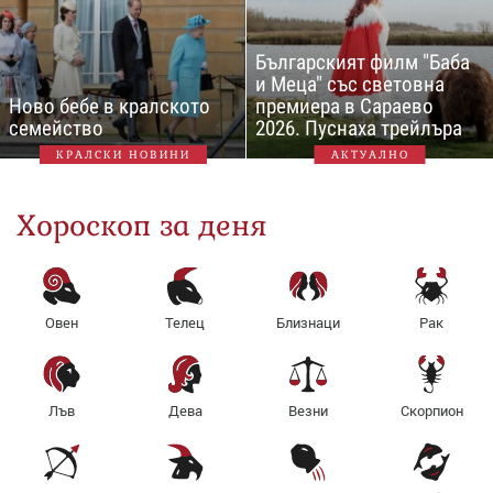
Българският филм "Баба
и Меца" със световна
Ново бебе в кралското
премиера в Сараево
семейство
2026. Пуснаха трейлъра
КРАЛСКИ НОВИНИ
АКТУАЛНО
Хороскоп за деня
Овен
Телец
Близнаци
Рак
Лъв
Дева
Везни
Скорпион