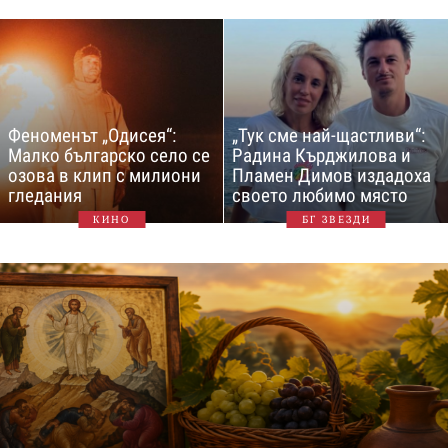
Феноменът „Одисея“:
„Тук сме най-щастливи“:
Малко българско село се
Радина Кърджилова и
озова в клип с милиони
Пламен Димов издадоха
гледания
своето любимо място
КИНО
БГ ЗВЕЗДИ