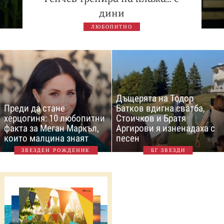
дини
ЛЮБОПИТНО
Дъщерята на Тодор
Преди да стане
Батков вдигна сватба,
херцогиня: 10 любопитни
Стоичков и Братя
факта за Меган Маркъл,
Аргирови я изненадаха с
които малцина знаят
песен
ЗВЕЗДЕН РОЖДЕНИК
БГ ЗВЕЗДИ