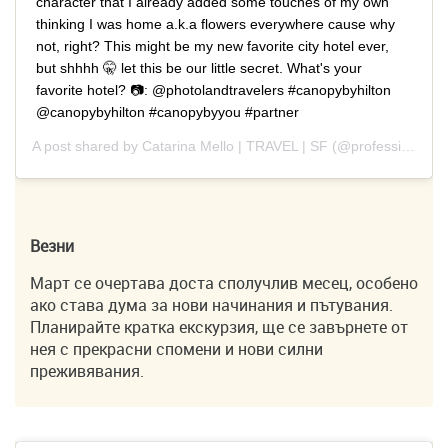
character that I already added some touches of my own
thinking I was home a.k.a flowers everywhere cause why
not, right? This might be my new favorite city hotel ever,
but shhhh 🤫 let this be our little secret. What's your
favorite hotel? 📷: @photolandtravelers #canopybyhilton
@canopybyhilton #canopybyyou #partner
A post shared by
Catarina Mello | TRAVEL | SF
(@professionaltraveler) on
Везни
Март се очертава доста сполучлив месец, особено
ако става дума за нови начинания и пътувания.
Планирайте кратка екскурзия, ще се завърнете от
нея с прекрасни спомени и нови силни
преживявания.