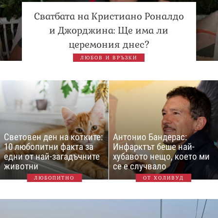
Сватбата на Кристиано Роналдо
и Джорджина: Ще има ли
церемония днес?
ЛЮБОВ И ВРЪЗКИ
Световен ден на котките:
Антонио Бандерас:
10 любопитни факта за
Инфарктът беше най-
едни от най-загадъчните
хубавото нещо, което ми
животни
се е случвало
ЛЮБОПИТНО
ОТ ХОЛИВУД