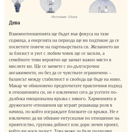
Източник:
iStock
Дева
Взаимоотношенията ще бъдат във фокуса на тази
седмица, а енергията на периода ще ви подтикне да се
посветите повече на партньорствата си. Желанието ви
за близост и уют с любим човек ще се засили, а
семейните теми вероятно ще заемат важно място в
мислите ви. Ще се заемете с по-дългосрочни
ангажименти, но без да се чувствате ограничени –
балансът между стабилност и свобода ще бъде на ниво.
Макар че обикновено предпочитате практичния подход
в отношенията си, не е изключено сега да усетите по-
дълбока емоционална връзка с някого. Хармонията и
дружеските отношения ще играят решаваща роля в
начина, по който изграждате близките си връзки. Не е
изключено да ви обхване ентусиазъм по отношение на
приятелство, групова дейност или дори личен проект,
който ви носи радост. Това може да бъде подходящ