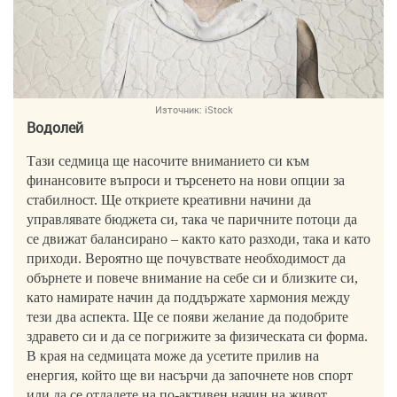
Източник:
iStock
Водолей
Тази седмица ще насочите вниманието си към
финансовите въпроси и търсенето на нови опции за
стабилност. Ще откриете креативни начини да
управлявате бюджета си, така че паричните потоци да
се движат балансирано – както като разходи, така и като
приходи. Вероятно ще почувствате необходимост да
обърнете и повече внимание на себе си и близките си,
като намирате начин да поддържате хармония между
тези два аспекта. Ще се появи желание да подобрите
здравето си и да се погрижите за физическата си форма.
В края на седмицата може да усетите прилив на
енергия, който ще ви насърчи да започнете нов спорт
или да се отдадете на по-активен начин на живот.