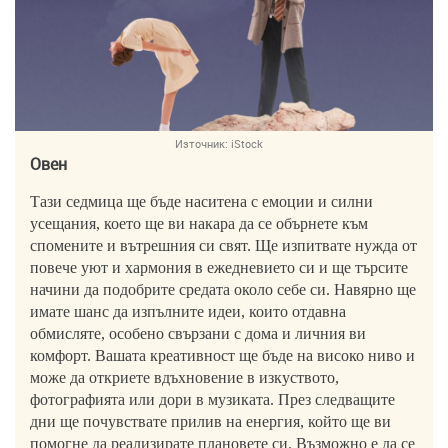
Източник:
iStock
Овен
Тази седмица ще бъде наситена с емоции и силни
усещания, което ще ви накара да се обърнете към
спомените и вътрешния си свят. Ще изпитвате нужда от
повече уют и хармония в ежедневието си и ще търсите
начини да подобрите средата около себе си. Навярно ще
имате шанс да изпълните идеи, които отдавна
обмисляте, особено свързани с дома и личния ви
комфорт. Вашата креативност ще бъде на високо ниво и
може да откриете вдъхновение в изкуството,
фотографията или дори в музиката. През следващите
дни ще почувствате прилив на енергия, който ще ви
помогне да реализирате плановете си. Възможно е да се