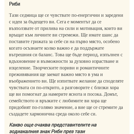
Риби
Тази седмица ще се чувствате по-енергични и заредени
с идеи за бъдещето ви. Сега е моментът да се
възползвате от прилива на сили и мотивация, които ви
връщат към личните ви стремежи. Ще имате шанс да
поставите грижата за себе си на първо място, особено
когато осъзнаете колко важно е да поддържате
вътрешния си баланс. Това ще бъде период, изпълнен с
вдъхновение и възможности за духовно израстване и
изцеление. Творческите пориви и романтичните
преживявания ще заемат важно място в ума и
въображението ви. Ще изпитвате желание да споделяте
чувствата си по-открито, а разговорите с близки хора
ще ви помогнат да намерите яснота и посока. Домът,
семейството и връзките с любимите ви хора ще
придобият по-голямо значение, а вие ще се стремите да
създадете хармонична среда около себе си.
Какво още очаква представителите на
зодиакалния знак Риби през тази