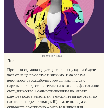
Източник:
iStock
Лъв
През тази седмица ще усещате силна нужда да бъдете
част от нещо по-голямо и значимо. Има голяма
вероятност да задълбочите комуникацията си с
партньор или да се посветите на важно професионално
сътрудничество. Взаимоотношенията ще играят
ключова роля в живота ви, а емоциите ви ще бъдат по-
наситени и вдъхновяващи. Ще имате шанс да се
обвържете по-сериозно – било то в личен или