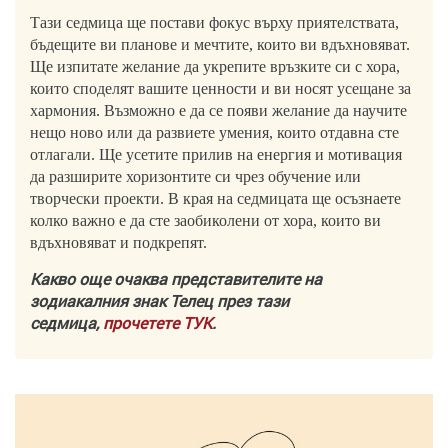
Тази седмица ще постави фокус върху приятелствата,
бъдещите ви планове и мечтите, които ви вдъхновяват.
Ще изпитате желание да укрепите връзките си с хора,
които споделят вашите ценности и ви носят усещане за
хармония. Възможно е да се появи желание да научите
нещо ново или да развиете умения, които отдавна сте
отлагали. Ще усетите прилив на енергия и мотивация
да разширите хоризонтите си чрез обучение или
творчески проекти. В края на седмицата ще осъзнаете
колко важно е да сте заобиколени от хора, които ви
вдъхновяват и подкрепят.
Какво още очаква представителите на
зодиакалния знак Телец през тази
седмица,
прочетете ТУК
.