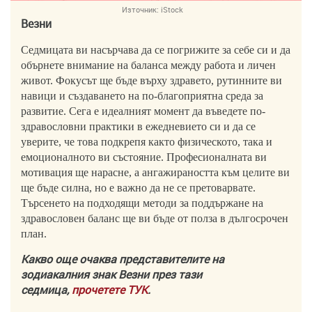
Източник:
iStock
Везни
Седмицата ви насърчава да се погрижите за себе си и да
обърнете внимание на баланса между работа и личен
живот. Фокусът ще бъде върху здравето, рутинните ви
навици и създаването на по-благоприятна среда за
развитие. Сега е идеалният момент да въведете по-
здравословни практики в ежедневието си и да се
уверите, че това подкрепя както физическото, така и
емоционалното ви състояние. Професионалната ви
мотивация ще нарасне, а ангажираността към целите ви
ще бъде силна, но е важно да не се претоварвате.
Търсенето на подходящи методи за поддържане на
здравословен баланс ще ви бъде от полза в дългосрочен
план.
Какво още очаква представителите на
зодиакалния знак Везни през тази
седмица,
прочетете ТУК
.