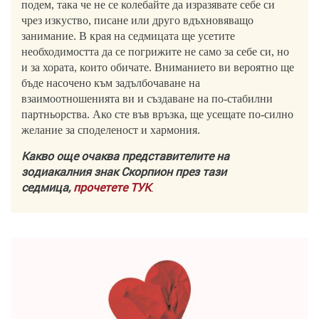
подем, така че не се колебайте да изразявате себе си
чрез изкуство, писане или друго вдъхновяващо
занимание. В края на седмицата ще усетите
необходимостта да се погрижите не само за себе си, но
и за хората, които обичате. Вниманието ви вероятно ще
бъде насочено към задълбочаване на
взаимоотношенията ви и създаване на по-стабилни
партньорства. Ако сте във връзка, ще усещате по-силно
желание за споделеност и хармония.
Какво още очаква представителите на
зодиакалния знак Скорпион през тази
седмица,
прочетете ТУК
.