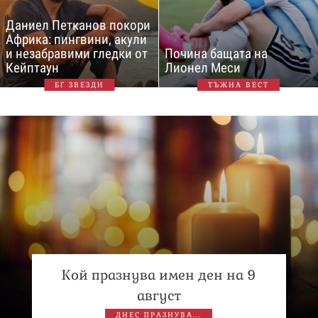
Даниел Петканов покори
Африка: пингвини, акули
и незабравими гледки от
Почина бащата на
Кейптаун
Лионел Меси
БГ ЗВЕЗДИ
ТЪЖНА ВЕСТ
Кой празнува имен ден на 9
август
ДНЕС ПРАЗНУВА...