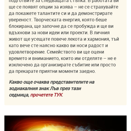
подготвите за следващата стъпка. В работата ви
ще се появят опции за изява – не се страхувайте
да покажете талантите си и да демонстрирате
увереност. Творческата енергия, която беше
блокирана, ще започне да се пробужда и ще ви
вдъхнови за нови идеи или проекти. В личния
живот ще усещате повече лекота и хармония, тъй
като вече сте наясно какво ви носи радост и
удовлетворение. Семейството ви ще оцени
времето и вниманието, които им отделяте – не е
изключено да организирате събитие или просто
да прекарате приятни моменти заедно.
Какво още очаква представителите на
зодиакалния знак Лъв през тази
седмица,
прочетете ТУК
.