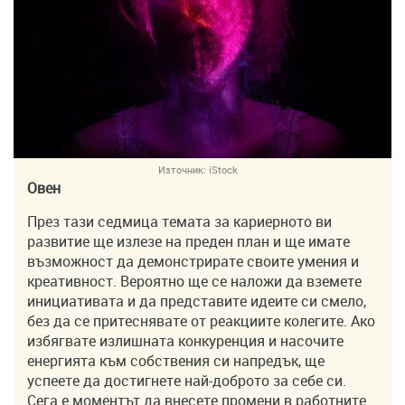
Източник:
iStock
Овен
През тази седмица темата за кариерното ви
развитие ще излезе на преден план и ще имате
възможност да демонстрирате своите умения и
креативност. Вероятно ще се наложи да вземете
инициативата и да представите идеите си смело,
без да се притеснявате от реакциите колегите. Ако
избягвате излишната конкуренция и насочите
енергията към собствения си напредък, ще
успеете да достигнете най-доброто за себе си.
Сега е моментът да внесете промени в работните