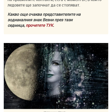
ледовете ще започнат да се стопяват.
Какво още очаква представителите на
зодиакалния знак Везни през тази
седмица,
прочетете ТУК
.