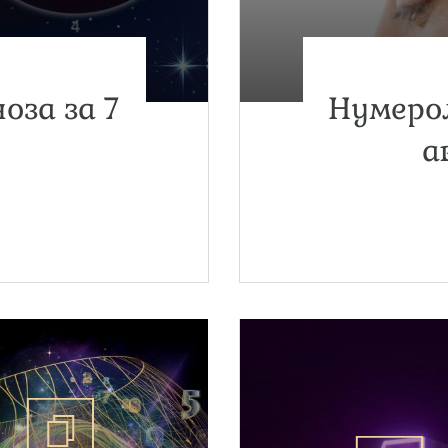
оза за 7
Нумерол
а