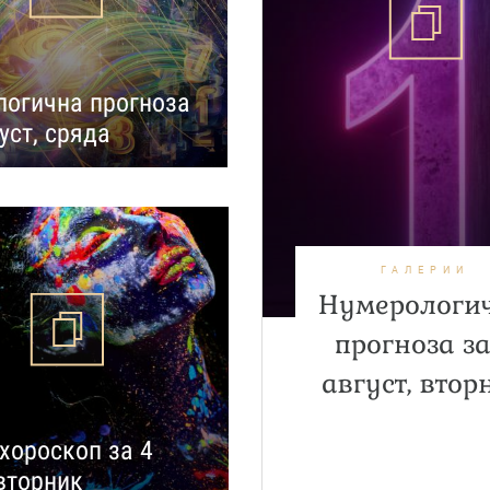
огична прогноза
уст, сряда
ГАЛЕРИИ
Нумерологи
прогноза за
август, втор
хороскоп за 4
 вторник