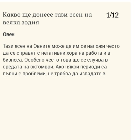
Какво ще донесе тази есен на
1
/12
всяка зодия
Овен
Тази есен на Овните може да им се наложи често
да се справят с негативни хора на работа и в
бизнеса. Особено често това ще се случва в
средата на октомври. Ако някои периоди са
пълни с проблеми, не трябва да изпадате в
депресия. Необходимо е да прочистите ума си
преди лягане, за да не пренесете негатива в
леглото. Като цяло Овните се насърчават да
спят достатъчно и да се грижат за създаването
на благоприятни условия за сън. В този случай
те могат да бъдат по-издръжливи и по-щастливи,
а също така ще могат да подобрят здравето си.