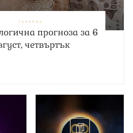
ГАЛЕРИИ
огична прогноза за 6
вгуст, четвъртък