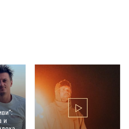
иви“:
а и
адоха