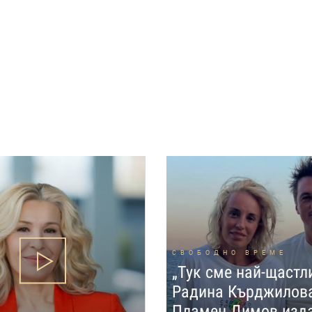
СВОБОДНО ВРЕМЕ
„Тук сме най-щастл
Радина Кърджилов
Пламен Димов изд