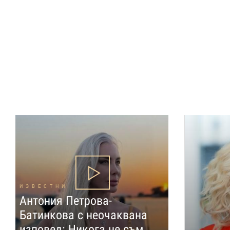
ИЗВЕСТНИ
Антония Петрова-
Батинкова с неочаквана
изповед: Никога не съм