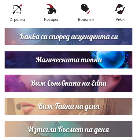
Стрелец
Козирог
Водолей
Риби
Каква си според асцендента си
Магическата топка
Виж Съновника на Edna
Виж Тайна на деня
Изтегли Късмет на деня