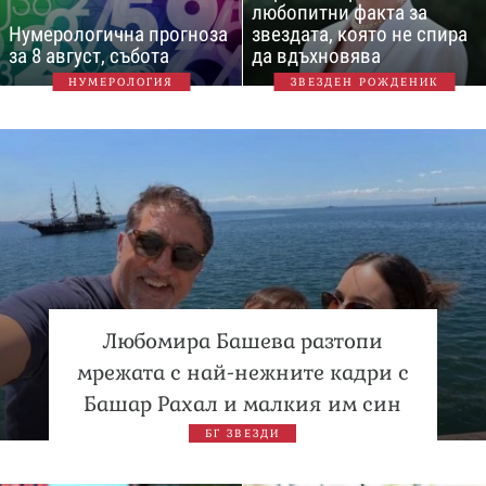
любопитни факта за
Нумерологична прогноза
звездата, която не спира
за 8 август, събота
да вдъхновява
НУМЕРОЛОГИЯ
ЗВЕЗДЕН РОЖДЕНИК
Любомира Башева разтопи
мрежата с най-нежните кадри с
Башар Рахал и малкия им син
БГ ЗВЕЗДИ