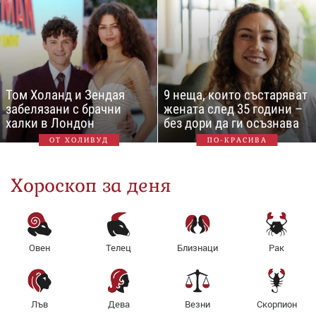
Том Холанд и Зендая
9 неща, които състаряват
забелязани с брачни
жената след 35 години –
халки в Лондон
без дори да ги осъзнава
ОТ ХОЛИВУД
ПО-КРАСИВА
Хороскоп за деня
Овен
Телец
Близнаци
Рак
Лъв
Дева
Везни
Скорпион