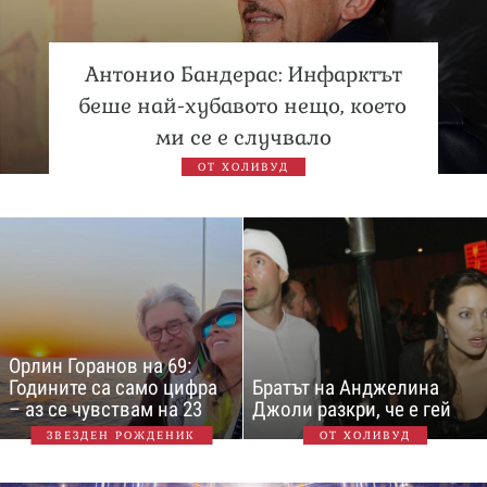
Антонио Бандерас: Инфарктът
беше най-хубавото нещо, което
ми се е случвало
ОТ ХОЛИВУД
Орлин Горанов на 69:
Годините са само цифра
Братът на Анджелина
– аз се чувствам на 23
Джоли разкри, че е гей
ЗВЕЗДЕН РОЖДЕНИК
ОТ ХОЛИВУД