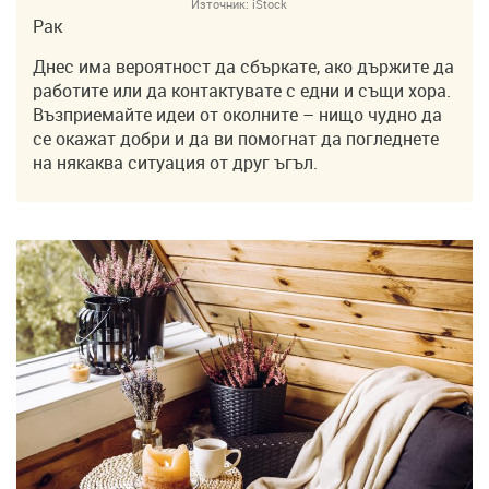
Източник:
iStock
Рак
Днес има вероятност да сбъркате, ако държите да
работите или да контактувате с едни и същи хора.
Възприемайте идеи от околните – нищо чудно да
се окажат добри и да ви помогнат да погледнете
на някаква ситуация от друг ъгъл.