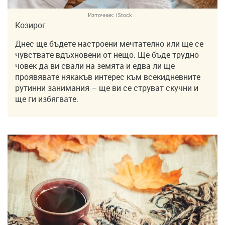
Източник:
iStock
Козирог
Днес ще бъдете настроени мечтателно или ще се
чувствате вдъхновени от нещо. Ще бъде трудно
човек да ви свали на земята и едва ли ще
проявявате някакъв интерес към всекидневните
рутинни занимания – ще ви се струват скучни и
ще ги избягвате.