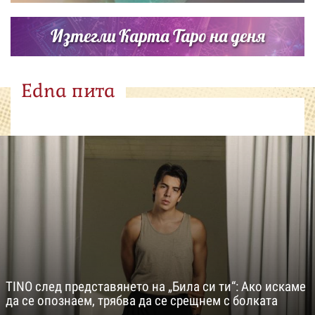
Изтегли Карта Таро на деня
Edna пита
TINO след представянето на „Била си ти“: Ако искаме
да се опознаем, трябва да се срещнем с болката