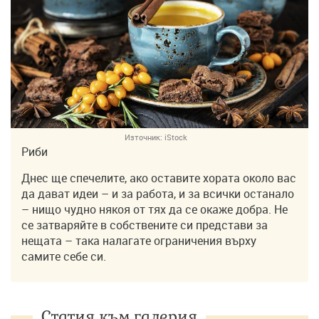
Източник:
iStock
Риби
Днес ще спечелите, ако оставите хората около вас
да дават идеи – и за работа, и за всички останало
– нищо чудно някоя от тях да се окаже добра. Не
се затваряйте в собствените си представи за
нещата – така налагате ограничения върху
самите себе си.
Статия към галерия