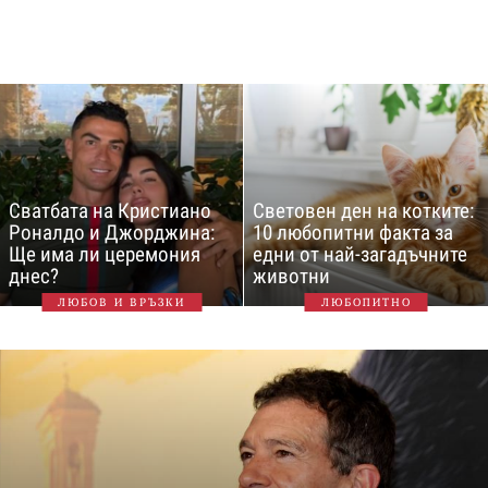
Сватбата на Кристиано
Световен ден на котките:
Роналдо и Джорджина:
10 любопитни факта за
Ще има ли церемония
едни от най-загадъчните
днес?
животни
ЛЮБОВ И ВРЪЗКИ
ЛЮБОПИТНО