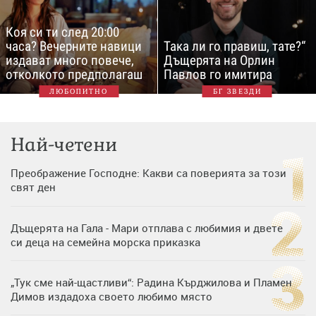
Коя си ти след 20:00
часа? Вечерните навици
Така ли го правиш, тате?“
издават много повече,
Дъщерята на Орлин
отколкото предполагаш
Павлов го имитира
ЛЮБОПИТНО
БГ ЗВЕЗДИ
Най-четени
Преображение Господне: Какви са поверията за този
свят ден
Дъщерята на Гала - Мари отплава с любимия и двете
си деца на семейна морска приказка
„Тук сме най-щастливи“: Радина Кърджилова и Пламен
Димов издадоха своето любимо място