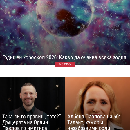
Годишен хороскоп 2026: Какво да очаква всяка зодия
АСТРО
Така ли го правиш, тате?“
Албена Павлова на 60:
Дъщерята на Орлин
Талант, хумор и
Павлов го имитира
незабравими роли