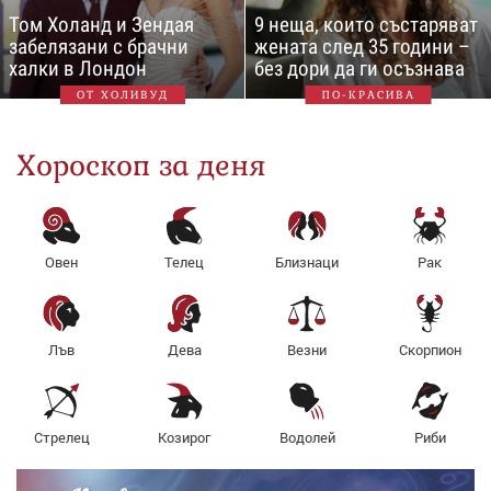
Том Холанд и Зендая
9 неща, които състаряват
забелязани с брачни
жената след 35 години –
халки в Лондон
без дори да ги осъзнава
ОТ ХОЛИВУД
ПО-КРАСИВА
Хороскоп за деня
Овен
Телец
Близнаци
Рак
Лъв
Дева
Везни
Скорпион
Стрелец
Козирог
Водолей
Риби