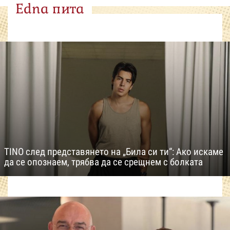
Edna пита
TINO след представянето на „Била си ти“: Ако искаме
да се опознаем, трябва да се срещнем с болката