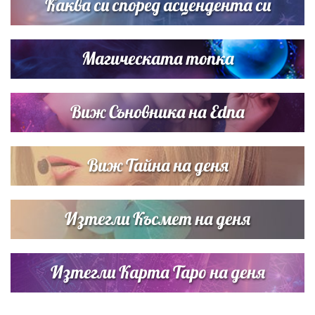
Каква си според асцендента си
Магическата топка
Виж Съновника на Edna
Виж Тайна на деня
Изтегли Късмет на деня
Изтегли Карта Таро на деня