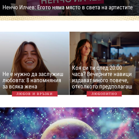
Ненчо Илчев: Егото няма място в света на артистите
Коя си ти след 20:00
Не е нужно да заслужиш
часа? Вечерните навици
любовта: 8 напомняния
издават много повече,
за всяка жена
отколкото предполагаш
ЛЮБОВ И ВРЪЗКИ
ЛЮБОПИТНО