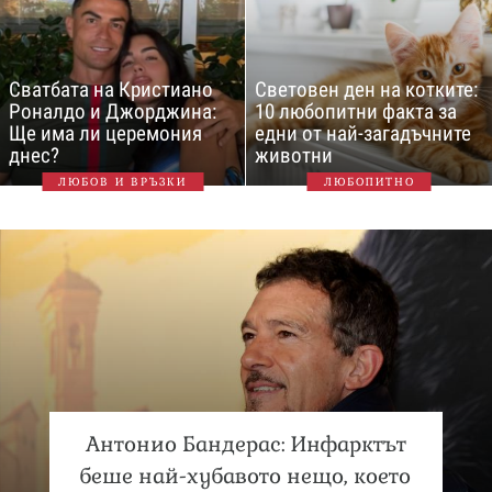
Сватбата на Кристиано
Световен ден на котките:
Роналдо и Джорджина:
10 любопитни факта за
Ще има ли церемония
едни от най-загадъчните
днес?
животни
ЛЮБОВ И ВРЪЗКИ
ЛЮБОПИТНО
Антонио Бандерас: Инфарктът
беше най-хубавото нещо, което