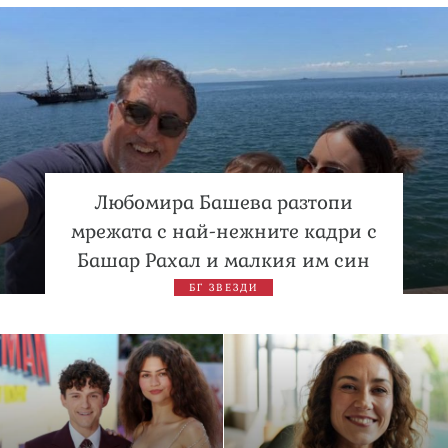
Любомира Башева разтопи
мрежата с най-нежните кадри с
Башар Рахал и малкия им син
БГ ЗВЕЗДИ