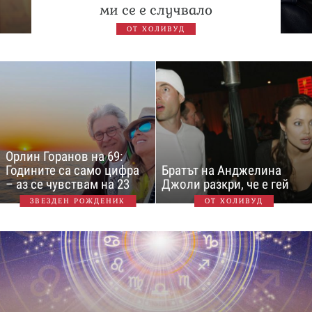
ми се е случвало
ОТ ХОЛИВУД
Орлин Горанов на 69:
Годините са само цифра
Братът на Анджелина
– аз се чувствам на 23
Джоли разкри, че е гей
ЗВЕЗДЕН РОЖДЕНИК
ОТ ХОЛИВУД