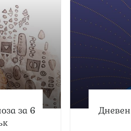
оза за 6
Дневен 
ък