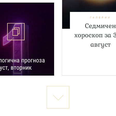
ГАЛЕРИИ
Седмиче
хороскоп за 3
август
огична прогноза
густ, вторник