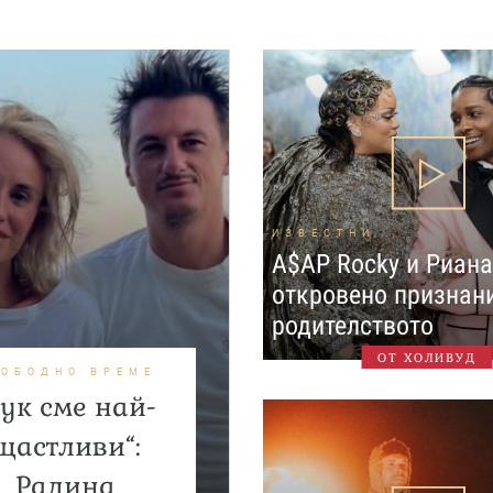
ИЗВЕСТНИ
A$AP Rocky и Риана
откровено признан
родителството
ОТ ХОЛИВУД
ВОБОДНО ВРЕМЕ
Тук сме най-
щастливи“:
Радина