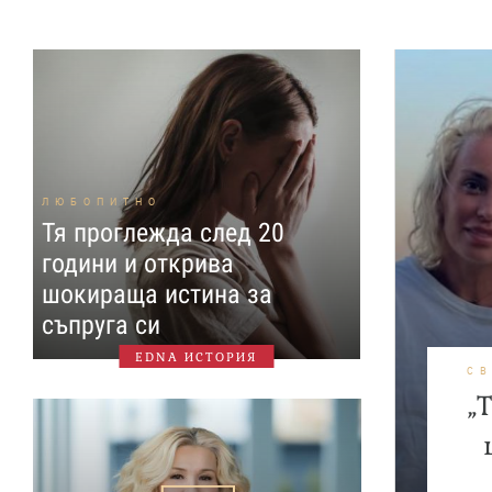
ЛЮБОПИТНО
Тя проглежда след 20
години и открива
шокираща истина за
съпруга си
EDNA ИСТОРИЯ
С
„