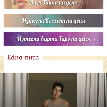
Виж Тайна на деня
Изтегли Късмет на деня
Изтегли Карта Таро на деня
Edna пита