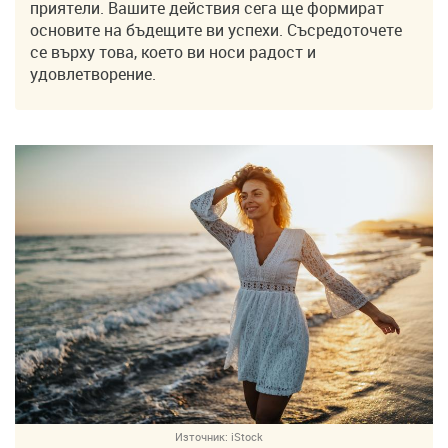
приятели. Вашите действия сега ще формират
основите на бъдещите ви успехи. Съсредоточете
се върху това, което ви носи радост и
удовлетворение.
Източник:
iStock