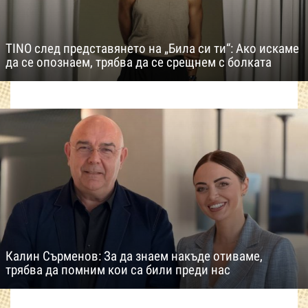
TINO след представянето на „Била си ти“: Ако искаме
да се опознаем, трябва да се срещнем с болката
Калин Сърменов: За да знаем накъде отиваме,
трябва да помним кои са били преди нас