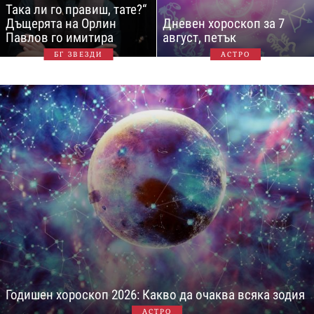
Така ли го правиш, тате?“
Дъщерята на Орлин
Дневен хороскоп за 7
Павлов го имитира
август, петък
БГ ЗВЕЗДИ
АСТРО
Годишен хороскоп 2026: Какво да очаква всяка зодия
АСТРО