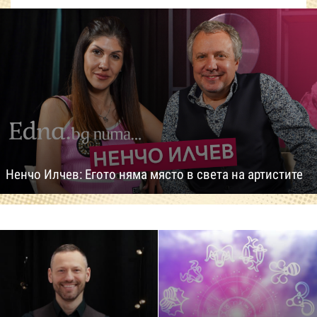
Ненчо Илчев: Егото няма място в света на артистите