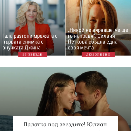
„Никой не вярваше, че ще
Гала разтопи мрежата с
го направя“: Силвия
първата снимка с
Петкова сбъдна една
внучката Джина
своя мечта
БГ ЗВЕЗДИ
ЛЮБОПИТНО
Палатка под звездите! Юлиан