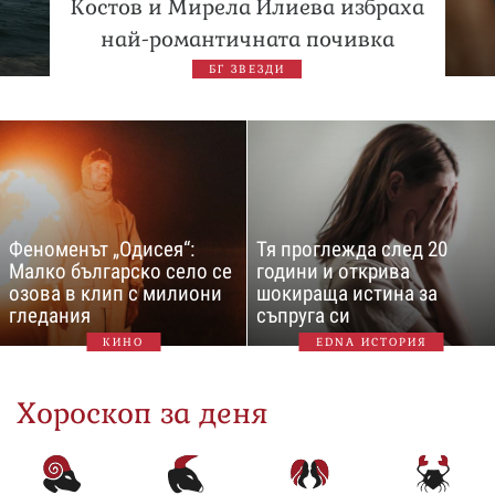
Костов и Мирела Илиева избраха
най-романтичната почивка
БГ ЗВЕЗДИ
Феноменът „Одисея“:
Тя проглежда след 20
Малко българско село се
години и открива
озова в клип с милиони
шокираща истина за
гледания
съпруга си
КИНО
EDNA ИСТОРИЯ
Хороскоп за деня