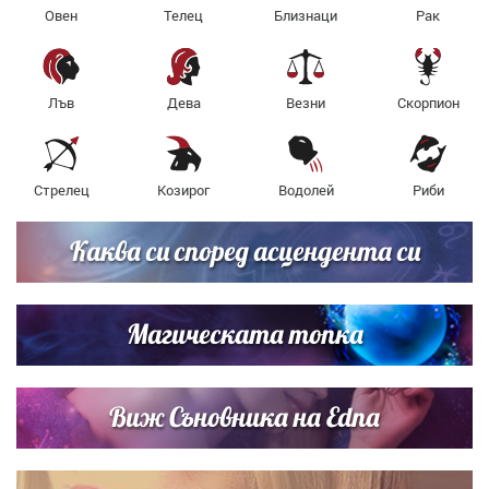
Овен
Телец
Близнаци
Рак
Лъв
Дева
Везни
Скорпион
Стрелец
Козирог
Водолей
Риби
Каква си според асцендента си
Магическата топка
Виж Съновника на Edna