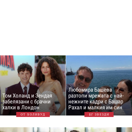
Любомира Башева
Том Холанд и Зендая
разтопи мрежата с най-
забелязани с брачни
нежните кадри с Башар
халки в Лондон
Рахал и малкия им син
ОТ ХОЛИВУД
БГ ЗВЕЗДИ