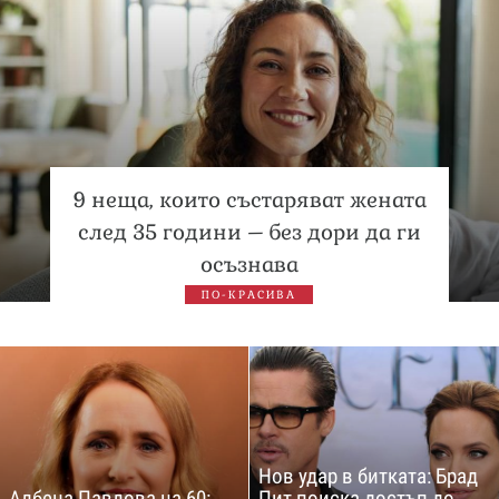
9 неща, които състаряват жената
след 35 години – без дори да ги
осъзнава
ПО-КРАСИВА
Нов удар в битката: Брад
Албена Павлова на 60:
Пит поиска достъп до