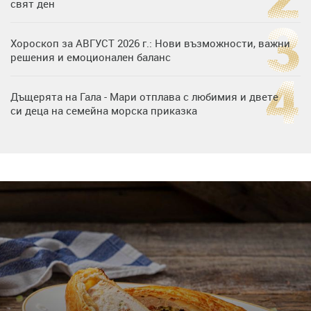
свят ден
Хороскоп за АВГУСТ 2026 г.: Нови възможности, важни
решения и емоционален баланс
Дъщерята на Гала - Мари отплава с любимия и двете
си деца на семейна морска приказка
„Тук сме най-щастливи“: Радина Кърджилова и Пламен
Димов издадоха своето любимо място
Дъщерята на Тодор Батков вдигна сватба, Стоичков и
Братя Аргирови я изненадаха с песен